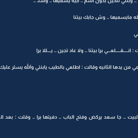
. وبنتي للحين بدون اسم .. ابيه يسميها .. وشلـ ..
 مايسميها .. وش جابك بيتنا
ي
ـــــلعـــي برا بيتنا .. ولا عاد تجين .. يــــللا برا
من يدها الثانيه وقالت : اطلعي بالطيب يابنتي والله يستر عليك
 .. جا سعد يركض وفتح الباب .. دفيتها برا .. وقلت : بعد الل