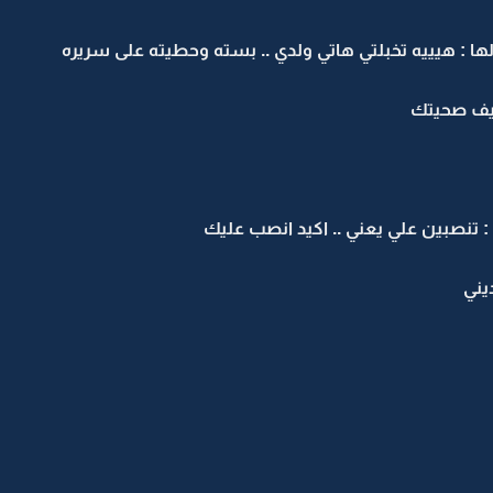
ا : هيييه تخبلتي هاتي ولدي .. بسته وحطيته على سريره
يف صحيتك
تنصبين علي يعني .. اكيد انصب عليك
يني