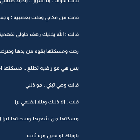
قالت بخوف : انا اسرار .. محمد طلقني .
قمت من مكاني وقلت بعصبيه : وجعله
قالت : الله يخليك رهف حاولي تفهمين
رحت ومسكتها بقوه من يدها وصرخت : انـــــق
بس هي مو راضيه تطلع .. مسكتها امي 
قالت وهي تبكي : مو ذنبي
قلت : الا ذنبك ويللا انقلعي برا
مسكتها من شعرها وسحبتها لبرا البيت
ياويلك لو تجين مره ثانيه