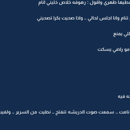
عطيها ظهري واقول : رهوفه خلاص خليني انام
ام وانا اجلس لحالي .. واذا صحيت بكرا تصحيني
لي يمنع
 مو راضي يسكت
جه فيه
مت .. سمعت صوت الدريشه تنفتح .. نطيت من السرير .. ولفيت 