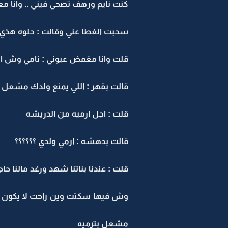
كنت نايم ورهف تصحي فيني .. وانا م
سحبت الغطا عني وقالت : حلوه هذي تن
قلت وانا مغمض عيوني : نامي وش ال
قالت بقهر : اللي يمنع ولدك مشعل
قلت : اجل ارميه من الدريشه
قالت بدهشه : ارمي ولدي ؟؟؟؟؟؟
قلت : عندنا بناتنا شهد ورغد مالنا حا
وش فيها سكتت وين راحت لا يكون نا
مشعل بترميه