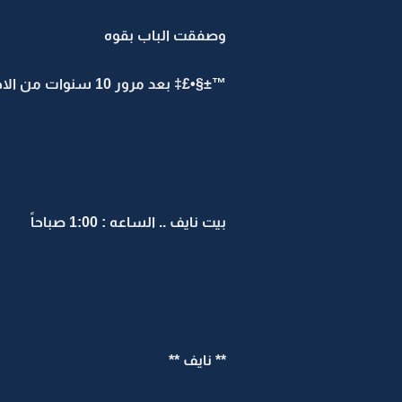
وصفقت الباب بقوه
™±§•£‡ بعد مرور 10 سنوات من الاحداث السابقه ¦‡£•§±™
بيت نايف .. الساعه : 1:00 صباحاً
** نايف **