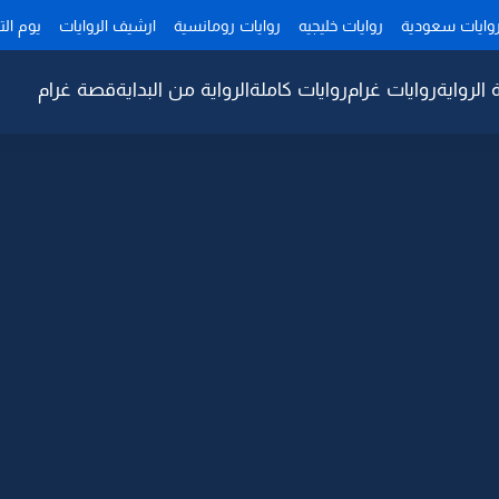
وايات سعودية
روايات خليجيه
روايات رومانسية
ارشيف الروايات
يوم ال
 الرواية
روايات غرام
روايات كاملة
الرواية من البداية
قصة غرام