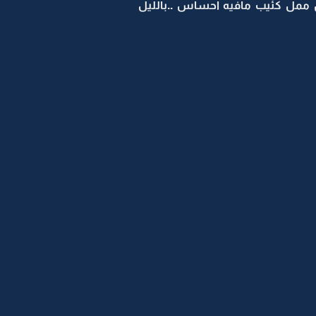
كان ممل كئيب مافيه احساس ..بالليل