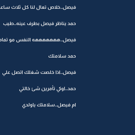
فيصل..خلاص تعال لنا كل ثلاث ساع
حمد يناظر فيصل بطرف عينه..طيب
فيصل..هههههههه النفس مو تمام خي
حمد سلامتك
فيصل..اذا خلصت شغلك اتصل علي
حمد..اوكي تأمرين شئ خالتي
ام فيصل..سلامتك ياولدي