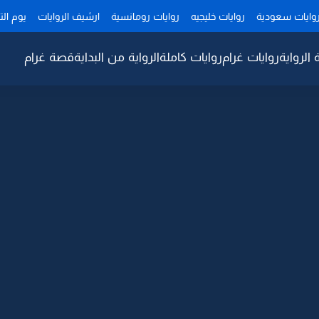
وايات سعودية
روايات خليجيه
روايات رومانسية
ارشيف الروايات
يوم ال
 الرواية
روايات غرام
روايات كاملة
الرواية من البداية
قصة غرام