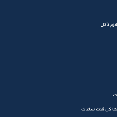
ازم تأكل
ت
عها كل ثلاث ساعات