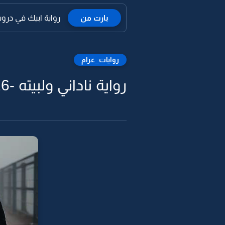
بارت من
رواية ابيك في دروب 
روايات_غرام
رواية ناداني ولبيته -26