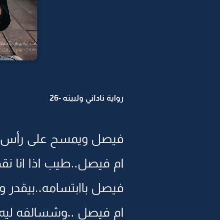
رواية ناداني ولبيته -26
فيصل ويمسح على رأس سا
ام فيصل..طيب اذا انا نقد
فيصل باابتسامه..بيقدر وا
ام فيصل ..وشسالفه ليه