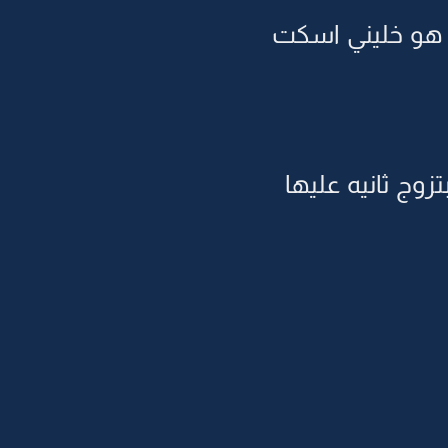
 هو خليني اسكت
وج ثانيه عليها