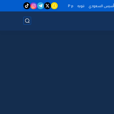
تأسيس السعودي
تنويه
P p