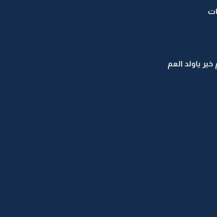
ات
ر ياولد العم