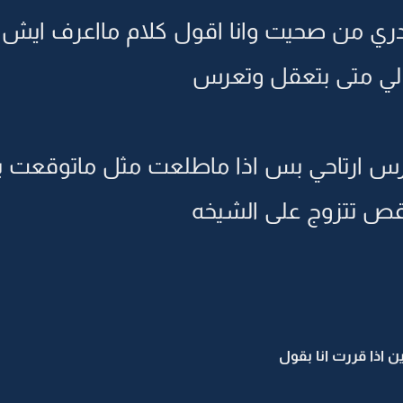
ي من صحيت وانا اقول كلام مااعرف ايش
 لي متى بتعقل وتعرس
رس ارتاحي بس اذا ماطلعت مثل ماتوقعت بتز
اقص تتزوج على الشيخه
 اذا قررت انا بقول