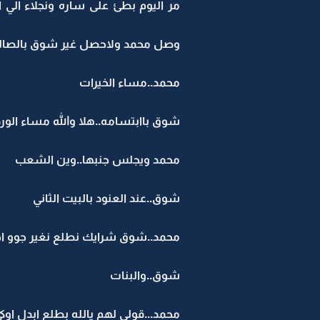
مر اليوم بطئ على ساره ونجلاء الي ا
وصل محمد ولاحصل غير شوق بالصال
محمد..مساء الخيرات
شوق باابتسامه..هلا والله مساء الورد
محمد ويجلس جنبها..وين الشعب
شوق..عند العنود بالبيت الثاني
محمد..شوق شرايك نطلع نغير جوو ا
شوق..والبنات
محمد...قولي لهم يالله بطلع ابدل اوك