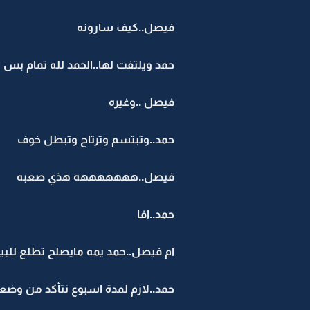
فيصل..كيف سارونه
حمد ويلتفت لها..الحمد لله تمام بس ل
فيصل ..وغيره
حمد..وتبتسم وترتاح وتبطل خوف
فيصل..هههههههه هذي صعبه
حمد..افا
ام فيصل..حمد يمه مايصلح تطلع للبي
حمد..لازم لمدة اسبوع نتأكد من وض