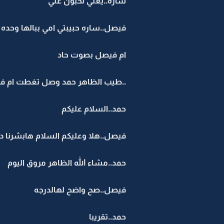
ساره..يعني تخبون عني
فيصل..ساره حبيبتي امي ببالها وحده وأ
ام فيصل بصوت حاد
..طيب الظاهر حمد وصل تغطت ام ف
حمد..السلام عليكم
فيصل..هلا وعليكم السلام هابشرنا د
حمد..مشاء الله الظاهر مروق اليوم
فيصل..صح واضح لهالدرجه
حمد..تقريبا