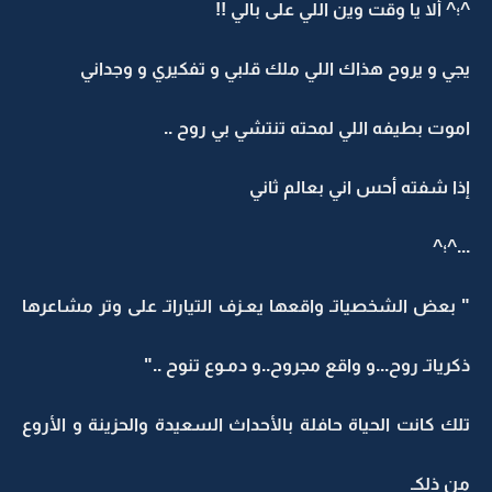
^؛^ ألا يا وقت وين اللي على بالي !!
يجي و يروح هذاك اللي ملك قلبي و تفكيري و وجداني
اموت بطيفه اللي لمحته تنتشي بي روح ..
إذا شفته أحس اني بعالم ثاني
...^؛^
" بعض الشخصياتـ واقعها يعـزف التياراتـ على وتر مشاعرها
ذكرياتـ روح...و واقع مجروح..و دمـوع تنوح .."
تلك كانت الحياة حافلة بالأحداث السعيدة والحزينة و الأروع
من ذلكـ