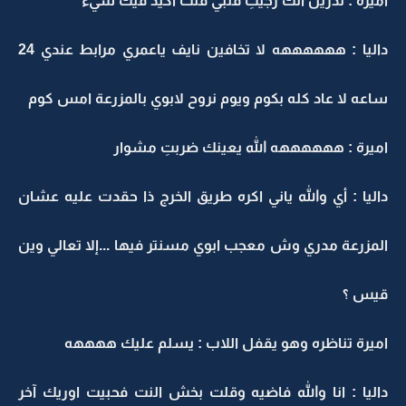
اميرة : تدرين انك رجيتِ قلبي قلت اكيد فيك شيء
داليا : ههههههه لا تخافين نايف ياعمري مرابط عندي 24
ساعه لا عاد كله بكوم ويوم نروح لابوي بالمزرعة امس كوم
اميرة : ههههههه الله يعينك ضربتِ مشوار
داليا : أي والله ياني اكره طريق الخرج ذا حقدت عليه عشان
المزرعة مدري وش معجب ابوي مسنتر فيها ...إلا تعالي وين
قيس ؟
اميرة تناظره وهو يقفل اللاب : يسلم عليك ههههه
داليا : انا والله فاضيه وقلت بخش النت فحبيت اوريك آخر