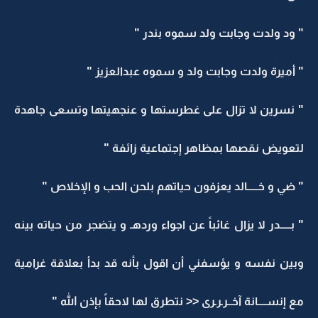
" ود ولدت وجابت ولد سموه بندر "
" أميرة ولدت وجابت ولد و سموه عبدالعزيز "
" نسرين لا تزال على غطرستها و عنجهيتها وتسعى جاهدة
لتعويض نقصها بمظاهر إجتماعية زائفة "
" ضي و خـــــالد يعزفون حياتهم بلحن الحب و الإخلاص "
" بـــــدر لا يزال غائباً عن اجواء وردهـ و يتضجر من حياته بينه
وبين نفسه و يؤسفني أن اقول بأنه قد بدأ بعلاقة غرامية
مع إنســــانة آخــرـرـرى << نتطرق لها لاحقاً بإذن الله "