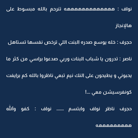
نواف : هههههههههههههه تنرحم بالله مبسوط على
هالإنجاز
حجرف : خله يوسع صدره البنت اللي ترخص نفسها تستاهل
ناصر : تدرون يا شباب البنات وربي صدعوا براسي من كثر ما
يحبوني و يطيحون على النك نيم تبعي ناظروا بالله كم برايفت
كونفرسيشن معي ...!
حجرف ناظر نواف وابتسم ...... نواف : كفو والله
هههههههههه