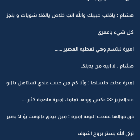
هشام : ياقلب حبيبك والله انتِ خلاص يالغلا شويات و بنجز
كل شيء ياعمري
اميرة تبتسم وهي تعطيه العصير ......
هشام : لا ابيه من يدينكـ
اميرة عدلت جلستها : وأنا كم من حبيب عندي تستاهل يا ابو
عبدالعزيز << عكس وردهـ تماما ، اميرة فاهمة كثير ...
دق جوالها عقدت النونة اميرة : مين بيدق ذالوقت يؤ لا يصير
تركي الله يستر بروح اشوف