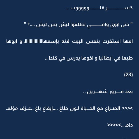
كســــــــــــــــــر قلـــــــــــوووووب ...
" حتى ابوي وامــــــــــــي تطلقوا ليش بس ليش ....؟ "
امها استقرت بنفس البيت لانه بإسمهااااااااااااااا،،و ابوها
طبعا في ايطاليا و اخوها يدرس في كندا ..
(23)
بعد مـــــرور شهــــرين ..
><<< الصــراع مع الحـــياة لـون طاغ ....إيقاع باغ ..عــزف مؤلمـ
دامـ ..>><<<