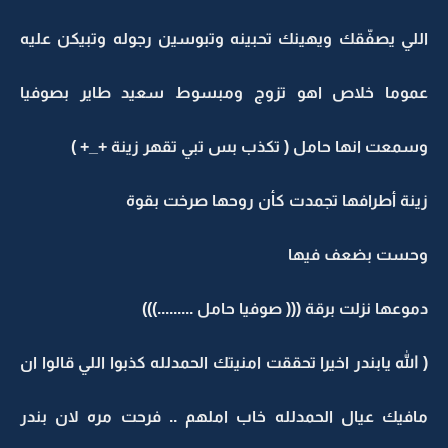
اللي يصفّقك ويهينك تحبينه وتبوسين رجوله وتبيكن عليه
عموما خلاص اهو تزوج ومبسوط سعيد طاير بصوفيا
وسمعت انها حامل ( تكذب بس تبي تقهر زينة +_+ )
زينة أطرافها تجمدت كأن روحها صرخت بقوة
وحست بضعف فيها
دموعها نزلت برقة ((( صوفيا حامل .........)))
( الله يابندر اخيرا تحققت امنيتك الحمدلله كذبوا اللي قالوا ان
مافيك عيال الحمدلله خاب املهم .. فرحت مره لان بندر