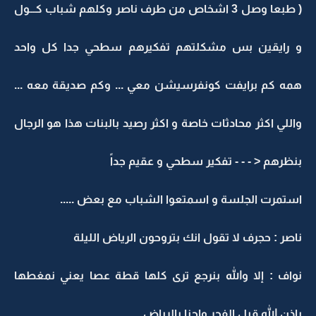
( طبعا وصل 3 اشخاص من طرف ناصر وكلهم شباب كـــول
و رايقين بس مشكلتهم تفكيرهم سطحي جدا كل واحد
همه كم برايفت كونفرسيشن معي ... وكم صديقة معه ...
واللي اكثر محادثات خاصة و اكثر رصيد بالبنات هذا هو الرجال
بنظرهم < - - - تفكير سطحي و عقيم جداً
استمرت الجلسة و اسمتعوا الشباب مع بعض .....
ناصر : حجرف لا تقول انك بتروحون الرياض الليلة
نواف : إلا والله بنرجع ترى كلها قطة عصا يعني نمغطها
بإذن الله قبل الفجر واحنا بالرياض