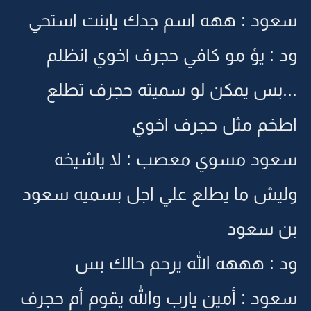
سعود : ههه اسم جدك يابنت استحي
ود : يؤ مو كافي حجرف اخوي انظلم
...بس يمكن لو سميته حجرف تطلع
اطخم مثل حجرف اخوي
سعود مسوي معصب : لا ياشيخه
وليش ما يطلع علي اجل بسميه سعود
بن سعود
ود : هههه الله يرحم حالك بس
سعود : أمين يارب والله يقوم أم حجرف