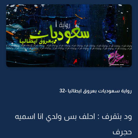
رواية سعوديات بعروق ايطاليا -32
ود بتقرف : احلف بس ولدي انا اسميه
حجرف