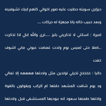
ديزاين سويته حطيت عليه صور اخواني كلهم ابيك تشوفينه
وبعد حبيب خاله يانا مجهزة له حركات ....
اميرة : اسكتي لا تذكريني بليز .....ترى والله ابكي اذا تذكرت
...اصلا حتى لميس يوم ولدت غمضت عيوني مابي اشوف
خفت
داليا : خخخخخ تخيلي تولدين مثل ولادتها ههههه إلا تعالي
ود يوم شافت المشهد دقتها ام الركب ويقولون بالقوة
واختها طمنها سعود انه بيوديها المستشفى قبل ولادتها