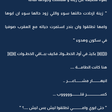
" زينة ازدادت حالتها سوء واللي زود حالها سوء ان ابوها
وامها تطلقوا وان بندر استمرت حياته مع العقرب صوفيا
في سكون وهدوء "
((()))(( بكيتـ في أولـ الخطـــواتـ فكيف ببـــاقي الخطــوات ))(()((
هنا كانت الطامــــة ....
انيهــــــــــار مشــــــــاعــــــر ..
كســــــــــــــــــر قلـــــــــــوووووب ...
" حتى ابوي وامــــــــــــي تطلقوا ليش بس ليش ....؟ "