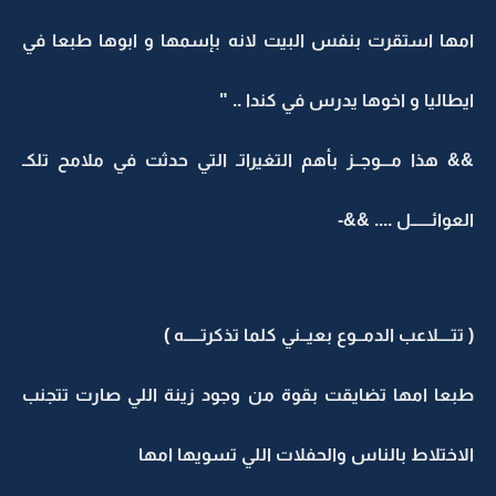
امها استقرت بنفس البيت لانه بإسمها و ابوها طبعا في
ايطاليا و اخوها يدرس في كندا .. "
&& هذا مـــوجــز بأهم التغيراتـ التي حدثت في ملامح تلكـ
العوائــــــل .... &&-
( تتــــلاعب الدمــوع بعيــني كلما تذكرتـــــه )
طبعا امها تضايقت بقوة من وجود زينة اللي صارت تتجنب
الاختلاط بالناس والحفلات اللي تسويها امها