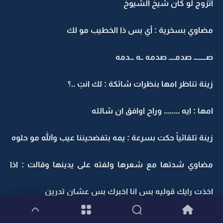
اتزوج لو كان شيخ الشيوخ
مضاوي بسخرية : أي بس ذا الخطيب مو لك
صــــــــ صدمــــ صدمه ــه ـــدمه
زينة تناظر امها بنظرات شائكة : لك انتِ ..؟
امها : ايه ........ وراح اوافق ان شالله
زينة تلقائياً حكت بسرعة : يمه بتفضحيننا عيب والله مو حلوه
مضاوي شدتها مع شعرها ولفته على يدينها وقالت : اذا
اخذت رايك قوليه بس انا اخبرك بس عشان تدرين
الخطبة الخميس الجاي ..و بعدين صوتكـ لا ترفعينه لا ألعن