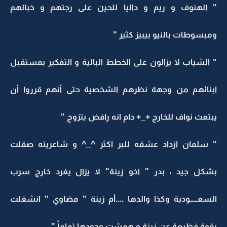
" الهنوف و ريم و داليا للحين على رجتهم و خبالهم
ومبسوطات بالنيو بيبيز كثير "
" الشياب لا يزالون على الخطط البالية و التفكير بمستقبل
ابنائهم من وجهة نظرهم الشخصية حتى أنهم قرروا أن
يبتعث نواف للخارج +_+ دام انه رافض يتزوج "
" سلمان ازداد عشقه للبر اكثر ^_^ و شاعريته صقلت
بشكل جيد ، بدر " اخو زينة" لا يزال يغرد خارج سرب
السعـــــودية وكذا والدها ....أم زينة " مضاوي " انشغلت
بقوة فظيعة عن زينة و همشت وجودها تماماً "