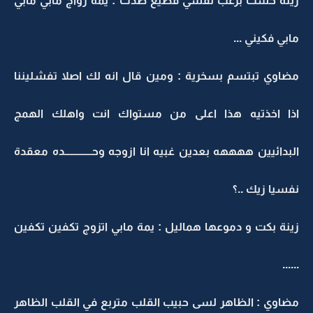
زينة حست برعب نفسي فظيع صدت : يمه زواج مابي مابي
مابي فكيني ...
مضاوي تبتسم بسخرية : ومين قال انه لك اصلا تفشليننا
اذا اخذتيه هذا اعلى من مستواك انت واهلك الهمج
البدائيين ههههه بعدين غبيه انا ازوجه وحـــــــــــــده معقدة
نفسيا زيك ..؟
زينة بكت و دموعها هماليل : يمة مابي اتزوج تكفين تكفين
......
مضاوي : الظاهر لسى حبيب القلب متربع في القلب الظاهر