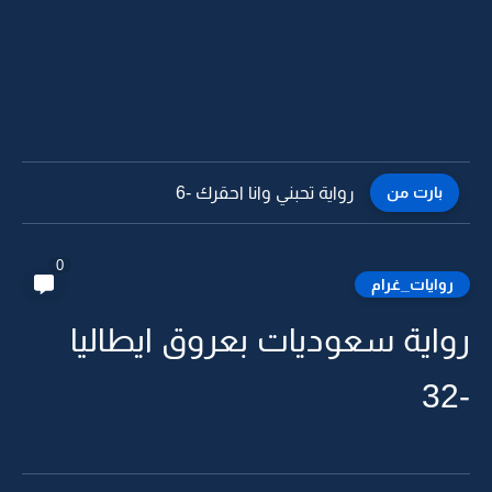
بارت من
رواية تحبني وانا احقرك -5
0
روايات_غرام
رواية سعوديات بعروق ايطاليا
-32