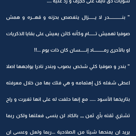
شويات دق نايف على حجرف و رد عليه ....
" بنــــــــــــــدر لا يـــــــزال يتغصص بحزنه و قهـــره و همش
صوفيا تهميش تـــــــام وكأنه كائن يعيش على بقايا الذكريات
او بالأحرى رمـــــــــــاد إنــــــسان كان ذات يوم ...!!
" بندر و صوفيا كلي شخص بصوب وبندر نادرا يواجهها اصلا
اعطى شغله كل إهتمامه و هي فتك بها من خلال معرفته
بتاريخها الأسود ..... مع إنها حلفت له على انها تغيرت و راح
تشتري ثقته بأي ثمن ,,, بالكاد لن ينسى فعلتها ولكن ربما
يريد ان يمنحها شيئا من الصلاحية ...ربما ولعل وعسى ان