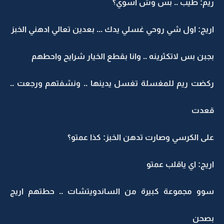
ريم: طيب .. بس وش اسوي؟
اريج: اول شي روحي غسلي يدك ... بعدين تعالي ادهني الخبز
بجبن بس لاتكثرينه .. وانا بقطع الخيار شرايح واحطهم
ركضت ريم للمغسلة تغسل يدينها .. ونشفتهم ورجعت ..
قعدت
على الكرسي وصارت تدهن الخبز: كذا عمتو؟
اريج: اي ياقلب عمتو
سوو مجموعة كبيرة من الساندويتشات .. حطتهم اريج
بصحن