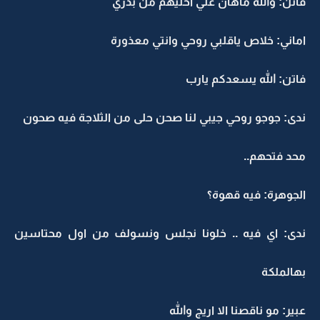
فاتن: والله ماهان علي اخليهم من بدري
اماني: خلاص ياقلبي روحي وانتي معذورة
فاتن: الله يسعدكم يارب
ندى: جوجو روحي جيبي لنا صحن حلى من الثلاجة فيه صحون
محد فتحهم..
الجوهرة: فيه قهوة؟
ندى: اي فيه .. خلونا نجلس ونسولف من اول محتاسين
بهالملكة
عبير: مو ناقصنا الا اريج والله