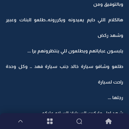
وبالتوفيق ومن
هالكلام اللي دايم يعيدونه ويكررونه..طلعو البنات وعبير
وشهد ركض
يلبسون عباياتهم ويطلعون للي ينتظرونهم برا ...
طلعو وشافو سيارة خالد جنب سيارة فهد .. وكل وحدة
راحت لسيارة
رجلها ...
شهد اول ماركبت السيارة: السلام عليكم
خالد: وعليكم السلام