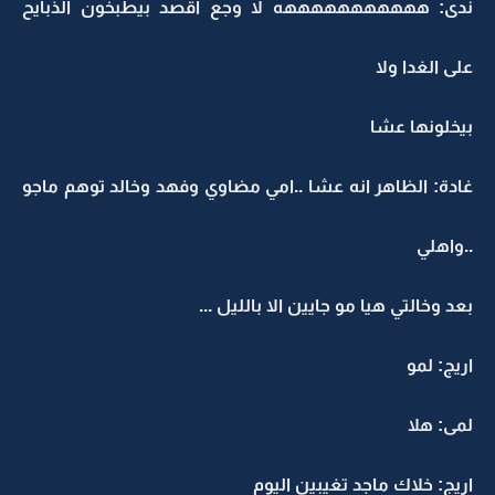
ندى: هههههههههههه لا وجع اقصد بيطبخون الذبايح
على الغدا ولا
بيخلونها عشا
غادة: الظاهر انه عشا ..امي مضاوي وفهد وخالد توهم ماجو
..واهلي
بعد وخالتي هيا مو جايين الا بالليل ...
اريج: لمو
لمى: هلا
اريج: خلاك ماجد تغيبين اليوم