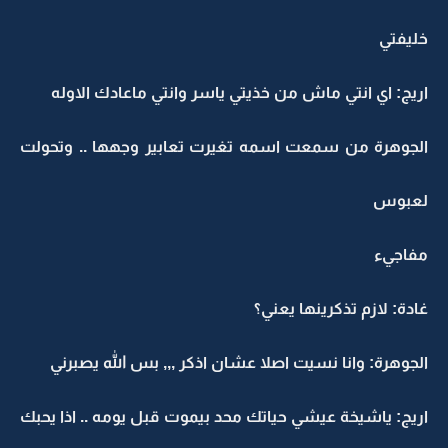
خليفتي
اريج: اي انتي ماش من خذيتي ياسر وانتي ماعادك الاوله
الجوهرة من سمعت اسمه تغيرت تعابير وجهها .. وتحولت
لعبوس
مفاجيء
غادة: لازم تذكرينها يعني؟
الجوهرة: وانا نسيت اصلا عشان اذكر ,,, بس الله يصبرني
اريج: ياشيخة عيشي حياتك محد بيموت قبل يومه .. اذا يحبك