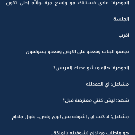
الجوهرة: عادي فستانك مو واسع مرة...والله احلى تكون
الجلسة
اقرب
تجمعو البنات وقعدو على الارض وقعدو يسولفون
الجوهرة: هااه ميشو عجبك العريس؟
مشاعل: اي الحمدلله
شهد: ليش كنتي معترضة قبل؟
مشاعل: لا كنت ابي اشوفه بس ابوي رفض.. يقول مادام
هو ماطلب مو لازم تشوفينه بالملكة..