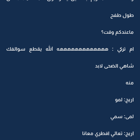
طول طفح
ماعندكم وقت؟
ام تركي : هههههههههههههه الله يقطع سوالفك
شاهي الضحى لابد
منه
اريج: لمو
لمى: سمي
اريج: تعالي افطري معانا