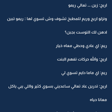
اريج: زين ... تعالي ريمو
ونزلو اريج وريم للمطبخ تشوف وش تسوي لها : ريمو تبين
ادهن لك التوست بجبن؟
ريم: اي عادي وحطي معاه خيار
اريج: والله حركات تفهم البنت
ريم: اي ماما دايم تسوي لي
اريج: تدرين عاد تعالي ساعديني بسوي كثير واللي يبي ياكل
معانا حياه