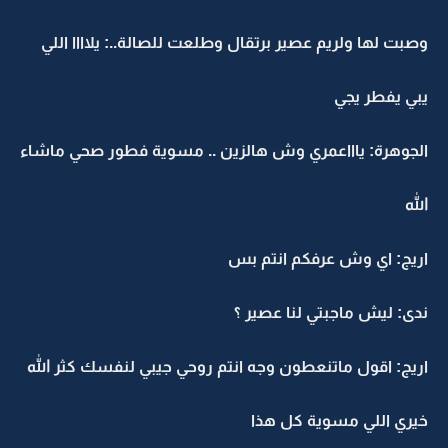
وصبت لها ولريم عصير برتقال وطلعت للصالة..: يلاااا اللي
يبي يفطر يجي
الجوهرة: ياااعمري وش هالزين .. مسوية فطور صحي ماشاء
الله
اريج: اي وش عرفكم انتم بس
ندى: ليش ماجبتي لنا عصير ؟
اريج: اقول ماتنعطون وجه انتم روحي جيبي لنفسك كثر الله
خيري اللي مسوية كل هذا