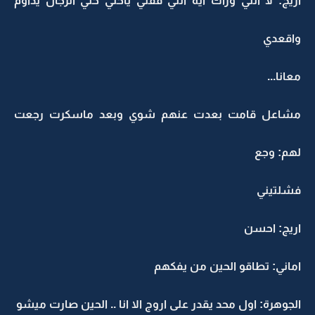
اريج: لا اللي وراك ايه انتي قفلي ياختي خلي الرجال يداوم
واقعدي
معانا...
مشاعل قامت بعدت عنهم شوي وبعد ماسكرت رجعت
لهم: وجع
فشلتيني
اريج: احسن
اماني: تطاقو الحين من يفكهم
الجوهرة: اول محد يقدر على اروج الا انا .. الحين صارت ميشو