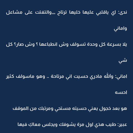
ندى: اي ياقلبي عليها خليها ترتاح ,,,والتفتت على مشاعل
واماني
يلا بسرعة كل وحدة تسولف وش انطباعها ؟ وش صار؟ كل
شي
اماني: والله مادري حسيت اني مرتاحة .. وهو ماسولف كثير
احسه
هو بعد خجول يعني حسيته مستحي ومرتبك من الموقف
عبير: طيب هذي اول مرة يشوفك ويجلس معاكِ فيها