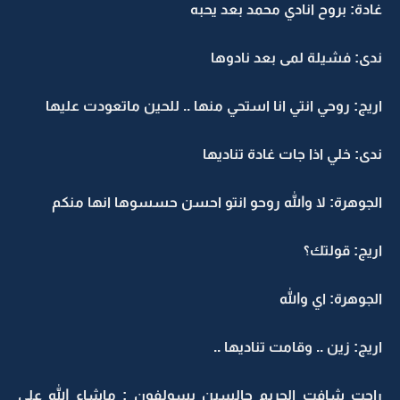
غادة: بروح انادي محمد بعد يحبه
ندى: فشيلة لمى بعد نادوها
اريج: روحي انتي انا استحي منها .. للحين ماتعودت عليها
ندى: خلي اذا جات غادة تناديها
الجوهرة: لا والله روحو انتو احسن حسسوها انها منكم
اريج: قولتك؟
الجوهرة: اي والله
اريج: زين .. وقامت تناديها ..
راحت شافت الحريم جالسين يسولفون : ماشاء الله على