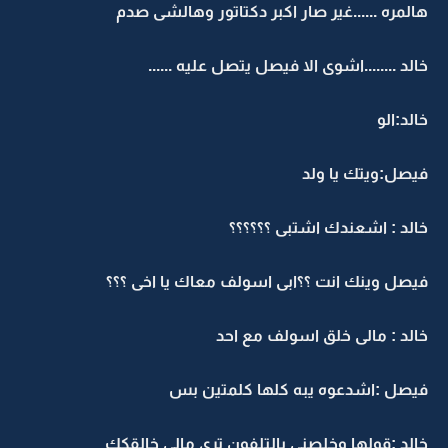
هالمره ......غير صار اكبر دكتاتور وهالشى صدم
خالد ........اشوى الا فيصل يتصل عليه ......
خالد:الو
فيصل:ويتك يا ولد
خالد : اشعندك اشتبى ؟؟؟؟؟؟
فيصل وينك انت ؟؟ابى اسولف معاك يا اخى ؟؟؟
خالد : مالى خلق اسولف مع احد
فيصل :اشدعوه يبه كلها كلمتين بس
خالد :قولها وخلصنى بالتلفون ترى مالى خالقكك