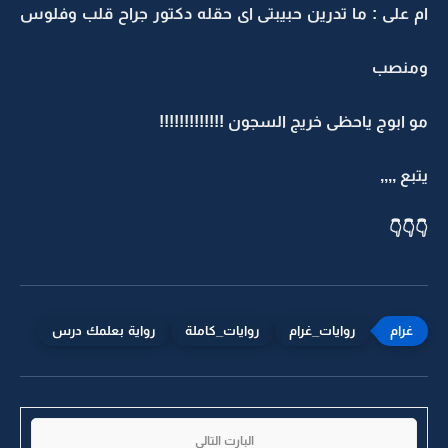
ام على : ما تدرين حبيبتى اى حقله دكتور جراح قلب وفلوس
ومنصب
مو ابوج ياحظى خريج السجون !!!!!!!!!!!!!
يتبع ,,,,
👇👇👇
روايات_غرام
روايات_كاملة
رواية بعلمك درس
البارت التالي