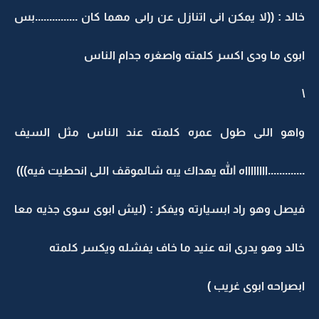
خالد : ((لا يمكن انى اتنازل عن راىى مهما كان ...............بس
ابوى ما ودى اكسر كلمته واصغره جدام الناس
\
واهو اللى طول عمره كلمته عند الناس مثل السيف
.............ااااااااه الله يهداك يبه شالموقف اللى انحطيت فيه)))
فيصل وهو راد ابسيارته ويفكر : (ليش ابوى سوى جذيه معا
خالد وهو يدرى انه عنيد ما خاف يفشله ويكسر كلمته
ابصراحه ابوى غريب )