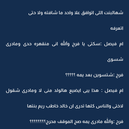
شهالبنت اللى اتوافق علا واحد ما شافته ولا حتى
اتعرفه
ام فيصل :سكتى يا فرح والله انى منقهره حدى ومادرى
شسوى
فرح :شتسوين بعد يمه ؟؟؟؟؟
ام فيصل : هذا يبى ايضيع هالولد منى لا ومادرى شقول
لاختى والناس كلها تدرى ان خالد خاطب ريم بنتها
فرح :والله مادرى يمه صج الموقف محرج؟؟؟؟؟؟؟؟