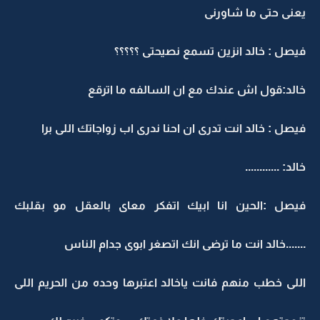
يعنى حتى ما شاورنى
فيصل : خالد انزين تسمع نصيحتى ؟؟؟؟؟
خالد:قول اش عندك مع ان السالفه ما اترقع
فيصل : خالد انت تدرى ان احنا ندرى اب زواجاتك اللى برا
خالد: ............
فيصل :الحين انا ابيك اتفكر معاى بالعقل مو بقلبك
.......خالد انت ما ترضى انك اتصغر ابوى جدام الناس
اللى خطب منهم فانت ياخالد اعتبرها وحده من الحريم اللى