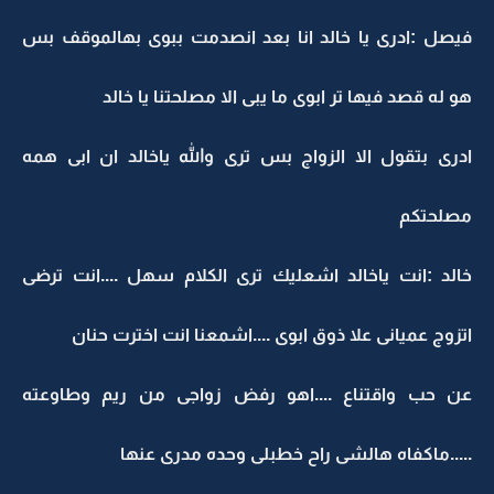
فيصل :ادرى يا خالد انا بعد انصدمت ببوى بهالموقف بس
هو له قصد فيها تر ابوى ما يبى الا مصلحتنا يا خالد
ادرى بتقول الا الزواج بس ترى والله ياخالد ان ابى همه
مصلحتكم
خالد :انت ياخالد اشعليك ترى الكلام سهل ....انت ترضى
اتزوج عميانى علا ذوق ابوى ....اشمعنا انت اخترت حنان
عن حب واقتناع ....اهو رفض زواجى من ريم وطاوعته
.....ماكفاه هالشى راح خطبلى وحده مدرى عنها