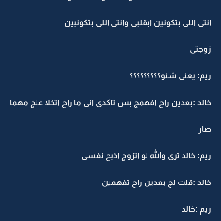
انتى اللى بتكونين ابقلبى وانتى اللى بتكونيين
زوجتى
ريم: يعنى شنو؟؟؟؟؟؟؟؟؟
خالد :بعدين راح افهمج بس تاكدى انى ما راح اتخلا عنج مهما
صار
ريم: خالد ترى والله لو اتزوج اذبح نفسى
خالد :قلت لج بعدين راح تفهمين
ريم :خالد