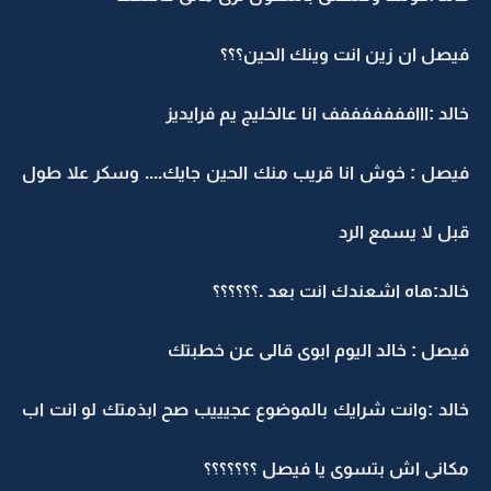
فيصل ان زين انت وينك الحين؟؟؟
خالد :ااافففففففف انا عالخليج يم فرايديز
فيصل : خوش انا قريب منك الحين جايك.... وسكر علا طول
قبل لا يسمع الرد
خالد:هاه اشعندك انت بعد .؟؟؟؟؟؟
فيصل : خالد اليوم ابوى قالى عن خطبتك
خالد :وانت شرايك بالموضوع عجيييب صح ابذمتك لو انت اب
مكانى اش بتسوى يا فيصل ؟؟؟؟؟؟؟