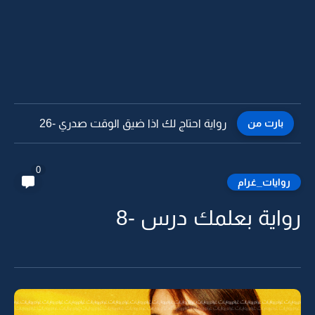
بارت من
رواية احتاج لك اذا ضيق الوقت صدري -25
0
روايات_غرام
رواية بعلمك درس -8