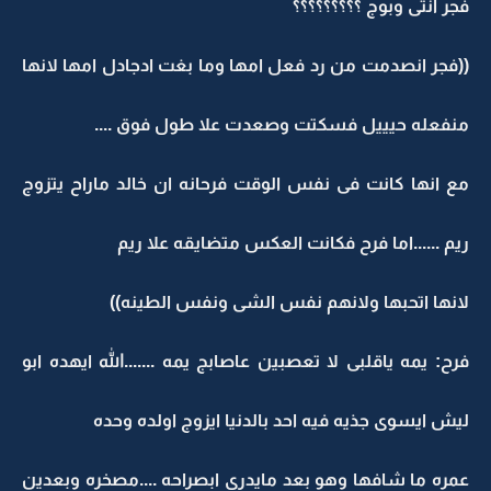
فجر انتى وبوج ؟؟؟؟؟؟؟؟؟
((فجر انصدمت من رد فعل امها وما بغت ادجادل امها لانها
منفعله حيييل فسكتت وصعدت علا طول فوق ....
مع انها كانت فى نفس الوقت فرحانه ان خالد ماراح يتزوج
ريم ......اما فرح فكانت العكس متضايقه علا ريم
لانها اتحبها ولانهم نفس الشى ونفس الطينه))
فرح: يمه ياقلبى لا تعصبين عاصابج يمه .......الله ايهده ابو
ليش ايسوى جذيه فيه احد بالدنيا ايزوج اولده وحده
عمره ما شافها وهو بعد مايدرى ابصراحه ....مصخره وبعدين