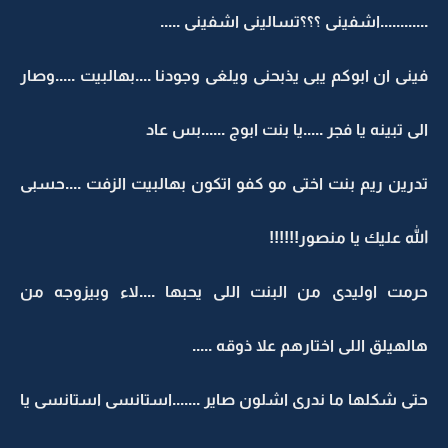
............اشفينى ؟؟؟تسالينى اشفينى .....
فينى ان ابوكم يبى يذبحنى ويلغى وجودنا ....بهالبيت .....وصار
الى تبينه يا فجر .....يا بنت ابوج ......بس عاد
تدرين ريم بنت اختى مو كفو اتكون بهالبيت الزفت ....حسبى
الله عليك يا منصور!!!!!!
حرمت اوليدى من البنت اللى يحبها ....لاء وبيزوجه من
هالهيلق اللى اختارهم علا ذوقه .....
حتى شكلها ما ندرى اشلون صاير .......استانسى استانسى يا