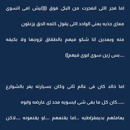
اما فجر اللى انفجرت من البكى فوق (((ليش امى اتسوى
معاى جذيه يعنى الواحد اللى يقول كلمه الحق يزعلون
منه وبعدين انا شكو فيهم بالطقاق تزوجها ولا بكيفه
....بس زين سوى ابوى فيهم))
اما خالد كان فى عالم ثانى وكان بسيارته يفر بالشوارع
......كان كل ما بغى شى ايسويه محد اى عارضه وابوه
يعاملهم بديمقراطيه ...اما يقنعهم ....او يقنعونه ....لاكن