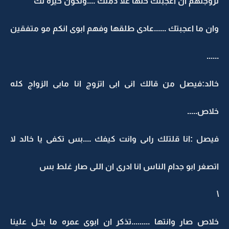
تزوجتهم ان اعجبتك خلها علا ذمتك ....وتكون خيره لك
وان ما اعجبتك ......عادى طلقها وفهم ابوى انكم مو متفقين
......
خالد:فيصل من قالك انى ابى اتزوج انا مابى الزواج كله
خلاص.....
فيصل :انا قلتلك راىى وانت كيفك ....بس تكفى يا خالد لا
اتصغر ابو جدام الناس انا ادرى ان اللى صار غلط بس
\
خلاص صار وانتها .........تذكر ان ابوى عمره ما بخل علينا