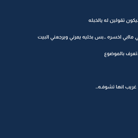
كون تقولين له يالخبله
للي ماابي اخسره ..بس بخليه يمرني ويرجعني البيت
تعرف بالموضوع
غريب انها تشوفـه..