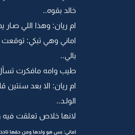
خالد بقوه..
ام ريان: وهذا اللي صـار 
اماني وهي تبكي: توقعت أي
بالي..
طيب وامه مافكرت تسأل
ام ريان: الا بعد سنتين
الولـد..
لانها خلاص تعلقت فيه وح
اماني: بس هو ولدها ومن حقها تاخذه