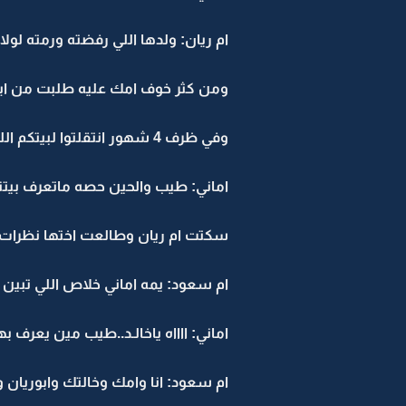
ام ريان: ولدها اللي رفضته ورمته لولا 
ومن كثر خوف امك عليه طلبت من ابو
وفي ظرف 4 شهور انتقلتوا لبيتكم اللي ساكنين فيه الحين..
اماني: طيب والحين حصه ماتعرف بيتن
سكتت ام ريان وطالعت اختها نظرات 
ام سعود: يمه اماني خلاص اللي تبين ت
اماني: ااااه ياخالـد..طيب مين يعرف 
ام سعود: انا وامك وخالتك وابوريان 