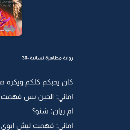
رواية مظاهرة نسائية -30
كان يحبكم كلكم ويكره ها
اماني: الحين بس فهمت
ام ريان: شنو؟
اماني: فهمت ليش ابوي يح