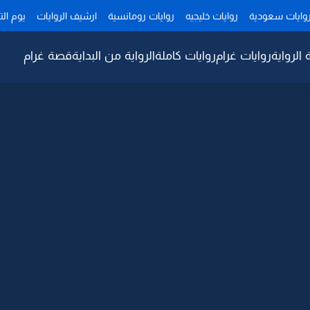
وايات سعودية
روايات خليجيه
روايات رومانسية
ارشيف الروايات
يوم ال
 الرواية
روايات غرام
روايات كاملة
الرواية من البداية
قصة غرام