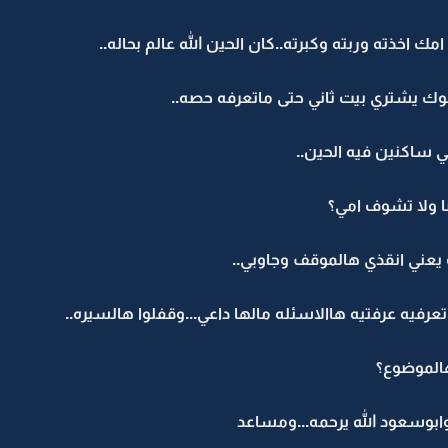
امك اخذته وربته وكبرته..كان الحين الله عالم بحاله..
ك يشتري بيت ثاني حتى ماتعرفه حصه..
ا ولا تشوف امي؟
يعني انقذي هالموقف وجاوبي..
عرفيه عرفتيه هاالاسئله مالها داعي...وقفلوا هالسيره..
بهالموضوع؟
وابوسعود الله يرحمه...ومساعد