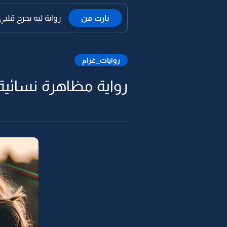
بارت من
رواية ليه يجرح قلبي و
روايات_غرام
رواية مظاهرة نسائية -