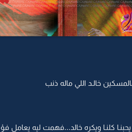
لمسكين خالـد اللي ماله ذنب
بنـا كلنـا ويكره خالد...فهمت ليه يعامل 