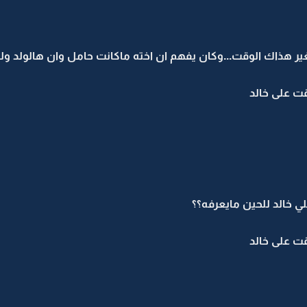
ير هذاك الوقت...وكان يفهم ان اخته ماكانت حامل وان هالولد ول
قت على خالد
ي خالد للحين مايعرفه؟؟
قت على خالد