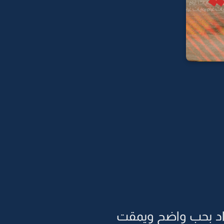
فؤاد بحب واضح ويمقت