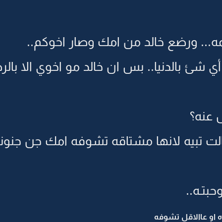
يمه... ورضع خالد من امك وصار اخوكم..
 شئ بالدنيا.. بس ان خالد مو اخوي الا بالر
 عنه؟
 قالت تبيه لانها مشتاقه تشوفه امك جن جن
بتـه..
 او عاالاقل تشوفه