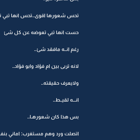
تحس شعورها اقوى..تحس انها تبي 
حست انها تبي تعوضه عن كل شئ
رغم انــه مافقد شئ..
لانه تربى بين ام فؤاد وابو فؤاد..
ولايعرف حقيقته..
انـــه لقيــط..
بس هذا كان شعورهـا..
اتصلت ورد وهم مستغرب: اماني بنف