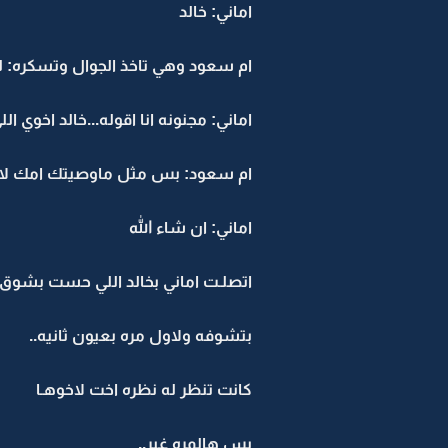
اماني: خالد
ام سعود وهي تاخذ الجوال وتسكره: لي
اماني: مجنونه انا اقوله...خالد اخوي ا
ام سعود: بس مثل ماوصيتك امك لا
اماني: ان شاء الله
اتصلـت اماني بخالد اللي حست بشوق 
بتشوفه ولاول مره بعيون ثانيه..
كانت تنظر له نظره اخت لاخوهـا
بس هالمره غير..