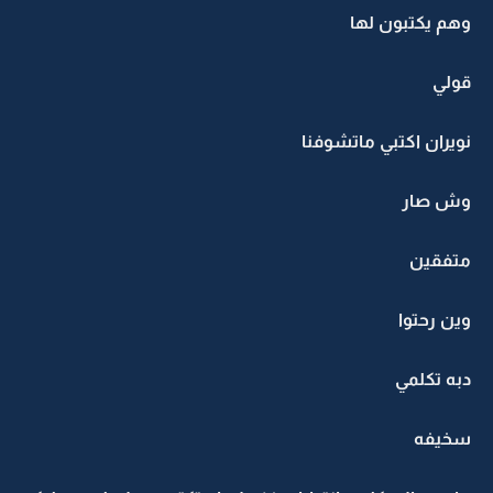
وهم يكتبون لها
قولي
نويران اكتبي ماتشوفنا
وش صار
متفقين
وين رحتوا
دبه تكلمي
سخيفه