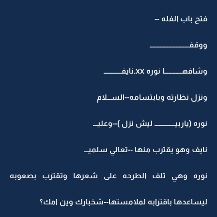
فتح باب الفله --
ووقفـــــــــــــــــــــــــــ
وشافهــــــــــــا نوره xx.نايفــــــــــــ
ونزل نظارته وبابتسامه--الســـلام
نوره (ياربيــــــــــــــ ليش نزل )--وعليـــ
نايف وهو يقترب منها --تعالي سلميـــ
نوره وهي تلف الطرحه على شعرها وتقترب بصعوبه
ليساعدها باقترابه لملامستها--شخبارك وين امك؟