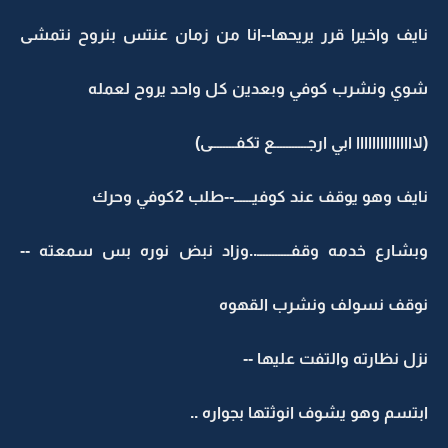
نايف واخيرا قرر يريحها--انا من زمان عنتس بنروح نتمشى
شوي ونشرب كوفي وبعدين كل واحد يروح لعمله
(لااااااااااااااا ابي ارجـــــــــــع تكفــــــــى)
نايف وهو يوقف عند كوفيــــــ--طلب 2كوفي وحرك
وبشارع خدمه وقفـــــــــــ..وزاد نبض نوره بس سمعته --
نوقف نسولف ونشرب القهوه
نزل نظارته والتفت عليها --
ابتسم وهو يشوف انوثتها بجواره ..