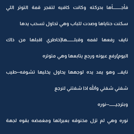
فأجـــــــــأها بحركته وكانت كافيه لتفجر قمة التوتر اللي
سكنت حناياها وصدت للباب وهي تحاول تسحب يدها
نايف رفعها لفمه وقبلــــــــها(خاطري اقبلها من ذاك
اليوم)رفع عيونه ورجع يتابعها وهي متوتره
نايفـــ وهو يمد يده لوجهها يحاول يخليها تشوفه--طيب
شفني شفني والله اذا شفتني لنرجع
وبترجيـــــــ--نوره
نوره وهي لم تزل مخنوقه بعبراتها ومغمضه بقوه لجهة