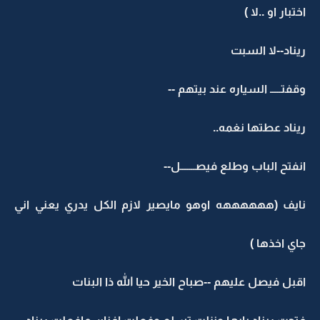
اختبار او ..لا )
ريناد--لا السبت
وقفتـــــ السياره عند بيتهم --
ريناد عطتها نغمه..
انفتح الباب وطلع فيصـــــــل--
نايف (ههههههه اوهو مايصير لازم الكل يدري يعني اني
جاي اخذها )
اقبل فيصل عليهم --صباح الخير حيا الله ذا البنات