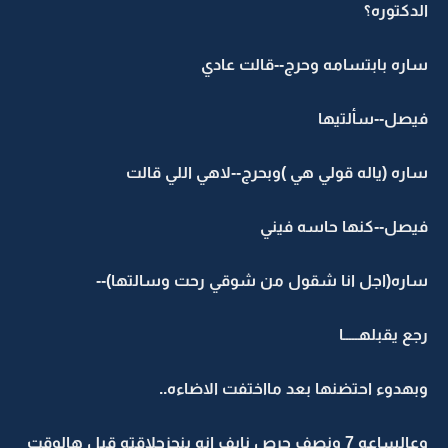
الدكتوره؟
ساره بابتسامه وحرج--قالت عادي
فيصل--سألتيها
ساره (ياله قولي هي )وبحرج--لاهي اللي قالت
فيصل--كنها حاسه فيني
ساره(اجل انا شقول من شوقي رحت وسالتها)--
رجع يقبلهـــــا
وبهدوء احتضنها بعد مااختفت الاضاءه..
وعالساعه 7 ونصف حرص نايف انه ينجزحلاقته قبل هالوقت