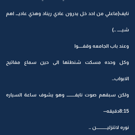
نايف(ماعلي من احد خل يدرون عادي ريناد وهذي عاديـــ اهم
شيـــــ ..)
وعند باب الجامعه وقفـــــوا
وكل وحده مسكت شنطتها الى حين سماع مفاتيح
الابواب..
ولكن سبقهم صوت نايفـــــــــ وهو يشوف ساعة السياره
8:15دقيقه--
نوره لاتنزليــــــــــــن ..