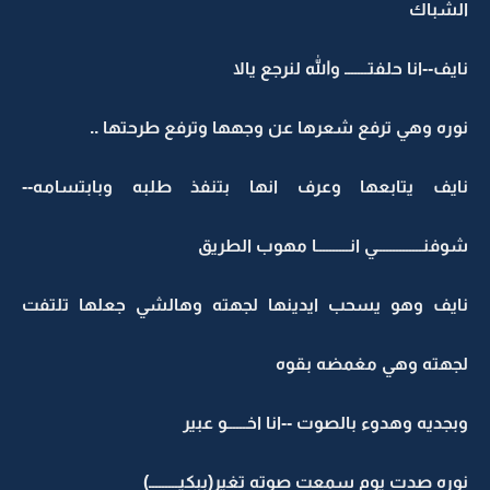
الشباك
نايف--انا حلفتـــــــ والله لنرجع يالا
نوره وهي ترفع شعرها عن وجهها وترفع طرحتها ..
نايف يتابعها وعرف انها بتنفذ طلبه وبابتسامه--
شوفنــــــــــــــي انــــــــــا مهوب الطريق
نايف وهو يسحب ايدينها لجهته وهالشي جعلها تلتفت
لجهته وهي مغمضه بقوه
وبجديه وهدوء بالصوت --انا اخــــــو عبير
نوره صدت يوم سمعت صوته تغير(ببكيـــــــــ)