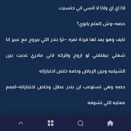
اذا اي اي واذا لا انسي اني حتسيت
حصه--وش العلم يابوي؟
نايف وهو يمد لها فردة تمره --ترا بندر اللي بيروح مع عبير انا
شغلي بيقلقني لو اروح واتركه لاني مادري غديت بين
الشرقيه وبين الرياض ودامه خلص اختباراته
حصه وهي تستوعب ان بندر عطل وخلص اختباراته--اممم
معليه اللي تشوفه
نايف--لا اذا ماودتس مانيب مرسله