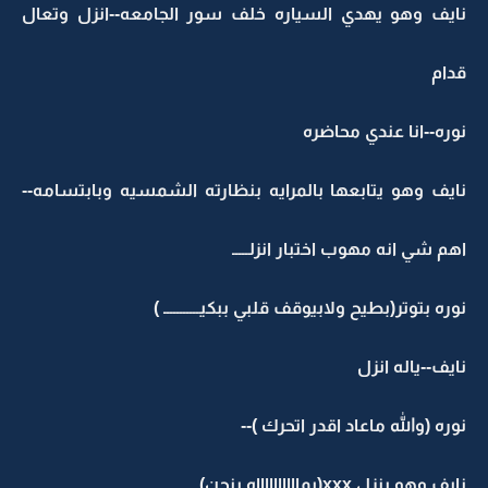
نايف وهو يهدي السياره خلف سور الجامعه--انزل وتعال
قدام
نوره--انا عندي محاضره
نايف وهو يتابعها بالمرايه بنظارته الشمسيه وبابتسامه--
اهم شي انه مهوب اختبار انزلـــــ
نوره بتوتر(بطيح ولابيوقف قلبي ببكيـــــــــــ )
نايف--ياله انزل
نوره (والله ماعاد اقدر اتحرك )--
نايف وهو ينزل xxx(يمااااااااااه بنجن)