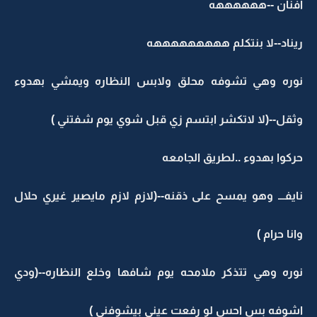
افنان --ههههههه
ريناد--لا بنتكلم هههههههههه
نوره وهي تشوفه محلق ولابس النظاره ويمشي بهدوء
وثقل--(لا لاتكشر ابتسم زي قبل شوي يوم شفتني )
حركوا بهدوء ..لطريق الجامعه
نايفـــ وهو يمسح على ذقنه--(لازم لازم مايصير غيري حلال
وانا حرام )
نوره وهي تتذكر ملامحه يوم شافها وخلع النظاره--(ودي
اشوفه بس احس لو رفعت عيني بيشوفني )