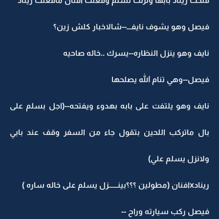
فتحت ريناد بابها ونزلت تسلم وفعلت افنان مافعلت ريناد
فيصل وهو يشوف نايفـــ--شالاخبار كلش زين؟
نايف وهو ينزل النظاره--يسرك ..خاله صاحيه
فيصل--وهي تنام الله يصلحها
نايف وهو يلتفت على بابه بهدوء ويفتحه--(اجل بسلم على
بال ماتركب اللحين بتقول جاء من السفر وقف عند بابي
ولانزل يسلم علي)
رينادxافنان (مطولين ؟؟؟بينــــــزل يسلم على خاله ساره )
فيصل ركب سيارته وراح --