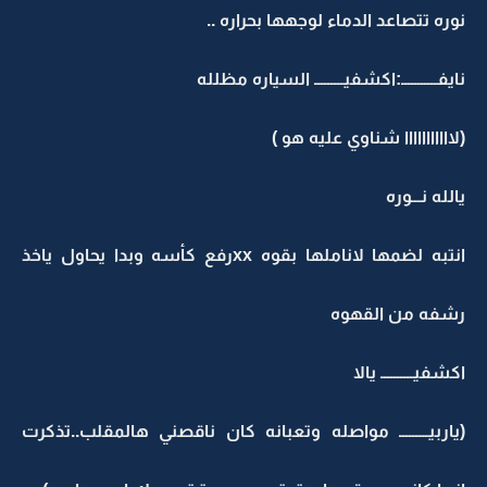
نوره تتصاعد الدماء لوجهها بحراره ..
نايفـــــــــــ:اكشفيـــــــــ السياره مظلله
(لااااااااااا شناوي عليه هو )
يالله نـــوره
انتبه لضمها لاناملها بقوه xxرفع كأسه وبدا يحاول ياخذ
رشفه من القهوه
اكشفيــــــــــ يالا
(ياربيـــــــــ مواصله وتعبانه كان ناقصني هالمقلب..تذكرت