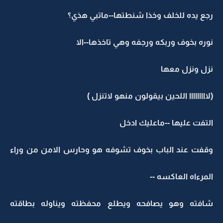
رجع يده للخلف وخذا شنطتها--ماتبي هذي؟
نوره بخوف وربكه ورجفه وهي تاخذها--الا
نزل ونزل معها
(لااااااااا اللحين بيقولون منهو لاتنزل )
التفت عليها --ماعليك ادخل
وقفت عند الباب بخوف تشوفه هو وحارس الامن من وراء
المرءاه العاكسه --
شافته وهو يصافحه ويطلع محفظته ويناوله بطاقته