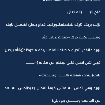
فتح البابــــــ ياله تعال
نزلت بربكه تاركه شنطتها..وركبت قدام ببطئ اشعـــل نايف
وبســــــ ركبت حرك --عندك غياب كثير
نوره ماتقدر تتحرك حاضنه اناملها بربكه ملحوظه(والله بيصير
فيني شي احس قلبي بيطلع من مكانه )--ــــــــــــ
نايف(ترتجف هههه ياليـــــل مستحيه)--
نوره وهي تحس انه مشى فيها لمكان بعيد(احس انه بعد
عن الجامعه ويـــــــــــن بيوديني)