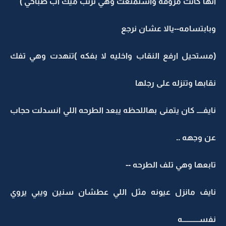
انها كانت مروقه واستمتعت وهي ترتب ميك اب صباحي )
وبابتسامه--يالا عشان نرجع
(مستحيل ارفع النقاب واخليه لا بفكه )تنهدت وهي تفك
نقابها وتنزله على رجلها
نايفــــ كان يتمنى بهاللحظه يبعد الطرحه اللي انسدلت حجاب
عن وجهه ..
تابعها وهي تلف الطرحه --
نايف مانزل عيونه مثل اللي عطشان سنين ويبي يروي
نفســـــــــــه