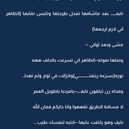
نايفــــــ بعد ماشافها تعدل طرحتها وتلبس نقابها (الظاهر
اني لازم ارجعها)
مشى وبعد ثواني --
وصلها صوته--الظاهر اني تسرعت بالحلف ههه
نوره(بسرعه رجعنـــــــــــــي)ولازالت في توتر ولم تهدا..
وفجاه رن تيلفون نايفــــ--يامرحبا ياطويل العمر
لا مسافة الطريق تقههوا وانا جايكم فمان الله
نايف وهو يلتفت عليها --انتبه لنفسك طيب ..