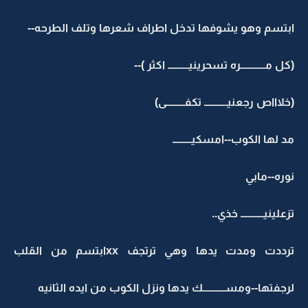
ابتسم وهو يشوفها تدخل اطراف شعرها وتلف الطرحه--
(كل مــــــــــــره تسحرينيــــــــــ اكثر )--
(خلاااص رجعنيـــــــــــ تكفـــــــــى)
مد لها الكوب--امسكيـــــــــ
نوره--مابي
تزعلينيـــــــــــ خذي..
ترددت ومدت يدها وهي ترتجف xxابتسم من القلب
لرجفتها--ومســـــــــــك يدها ونزل الكوب من ايده الثانيه