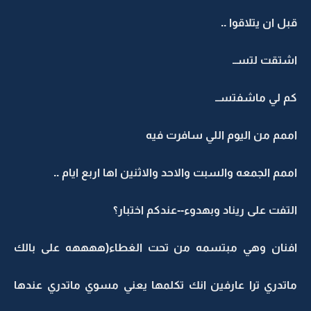
قبل ان يتلاقوا ..
اشتقت لتســ
كم لي ماشفتســ
اممم من اليوم اللي سافرت فيه
اممم الجمعه والسبت والاحد والاثنين اها اربع ايام ..
التفت على ريناد وبهدوء--عندكم اختبار؟
افنان وهي مبتسمه من تحت الغطاء(ههههه على بالك
ماتدري ترا عارفين انك تكلمها يعني مسوي ماتدري عندها