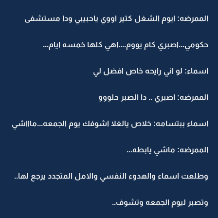
الممرضه: ايوم الشغل كتير اووي ياحبيبي ودا مستشفى
حكومي...اصبري كام يووم....اهي كلها خمسه ايام...
اسماء: لو اني رايحه خاص افضل لي
الممرضه: اصبري .. دا الصبر حلووو
اسماء ببتسامه: خلاص يالغلا اشوفك يوم الجمعه...ماااشي
الممرضه: ماشي يابطه...
وطلعت اسماء والهدوء النفسي والامل المتجدد يرجع لها..
وتصبر ليوم الجمعه وتشوف..