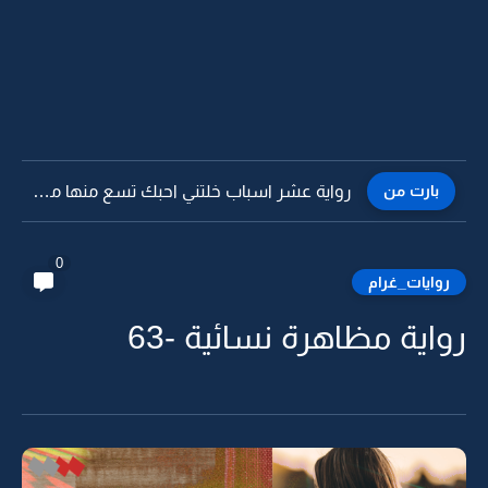
بارت من
رواية عشر اسباب خلتني احبك تسع منها مدري ليش -31
0
روايات_غرام
رواية مظاهرة نسائية -63