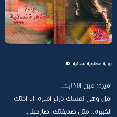
رواية مظاهرة نسائية -63
اميره: مين انا؟ ابـد..
امل وهي تمسك ذراع اميره: انا اختك
الكبيره...مثل صديقتك..صارحيني