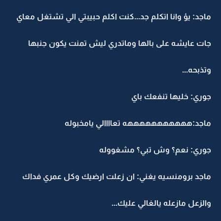
ماجد: يؤ وانا اتكلم جد...كنت اكلم حبيبتي الي تشتغل معاي
جات عايشه على بالها وماتدري ليش تمنت يكون جنبها
وتذبحه...
جوري: خليها تنفعك باي
ماجد:هههههههههههه تعاااالي يامخبوله
جوري: نعم؟ وش تبي؟ مشغووله
ماجد برومنسيه يغني: ان زعلت ارضيك وكل عمري فداك
والزعل مازعله يالغالي عليك...