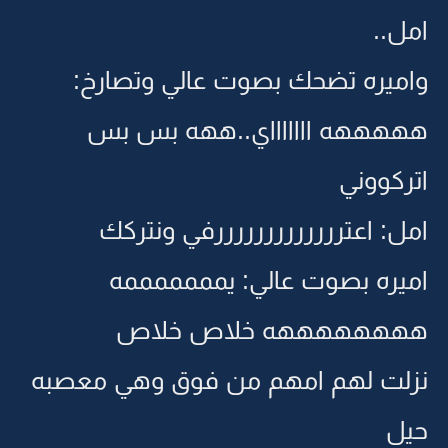
امل..
واميره تضحك بصوت عالي وتصارخ:
هههههه اااااااي..ههه بس بس
اتركووني
امل: اعترررررررررررررفي ونتركك
اميره بصوت عالي: يمممممممه
ههههههههه خلاص خلاص
نزلت لهم امهم من فوق وهي معصبه
حيل