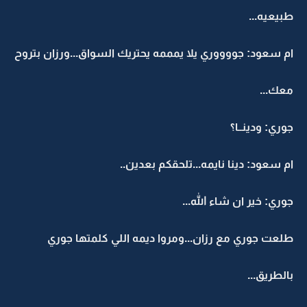
طبيعيه...
ام سعود: جووووري يلا يمممه يحتريك السواق...ورزان بتروح
معك...
جوري: ودينــا؟
ام سعود: دينا نايمه...تلحقكم بعدين..
جوري: خير ان شاء الله...
طلعت جوري مع رزان...ومروا ديمه اللي كلمتها جوري
بالطريق...