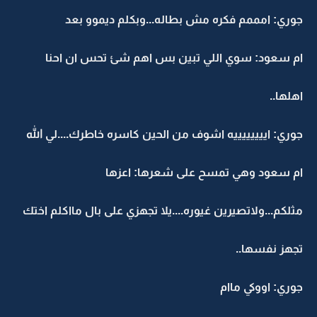
جوري: امممم فكره مش بطاله...وبكلم ديموو بعد
ام سعود: سوي اللي تبين بس اهم شئ تحس ان احنا
اهلها..
جوري: اييييييييه اشوف من الحين كاسره خاطرك....لي الله
ام سعود وهي تمسح على شعرها: اعزها
مثلكم...ولاتصيرين غيوره....يلا تجهزي على بال مااكلم اختك
تجهز نفسها..
جوري: اووكي ماام