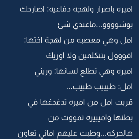
اميره باصرار ولهجه دفاعيه: اصارحك
بوشوووو...ماعندي شئ
امل وهي معصبه من لهجة اختها:
اقووول بتتكلمين ولا اوريك
اميره وهي تطلع لسانها: وريني
امل: طيييب طييب...
قربت امل من اميره تدغدغها في
بطنها واميييره تمووت من
هالحركه...وطبت عليهم اماني تعاون