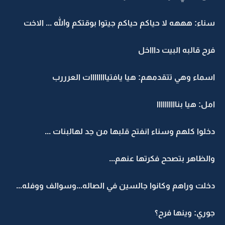
سناء: هههه لا حياكم حياكم جيتوا بوقتكم والله ... الاخت
فرح قالبه البيت داااخل
اسماء وهي تتقدمهم: هيا يافتياااااااات العرررب
امل: هيا بناااااااااا
دخلوا كلهم وسناء انفتح قلبها من جد لهالبنات ...
والظاهر بتصحح فكرتها عنهم...
دخلت وراهم وكانوا جالسين في الصاله...وسوالف ووفله...
جوري: وينها فرح؟