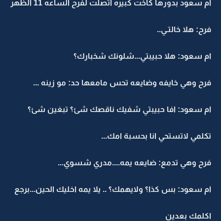
ام سعود بدورها كأخت كبيره اتصلت لفرح الساعه 11 الظهر
فرح: هلا خالتـي..
ام سعود: هلا حبيبتي...شلونك شخبارك؟
فرح وهي خايفه وضايعه تحس مامعها حد: مو زينه ...
ام سعود: افا حبيبتي شفيك ناقصك شئ؟ تبغين شئ؟
تكلمي لاتستحي انا بحسبة امك...
فرح وهي تدمع: ضايعه يمه....مدري شسوي...
ام سعود: بس كذا؟ ولايهمك؟ .. يلا يمه اخليك الحين...برجع
اكلمك بعدين