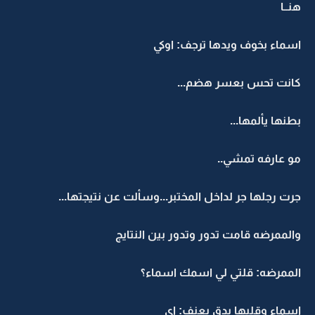
هنــا
اسماء بخوف ويدها ترجف: اوكي
كانت تحس بعسر هضم...
بطنها يألمها...
مو عارفه تمشي..
جرت رجلها جر لداخل المختبر...وسألت عن نتيجتها...
والممرضه قامت تدور وتدور بين النتايج
الممرضه: قلتي لي اسمك اسماء؟
اسماء وقلبها يدق بعنف: اي