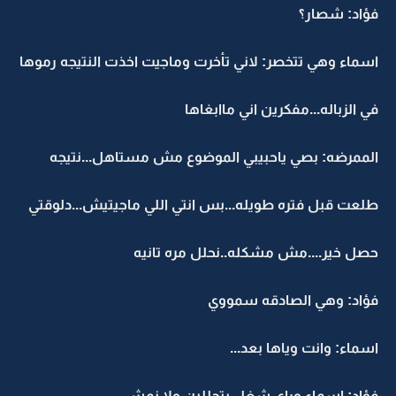
فؤاد: شصار؟
اسماء وهي تتخصر: لاني تأخرت وماجيت اخذت النتيجه رموها
في الزباله...مفكرين اني ماابغاها
الممرضه: بصي ياحبيبي الموضوع مش مستاهل...نتيجه
طلعت قبل فتره طويله...بس انتي اللي ماجيتيش...دلوقتي
حصل خير....مش مشكله..نحلل مره تانيه
فؤاد: وهي الصادقه سمووي
اسماء: وانت وياها بعد...
فؤاد: اسماء وراي شغل بتحللين ولا نمشي