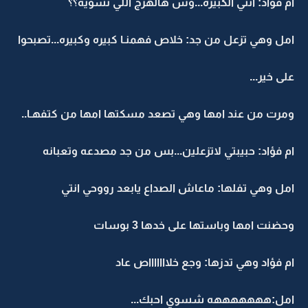
ام فؤاد: انتي الكبيره...وش هالهرج اللي تسويه؟؟
امل وهي تزعل من جد: خلاص فهمنـا كبيره وكبيره...تصبحوا
على خير...
ومرت من عند امها وهي تصعد مسكتها امها من كتفهـا..
ام فؤاد: حبيبتي لاتزعلين...بس من جد مصدعه وتعبانه
امل وهي تفلها: ماعاش الصداع يابعد رووحي انتي
وحضنت امها وباستها على خدها 3 بوسات
ام فؤاد وهي تدزها: وجع خلاااااااص عاد
امل:هههههههه شسوي احبك...