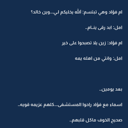
ام فؤاد وهي تبتسم: الله يخليكم لـي...وين خالد؟
امل: ابد رقى ينــام..
ام فؤاد: زين يلا تصبحوا على خير
امل: وانتي من اهله يمه
بعد يومين..
اسماء مع فؤاد راحوا المستشفى...كلهم عزيمه قويه..
صحيح الخوف ماكل قلبهم..