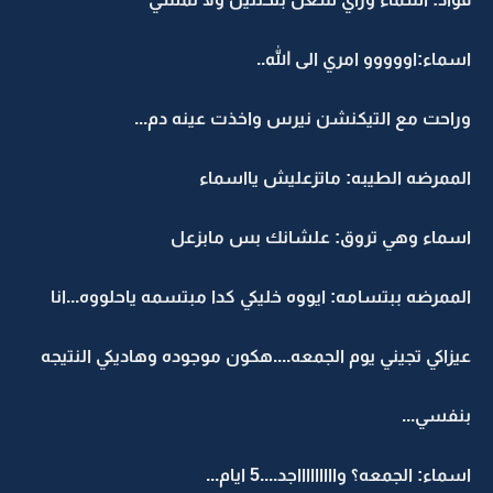
اسماء:اووووو امري الى الله..
وراحت مع التيكنشن نيرس واخذت عينه دم...
الممرضه الطيبه: ماتزعليش يااسماء
اسماء وهي تروق: علشانك بس مابزعل
الممرضه ببتسامه: ايووه خليكي كدا مبتسمه ياحلووه...انا
عيزاكي تجيني يوم الجمعه....هكون موجوده وهاديكي النتيجه
بنفسي...
اسماء: الجمعه؟ واااااااااجد....5 ايام...