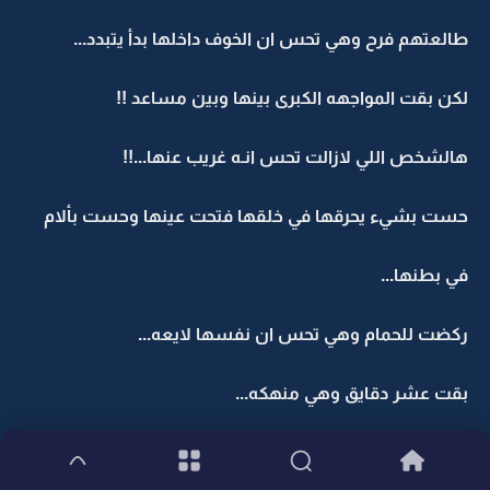
طالعتهم فرح وهي تحس ان الخوف داخلها بدأ يتبدد...
لكن بقت المواجهه الكبرى بينها وبين مساعد !!
هالشخص اللي لازالت تحس انـه غريب عنها...!!
حست بشيء يحرقها في خلقها فتحت عينها وحست بألام
في بطنها...
ركضت للحمام وهي تحس ان نفسها لايعه...
بقت عشر دقايق وهي منهكه...
ظهرها منحي عالمغسل...وماسكه حلقها ووبيدها الثانيه