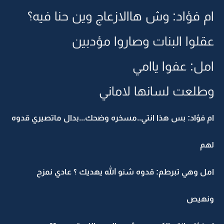
ام فؤاد: وش هاالازعاج وين حنا فيه؟
عقلوا البنات وصاروا مؤدبين
امل: عفوا ياامي
وطلعت لسانها لاماني
ام فؤاد: بس هذا انتي..مسخره وضحك...بدال ماتصيري قدوه
لهم
امل وهي تبرطم: قدوه شنو الله يهديك ؟ عادي نمزح
ونهيص