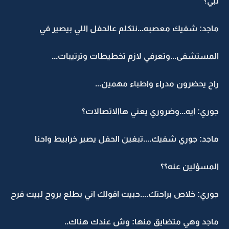
تبي؟
ماجد: شفيك معصبه...نتكلم عالحفل اللي بيصير في
المستشفى...وتعرفي لازم تخطيطات وترتيبات...
راح يحضرون مدراء واطباء مهمين...
جوري: ايه...وضروري يعني هاالاتصالات؟
ماجد: جوري شفيك....تبغين الحفل يصير خرابيط واحنا
المسؤلين عنه؟؟
جوري: خلاص براحتك....حبيت اقولك اني بطلع بروح لبيت فرح
ماجد وهي متضايق منها: وش عندك هناك..