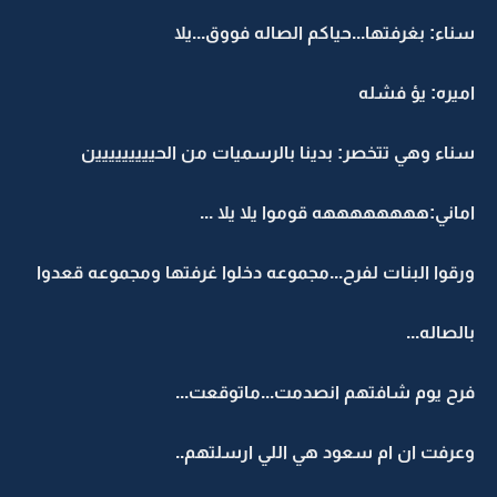
سناء: بغرفتها...حياكم الصاله فووق...يلا
اميره: يؤ فشله
سناء وهي تتخصر: بدينا بالرسميات من الحييييييييين
اماني:ههههههههه قوموا يلا يلا ...
ورقوا البنات لفرح...مجموعه دخلوا غرفتها ومجموعه قعدوا
بالصاله...
فرح يوم شافتهم انصدمت...ماتوقعت...
وعرفت ان ام سعود هي اللي ارسلتهم..