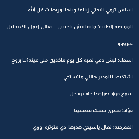
اساس ترمي نتيجتي زباله؟ وينها اوريها شغل الله
الممرضه الطيبه: ماتقلئيش ياحبيبي....تعالي اعمل لك تحليل
غيرووو
اسماء: ليش دمي لعبه كل يوم ماخذين مني عينه؟...ابروح
اشتكيها لللمدير هاللي ماتستحي...
سمع فؤاد صراخها خاف ودخل..
فؤاد: قصري حسك فضحتينا
الممرضه: تعال ياسيدي هديهاا دي متوتره اووي