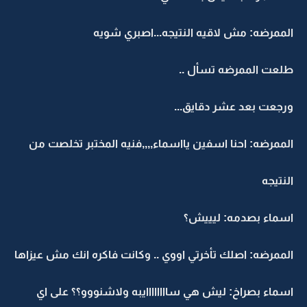
الممرضه: مش لاقيه النتيجه...اصبري شويه
طلعت الممرضه تسأل ..
ورجعت بعد عشر دقايق...
الممرضه: احنا اسفين يااسماء,,,,فنيه المختبر تخلصت من
النتيجه
اسماء بصدمه: ليييش؟
الممرضه: اصلك تأخرتي اووي .. وكانت فاكره انك مش عيزاها
اسماء بصراخ: ليش هي ساااااااايبه ولاشنووو؟؟ على اي