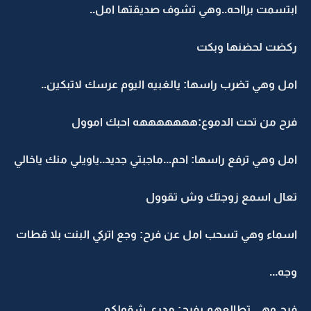
ابتسمت برااحه..وهي تشوف صديقتها امل..
ركضت لحضنها وبكت
امل وهي تضرب راسها: يالغبيه اليوم عرسك لاتبكين..
فرح من تحت الدموع:هههههههه احبك اموول
امل وهي ترفع راسها: احم...ماجبتي جديد..ياويلي منك ياخالي
تعال اسمع زوجتك وش تقوول
اسماء وهي تسحب امل عن فرح: وجع اتركي البنت بلا قطات
وجه...
فرح وهي تطالعهم بفرح: مدري شقولكم...