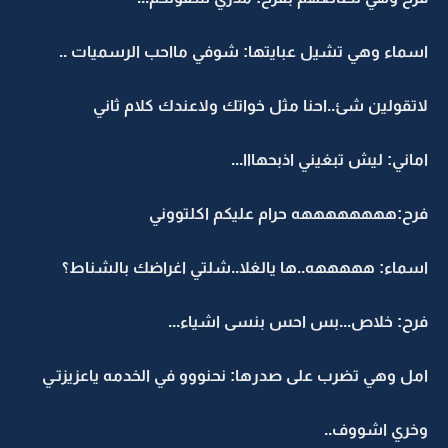
اسماء وهي تشيل عبايتها: شوفي مااحب الرسميات ..
لاتقولين شئ..احنا مثل خواتك ولاعندك كلام ثاني
اماني: ليش تبغيني اذبحهااا...
فرح:ههههههههه حرام عليكم اكلتووني
اسماء: هههههه..ها يالغلا..شلتي اغراضك بالشناط؟
فرح: خلاص...بس احس بنسى اشياء...
امل وهي تضرب على صدرها: نحنووو في الخدمه ياعزيزتـي
وخري اشووف..