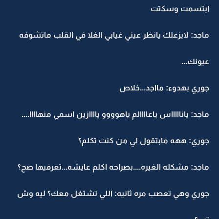
ابتسمت وسكتت
ماجد: لايزعلك يانظر عيني غيابي الغلا في القلب ماتشوفه
عيونك...
جوري بهدوء: مااجد...خلاص
ماجد: ياناااااس ياعاااالم ياهوووو ياااازين اسمي منهاااا....
جوري: ههه مابتقول لي من كنت تكلم؟
ماجد: مشكله الغيره....بصراحه اكلم عايشه...تعرفيها صح؟
جوري وهي تعصب مره ثانيه: اللي تشتغل معك؟ ليه وش