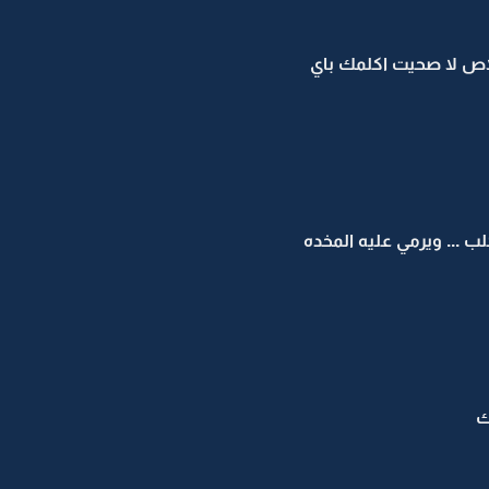
 خلاص لا صحيت اكلمك باي
كلب ... ويرمي عليه المخده
ك