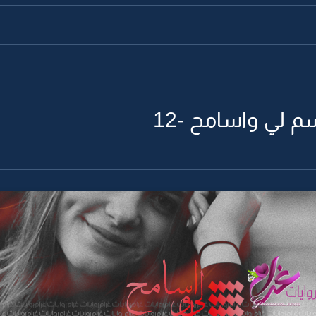
م لي واسامح -12