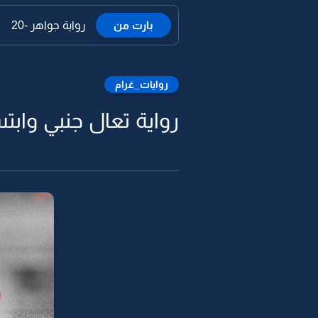
بارت من
رواية جواهر -20
روايات_غرام
رواية تعال جنبي وابتس