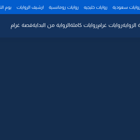
وايات سعودية
روايات خليجيه
روايات رومانسية
ارشيف الروايات
يوم ال
 الرواية
روايات غرام
روايات كاملة
الرواية من البداية
قصة غرام