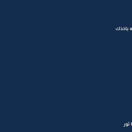
له ياخذك
 ثور