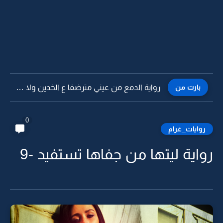
بارت من
رواية الدمع من عيني مترضفا ع الخدين ولا لقى مسعافي...
0
روايات_غرام
رواية ليتها من جفاها تستفيد -9