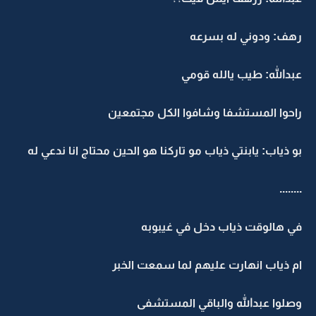
رهف: ودوني له بسرعه
عبدالله: طيب يالله قومي
راحوا المستشفا وشافوا الكل مجتمعين
بو ذياب: يابنتي ذياب مو تاركنا هو الحين محتاج انا ندعي له
........
في هالوقت ذياب دخل في غيبوبه
ام ذياب انهارت عليهم لما سمعت الخبر
وصلوا عبدالله والباقي المستشفى