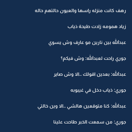
رهف كانت منزله راسها والعيون حالتهم حاله
زياد همومه زادت طيحة ذياب
عبدالله بين نارين مو عارف وش يسوي
جوري راحت لعبدالله: وش فيكم؟
عبدالله: بعدين اقولك ..الا وش صاير
جوري: ذياب دخل في غيبوبه
عبدالله: كنا متوقعين هالشي ..الا وين خالتي
جوري: من سمعت الخبر طاحت علينا