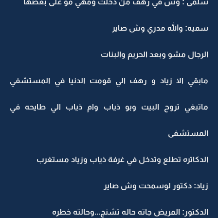
سلمى : وش في رهف من دخلت ومهي مو على بعضها
سميه: والله مدري وش صاير
الرجال مشو وبعد الحريم والبنات
مابقي الا زياد و رهف الي قومت الدنيا في المستشفي
ماتبغي تروح البيت وبو ذياب وام ذياب الي طايحه في
المستشفى
الدكاتره تطلع وتدخل في غرفة ذياب وزياد مستغرب
زياد: دكتور لوسمحت وش صاير
الدكتور: المريض جاته حاله تشنج...وحالته خطره