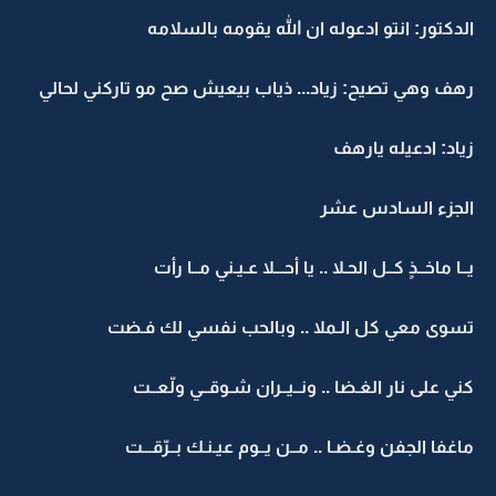
الدكتور: انتو ادعوله ان الله يقومه بالسلامه
رهف وهي تصيح: زياد... ذياب بيعيش صح مو تاركني لحالي
زياد: ادعيله يارهف
الجزء السادس عشر
يــا ماخــذٍ كــل الحـلا .. يا أحـــلا عـيـني مــا رأت
تسوى معي كل الـملا .. وبالحب نفسي لك فـضت
كني على نار الغـضا .. ونــيــران شـوقــي ولّعــت
ماغفا الجفن وغـضـا .. مــن يــوم عيـنـك بــرّقـــت