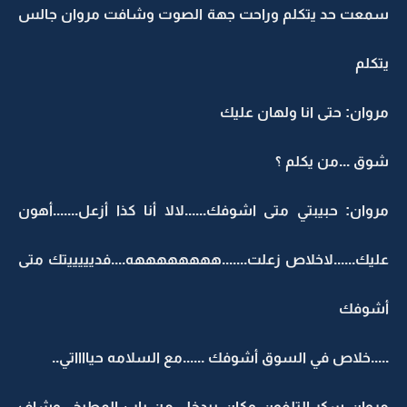
سمعت حد يتكلم وراحت جهة الصوت وشافت مروان جالس
يتكلم
مروان: حتى انا ولهان عليك
شوق ...من يكلم ؟
مروان: حبيبتي متى اشوفك......لالا أنا كذا أزعل.......أهون
عليك......لاخلاص زعلت.......ههههههههه....فديييييتك متى
أشوفك
.....خلاص في السوق أشوفك ......مع السلامه حيااااتي..
مروان سكر التلفون وكان بيدخل من باب المطبخ...وشاف