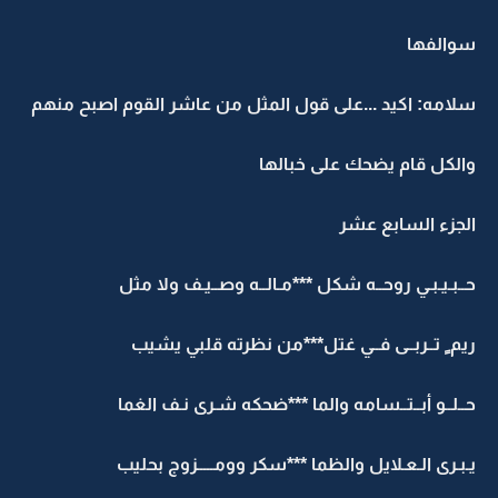
سوالفها
سلامه: اكيد ...على قول المثل من عاشر القوم اصبح منهم
والكل قام يضحك على خبالها
الجزء السابع عشر
حــبـيـبـي روحــه شكل ***مـالــه وصــيـف ولا مثل
ريم ٍ تــربــى فــي غتل***من نظرته قلبي يشيب
حــلــو أبــتــسامه والما ***ضحكه شـرى نـف الغما
يـبـرى الـعـلايل والظما ***سكر وومـــــزوج بحليب