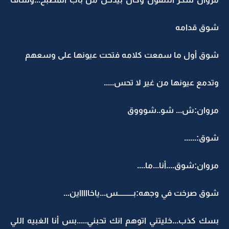
شوق قدامه
شوق أول ما سمعت كلامه فتحت عيونها على وسعهم
وتدمع عيونها من غير لا تحس.....
مروان:ش... شو..شوووق
شوق:......
مروان:شوق....أنا...ما....
شوق صرخت في وجهه:بــــــــــس...ياخاااااين...
بسك كذب...خليتني اتوهم انك تحبني.....بس أنا الغبيه اللي