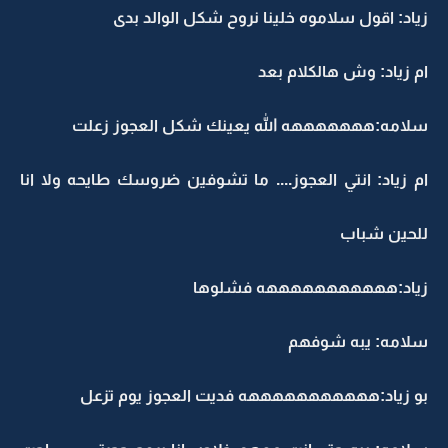
زياد: اقول سلاموه خلينا نروح شكل الوالد بدى
ام زياد: وش هالكلام بعد
سلامه:هههههههه الله يعينك شكل العجوز زعلت
ام زياد: انتي العجوز.... ما تشوفين ضروسك طايحه ولا انا
للحين شباب
زياد:هههههههههههه فشلوها
سلامه: يبه شوفهم
بو زياد:هههههههههههه فديت العجوز يوم تزعل