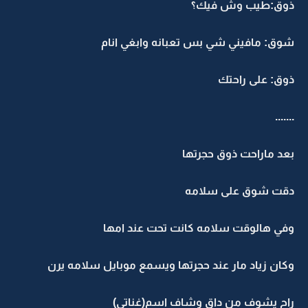
ذوق:طيب وش فيك؟
شوق: مافيني شي بس تعبانه وابغي انام
ذوق: على راحتك
.......
بعد ماراحت ذوق حجرتها
دقت شوق على سلامه
وفي هالوقت سلامه كانت تحت عند امها
وكان زياد مار عند حجرتها ويسمع موبايل سلامه يرن
راح يشوف من داق وشاف اسم(غناتي)