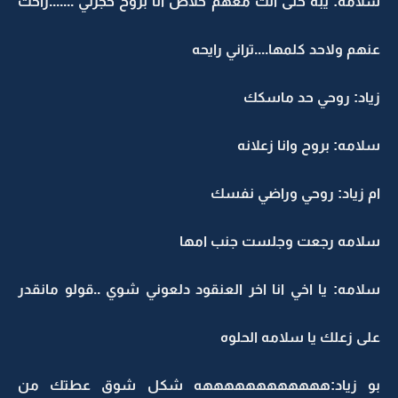
سلامه: يبه حتى انت معهم خلاص انا بروح حجرتي .......راحت
عنهم ولاحد كلمها....تراني رايحه
زياد: روحي حد ماسكك
سلامه: بروح وانا زعلانه
ام زياد: روحي وراضي نفسك
سلامه رجعت وجلست جنب امها
سلامه: يا اخي انا اخر العنقود دلعوني شوي ..قولو مانقدر
على زعلك يا سلامه الحلوه
بو زياد:ههههههههههههه شكل شوق عطتك من