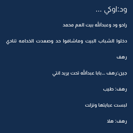
ود:اوكي ...
راحو ود وعبدالله بيت العم محمد
دخلوا الشباب البيت وماشافوا حد وصعدت الخدامه تنادي
رهف
جين:رهف ...بابا عبدالله تحت يريد انتي
رهف: طيب
لبست عبايتها ونزلت
رهف: هلا