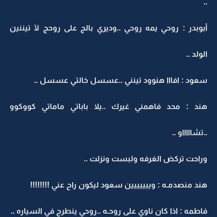
..
أبوبدر : روحي يمه روحي ..وديري بالج على روحج لآ تيننين
الولد ..
سعود : افااا هنوود تينني ..عسسل خالتي عسسل ..
هند : محد فاهمني غيرك ..يلا باباتي ماماتي كووكوو
..تشاااااو ..
وراحت تركض الغرفه ولبست ونزلت ..
هند منصدمـه : وييييييين سعود ليكون راح عني !!!!!!!!
فاطمه : اذا كان ناوي على روحـه ..روحي ينطرج في السياره ..