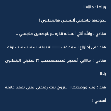
وراها : مااامااا
..جوفيها ماتخليني ألبسس هالبنطلون !
هنادي : والله أنتي أنسانه قذره ..وبتوصخين ملابسي ..
هند : في أخترااع أسمه غساااااااااله بيغسسسسسسلونه
هنادي : ماااابي أعطيج غصصصصصب ؟! عطيني البنطلون
يلااا
هند : مب موصختهاااا ..بروح بيت رفيجتي يعني بقعد عاقله
أفهمي !