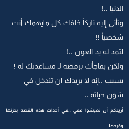
الدنيا ..!
وتأتي إليه تاركاً خلفك كل مايهمك أنت
شخصياً !!
لتمد له يد العون ..!
ولكن يفاجأك برفضه لـ مساعدتك له !
بسبب ..إنه لا يريدك ان تتدخل في
شؤن حياته ..
أريدكم أن تعيشوا معي ..فـي أحداث هذه القصه بحزنها
وفرحها ..