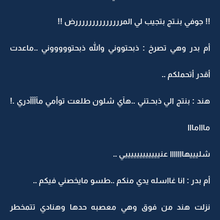
!! جوفي بنـتج بتجيب لي المررررررررررررررض !!
أم بدر وهي تصرخ : ذبحتووني والله ذبحتوووووني ..ماعدت
أقدر أتحملكم ..
هند : بنتج الي ذبحـتني ..هآي شلون طلعت توأمي مآآآآدري .!
مااامااا
شليييهااااااا عنييييييييييييي ..
أم بدر : انا غااسله يدي منكم ..طسو مايخصني فيكم ..
نزلت هند من فوق وهي معصبه حدها وهنادي تتمخطر