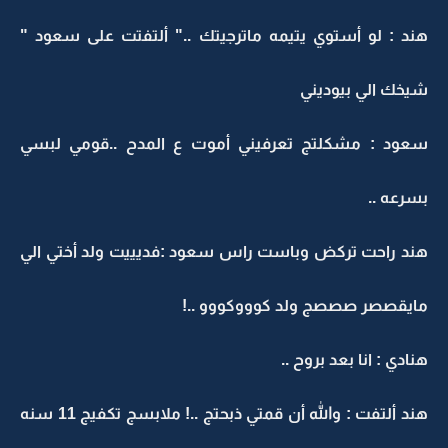
هند : لو أستوي يتيمه ماترجيتك .." ألتفتت على سعود "
شيخك الي بيوديني
سعود : مشكلتج تعرفيني أموت ع المدح ..قومي لبسي
بسرعه ..
هند راحت تركض وباست راس سعود :فديييت ولد أختي الي
مايقصصر صصصج ولد كوووكووو ..!
هنادي : انا بعد بروح ..
هند ألتفت : والله أن قمتي ذبحتج ..! ملابسج تكفيج 11 سنه