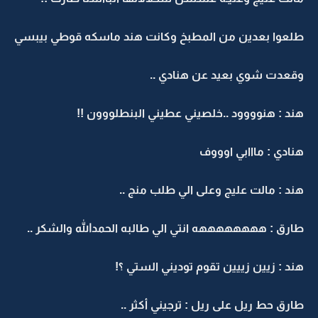
طلعوا بعدين من المطبخ وكانت هند ماسكه قوطي بيبسي
وقعدت شوي بعيد عن هنادي ..
هند : هنوووود ..خلصيني عطيني البنطلووون !!
هنادي : مااابي اوووف
هند : مالت عليج وعلى الي طلب منج ..
طارق : ههههههههه انتي الي طالبه الحمدالله والشكر ..
هند : زيين زييين تقوم توديني الستي ؟!
طارق حط ريل على ريل : ترجيني أكثر ..