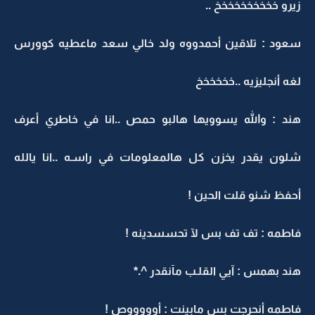
زيرو خخخخخخخخخخ ..
سعود : تلاقين أحمدووه ولد خالي سعد ماعطيه كوورس
لغه أنجليزيه ..خخخخخخ
هند : والله يسوويها هالبو حمص ..انا في خاطري أعرف
شلون يقدر يخزن كل هالمعلومات في راسـه ..انا يالله
أحفظ شنو قلت الحين !
فاطمه : تف تف بس لآ تحسسدينه !
هند بهمس : آيي القلـب مآنقدر ^.*
فاطمه أنحرجت بس مابينت : أوووووص !