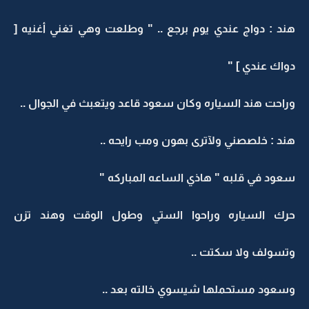
هند : دواج عندي يوم برجع .. " وطلعت وهي تغني أغنيه [
دواك عندي ] "
وراحت هند السياره وكان سعود قاعد ويتعبث في الجوال ..
هند : خلصصني ولآترى بهون ومب رايحه ..
سعود في قلبه " هاذي الساعه المباركه "
حرك السياره وراحوا الستي وطول الوقت وهند تزن
وتسولف ولا سكتت ..
وسعود مستحملها شيسوي خالته بعد ..