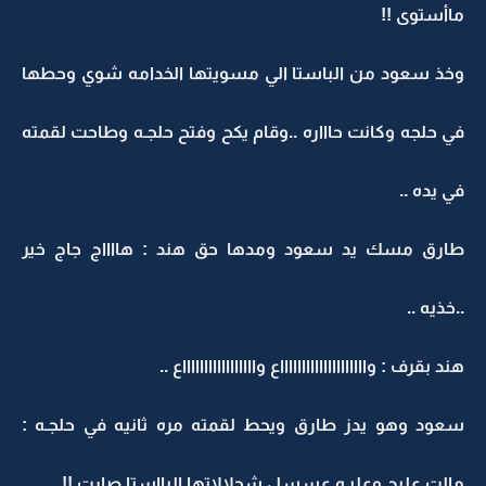
ماأستوى !!
وخذ سعود من الباستا الي مسويتها الخدامه شوي وحطها
في حلجه وكانت حاااره ..وقام يكح وفتح حلجـه وطاحت لقمته
في يده ..
طارق مسك يد سعود ومدها حق هند : هااااج جاج خير
..خذيه ..
هند بقرف : وااااااااااااااااااااع واااااااااااااااااع ..
سعود وهو يدز طارق ويحط لقمته مره ثانيه في حلجـه :
مالت عليج وعليـه عسسل شحلالاتها البااستا صارت !!