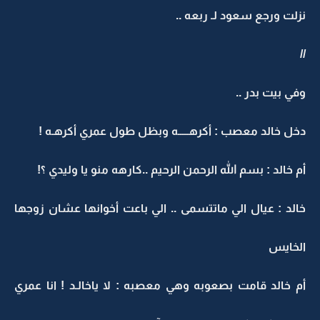
نزلت ورجع سعود لـ ربعه ..
//
وفي بيت بدر ..
دخل خالد معصب : أكرهـــــه وبظل طول عمري أكرهـه !
أم خالد : بسم الله الرحمن الرحيم ..كارهه منو يا وليدي ؟!
خالد : عيال الي ماتتسمى .. الي باعت أخوانها عشان زوجها
الخايس
أم خالد قامت بصعوبه وهي معصبه : لا ياخالـد ! انا عمري