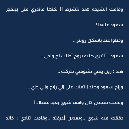
وقامت الشيخه هند تتشرط !! لكنها ماتدري متى بينفجر
سعود عليها !
وصلوا عند باسكن روبنز ..
سعود : أنثبري هنيه بروح أطلب لج وبجي ..
هند : زين يعني تشوفني تحركت ..
وراح سعود وهند ألتفتت على الي رايح والي جاي ..
ولمحت شخص كان واقف شوي بعيد عنهاا ..!
دققت فيه شوي ..وبعدين أعرفته ..وقامت تنادي : خالد