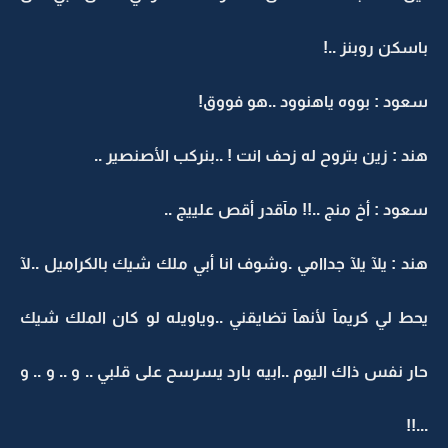
باسكن روبنز ..!
سعود : بووه ياهنوود ..هو فووق!
هند : زين بتروح له زحف انت ! ..بنركب الأصنصير ..
سعود : أخ منج ..!! مآقدر أقص علييج ..
هند : يلآ يلآ جداامي .وشوف انا أبي ملك شيك بالكراميل ..لآ
يحط لي كريمآ لأنهآ تضايقني ..وياويله لو كان الملك شيك
حار نفس ذاك اليوم ..ابيه بارد يسرسح على قلبي .. و .. و .. و
...!!