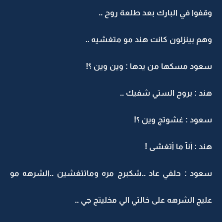
وقفوا في البارك بعد طلعة روح ..
وهم بينزلون كانت هند مو متغشيه ..
سعود مسكها من يدها : وين وين ؟!
هند : بروح الستي شفيك ..
سعود : غشوتج وين ؟!
هند : أنآ ما أتغشى !
سعود : حلفي عاد ..شكبرج مره وماتتغشين ..الشرهه مو
عليج الشرهه على خالتي الي مخليتج جي ..