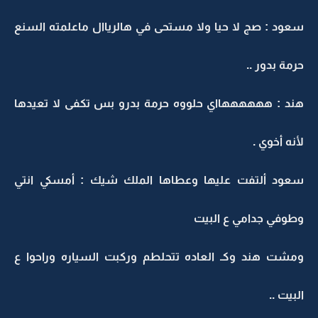
سعود : صج لا حيا ولا مستحى في هالرياال ماعلمته السنع
حرمة بدور ..
هند : ههههههااي حلووه حرمة بدرو بس تكفى لا تعيدها
لأنه أخوي .
سعود ألتفت عليها وعطاها الملك شيك : أمسكي انتي
وطوفي جدامي ع البيت
ومشت هند وكـ العاده تتحلطم وركبت السياره وراحوا ع
البيت ..