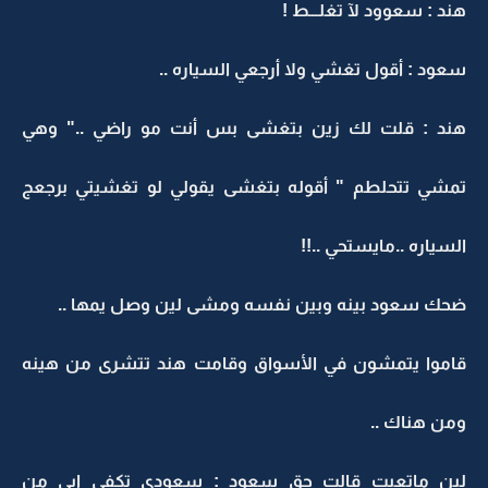
هند : سعوود لآ تغلـــط !
سعود : أقول تغشي ولا أرجعي السياره ..
هند : قلت لك زين بتغشى بس أنت مو راضي .." وهي
تمشي تتحلطم " أقوله بتغشى يقولي لو تغشيتي برجعج
السياره ..مايستحي ..!!
ضحك سعود بينه وبين نفسه ومشى لين وصل يمها ..
قاموا يتمشون في الأسواق وقامت هند تتشرى من هينه
ومن هناك ..
لين ماتعبت قالت حق سعود : سعودي تكفى ابي من