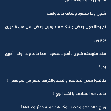
شوي وجا سعود وشاف خالد واقف !
تم يطالعون بعض وشكلهم عارفين بعض بس مب قادرين
يميزون !
هند متوهقه شوي : أمم ..سعود ..هذا خالد ولد ..ولد ..أخوي
بدر !!
طالعوا بعض ثنيناتهم والحقد والكرهه بينقز من عيونهم ..!
خالد : مع السلامه يا أخت أبوي !
وراح خالد وهو معصب وكارهه عمته كوثر وعيالها !