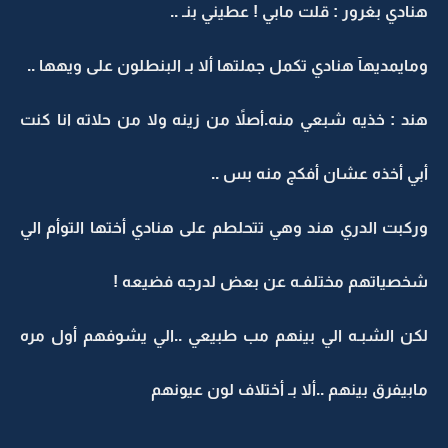
هنادي بغرور : قلت مابي ! عطيني بنـ ..
ومايمديهآ هنادي تكمل جملتها ألا بـ البنطلون على ويهها ..
هند : خذيه شبعي منه.أصلاً من زينه ولا من حلاته انا كنت
أبي أخذه عشان أفكج منه بس ..
وركبت الدري هند وهي تتحلطم على هنادي أختها التوأم الي
شخصياتهم مختلفـه عن بعض لدرجه فضيعه !
لكن الشبـه الي بينهم مب طبيعي ..الي يشوفهم أول مره
مابيفرق بينهم ..ألا بـ أختلاف لون عيونهم