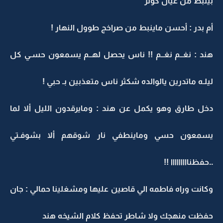
بينبط من عيال كوثر
أم بدر : أحسن ماينبط من صراخج طوول النهار !
هند : نغــم نغــم !! ناس يحصل لهــم يسمعون حسـي كل
ليلـه ماتدرين يالوالده شكثر ناس متعذبين بـ حبي !
دخل طارق وهو يكمل عن هند : ومايرقدون الليل ألا لما
يسمعون حسي وماينطفي نار شوقهم ألا بشوفـتي
..حفظنااااااااا !!
وكانت وراه فاطمه الي قاصين عليها ومشغلينا حمالي : جان
حفظت منهجك ولا شاطر تحفظ كلام الشيخه هند