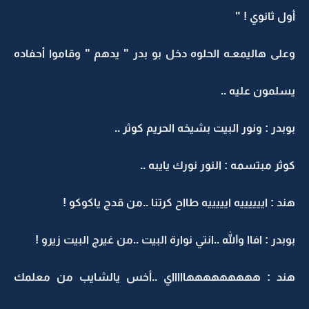
أول ثانوي ! "
وعلى هاليمعـه الحلوه دخل بو بدر " يدهم " وقاموا أحفاده
يسلمون عليه ..
بوبدر : ونور البيت بشيخه الحريم كوثر ..
كوثر مبتسمه : النور نورك يايبه ..
هند : اييييييه ايييييه طااح كرتنا ..من قدج ياكوكو !
بوبدر : افاا والله ..انتي نوارة البيت ..من غيرج البيت زيرو !
هند : هههههههههاااااي ..أخس يالشايب من معلمك