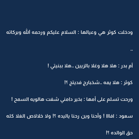
ودخلت كوثر هي وعيالها : السلام عليكم ورحمه الله وبركاته
..
أم بدر : هلا هلا وغلا بالزيين ..هلا ببنيتي !
كوثر : هلا يمه ..شخبارج فديتج ؟!
ورحت تسلم على أمها : بخير دامني شفت هالويه السمح !
سعود : افااا ! وأحنا وين رحنا ياليده ؟! ولا خلالاص الغلا كله
حق الوالده ؟!