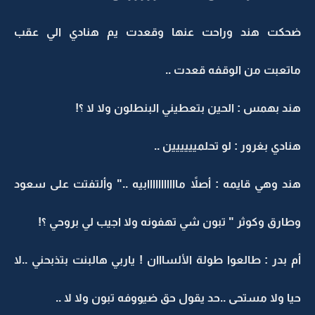
ضحكت هند وراحت عنها وقعدت يم هنادي الي عقب
ماتعبت من الوقفه قعدت ..
هند بهمس : الحين بتعطيني البنطلون ولا لا ؟!
هنادي بغرور : لو تحلميييييين ..
هند وهي قايمه : أصلاً مااااااااااابيه .." وألتفتت على سعود
وطارق وكوثر " تبون شي تهفونه ولا اجيب لي بروحي ؟!
أم بدر : طالعوا طولة الألسااان ! ياربي هالبنت بتذبحني ..لا
حيا ولا مستحى ..حد يقول حق ضيووفه تبون ولا لا ..