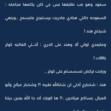
سعود وهو مب طايقها بس جي كان يكلمها مجامله :
السموحه خالتي هنادي مادريت برستيجج مايسمح ..وينهي
شيختج هند !
ومايمدي ثواني ألا وهند على الدري : أخـــتي الغاليه كوثر
يااااات !
وراحت تركض تسسسلم على كوثر ..
هند : شخبارج أختي ان شاءالله طيبه ؟! وشخبار عيالج وأبو
العيال عساكم مرتاحين .؟! ها الويك آند جا الله يعين بيتنا