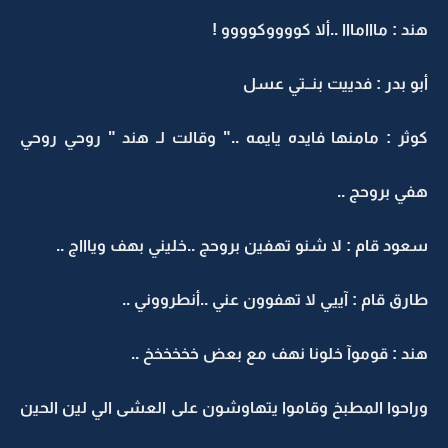
هند : مااامااا ..ألا كووووكوووو !
أبو بدر : فدييت بنــتي عسل
كوثر : مامنها فايده يايمه .." وقالت لـ هند " روحي روحي
هفي بروحج ..
سعود قام : لا شنو تهفين بروحج ..خليني بهف وياااج ..
طارق قام : آييي لا تهفوون عني ..أنطرووني ..
هند : قوموآ خلونا نهف مع بعض خخخخخخ ..
وراحوا المطبخ وقاموا يتهاوشون على العشى الي لين الحين