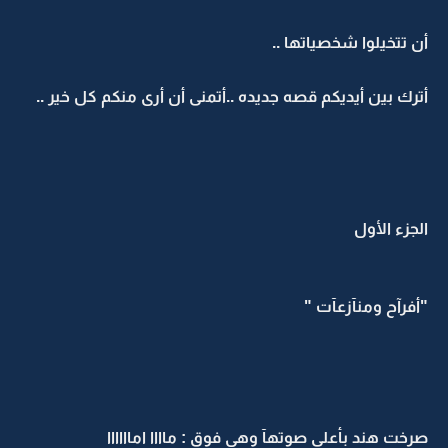
أن تتخيلوا شخصياتها ..
أترك بين أيديكم قصه جديده ..أتمنى أن أرى منكم كل خير ..
الجزء الأول
"أفرآح ومنآزعآت "
صرخت هند بأعلى صوتهآ وهي فوق : ماااا اماااااا