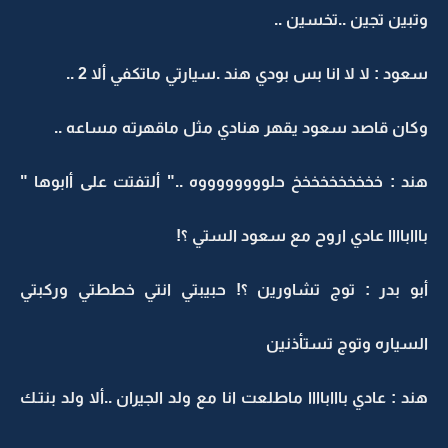
وتبين تجين ..تخسين ..
سعود : لا لا انا بس بودي هند .سيارتي ماتكفي ألا 2 ..
وكان قاصد سعود يقهر هنادي مثل ماقهرته مساعه ..
هند : خخخخخخخخخخ حلووووووووه .." ألتفتت على أابوها "
باااباااا عادي اروح مع سعود الستي ؟!
أبو بدر : توج تشاورين ؟! حبيبتي انتي خططتي وركبتي
السياره وتوج تستأذنين
هند : عادي باااباااا ماطلعت انا مع ولد الجيران ..ألا ولد بنتـك