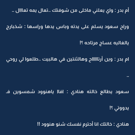
أم بدر : واي يعلني ماخلى من شوفتك ..تعال يمه تعااال ..
وراح سعود يسلم على يدته وباس يدها وراسها : شخبارج
يالغاليه عساج مرتاحه ؟!
ام بدر : وين أرتاااااح وهالثنتين في هالبيت ..طلعوا لي روحي
..
سعود يطالع خالته هنادي : افاا ياهنوود شمسوين فـ
يدووتي ؟!
هنادي : خالتك انا أحترم نفسك شنو هنوود !!