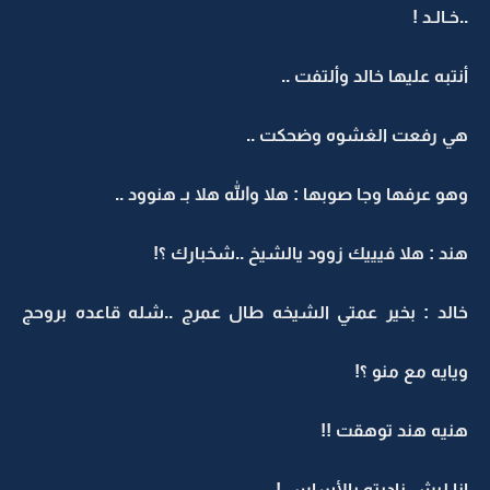
..خـالـد !
أنتبه عليها خالد وألتفت ..
هي رفعت الغشوه وضحكت ..
وهو عرفها وجا صوبها : هلا والله هلا بـ هنوود ..
هند : هلا فيييك زوود يالشيخ ..شخبارك ؟!
خالد : بخير عمتي الشيخه طال عمرج ..شله قاعده بروحج
ويايه مع منو ؟!
هنيه هند توهقت !!
انا ليش ناديته بالأساس !