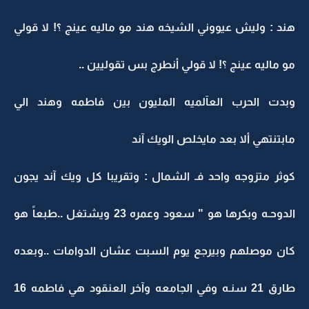
هند : وليش عيووني الشيخه هند مو ماليه عينج ؟! لا قولي
مو ماليه عينج ؟! لا قولي أنطرج بس تقوليين ..
وبدت الحرب العآلميه المليون بين فاطمه وهند الي
مابتنتهي ألا بعد مايخلص الويك آند
كوثر متزوجه واحد فـ الشمال : وتقريبا كل ويك آند يجون
الدوحـه وبكرها هو " سعود وعمره 23 ويشتغل ..طبعاً هو
كان موصلهم وبيرجع يوم السبت عشان الدوامات ..وبعده
طارق 21 سنـه وفي الجامعه وآخر العنقود هي فاطمه 16