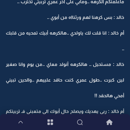
ماعلمتكم الكرهه ..ومابي على آخر عمري تربيتي تخترب ..
خالد : بس كرهنا لهم ورثنااه من أبوي ..
أم خالد : انا قلت لك ياولدي ..هالكرهه أبيك تمحيه من قلبك
..
خالد : مستحيل .. هالكرهه أنولد معاي ..من يوم وانا صغير
لين كبرت ..طول عمري كنت حاقد علييهم ..والحين تبيني
أمحي هالحقد !!
أم خالد : ربي يهديك ويصلح حال أبوك الي متعبني فـ تربيتكم
.. انا أربيكم على شي وانتوا تطلعون شي ثاني .. لآ أله ألا الله