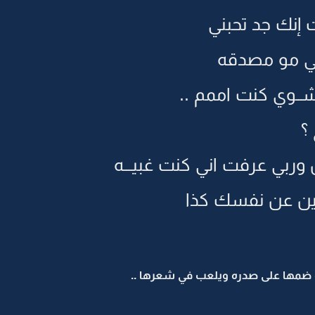
 إنك جد تحبني
تي مو مصدقه
شــوي كنت اممم ..
؟
ربي عرفت اني كنت غبيـــه
ين عن نفسك كذا
 ضمها على صدره ويلعب في شعرها ..