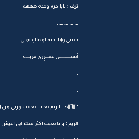
ترف : بابا مره وحده هههه
.,.,.,.,.,.,.,.,.
حبيبي وانا احبه لو قالو تمنى
أتمنــــــــــــى عمـــرٍري قربــــه
.
.
: آآآآآآهـ يا ريم تعبت تعببت وربي من ا
الريم : وانا تعبت اكثر منك ابي اعي