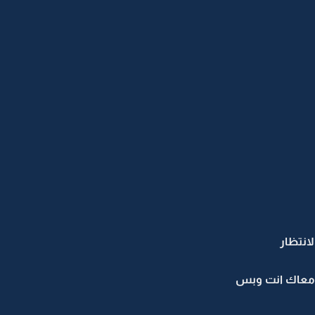
لانتظار
ش معاك انت وبس