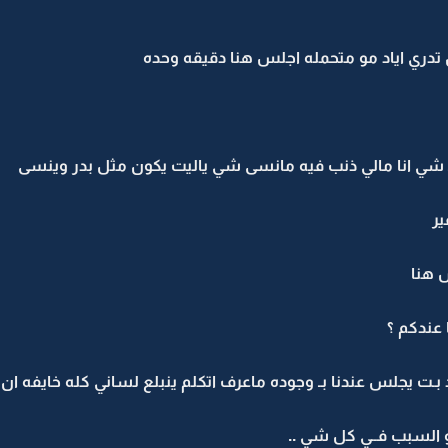
دري اياد مو متحمله اجلس هنا دقيقه وحده
 شي انا مالي ذنب فيه مانسى شي ياليت يكون مثل بدر وينسى
ير
ش هنا
 عندكم ؟
يد بـت يجلس عندنا بـ وجوده ماعرف اتكلم ينبلع لساني كله خايفه 
 السبب فــي كل شي ..