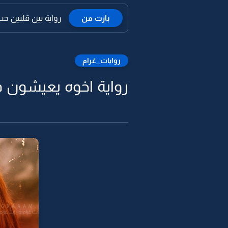
بارت من
رواية بين قلبين حب 
روايات_غرام
رواية اخوه يعيشون في