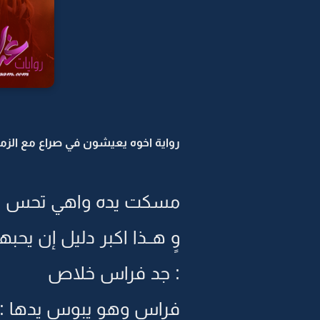
رواية اخوه يعيشون في صراع مع الزمن 
مسكت يده واهي تحس انه
وٍ هــذا اكبر دليل إن يحبه
: جد فراس خلاص
فراس وهو يبوس يدها : لي