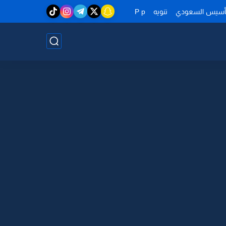
تأسيس السعودي
تنويه
P p