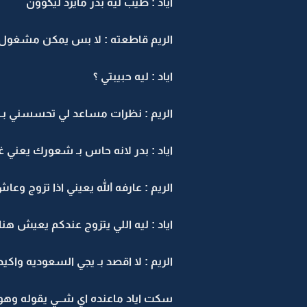
اياد : طيب ليه بدر مايرد ليكوون
الريم قاطعته : لا بس يمكن مشغول ت
اياد : ليه حبيبتي ؟
الريم : نظرات مساعد لي تحسسني بـ
اياد : بدر لانه حاس بـ شعورك يعني غ
الريم : عارفه الله يعيني اذا تزوج وعا
اياد : ليه اللي يتزوج عندكم يعيش هنا
الريم : لا اقصد بـ يجي السعوديه واك
سكت اياد ماعنده اي شــي يقوله وهو