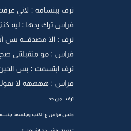
ترف ببتسامه : لاني عرفت
فراس ترك يدها : ليه كن
ترف : الا مصدقـــه بس أ
فراس : مو متقبلتني صح 
ترف ابتسمت : بس الحين و
فراس : ههههه لا تقول
ترف : من جد
جلس فراس ع الكنب وجلسها جنبــــه
: تدرين وش راح اشتغل ؟