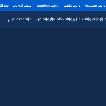
وايات سعودية
روايات خليجيه
روايات رومانسية
ارشيف الروايات
يوم ال
 الرواية
روايات غرام
روايات كاملة
الرواية من البداية
قصة غرام