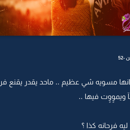
-52
ا مسويه شي عظيم .. ماحد يقدر يقنع فرا
آ ويموٍوٍت فيها ..
ه فرحانه كذا ؟