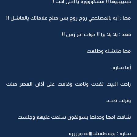
جبتيييييها !! مشكوووره يا احلى اخت !
مها : ايه يالمصلحجي روح روح بس صلح علاماتك يالفاشل !!
فهد : يلا يلا برا !! خوات اخر زمن !!
مها طنشته وطلعت
أما ساره،
راحت البيت تغدت ونامت وقامت على أذان العصر صلت
ونزلت تحت..
شافت امها وجدتها يسولفون سلمت عليهم وجلست
ساره : يمه طفشاااانه مرررره