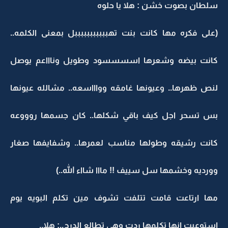
سلطان بصوت خشن : هلا يا حلوه
(على فكره مها كانت بنت تهبببببببببببل بمعنى الكلمه..
كانت بيضه وشعرها اسسسسود وطويل وناااعم يوصل
لنص ظهرها.. وعيونها غامقه وواااسعه.. مشالله عيونها
بس تسحر اجل كيف باقي شكلها.. كان جسمها روووعه
كانت رشيقه وطولها مناسب لعمرها.. وشفايفها صغار
وورديه وخشمها سل سييف !! مااا شااء الله..)
مها ارتاعت قامت تتلفت تشوف مين تكلم البويه يوم
استوعبت انها تكلمها ردت وهي تطالع الدرج..: هلا..