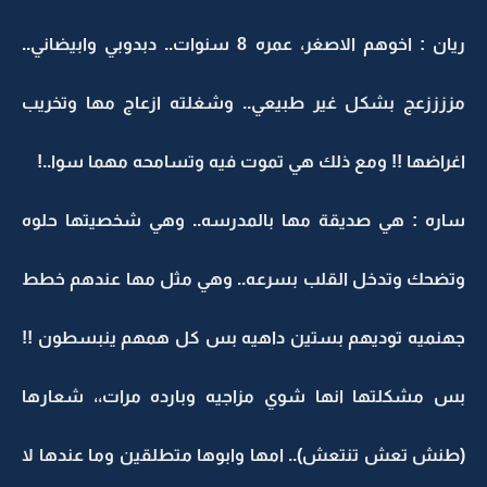
ريان : اخوهم الاصغر، عمره 8 سنوات.. دبدوبي وابيضاني..
مززززعج بشكل غير طبيعي.. وشغلته ازعاج مها وتخريب
اغراضها !! ومع ذلك هي تموت فيه وتسامحه مهما سوا..!
ساره : هي صديقة مها بالمدرسه.. وهي شخصيتها حلوه
وتضحك وتدخل القلب بسرعه.. وهي مثل مها عندهم خطط
جهنميه توديهم بستين داهيه بس كل همهم ينبسطون !!
بس مشكلتها انها شوي مزاجيه وبارده مرات،، شعارها
(طنش تعش تنتعش).. امها وابوها متطلقين وما عندها لا