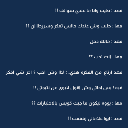
فهد : طيب وانا ما عندي سوالف !!
مها : طيب وش عندك جالس تفكر وسررحاااان ؟؟
فهد : مالك دخل
مها : انت تحب ؟؟
فهد ارتاع من الفكره هذي..: لااا وش احب ؟ اخر شي افكر
فيه ! بس احاتي وش اقول لابوي عن نتيجتي !!
مها : يووه ليكون ما جبت كويس بالاختبارات ؟؟
فهد : ايوا علاماتي زفففت !!