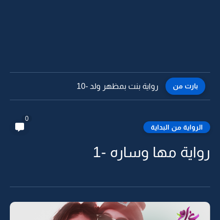
بارت من
رواية بنت بمظهر ولد -9
0
الرواية من البداية
رواية مها وساره -1