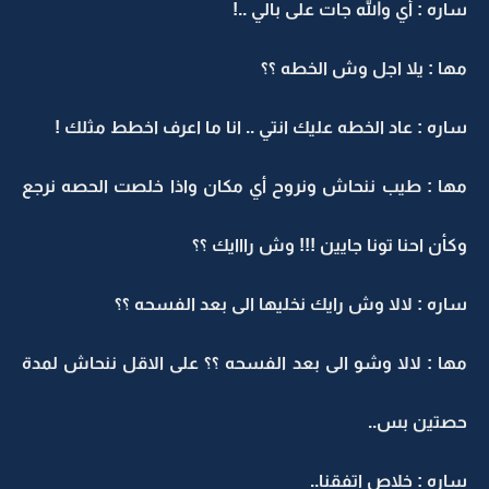
ساره : أي والله جات على بالي ..!
مها : يلا اجل وش الخطه ؟؟
ساره : عاد الخطه عليك انتي .. انا ما اعرف اخطط مثلك !
مها : طيب ننحاش ونروح أي مكان واذا خلصت الحصه نرجع
وكأن احنا تونا جايين !!! وش رااايك ؟؟
ساره : لالا وش رايك نخليها الى بعد الفسحه ؟؟
مها : لالا وشو الى بعد الفسحه ؟؟ على الاقل ننحاش لمدة
حصتين بس..
ساره : خلاص اتفقنا..