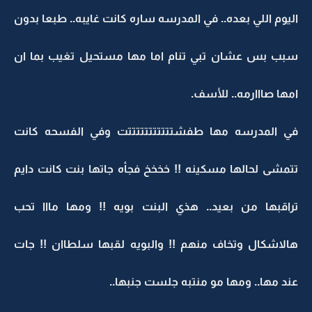
اليوم اللي بعده.. في المدرسه ساره كانت غايبه.. طبعا بدون
سبب بس عشان تبي تنام اما مها مستحيل تغيب بما ان
امها صااارمه.. للأسف.
في المدرسه مها طفشتتتتتتتتتتتت وفي الفسحه كانت
تتمشى لحالها مسكينه !! خخخخ فجأه جاتها بنت كانت دايم
تراقبها من بعيد.. هذي البنت بويه !! ومها مااا تحب
هالاشكال وتخاف منهم !! والبويه لقبها سلطاان !! جات
عند مها.. ومها مو منتبه جلست جنبها..