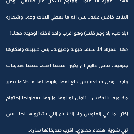
فهد : عمره 16 عامًا.. مملوح بشكل غير طبيعي.. وكل
البنات خاقين عليه.. بس انه ما يعطي البنات وجه.. وشعاره
(بلا حب، بلا وجع قلب) وهو اقرب واحد لأخته الوحيده مها..!
مها : عمرها 14 سنه.. حبوبه وطيوبه.. بس خببببله وافكارها
جنونيه.. تتمنى داايم ان يكون عندها اخت.. عندها صديقات
واجد.. وهي مدلعه بس دلع امها وابوها لها ما خلاها تصير
مغروره، بالعكس ! تتمنى لو امها وابوها يعطونها اهتمام
اكثر.. ما تبي الفلوس ولا الاشياء اللي يشترونها لها.. بس
تبي شوية اهتمام معنوي.. اقرب صديقاتها ساره..