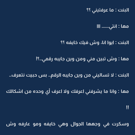
البنت : ما عرفتيني ؟؟
مها : انتي...... ااا
البنت : ايوا انا، وش فيك خايفه ؟؟
مها : وش تبين مني ومن وين جايبه رقمي..؟!
البنت : لا تساليني من وين جايبه الرقم.. بس حبيت نتعرف..
مها : وانا ما يشرفني اعرفك ولا اعرف أي وحده من اشكالك
!!
وسكرت في وجهها الجوال وهي خايفه ومو عارفه وش