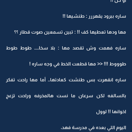
او حل !!
ساره ببرود يقهررر : طنشيها !!
مها ودها تعطيها كف !! : تبين تسمعين صوت قطار ؟؟
ساره فهمت وش تقصد مها : بلا سخا.... طوط طوط
طوووط !!! << مها قطعت الخط في وجه ساره !
ساره انقهرت بس طنشت كعادتها.. أما مها راحت تفكر
بالسالفه لكن سرعان ما نست هالمخرفه وراحت تزعج
اخوانها !! لوول
اليوم اللي بعده في مدرسة فهد،