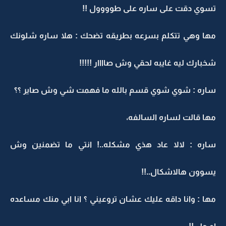
تسوي دقت على ساره على طوووول !!
مها وهي تتكلم بسرعه بطريقه تضحك : هلا ساره شلونك
شخبارك ليه غايبه لحقي وش صاااار !!!!!
ساره : شوي شوي قسم بالله ما فهمت شي وش صاير ؟؟
مها قالت لساره السالفه،
ساره : لالا عاد هذي مشكله..! انتي ما تضمنين وش
يسوون هالاشكال..!!
مها : وانا داقه عليك عشان تروعيني ؟ انا ابي منك مساعده