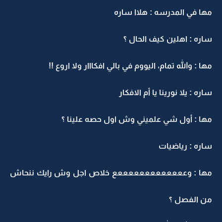
مها في المدرسه : هلاا ساره
ساره : اهلين كيف الحال ؟
مها : والله تمام، اليووم في بالي افكااار ولا اروع !!
ساره : يلا نورينا يا أم الافكار
مها : أول شي علميني وش اول حصه علينا ؟
ساره : رياضيات
مها : وعععععععععععععع خلاص اجل وش رايك ننحاش
من الفصل ؟