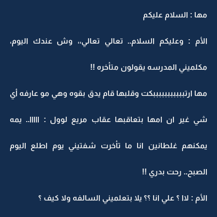
مها : السلام عليكم
الأم : وعليكم السلام.. تعالي تعالي،، وش عندك اليوم،
مكلميني المدرسه يقولون متأخره !!
مها ارتبببببببببببكت وقلبها قام يدق بقوه وهي مو عارفه أي
شي غير ان امها بتعاقبها عقاب مريع لوول : ااااا.. يمه
يمكنهم غلطانين انا ما تأخرت شفتيني يوم اطلع اليوم
الصبح.. رحت بدري !!
الأم : لاا ؟ علي انا ؟؟ يلا بتعلميني السالفه ولا كيف ؟