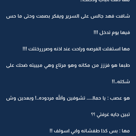
شافت فهد جالس على السرير ويفكر بصمت وحتى ما حس
فيها يوم تدخل !!!
مها استغلت الفرصه وراحت عند اذنه وصرررختتت !!!
طبعا هو فززز من مكانه وهو مرتاع وهي ميييته ضحك على
شكله..!!
هو عصب : يا حماا..... تشوفين والله مردوده..! وبعدين وش
تبين جايه غرفتي ؟؟
مها : بس كذا طفشانه وابي اسولف !!