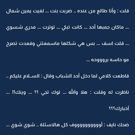
قلت : وأنا طالع من عنده .. ضربت بنت ... لفيت يمين شمال
... ماكان جمبها أحد ... كانت تبكي ... توترت ... مدري شسوي
... قلت اسف ... بس هي شكلها ماسمعتني وقعدت تصرخ
مو حاسه بروووحه ...
قاطعت كلامي لما دخل أحد الشباب وقال : الســلام عليكم ..
ناظرت له وقلت : هلا والله ... توك تجي ؟؟ ... وينك!! ...
أخبارك؟؟؟
ضحك نايف : أووووووووووف كل هالاسئلة .. شوي شوي ...