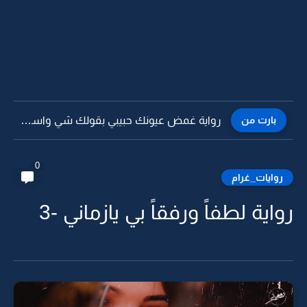
بارت من
رواية غمض عيونك حبيبي بقولك شي واسمعني بقلب -16
0
روايات_غرام
رواية لطفاً ورفقاً بي يازماني -3