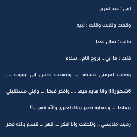
امي : عبدالعزيز
وقفت ولفيت وقلت : لبيه
قالت : تعال تغدا
قلت : ما ابي .. بروح انام .. سلام
وصلت لغرفتي فتحتها ... وتنهدت حاس اني بموت ....
6شهور!!!! وانا هايم فيها .... وافكر فيها .... وابني مستقبلي
معاها .... وبنهاية تصير ملك لغيري والله قهر ...!!
رميت ملابسي ,, وتلحفت وانا افكر .... قهر ... قسم بالله قهر