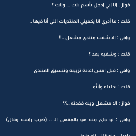
فواز : انا ابي ادخل بأسم بنت ... وانت ؟
قلت : ما أدري انا يكفيني المنتديات اللي أنا فيها ..
وافي : الا شفت منتدى مشعل ..!!
قلت : وشفيه بعد ؟
وافي : قبل امس اعادة تزيينه وتنسيق المنتدى
قلت : يحليله والله
فواز : الا مشعل وينه فقدته ..؟؟
وافي : تو جاي منه هو بالمقهى الـ .. (ضرب راسه وقال)
ياويلي منه قالي ناد عزوز