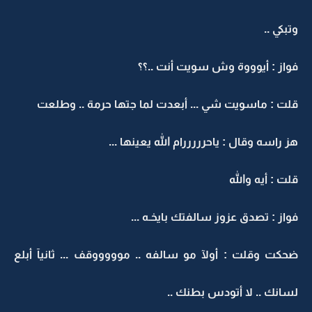
وتبكي ..
فواز : أيوووة وش سويت أنت ..؟؟
قلت : ماسويت شي ... أبعدت لما جتها حرمة .. وطلعت
هز راسه وقال : ياحرررررام الله يعينها ...
قلت : أيه والله
فواز : تصدق عزوز سالفتك بايخـه ...
ضحكت وقلت : أولآ مو سالفه .. موووووقف ... ثانيآ أبلع
لسانك .. لا أتودس بطنك ..