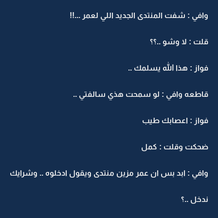
وافي : شفت المنتدى الجديد اللي لعمر ...!!
قلت : لا وشو ..؟؟
فواز : هذا الله يسلمك ..
قاطعه وافي : لو سمحت هذي سالفتي ..
فواز : اعصابك طيب
ضحكت وقلت : كمل
وافي : ابد بس ان عمر مزين منتدى ويقول ادخلوه .. وشرايك
ندخل ..؟