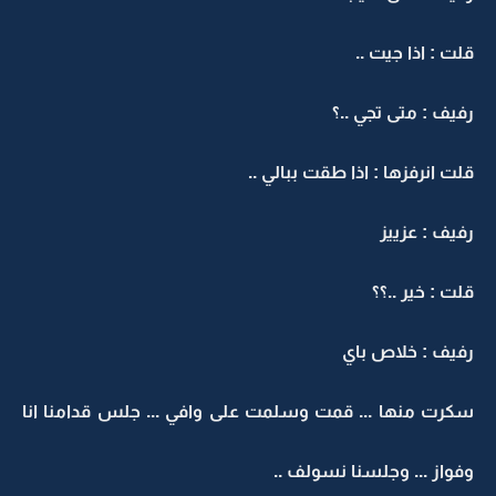
قلت : اذا جيت ..
رفيف : متى تجي ..؟
قلت انرفزها : اذا طقت ببالي ..
رفيف : عزييز
قلت : خير ..؟؟
رفيف : خلاص باي
سكرت منها ... قمت وسلمت على وافي ... جلس قدامنا انا
وفواز ... وجلسنا نسولف ..