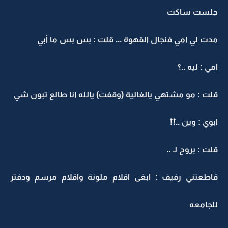
جلست ساكت
مدت لي امي فنجال القهوة ... قلت : بس بس ما أبي
امي : ليه ..؟
قلت : مو مشتهي يالغالية (وقفت) يالله انا طالع تبون شي
ابوي : وين ..!َ!َ
قلت : بروح لـ ..
قاطعتني رفيف : ابغى اقلام ملونة واقلام مرسم ودفتر
للجامعه