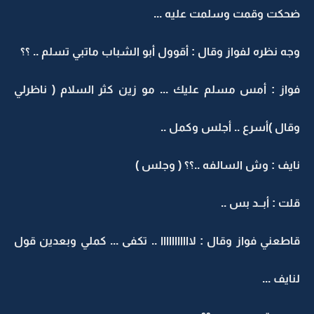
ضحكت وقمت وسلمت عليه ...
وجه نظره لفواز وقال : أقوول أبو الشباب ماتبي تسلم .. ؟؟
فواز : أمس مسلم عليك ... مو زين كثر السلام ( ناظرلي
وقال )أسرع .. أجلس وكمل ..
نايف : وش السالفه ..؟؟ ( وجلس )
قلت : أبــد بس ..
قاطعني فواز وقال : لااااااااااا .. تكفى ... كملي وبعدين قول
لنايف ...