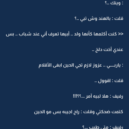
: وينك ..؟
قلت : بالهند وش تبي ..؟
<< كنت أكلمها كأنها ولد .. أبيها تعرف أني عند شباب .. بس
عندي أخت دلخ ..
: ياربـــــي .. عزوز لازم تجي الحين ابغى الأقلام
قلت : اقوول ..
رفيف : هلا لبيه آمر ...؟؟!!!
كتمت ضحكتي وقلت : راح اجيبه بس مو الحين
رفيف : متى طيب ...؟