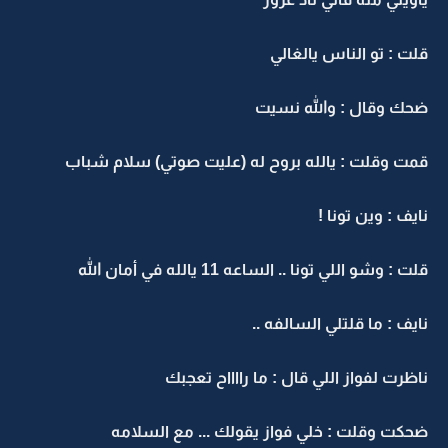
قلت : تو الناس يالغالي
ضحك وقال : والله نسيت
قمت وقلت : يالله بروح له (عليت صوتي) سلام شباب
نايف : وين تونا !
قلت : وشو اللي تونا .. الساعه 11 يالله في أمان الله
نايف : ما قلتلي السالفه ..
ناظرت لفواز اللي قال : ما رااااح تعجبك
ضحكت وقلت : خلي فواز يقولك ... مع السلامه