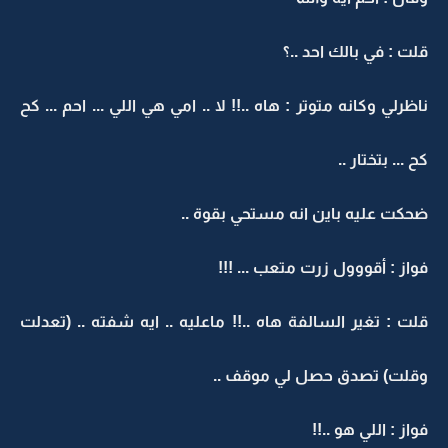
قلت : في بالك احد ..؟
ناظرلي وكانه متوتر : هاه ..!! لا .. امي هي اللي ... احم ... كح
كح ... بتختار ..
ضحكت عليه باين انه مستحي بقوة ..
فواز : أقووول زرت متعب ... !!!
قلت : تغير السالفة هاه ..!! ماعليه .. ايه شفته .. (تعدلت
وقلت) تصدق حصل لي موقف ..
فواز : اللي هو ..!!