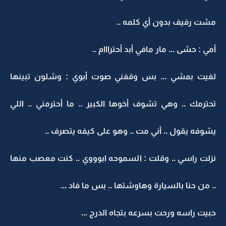
مشت رفيف بدون أي كلمه ..
أمي : حشى ... مار مافي أبد أحترااام ..
لفيت بمشي ... بس وقفني صوت أبوي : وشلون تبينها
تحترمك .. وهي تشوف أخوها الكبير .. ما أحترمني .. اللي
يشوفه يقول .. أني مت .. وهو على كيفه يتصرف ..
نزلت راسي .. وقلت : السموحه ابوووي .. كنت معصب منها
.. من حنا بالسيارة وهاوشتها .. بس ما فاد ...
حبيت راسه ورحت بسرعه بتجاه الدرج ...