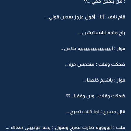
: من يتحدى معي ..؟؟
قام نايف : أنا .. أقول عزوز بعدين قولي ..
راح متجه لبلاستيشن ...
فواز : أييييييييييييييييييه خلاص ..
ضحكت وقلت : متحمس مرة ..
فواز : ياشيخ خلصنا ..
ضحكت وقلت : وين وقفنا ..؟؟
قال مسرع : لما كانت تصرخ ...
قلت : أيووووة صارت تصرخ وتقول : يمـه خوذييني معاك ...