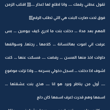
تقول عطني رقمك .... وانا اطلع لها اعذار ....[[[ اقتلب الزمن
فوق تحت صارت البنت هي اللي تطلب الرقم]]]
المهم بعد مدة ... دخلت بنت ما ادري كيف بيومين ... بس
عرفت اني اموت بهالنسانة ... كلامها , رجتها, وسوالفها
حاولت اخذ منها المسن ... رفضت .... فسكت عنها ... كنت
اشوف اذا دخلت ... اسجل دخولي بسرعه ... واذا نزلت موضوع
.... أول من يناظر ويرد هو انا .... هذي بنت عشقتها ...
اسمها وهم قدرت اعرف اسمها كان دلع