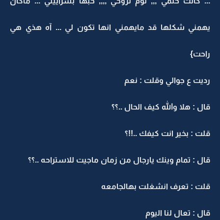
... كانت حلمي ,,, توم لروحي ,,,, حبها بشراييني ... ماكان
يهمني شكلها قد مايهمني انها تكون لي ... آه هذي هي
راحت}
رديت ع جوالي وقلت : نعم
قال : هلا والله كيف الحال ..؟؟
قلت : بخير انت كيفك ..!!؟
قال : تمام وينك يارجال من زمان ماجيت للاستراحه ..؟؟
قلت : تعرف انشغلت بهالجامعه
قال : تعال لنا اليوم