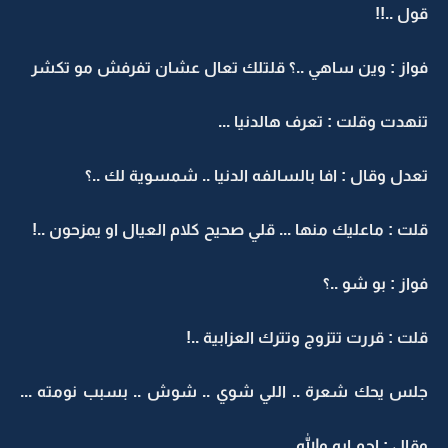
قول ..!!
فواز : وين ساهي ..؟ قلتلك تعال عشان تفرفش مو تكشر
تنهدت وقلت : تعرف هالدنيا ...
تعدل وقال : افا بالسالفه الدنيا .. شمسوية لك ..؟
قلت : ماعليك منها ... قلي صحيح كلام العيال او يمزحون ..!
فواز : بو شو ..؟
قلت : قررت تتزوج وتترك العزابية ..!
جلس يحك شعرة .. اللي شوي .. شوش .. بسبب نومته ...
وقال : احم ايه والله