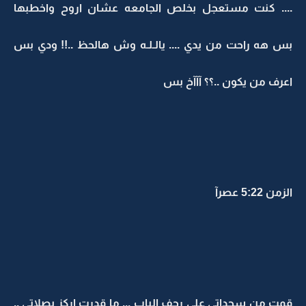
.... كنت مستعجل بخلص الجامعه عشان اروح واخطبها
بس هه راحت من يدي .... يالـلـه وش هالحظ ..!! ودي بس
اعرف من يكون ..؟؟ آآآخ بس
الزمن 5:22 عصرآ
قمت من سجداتي على رجف الباب ... ما قدرت اركز بصلاتي ..