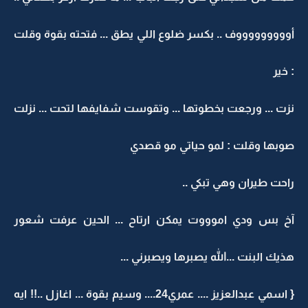
أوووووووووف .. بكسر ضلوع اللي يطق ... فتحته بقوة وقلت
: خير
نزت ... ورجعت بخطوتها ... وتقوست شفايفها لتحت ... نزلت
صوبها وقلت : لمو حياتي مو قصدي
راحت طيران وهي تبكي ..
آخ بس ودي اموووت يمكن ارتاح ... الحين عرفت شعور
هذيك البنت ...الله يصبرها ويصبرني ...
{ اسمي عبدالعزيز .... عمري24.... وسيم بقوة ... اغازل ..!! ايه