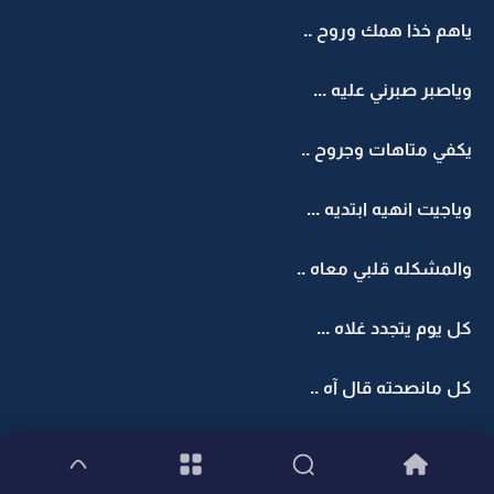
ياهم خذا همك وروح ..
وياصبر صبرني عليه ...
يكفي متاهات وجروح ..
وياجيت انهيه ابتديه ...
والمشكله قلبي معاه ..
كل يوم يتجدد غلاه ...
كل مانصحته قال آه ..
وش حيلته غير السكوت ...