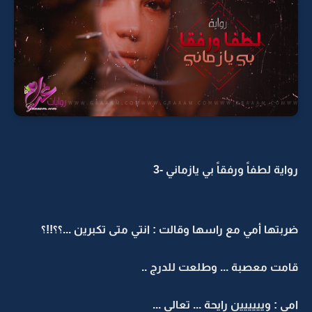
رواية لطفاً ورفقاً بي يازماني -3
ضربتها أمي مع راسها وقالت : انتي متى تكبرين ...؟؟!!؟
قامت معصبة ... وطلعت للدرج ..
امي : ويييييين رايحة ... تعالي ...