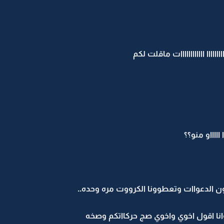
اااااااااااا اااااااااااات ماقلت لكم
اااا اااااو منو؟؟
ون الدعواات وتعطوونا الكرووت مره وحده..
انا اقول اخوي واخوي صج حركااتكم وصخه