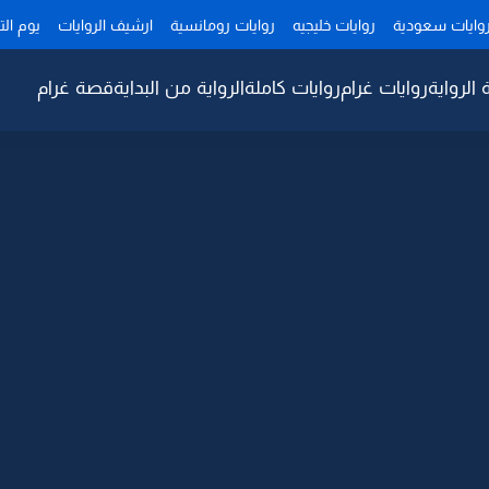
وايات سعودية
روايات خليجيه
روايات رومانسية
ارشيف الروايات
يوم ال
 الرواية
روايات غرام
روايات كاملة
الرواية من البداية
قصة غرام