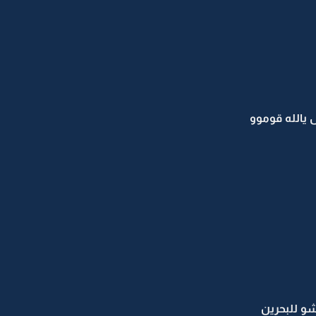
 يالله قوموو
و للبحرين