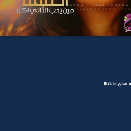
هذي حالتنااا