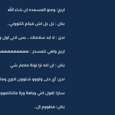
اريج: ومنو المسعده ان شاء الله
بنان : بل بل اش فيكم كلتووني..
ندى : لا ابد سلامتك .. بس لاني اول 
اريج واهي تتمسخر : ههههههههههه
بنان : ان لله ترا توناا ماصار شي
ندى: أي حتى ولووو شلوون اخوي ومادر
سارا: اقول انتي وياهاا وراا ماتنكتموون
بنان: فطووم ال..