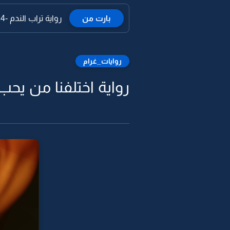
بارت من
رواية تراب الندم -14
روايات_غرام
رواية اختلفنا من يحب ا