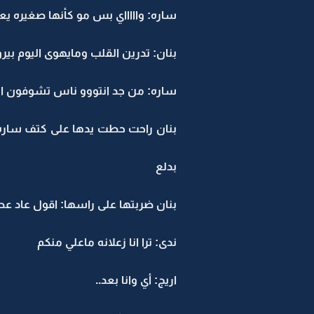
ساره: واااااي بس مو كأنها صغيره ي
بنان: تدرين القلب ومايهوى اليوم بي
ساره: من جد انتووو ناس تشوفون الق
بنان راحت حطت يدها على كتف ساره:
بدلع
بنان ضربتها على راسها: اقول عاد عطي
ندى: ترا انا زعلانه ماعلي منكم
اريج: أي وانا بعد..