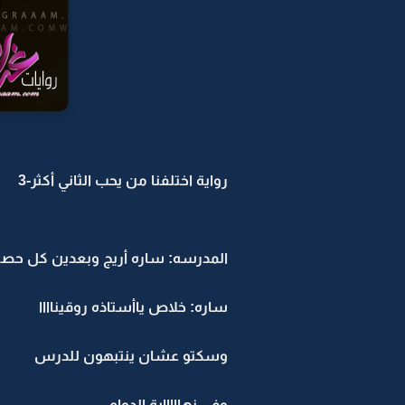
رواية اختلفنا من يحب الثاني أكثر-3
المدرسه: ساره أريج وبعدين كل حصه 
ساره: خلاص ياأستاذه روقيناااا
وسكتو عشان ينتبهون للدرس
وفي نهاااااية الدوام