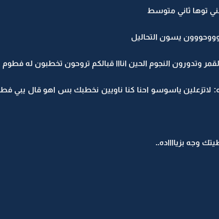
عني توها ثاني متوسط
روووحووون يسون التحاليل
مر وتدورون النجوم الحين انااا قبالكم تروحون تخطبون له فطوم
 لاتزعلين ياسوسو احنا كنا ناويين نخطبك بس اهو قال يبي فط
تك وجه بزيااااده..