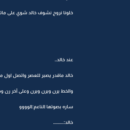
خلونا نروح نشوف خالد شوي على ماتوص
عند خالد..
خالد ماقدر يصبر للعصر واتصل اول م
والخط يرن ويرن ويرن وعلى آخر رن وص
ساره بصوتها الناعم:الوووو
خالد:.........