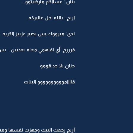
بنان : عسااكم مارضيتوو..
اريج : يالله اجل عالبركه..
ندى: مبرووك بس يصبر عزييز الكريه..
فرررح: أي تفاهمي معاه بعديين .. بس
حنان:يلا جد قومو
قااااموووووووووو البنات
أريج رجعت البيت وجهزت نفسها ومش