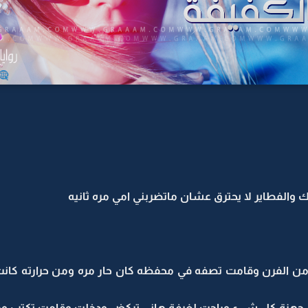
والفطاير لا يحترق عشان ماتضربني امي مره ثانيه
 الفرن وقامت تصفه في محفظه كان حار مره ومن حرارته كانت 
ي جهزة كل شيء وراحت لغرفة هاني تركض ودخلت وقامت تكتب و