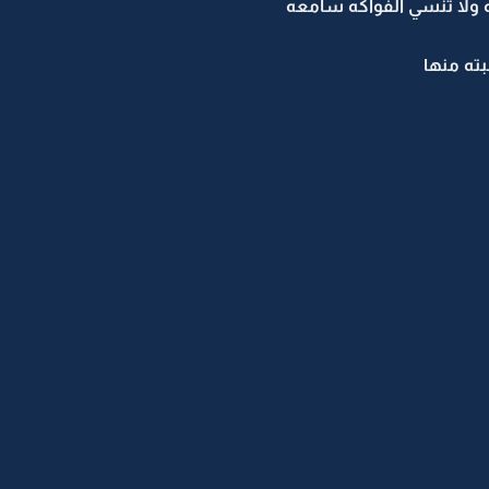
ولا تنسي الفواكه سامعه
ته منها