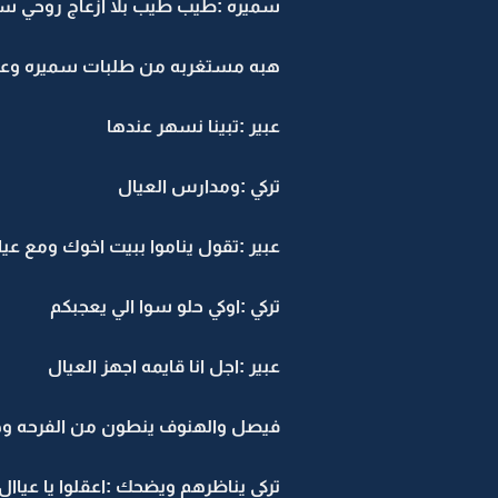
سميره :طيب طيب بلا ازعاج روحي س
هبه مستغربه من طلبات سميره وعاقد
عبير :تبينا نسهر عندها
تركي :ومدارس العيال
عبير :تقول يناموا ببيت اخوك ومع عي
تركي :اوكي حلو سوا الي يعجبكم
عبير :اجل انا قايمه اجهز العيال
فيصل والهنوف ينطون من الفرحه وه
تركي يناظرهم ويضحك :اعقلوا يا عياال ول