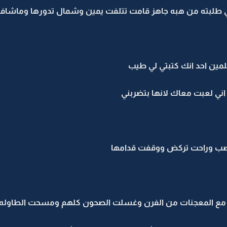
طلبته من هبه جاهز قامت تتلفت يمين وشمال تدورها وماشافته
مين احد انك كتبتي لي طيب
 اني لعبت معاك لانها بتضربني
 تعصب وراحت تركض ووقفت قدامها
ك مع المعجنات من الفرن وغسلت الصحون كلهم ومسحت الطاو