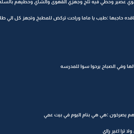
وي عصير وحطي فيه ثلج وجهزي القهوى والشاي وحطيهم بالسله 
ه حاجبها :طيب يا ماما وراحت تركض للمطبخ وتجهز كل الي طلب
الها وفي الصباح يرحوا سوا للمدرسه
م يصرخون :هي هي بنام اليوم في بيت عمي
ا ترا اغير رااي