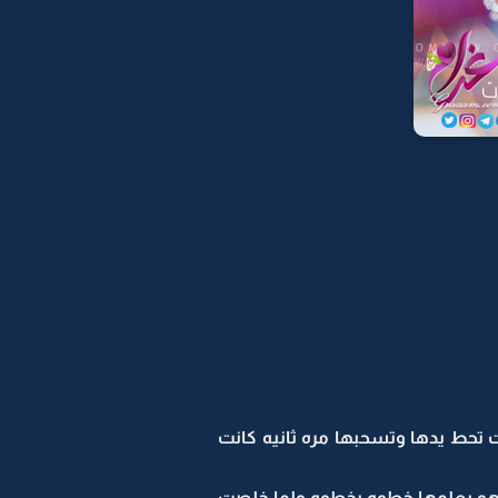
تحط يدها وتسحبها مره ثانيه كانت
هو يعلمها خطوه بخطوه ولما خلصت