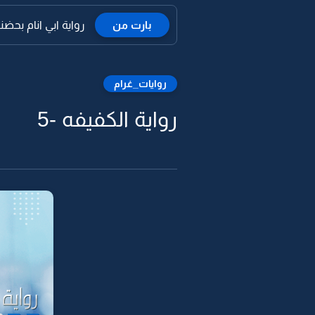
بارت من
رواية ابي انام بحض
روايات_غرام
رواية الكفيفه -5