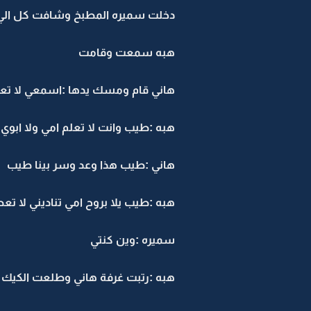
دخلت سميره المطبخ وشافت كل الي 
هبه سمعت وقامت
هاني قام ومسك يدها :اسمعي لا تعل
هبه :طيب وانت لا تعلم امي ولا ابوي
هاني :طيب هذا وعد وسر بينا طيب
هبه :طيب يلا بروح امي تناديني لا
سميره :وين كنتي
هبه :رتبت غرفة هاني وطلعت الكي