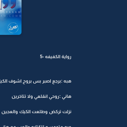
رواية الكفيفه -5
هبه :برجع اصبر بس بروح اشوف الكيك 
هاني :روحي انقلعي ولا تتاخرين
نزلت تركض وطلعت الكيك والعجين من
مره متحمسه للكتابه والعب مع هان