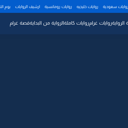
وايات سعودية
روايات خليجيه
روايات رومانسية
ارشيف الروايات
يوم ال
 الرواية
روايات غرام
روايات كاملة
الرواية من البداية
قصة غرام