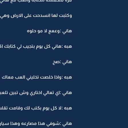
وكتبت لها انسدحت على الارض وهي ت
هاني :وععع لا مو حلوه
هبه :هاني كل يوم بتجيب لي كتابك 
هاني :صح
هبه :واذا خلصت تخليني العب معاك
هاني :اي تعالي اختاري وش تبين تلعب
هبه :لا كل يوم بكتب لك وقامت تقل
هاني :شوفي هذا مصارعه وهذا سيار