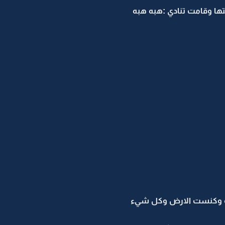
ا وقامت تنادي :هبه هبه
له وكنست الارض وكل شيء