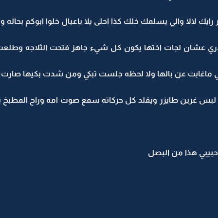
 رايك لالا والي يسلمك خلك كذا احلى يلا ياعيال خلوا ابوكم بحاله و
دري عشان لجات اختها يكون كل شيء جاهز فتحت الثلاجه وط
لي ماغابت عن بالها ولا لحظه جلست تبكي ومن شدت بكيها صار
س غرين طايزر ويقلد كل حركاته سمع صوت امه وراح المطبخ ير
حبيبي هذا من البصل