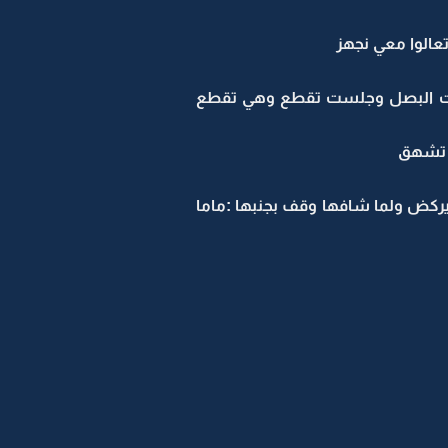
تعالوا معي نجهز
لعت البصل وجلست تقطع وهي تقطع
ت تشهق
كض ولما شافها وقف بجنبها :ماما