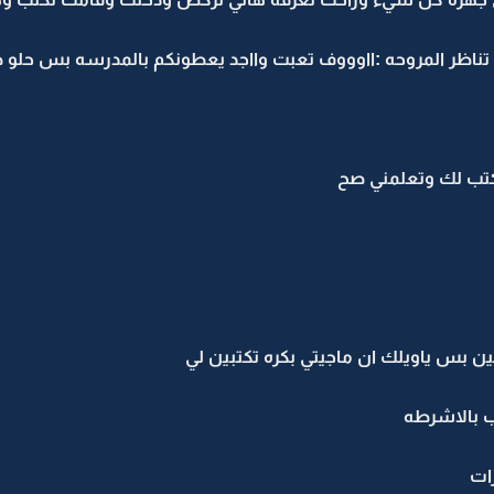
ناظر المروحه :ااوووف تعبت وااجد يعطونكم بالمدرسه بس حلو 
اكتب لك وتعلمني صح
ين بس ياويلك ان ماجيتي بكره تكتبين لي
ب بالاشرطه
ات