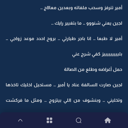
أمير تنرفز وسحب ملفاته وبعدين معاااج ..
لجين يعني شنووو .. ما بتغيير رايك ..
أمير لا طبعا .. انا باجر طيارتي .. بروح احدد موعد زواجي ..
بليييييييييز كفي شرج عني
حمل أغراضه وطلع من الصالة
لجين صارت السالفة عناد يا أمير .. مستحيل اخليك تاخذها
وتخليني .. وبنشوف من اللي بيتزوج .. ومثل ما فركشت
ملجتكم اول مره بفركشها ثاني مره ..