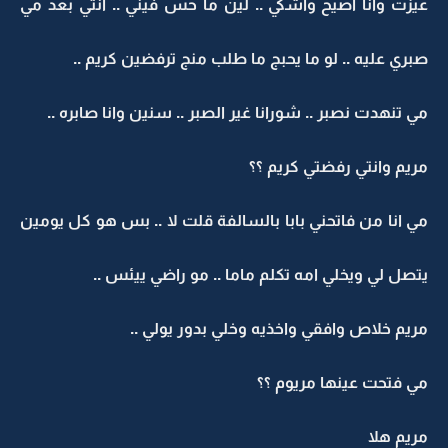
عيزت وانا اصيح واشكي .. لين ما حس فيني .. انتي بعد مي
صبري عليه .. لو ما يحبج ما طلب منج ترفضين كريم ..
مي تنهدت نصبر .. شورانا غير الصبر .. سنين وانا صابره ..
مريم وانتي رفضتي كريم ؟؟
مي انا من فاتحني بابا بالسالفة قلت لا .. بس هو كل يومين
يتصل لي ويخلي امه تكلم ماما .. مو راضي ييئس ..
مريم خلاص وافقي واخذيه وخلي بدور يولي ..
مي فتحت عينها مريوم ؟؟
مريم هلا