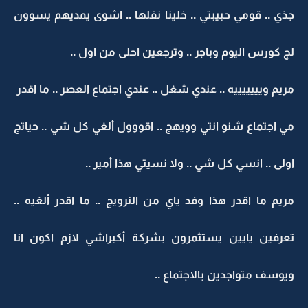
جذي .. قومي حبيبتي .. خلينا نفلها .. اشوى يمديهم يسوون
لج كورس اليوم وباجر .. وترجعين احلى من اول ..
مريم ويييييييه .. عندي شغل .. عندي اجتماع العصر .. ما اقدر
مي اجتماع شنو انتي وويهج .. اقووول ألغي كل شي .. حياتج
اولى .. انسي كل شي .. ولا نسيتي هذا أمير ..
مريم ما اقدر هذا وفد ياي من النرويج .. ما اقدر ألغيه ..
تعرفين يايين يستثمرون بشركة أكبراشي لازم اكون انا
ويوسف متواجدين بالاجتماع ..