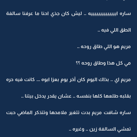
ساره اييييييييييييييه .. ليش كان جذي احنا ما عرفنا سالفة
الطق اللي فيه ..
مريم هو اللي طاق روحه ..
مي كل هذا وطاق روحه ؟؟
مريم اي .. بذاك اليوم كان آخر يوم بعزا ابوه ... كانت فيه حره
بقلبه طلعها كلها بنفسه .. عشان يقدر يدخل بيتنا ..
ساره شافت مريم بدت تتغير ملامحها وتتذكر الماضي حبت
تمشي السالفة زين .. وغيره ..