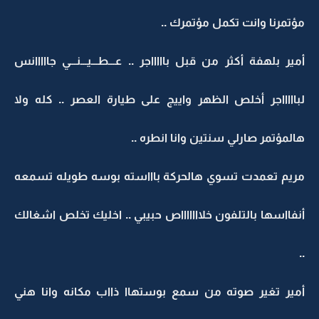
مؤتمرنا وانت تكمل مؤتمرك ..
أمير بلهفة أكثر من قبل باااااجر .. عـــطـــيـــنـــي جااااانس
لباااااجر أخلص الظهر واييج على طيارة العصر .. كله ولا
هالمؤتمر صارلي سنتين وانا انطره ..
مريم تعمدت تسوي هالحركة باااسته بوسه طويله تسمعه
أنفااسها بالتلفون خلاااااااص حبيبي .. اخليك تخلص اشغالك
..
أمير تغير صوته من سمع بوستهاا ذااب مكانه وانا هني