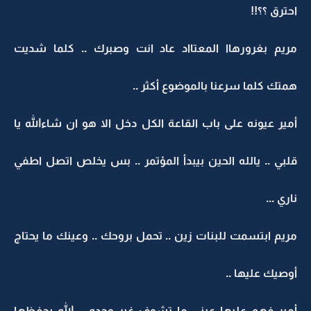
احترق ؟؟!!
مريم بغرورهاا المعتااد عاد انت وصبرك .. كلما شديت
همتك كلما سرعنا بالموضوع أكثر ..
أمير عيونه على باب القاعة الكل دخل الا هو ان شاءالله يا
قلبي .. يالله الحين بيبدأ المؤتمر .. بس يخلص اتصل اطفي
ناري ...
مريم ابتسمت للبنات زين .. تحمل بروحك .. وعينك ما يحتاج
أوصيك عليها ..
أمير فهم عليها عيني ما تشوف غير وحده .. الله يحفظها