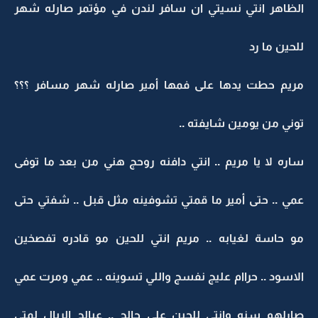
الظاهر انتي نسيتي ان سافر لندن في مؤتمر صارله شهر
للحين ما رد
مريم حطت يدها على فمها أمير صارله شهر مسافر ؟؟؟
توني من يومين شايفته ..
ساره لا يا مريم .. انتي دافنه روحج هني من بعد ما توفى
عمي .. حتى أمير ما قمتي تشوفينه مثل قبل .. شفتي حتى
مو حاسة لغيابه .. مريم انتي للحين مو قادره تفصخين
الاسود .. حراام عليج نفسج واللي تسوينه .. عمي ومرت عمي
صارلهم سنه وانتي للحين على حالج .. عبالج الريال لمتى