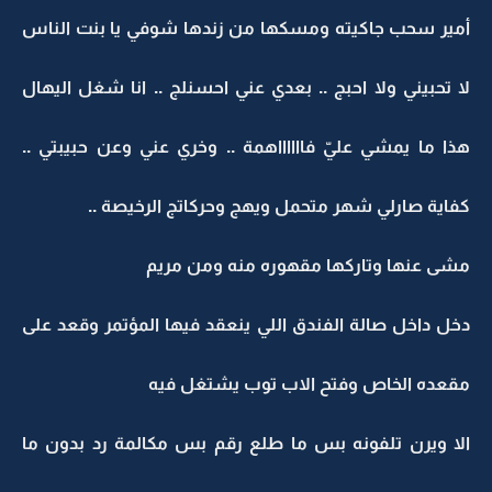
أمير سحب جاكيته ومسكها من زندها شوفي يا بنت الناس
لا تحبيني ولا احبج .. بعدي عني احسنلج .. انا شغل اليهال
هذا ما يمشي عليّ فااااااهمة .. وخري عني وعن حبيبتي ..
كفاية صارلي شهر متحمل ويهج وحركاتج الرخيصة ..
مشى عنها وتاركها مقهوره منه ومن مريم
دخل داخل صالة الفندق اللي ينعقد فيها المؤتمر وقعد على
مقعده الخاص وفتح الاب توب يشتغل فيه
الا ويرن تلفونه بس ما طلع رقم بس مكالمة رد بدون ما