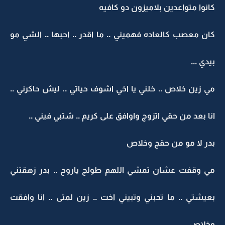
كانوا متواعدين بلاميزون دو كافيه
كان معصب كالعاده فهميني .. ما اقدر .. احبها .. الشي مو
بيدي ...
مي زين خلاص .. خلني يا اخي اشوف حياتي .. ليش حاكرني ..
انا بعد من حقي اتزوج واوافق على كريم .. شتبي فيني ..
بدر لا مو من حقج وخلاص
مي وقفت عشان تمشي اللهم طولج ياروح .. بدر زهقتني
بعيشتي .. ما تحبني وتبيني اخت .. زين لمتى .. انا وافقت
وخلاص ..