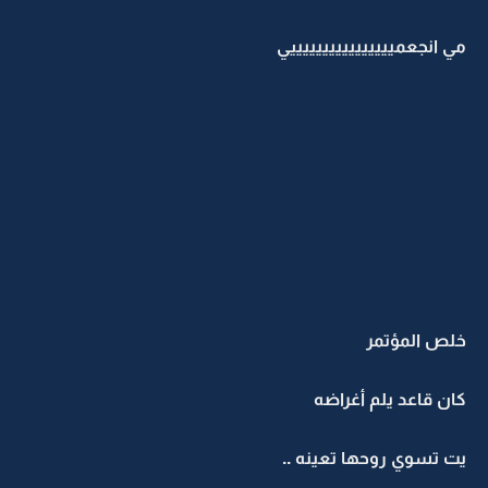
مي انجعمييييييييييييييييي
خلص المؤتمر
كان قاعد يلم أغراضه
يت تسوي روحها تعينه ..