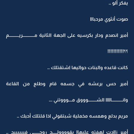
يفكر ألو ..
صوت أنثوي مرحبااا
أمير انصدم ودار بكرسيه على الجهة الثانية مـــــــــــــريـــــــــــم
؟؟!!!!!!!!!!!
كانت قاعده والبنات حواليها اشتقتلك ..
أمير حس برعشه في جسمه قام وطلع من القاعة
وانــــــــــــااااا الشـــــــــوووق مــــوووتني ...
مريم بدلع وهمسه مخملية شبتقولي اذا قلتلك أحبك ..
أمير زاادت لهفته عليهاا بقوووولـــــج روحـــــــي فييييييج ..