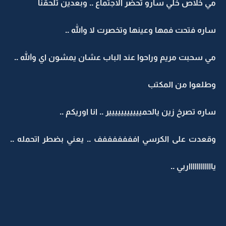
مي خلاص خلي سارو تحضر الاجتماع .. وبعدين تلحقنا
ساره فتحت فمها وعينها وتخصرت لا والله ..
مي سحبت مريم وراحوا عند الباب عشان يمشون اي والله ..
وطلعوا من المكتب
ساره تصرخ زين يالحمييييييييييير .. انا اوريكم ..
وقعدت على الكرسي افففففففف .. يعني بضطر اتحمله ..
يااااااااااااربي ..