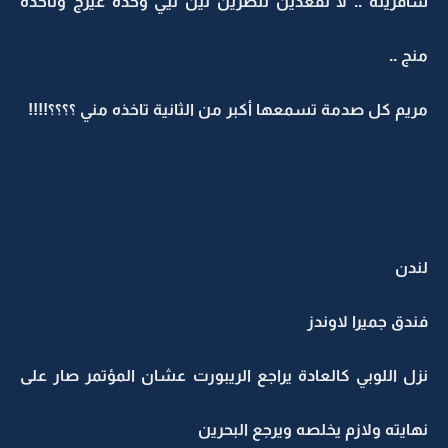
سافريله .. لا تقعدين تنطرين لين تيي وحده غيرج وتاخذه
منج ..
مريم كل صدمة تسمعها أكبر من الثانية تاخذه مني ؟؟؟؟!!!!
لندن
فندق جميرا لاوندز
نزل اللوبي كالعادة يراجع الريبورت عشان المؤتمر صار على
نهايته ولازم يخلصه ويرجع البحرين