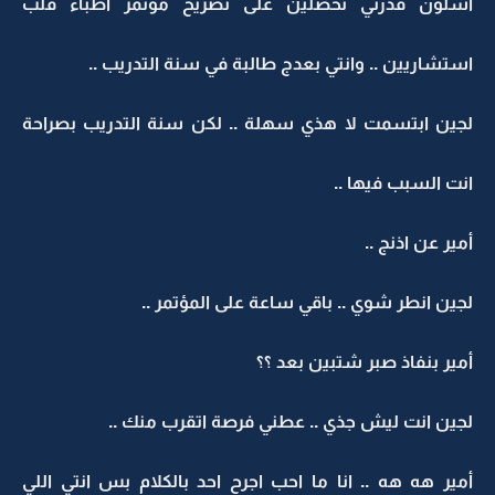
اشلون قدرتي تحصلين على تصريح مؤتمر أطباء قلب
استشاريين .. وانتي بعدج طالبة في سنة التدريب ..
لجين ابتسمت لا هذي سهلة .. لكن سنة التدريب بصراحة
انت السبب فيها ..
أمير عن اذنج ..
لجين انطر شوي .. باقي ساعة على المؤتمر ..
أمير بنفاذ صبر شتبين بعد ؟؟
لجين انت ليش جذي .. عطني فرصة اتقرب منك ..
أمير هه هه .. انا ما احب اجرح احد بالكلام بس انتي اللي