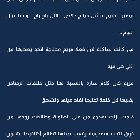
بيصبر .. مريم عيشي حياتج خلاص .. اللي راح راح .. واحنا عيال
اليوم ..
مي كانت ساكتة لان فعلا مريم محتاجة لاحد يصحيها من
اللي هي فيه
مريم كان كلام ساره بالنسبة لها مثل طلقات الرصاص
بقلبها كل كلمة تخليها تفتح عينها وتشهق
قامت نزلت بهدوء من على الطاولة وطالعت روحها من
فوق لتحت مصدومة رفعت يدينها تطالع أظافرها اشلون