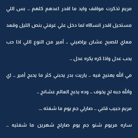
مريم تذكرت مواقف وايد ما اقدر اعدهم كلهم .. بس اللي
مستحيل اقدر انساااه لما دخل علي غرفتي بنص الليل وقعد
معاي للصبح عشان يراضيني .. أمير من النوع اللي اذا حب
يحب عدل واذا كره يكره عدل ..
مي الله يهنيج فيه .. ياريت بدر يحبني كثر ما يحبج أمير .. اي
والله حبه لج يخوف .. وده يذبح العالم عشانج ..
مريم حبيب قلبي .. صارلي جم يوم ما شفته ...
ساره مريوم شنو جم يوم صارلج شهرين ما شفتيه ..