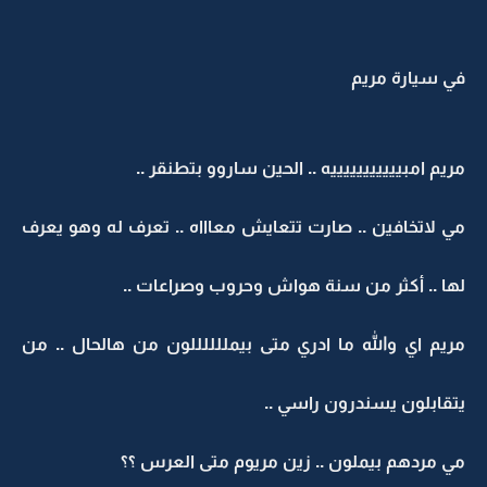
في سيارة مريم
مريم امبيييييييييييه .. الحين ساروو بتطنقر ..
مي لاتخافين .. صارت تتعايش معاااه .. تعرف له وهو يعرف
لها .. أكثر من سنة هواش وحروب وصراعات ..
مريم اي والله ما ادري متى بيمللللللون من هالحال .. من
يتقابلون يسندرون راسي ..
مي مردهم بيملون .. زين مريوم متى العرس ؟؟