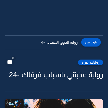
بارت من
رواية الذوق الاسباني -3
0
روايات_غرام
رواية عذبتني باسباب فرقاك -24