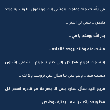
مي يأست منه وقامت بتمشي انت مو تقول انا وساره واحد
خلاص .. تمنى لي الخير ..
بدر الله يوفقج يا مي ..
مشت عنه وخلته بروحه كالعاده ..
ابتسمت لمريم هذا كل اللي صار يا مريم .. شفتي اشلون
يئست منه .. وهو حتى ما سأل عني تزوجت ولا لاء ..
مريم اكيد سأل ساره بس انا بصراحة مو قادره افهم كل
هذا وبعد راكب راسه .. يعترف وخلاص ..