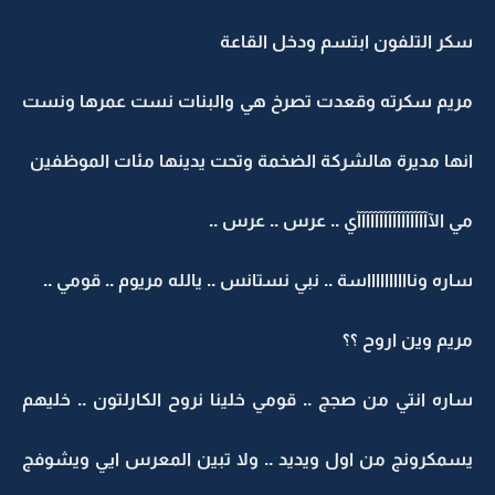
سكر التلفون ابتسم ودخل القاعة
مريم سكرته وقعدت تصرخ هي والبنات نست عمرها ونست
انها مديرة هالشركة الضخمة وتحت يدينها مئات الموظفين
مي الآآآآآآآآآآآآآآآآآي .. عرس .. عرس ..
ساره ونااااااااااسة .. نبي نستانس .. يالله مريوم .. قومي ..
مريم وين اروح ؟؟
ساره انتي من صجج .. قومي خلينا نروح الكارلتون .. خليهم
يسمكرونج من اول ويديد .. ولا تبين المعرس ايي ويشوفج