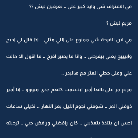
مي الاعتراف شي وايد كبير علي .. تعرفين ليش ؟؟
مريم ليش ؟
مي لان الفرحة شي ممنوع على اللي مثلي .. اذا قال لي احبج
وابيييج يعني بيفرحني .. وانا ما يصير افرح .. ما اقول الا مالت
علي وعلى حظي العثر مع هالبدر ..
مريم مر على بالها أمير ابتسمت كلهم جذي ميووو .. انا أمير
ذوقني المر .. شوفني نجوم الليل بعز النهار .. تخيلي ساعات
احس ان يتلذذ بتعذيبي .. كان رافضني ورافض حبي .. ترجيته