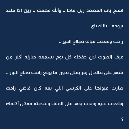
انفتح باب المصعد زين ماما .. والله فهمت .. زين اكا قاعد
بروحه .. يالله باي ..
راحت وقعدت قباله صبااح الخير ..
عرف الصوت لان حفظه كل يوم يسمعه صارله أكثر من
شهر على هالحال زفر بملل بدون ما يرفع راسه صباح النور ..
طارت عيونها على الكرسي اللي يمه كان فاضي راحت
وقعدت عليه ومدت يدها على الملف وسحبته ممكن أكلمك
؟