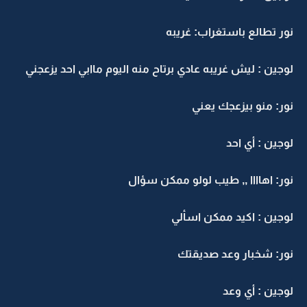
نور تطالع باستغراب: غريبه
لوجين : ليش غريبه عادي برتاح منه اليوم ماابي احد يزعجني
نور: منو بيزعجك يعني
لوجين : أي احد
نور: اهاااا ,, طيب لولو ممكن سؤال
لوجين : اكيد ممكن اسألي
نور: شخبار وعد صديقتك
لوجين : أي وعد