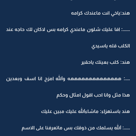
هند:ياخي انت ماعندك كرامه
......: افا عليك شلون ماعندي كرامه بس لاكان لك حاجه عند
الكلب قله ياسيدي
هند: كلب بعينك ياحقير
....: ههههههههههههههه والله امزح انا اسف وبعدين
هذا مثل وانا احب اقول امثال وحكم
هند باستهزاء: ماشاءالله عليك مبين عليك
.....: الله يسلمك من ذوقك بس ماتعرفنا على الاسم