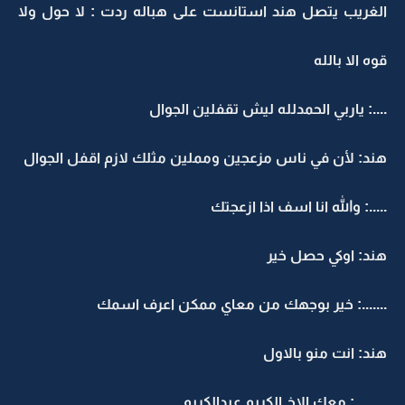
الغريب يتصل هند استانست على هباله ردت : لا حول ولا
قوه الا بالله
....: ياربي الحمدلله ليش تقفلين الجوال
هند: لأن في ناس مزعجين ومملين مثلك لازم اقفل الجوال
.....: والله انا اسف اذا ازعجتك
هند: اوكي حصل خير
.......: خير بوجهك من معاي ممكن اعرف اسمك
هند: انت منو بالاول
.........: معك الاخ الكريم عبدالكريم