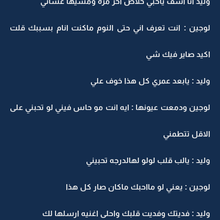
وليد انا اسف ياحبي خلاص اخر مره ومشيها عشاني
لوجين : انت تعرف اني حتى النوم ماكنت انام بسببك قلت
اكيد صاير فيك شي
وليد : يابعد عمري كل هذا خوف علي
لوجين ودمعت عيونها : ايه انت مو حاس فيني لو تحبني على
الاقل تتطمني
وليد : يالب قلب لولو لهالدرجه تحبيني
لوجين : يعني لو مااحبك ماكان صار كل هذا
وليد : فديتك وفديت قلبك واحلى اغنيه ارسلها لك