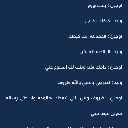
لوجين : يسلمووو
وليد : كيفك ياقلبي
لوجين : الحمدلله انت كيفك
وليد : انا الحمدلله بخير
لوجين : دامك بخير وينك لك اسبوع عني
وليد : اعذريني ياقلبي والله ظروف
لوجين : ظروف وش اللي تبعدك هالمده ولا حتى رساله
تقولي فيها شي