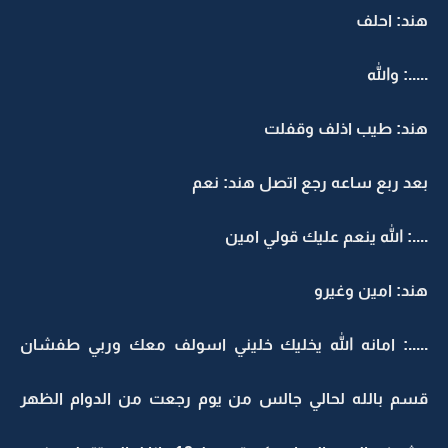
هند: احلف
.....: والله
هند: طيب اذلف وقفلت
بعد ربع ساعه رجع اتصل هند: نعم
....: الله ينعم عليك قولي امين
هند: امين وغيرو
.....: امانه الله يخليك خليني اسولف معك وربي طفشان
قسم بالله لحالي جالس من يوم رجعت من الدوام الظهر