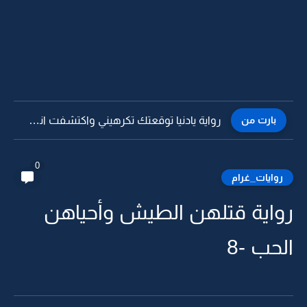
بارت من
رواية يادنيا توقعتك تكرهيني واكتشفت انك تذليني -26
0
روايات_غرام
رواية قتلهن الطيش وأحياهن
الحب -8