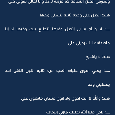
وشوفي الحين الساعه كم قريبه لـ 12 وانا لحالي تقولي جني
هند: اتصل على وحده ثانيه تتسلى معها
....: لا والله ماابي اتصل وفيها تتطلع بنت وفيها لا انا
ماصدقت انك رديتي علي
هند: لا ياشيخ
.....: يعني اهون عليك اتعب مره ثانيه اللين اللقى احد
يعطيني وجه
هند: والله لا انت اخوي ولا ابوي عشان ماتهون علي
....: ياخي قلنا الله يخليك ماابي اترجاك