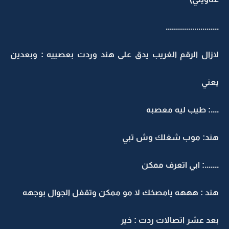
..........................
لازال الرقم الغريب يدق على هند وردت بعصييه : وبعدين
يعني
....: طيب ليه معصبه
هند: موب شغلك وش تبي
.......: ابي اتعرف ممكن
هند : هههه يامصخك لا مو ممكن وتقفل الجوال بوجهه
بعد عشر اتصالات ردت : خير