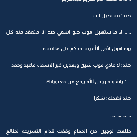
هند: تستهبل انت
....: لا مااستهبل موب حلو اسمي صح انا متعقد منه كل
يوم اقول لأمي الله يسامحكم على هالاسم
هند: لا عادي موب شين وبعدين خير الاسماء ماعبد وحمد
....: ياشيخه روحي الله يرفع من معنوياتك
هند تضحك: شكرا
,,,,,,,,,,,,,,,,,
طلعت لوجين من الحمام وقفت قدام التسريحه تطالع