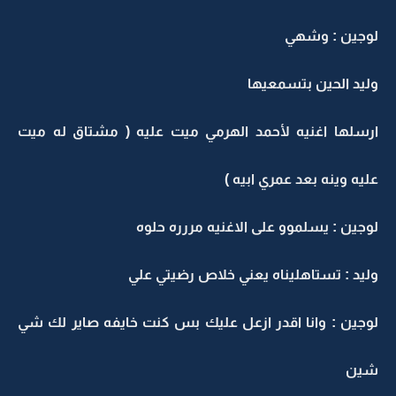
لوجين : وشهي
وليد الحين بتسمعيها
ارسلها اغنيه لأحمد الهرمي ميت عليه ( مشتاق له ميت
عليه وينه بعد عمري ابيه )
لوجين : يسلموو على الاغنيه مررره حلوه
وليد : تستاهليناه يعني خلاص رضيتي علي
لوجين : وانا اقدر ازعل عليك بس كنت خايفه صاير لك شي
شين