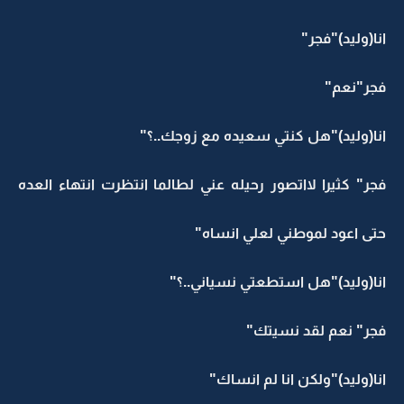
انا(وليد)"فجر"
فجر"نعم"
انا(وليد)"هل كنتي سعيده مع زوجك..؟"
فجر" كثيرا لااتصور رحيله عني لطالما انتظرت انتهاء العده
حتى اعود لموطني لعلي انساه"
انا(وليد)"هل استطعتي نسياني..؟"
فجر" نعم لقد نسيتك"
انا(وليد)"ولكن انا لم انساك"