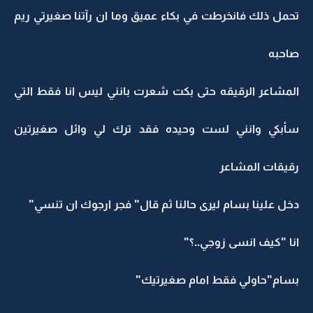
تحمل ذلك فانخرطت في بكاء عميق وما ان رآتنا صغيرتي ريم
صاحبه
المشاعر الرقيقه حتى بكت شعرت بانني ليس انا فقط التي
سأبكي وانني لست وحيده فقد ترك لي وائل صغيرتين
رقيقات المشاعر
دخل علينا بسام ليرى حالنا ثم قال" فجر ارجوك ان تنسي"
انا "كيف انسى زوجي..؟"
بسام"حاولي فقط امام صغيرتيك"