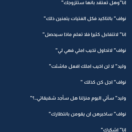
انا"وهل تعتقد بانها ستتزوجك"
نواف" بالتاكيد فكل الفتيات يتمنين ذلك"
انا" لاتتفاءل كثيرا فلا تعلم ماذا سيحصل"
نواف" لاتحاول تخيب املي فهي لي"
وليد" لا لن اخيب املك افعل ماشئت"
نواف" اجل كن كذلك "
وليد" سأتي اليوم منزلنا هل سأجد شقيقاتي..؟"
نواف" ساخبرهن ان يقومن بانتظارك"
انا" اشكرك"