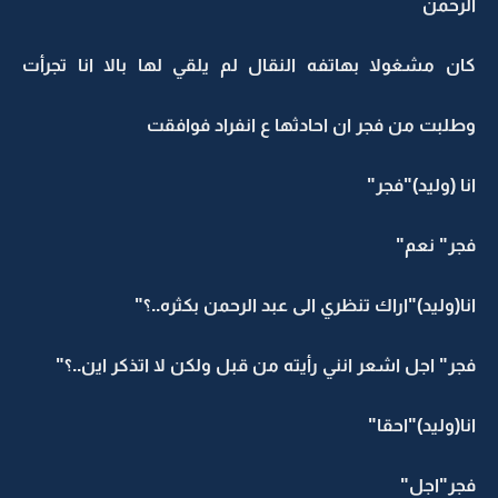
الرحمن
كان مشغولا بهاتفه النقال لم يلقي لها بالا انا تجرأت
وطلبت من فجر ان احادثها ع انفراد فوافقت
انا (وليد)"فجر"
فجر" نعم"
انا(وليد)"اراك تنظري الى عبد الرحمن بكثره..؟"
فجر" اجل اشعر انني رأيته من قبل ولكن لا اتذكر اين..؟"
انا(وليد)"احقا"
فجر"اجل"