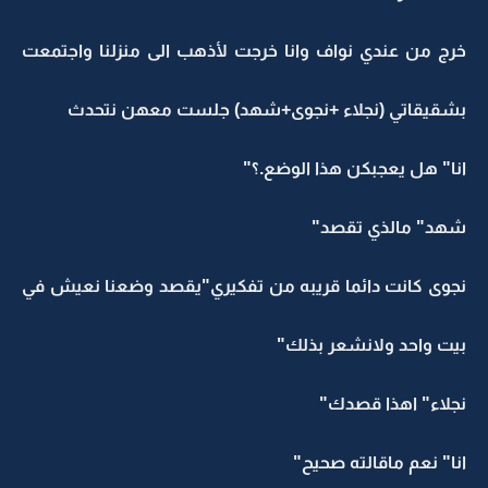
خرج من عندي نواف وانا خرجت لأذهب الى منزلنا واجتمعت
بشقيقاتي (نجلاء +نجوى+شهد) جلست معهن نتحدث
انا" هل يعجبكن هذا الوضع.؟"
شهد" مالذي تقصد"
نجوى كانت دائما قريبه من تفكيري"يقصد وضعنا نعيش في
بيت واحد ولانشعر بذلك"
نجلاء" اهذا قصدك"
انا" نعم ماقالته صحيح"