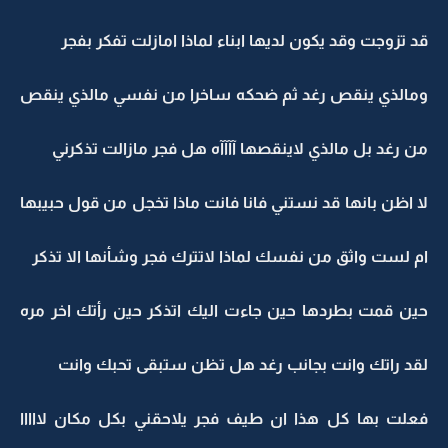
قد تزوجت وقد يكون لديها ابناء لماذا امازلت تفكر بفجر
ومالذي ينقص رغد ثم ضحكه ساخرا من نفسي مالذي ينقص
من رغد بل مالذي لاينقصها آآآآه هل فجر مازالت تذكرني
لا اظن بانها قد نستني فانا فانت ماذا تخجل من قول حبيبها
ام لست واثق من نفسك لماذا لاتترك فجر وشأنها الا تذكر
حين قمت بطردها حين جاءت اليك اتذكر حين رأتك اخر مره
لقد راتك وانت بجانب رغد هل تظن ستبقى تحبك وانت
فعلت بها كل هذا ان طيف فجر يلاحقني بكل مكان لااااا