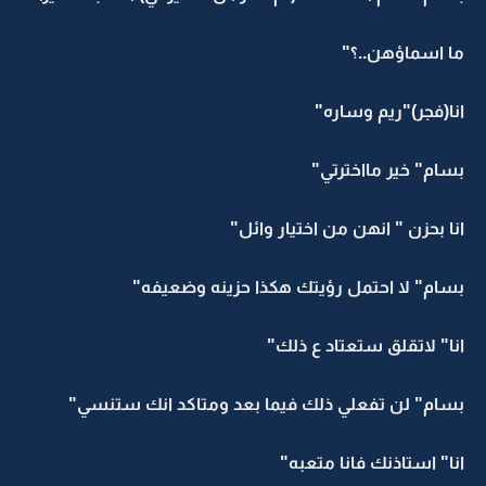
ما اسماؤهن..؟"
انا(فجر)"ريم وساره"
بسام" خير مااخترتي"
انا بحزن " انهن من اختيار وائل"
بسام" لا احتمل رؤيتك هكذا حزينه وضعيفه"
انا" لاتقلق ستعتاد ع ذلك"
بسام" لن تفعلي ذلك فيما بعد ومتاكد انك ستنسي"
انا" استاذنك فانا متعبه"