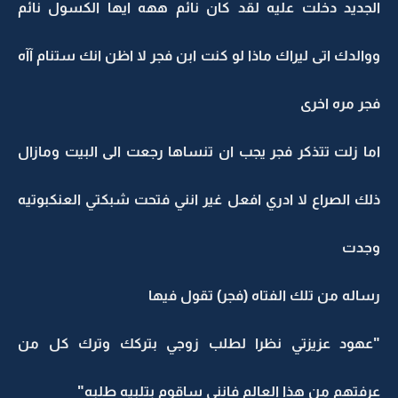
الجديد دخلت عليه لقد كان نائم ههه ايها الكسول نائم
ووالدك اتى ليراك ماذا لو كنت ابن فجر لا اظن انك ستنام آآه
فجر مره اخرى
اما زلت تتذكر فجر يجب ان تنساها رجعت الى البيت ومازال
ذلك الصراع لا ادري افعل غير انني فتحت شبكتي العنكبوتيه
وجدت
رساله من تلك الفتاه (فجر) تقول فيها
"عهود عزيزتي نظرا لطلب زوجي بتركك وترك كل من
عرفتهم من هذا العالم فانني ساقوم بتلبيه طلبه"