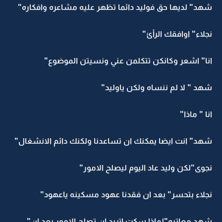
شهد" لديها حق فوليد دائما تظهر عليه مشاعره وافكاره"
نجلاء" اوافقك الرأئ"
انا" اشعر وكانكن تتكلمن عني ونسيتن الموضوع"
شهد " لا لم ننساه ولكن ياوليد"
انا " ماذا"
شهد" انت ايضا يمكنك ان تساعدنا ولكنك دائم الانشغال"
نجوى"لكن وليد عاد اليوم ليصلح الامور"
نجلاء بتحسر" بعد ان فقدنا عهود مسكينه ياعهود"
شهد معاتبه"لماذا سكت اتريد ان تصلح الامور بعد ان"