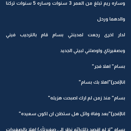
وساره ريم تبلغ من العمر 3 سنوات وساره 5 سنوات تركنا
والدهما ورحل
لدار اخرى رجعت لمدينتي بسام قام بالترحيب فيني
وبصغيرتاي واوصلني لبيتي الجديد
بسام" اهلا فجر"
انا(فجر)"اهلا بك بسام"
بسام" منذ زمن لم ارك اصبحت هزيله"
انا(فجر)"بعد وفاة وائل هل ستظن ان اكون سعيده"
بسام "لا لم اقصد ذلك(ثم نظر الى صغيرتأي) اهلا بالصغيرات