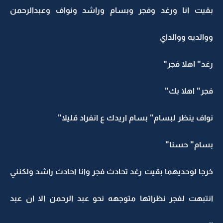
بقيت انا ورغد وفجر وبسام وراشد ونواف وعبدالرحمن
ووالديه ووالداي
رغد" اهلا فجر"
فجر" اهلا بك"
نواف ينظر لبسام" بسام اريدك ع انفراد قليلا"
بسام" حسنا"
خرجا لوحديهما بقيت رغد تحادث فجر وانا احادث راشد ولكنني
انتبهت لفجر نظراتها متوجهه نحو عبد الرحمن الا ان عبد