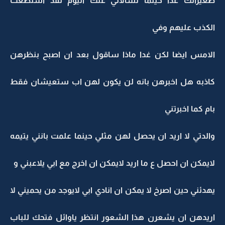
صغيراتك غدا حينما تسالاني عنك اليوم لقد استطعت
الكذب عليهم وفي
الامس ايضا لكن غدا ماذا ساقول بعد ان اصبح بنظرهن
كاذبه هل اخبرهن بانه لن يكون لهن اب ستعيشان فقط
بام كما اخبرتني
والدتي لا اريد ان يحصل لهن مثلي حينما علمت بانني يتيمه
لايمكن ان احصل ع ما اريد لايمكن ان اخرج مع ابي يلاعبني و
يهدئني حين اصرخ لا يمكن ان انادي ابي لايوجد من يحميني لا
اريدهن ان يشعرن هذا الشعور انتظر ياوائل فتحك للباب