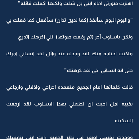
اهتزت صورتي امام ابني بل شلت ولكنها اكملت قائله"
"واليوم اليوم سأنفذ (كما تدين تدأن) سأفعل كما فعلت بي
ولكن باسلوب آخر (ثم رفعت صوتها) انني اكرهك اتدري
ماكنت احتاجه منك لقد وجدته عند وائل لقد انساني امرك
حتى انه انساني اخي لقد كرهتك"
قالت كلماتها امام الجميع متعمده احراجي واذلالي وارجاعي
بخيبه امل احبت ان تطعني بهذا الاسلوب لقد ارجعت
السكينه
ووجدت نفسي اصغر في نظر الجميع رايت ابني يتمسك