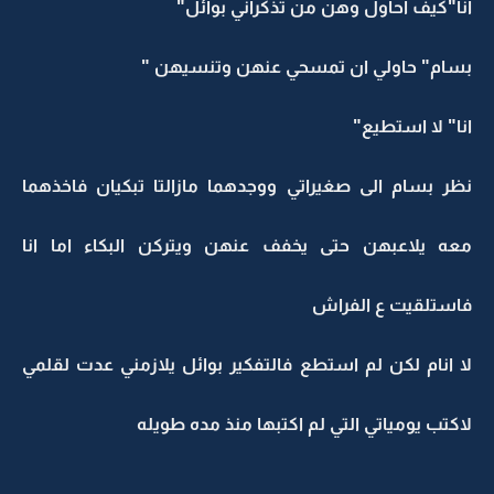
انا"كيف احاول وهن من تذكراني بوائل"
بسام" حاولي ان تمسحي عنهن وتنسيهن "
انا" لا استطيع"
نظر بسام الى صغيراتي ووجدهما مازالتا تبكيان فاخذهما
معه يلاعبهن حتى يخفف عنهن ويتركن البكاء اما انا
فاستلقيت ع الفراش
لا انام لكن لم استطع فالتفكير بوائل يلازمني عدت لقلمي
لاكتب يومياتي التي لم اكتبها منذ مده طويله