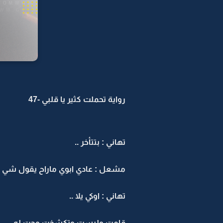
رواية تحملت كثير يا قلبي -47
تهاني : بتتأخر ..
مشعل : عادي ابوي ماراح يقول شي ..
تهاني : اوكي يلا ..
قامت ولبست وتكشخت وجت له ..