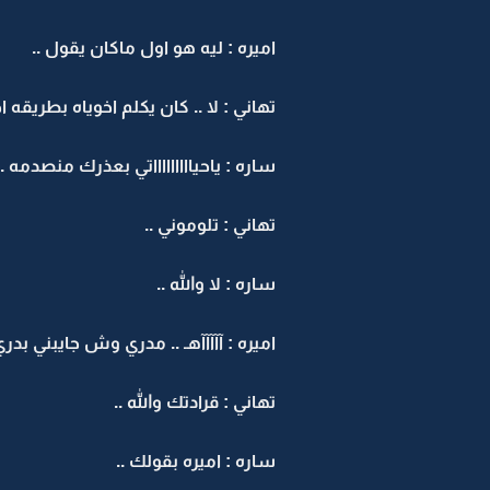
اميره : ليه هو اول ماكان يقول ..
تهاني : لا .. كان يكلم اخوياه بطريقه ا
ساره : ياحياااااااااتي بعذرك منصدمه ..
تهاني : تلوموني ..
ساره : لا والله ..
اميره : آآآآآهـ .. مدري وش جايبني بدري 
تهاني : قرادتك والله ..
ساره : اميره بقولك ..