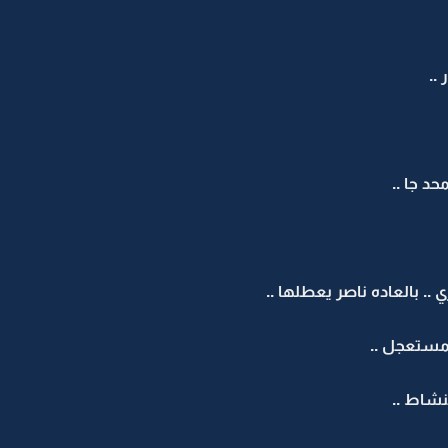
..
حد جا ..
 .. بالعاده ناصر يعطلها ..
مستعجل ..
لنشاط ..