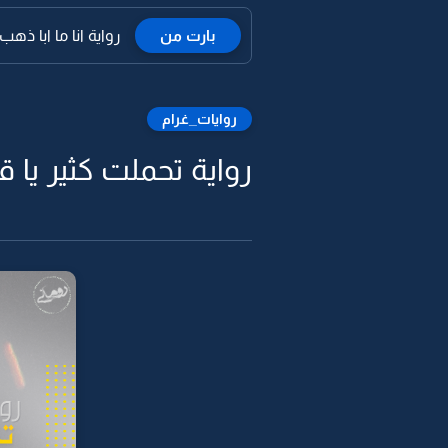
بارت من
رواية انا ما ابا ذهب 
روايات_غرام
رواية تحملت كثير يا قلب