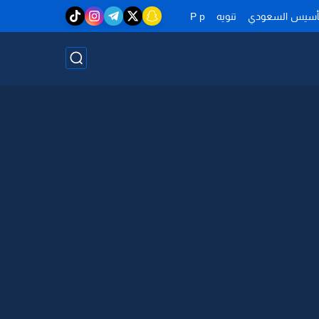
تأسيس السعودي
تنويه
P p