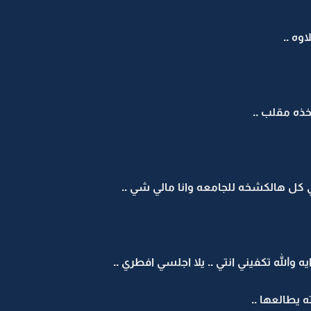
وه ..
 مقلب ..
كل هالكشخه للجامعه وانا مالي شي ..
والله تكفيني انتي .. يلا اجلسي افطري ..
يطالعها ..