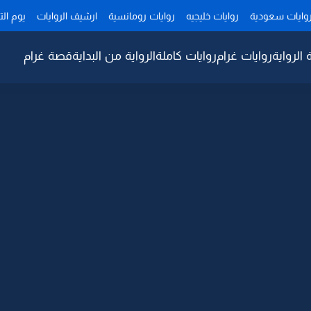
وايات سعودية
روايات خليجيه
روايات رومانسية
ارشيف الروايات
يوم ال
 الرواية
روايات غرام
روايات كاملة
الرواية من البداية
قصة غرام