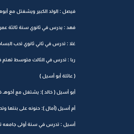
فيصل : الولد الكبير ويشغتل مع أبوهـ
فهد : يدرس في ثانوي سنة ثالثة عمرهـ 18 
غلا : تدرس في ثاني ثانوي تحب البساطه عاديه عمرها 17 سنة مهتم
ربا : تدرس في الثالث متوسط تهتم في ك
( عائلة أبو أسيل )
أبو أسيل ( خالد ): يشتغل مع أخوهـ 
أم أسيل (أمال ): حنونه على بنتها وت
أسيل : تدرس في سنة أولى جامعه تكتب أي شي يصير ل