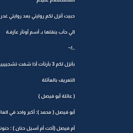
حبيت أنزل لكم روايتي بعد روايتي غدر ا
الي حآب ينقلها بـ أسم أوتآر عآزفـة
..!~
بآنزل لكم 3 بآرتآت أذا شفت تشجييييـع أكمل البآقي
التعريف بالعآئلة
( عائلة أبو فيصل )
أبو فيصل ( محمد ): أكبر واحد في ال
أم فيصل (أخت أم أسيل حنان ) : حنو