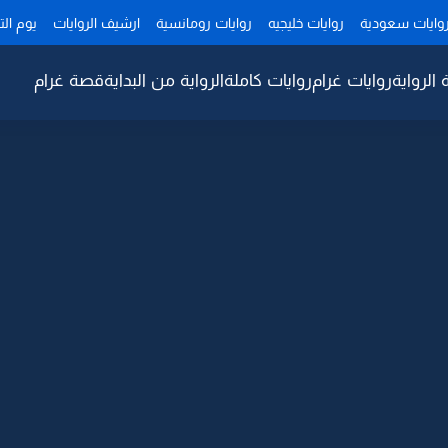
وايات سعودية
روايات خليجيه
روايات رومانسية
ارشيف الروايات
يوم ال
 الرواية
روايات غرام
روايات كاملة
الرواية من البداية
قصة غرام