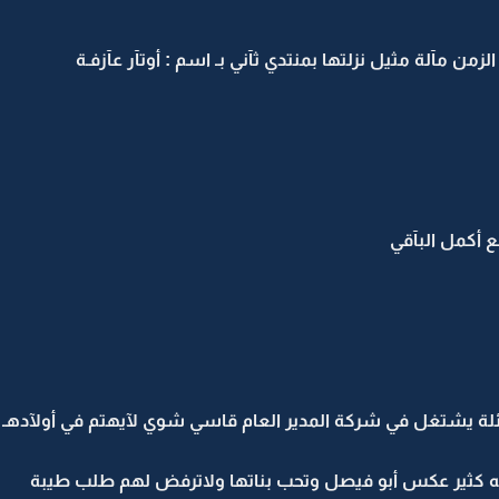
لزمن مآلة مثيل نزلتها بمنتدي ثآني بـ اسم : أوتآر عآزفـة
عائلة يشتغل في شركة المدير العام قاسي شوي لآيهتم في أولآدهـ
نه كثير عكس أبو فيصل وتحب بناتها ولاترفض لهم طلب طيبة