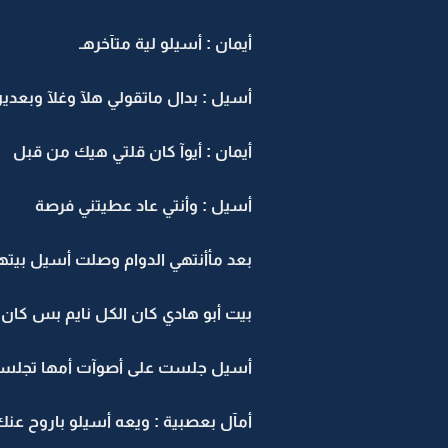
أيمان : أسيلو لية متآخرهـ
أسيل : بدال ماتقولي هلآ وغلآ وب
أيمان : أيوآ كان قلتي هيك من قبل
أسيل : وأنتي عاد عطيتني فرصة
بعد مأأنتهي الدوام وصلت أسيل بيته
بيت أبو هادي كان الكل نايم بس كا
أسيل جلست على أصوآت أمها تجلسها
أمآل بعصبية : ويعه أسيلو باروح عن