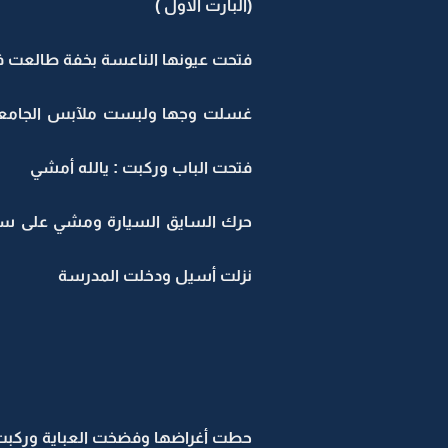
(البآرت الاول )
فتحت عيونها الناعسة بخفة طالعت في 
غسلت وجها ولبست ملآبس الجامعه
فتحت الباب وركبت : يالله أمشي
حرك السايق السيارة ومشي على سرعت
نزلت أسيل ودخلت المدرسة
حطت أغراضها وفضخت العباية وركبت