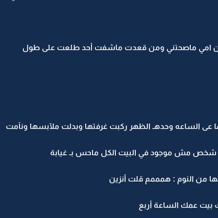
عدين امي ماصحتني ومن قعدت ماشفت أحد طلعت على طول
ا عى الساعه وحدهـ الظهر ركبت غرفتها وبدلت ملآبسها ونآمت
ن شخص مش موجود في البيت الكل ماحس بـ غيابة
 من النوم : همممم قلت أنزين
ك بيت عمك الساعة أربع