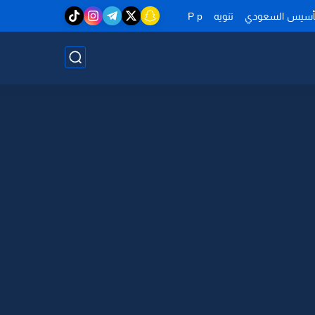
تأسيس السعودي
تنويه
P p