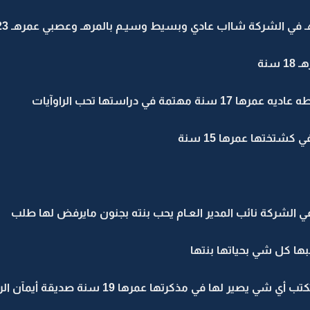
 في الشركة شااب عادي وبسيط وسيـم بالمرهـ وعصبي عمرهـ 23 سنة
سنة
ة في دراستها تحب الراوآيات
شتختها عمرها 15 سنة
في الشركة نائب المدير العـام يحب بنته بجنون مايرفض لها طلب
حبها كل شي بحياتها بنتها
ها في مذكرتها عمرها 19 سنة صديقة أيمآن الروح بالروح