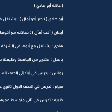
( عائلة أبو هادي )
أبو هادي ( ناصر أخو أمال ) : يشتغل
أيمان ( أخت أمآل ) : ساكنه مع أخوها في البيت عمرها 19 سنة تدرس مع أسيل بال
هادي : يشتغل مع أبوهـ في الشركة السكر
باسل : متخرج من الجامعة وظيفتة دكتور 
رماس : يدرس في أبتدائي الصف السادس ع
هيام : تدرس في الصف الاول ثانوي عمرها 6
ظبيه : تدرس في ثاني متوسط عمرها 14 سن