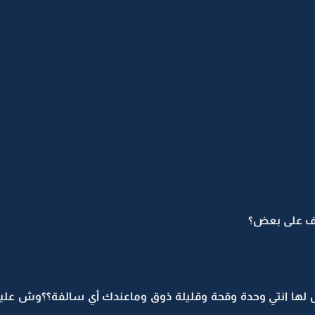
رف على بعض؟
ل لها انتي وحدة وقحة وقليلة ذوق وماعندك أي سالفة؟؟وش علي