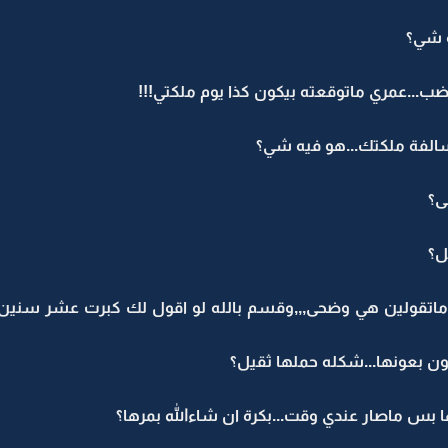
ه شي؟
...عمري ماتوقعته بيكون كذا يوم ملكتي!!!
الفة ملكتك...هو فيه شي؟
ى؟
ل؟
اتقولين هي وضحى,,,وقسم بالله لو اقول لك كبرت عشر سنين م
كون بعونها...شكله حملها ثقيل؟
 بس ماصار عندي وقت...بكرة ان شاءالله بمرها؟