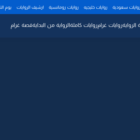
وايات سعودية
روايات خليجيه
روايات رومانسية
ارشيف الروايات
يوم ال
 الرواية
روايات غرام
روايات كاملة
الرواية من البداية
قصة غرام