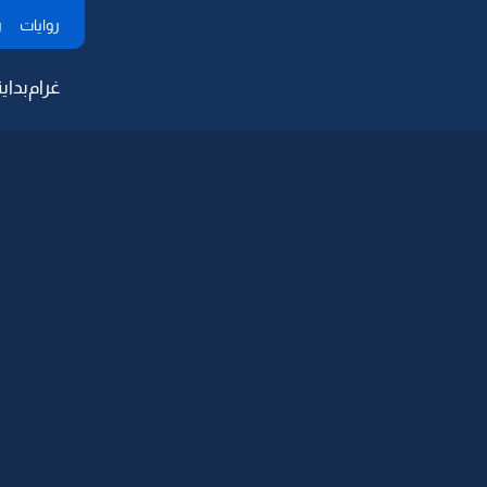
روايات
ر
غرام
بداية