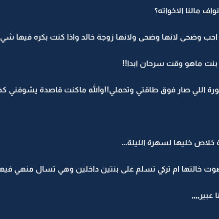
ف مالنا الاخواته؟
احب وضحى لانها وضحى ولانها زوجة خالد واذا كنت بكره فيها شي فا
نت ماهو وقت سرحان ابدا!!
ة اللي صار فوق طاقتي وتحملي!!والله ماكنت قاصدة يشوفني كذا
لاص خليها لسهرة الليلة...
 خالتها ام تركي تسلم على بنتين داخلين وهي تسال منهي فيهم 
عبير,,,,