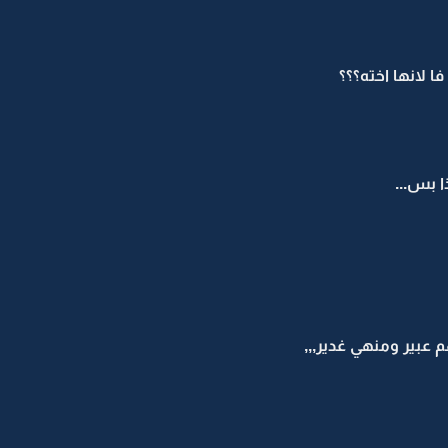
 لانها اخته؟؟؟
 بس...
عبير ومنهي غدير,,,