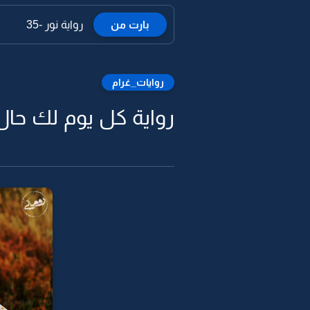
بارت من
رواية نور -35
روايات_غرام
رواية كل يوم لك حال 