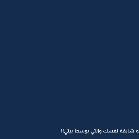
ه شايفة نفسك وانتي بوسط بيتي!!