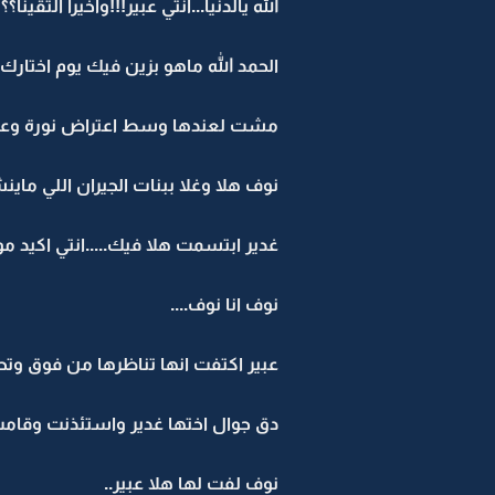
الله يالدنيا...انتي عبير!!!واخيرا التقينا؟؟
الحمد الله ماهو بزين فيك يوم اختارك
مشت لعندها وسط اعتراض نورة وعر
نوف هلا وغلا ببنات الجيران اللي ماي
غدير ابتسمت هلا فيك.....انتي اكيد مو
نوف انا نوف....
عبير اكتفت انها تناظرها من فوق وتحت
دق جوال اختها غدير واستئذنت وقامت
نوف لفت لها هلا عبير..