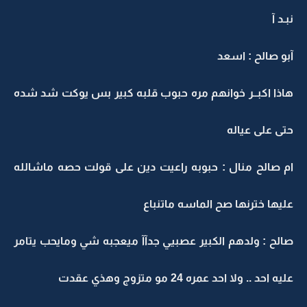
نبـد آ
آبو صالح : اسعد
هاذا اكبــر خوانهم مره حبوب قلبه كبير بس يوكت شد شده
حتى على عياله
ام صالح منال : حبوبه راعيت دين على قولت حصه ماشالله
عليها خترنها صح الماسه ماتنباع
صالح : ولدهم الكبير عصبيي جدآآ ميعجبه شي ومايحب يتامر
عليه احد .. ولا احد عمره 24 مو متزوج وهذي عقدت