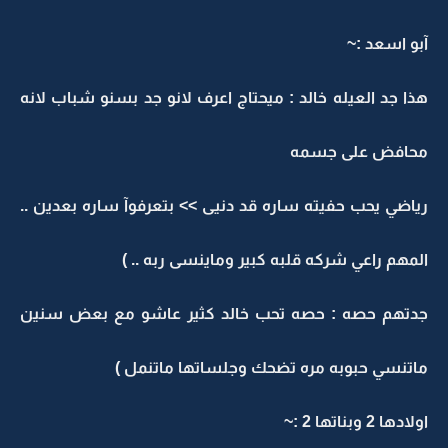
آبو اسعد :~
هذا جد العيله خالد : ميحتاج اعرف لانو جد بسنو شباب لانه
محافض على جسمه
رياضي يحب حفيته ساره قد دنيى >> بتعرفوآ ساره بعدين ..
المهم راعي شركه قلبه كبير وماينسى ربه .. )
جدتهم حصه : حصه تحب خالد كثير عاشو مع بعض سنين
ماتنسي حبوبه مره تضحك وجلساتها ماتنمل )
اولادها 2 وبناتها 2 :~