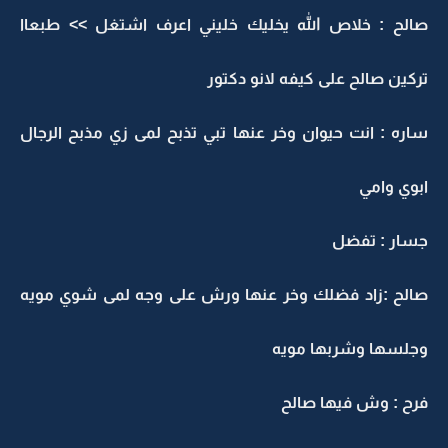
صالح : خلاص الله يخليك خليني اعرف اشتغل >> طبعاا
تركين صالح على كيفه لانو دكتور
ساره : انت حيوان وخر عنها تبي تذبح لمى زي مذبح الرجال
ابوي وامي
جسار : تفضل
صالح :زاد فضلك وخر عنها ورش على وجه لمى شوي مويه
وجلسها وشربها مويه
فرح : وش فيها صالح