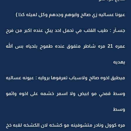
عيونا عساليه زي صالح وابوهم وجدهم وكل لعيله كذا )
جسـآر : طيب القلب مي تحمل احد يبكي عنده اكبر من فرح
عمره 21 مره شاطر متفوق عنده طموح بلحياه بس الله
يهديه
ميطيق اخوه صالح ولاسباب تعرفوها بروايه : عيونه عساليه
وسط قمحي مو ابيض ولا اسمر خشمه على اخوه واثمو
وسط
مره كوول ونادر متشوفينه مو كشخه لان الكشخه لقبه خخ