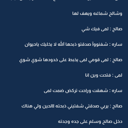
وشالح شماغه ويهف لها
صالح : لمى فيك شي
ساره : شفنووآ صدقتو ذبحها الله لا يخليك ياحيوان
صالح : لمى قومي لمى يخبط على خدودها شوي شوي
لمى : فتحت وين انا
ساره : شهقت وراحت تركض ضمت لمى
صالح : يربي صدقتي شفتيني ذبحته االحين ولي هناك
دخل صالح وسلم على جده وجدته