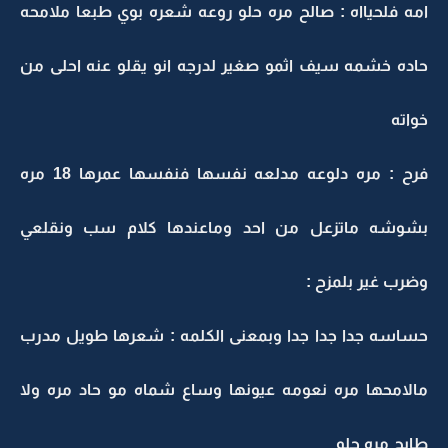
امه فلحيااه : صالح مره حلو روعه شعره بوي طبعا ملامحه
حاده خشمه سيف اثمو صغير لدرجه انو يقلو عنه احلى من
خواته
فرح : مره دلوعه مدلعه نفسها فنفسها عمرها 18 مره
بشوشه ماتزعل من احد وماعندها كلام سب ونقلعي
وضرب غير بلمزح :
حساسه جدا جدا جدا وبمعنى الكلمه : شعرها طويل مدرب
مالامحها مره نعومه عيونها وساع شماه مو حاد مره ولا
طايح مره حلو