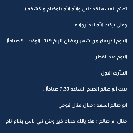
تهتم بنفسها قد دنيى والله الله بلمكياج ولكشخه )
وعلى بركت الله نبـدأ روايـه
اليـوم الاربعاء من شهر رمضان تاريخ 9 \1 : الوقت : 9 صباحآآ
اليوم عيد الفطر
البــآرت الاول
بيـت آبو صالح الصبح الساعه 7:30 صباحآآ :
ابو صالح اسعد : منال منال قومي
منال ام صالح : هلا يالله صباح خير وش تبي ناس بتنام نام