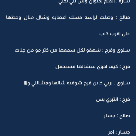
ساره : انقلع يحيوان وش تبي بختي
صالح : وصلت لراسه مسك اعصابه وشال منال وحطها
على اقرب كنب
سلوى وفرح : شهقو لكل سمعها من كثر مو من جنات
فرح : كيف اخوي سشالها مستحمل
سلوى : يربي خاين فرح شوفيه شالها ومشالني وااا
فرح : انثبري بس
صالح : جسار
جسار : امر