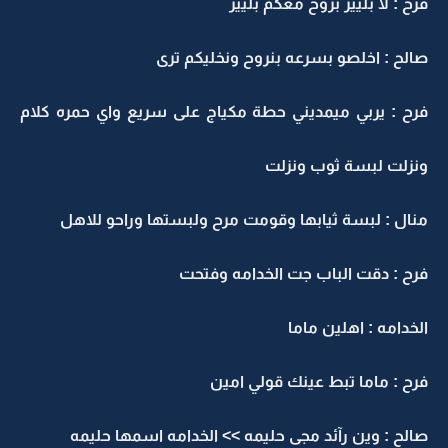
فرح : لا بلييز بروح معكم بلييز
صالح : اخلصو بسرعه بنروح ونخليكم ترى
فرح : يربي ميمديني حطة مكياج على سريع واي حمره كلام
ونزلت لبسة ثوب ونزلت
منال : لبسة ثيابها وقومت مرح ولبستها وراحو للاهل
فرح : دقت الباب جت الخدامه وفتحت
الخدامه : اهلين ماما
فرح : ماما تبط عينك قولي امين
صالح : وين رآئد مجى حليمه >> الخدامه اسمها حليمه