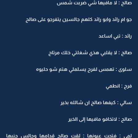
صالح : لا مافيها شي ضربت شمس
جو ام رائد وابو رائد كلهم جالسين يتفرجو على صالح
رائد : تبي اساعد
صالح : لا يقلبي هذي شغلتي خلك مرتاح
سلوى : تهمس لفرح يسلملي هتم شو حليوه
فرح : انطمي
سالي : كيفها صالح ان شالله بخير
صالح : لاتخافو مافيها إلى الخير
لمى : فتحت عيونها : لقت صالح قدامها وجالس جنبها