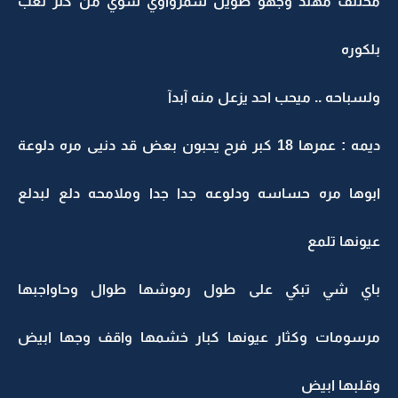
مختلف مهند وجهو طويل سمرواوي شوي من كثر لعب
بلكوره
ولسباحه .. ميحب احد يزعل منه آبدآ
ديمه : عمرها 18 كبر فرح يحبون بعض قد دنيى مره دلوعة
ابوها مره حساسه ودلوعه جدا جدا وملامحه دلع لبدلع
عيونها تلمع
باي شي تبكي على طول رموشها طوال وحاواجبها
مرسومات وكثار عيونها كبار خشمها واقف وجها ابيض
وقلبها ابيض