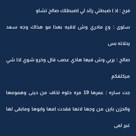
فرح : اذ ا ضبطتي رائد لي اضبطلك صالح تشاو
سلوى : وع مادري وش لاقيه بهذا مو هذاك وجه سعد
يحلاته بس
صالح : يربي وش فيها هاذي عصب قال وخرو شوي اذا شي
ميكلفكم
جت ساره : عمرها 19 مره حلوه تخاف من دينى وهمومها
والحزن باين من وجها لانها فقدت امها وابوها ومابقى لها
غير لمى