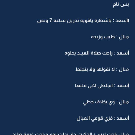
بس نام
اآسعد : ياشطره ياقويه تدرين ساعه 7 ونص
منال : طيب وزبده
آسعد : راحت صلاة العيــد يحلوه
منال : لا تقولها ولا بنجلط
آسعد : انجلطي لاني قلتها
منال : وي يخلاف حظي
آسعد : فزي قومي العيال
منال راحت لبسئ الجكيت حق بدلت نوم وراحت غرفة صالح