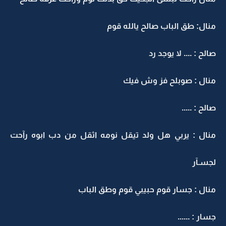
منال: طق الباب صالح يالله قوم
صالح : .... لا يوجد رد
منال : صوبلح فز وش فيك
صالح : .....
منال : يربي هل ولد تيقل نومه اثقل من دب ابوه رآحت
لجسـآر
منال : جسار قوم حبيبي قوم وطق الباب
جسار : ......