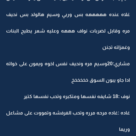
غلاه عنده هههههه بس وربي وسيم هالولد بس نحيف
مره وقابل لضربات نواف هههه وعليه شعر يطيح البنات
وغمزاته تجنن
مشاري:20وسيم مره ونحيف نفس اخوه ويمون على خواته
ادا جاو يبون السوق خخخخخخ
نوف :18 شايفه نفسها ومتكبره وتحب نفسها كتير
غاده :غاده مرحه مرره وتحب الفرفشه وتمووت على مشاعل
وريما