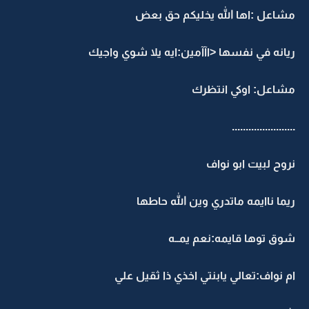
مشاعل :اها الله يخليكم حق بعض
ريانه في نفسها <اآآمين:ايه يلا شوي واجيك
مشاعل: اوكي انتظرك
.......................
نروح لبيت ابو نواف
ريما ناايمه ماتدري وين الله حاطها
شوق توها قايمه:نعم يمــه
ام نواف:تعالي يابنتي اخذي ذا ثقيل علي