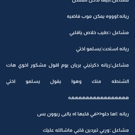
ريانه:اوووه يمكن موب فاضيه
مشاعل ؛:طيب خلاص ياقلبي
ريانه استحت:يسلمو اختي
مشاعل:ريانه ذكرتيني بريان يوم اقول مشكور اخوي هات
الشنطه منك وهوا يقول يسلمو اختي
ههههههههههههههههه
ريانه :اها حلو<<في قلبها اه يالبى ريوون بس
مشاعل :وربي تبردين قلبي ماشالله عليك