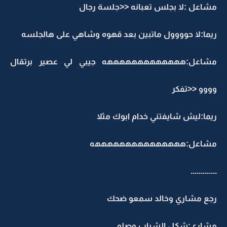
مشاعل :لا بجلس تعبانه <<جلسة رجال
ريما:لا حوووول ماتبين بعد قهوه وشاهي على هالجلسه
مشاعل:هههههههههههههه جيبي لي عصير برتقال
وووو <<تفكر
ريما:ليش شايفتني خدام ابوك مثلا
مشاعل:هههههههههههههههه
.............
رجع مشاري وخالد سمعو ضحك
مشاري:شكل الشباب وصلو