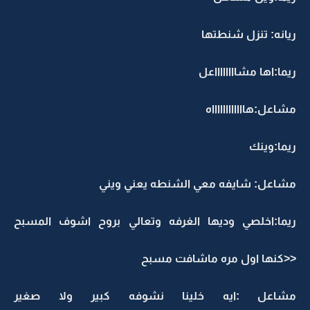
ريانه: تنزل شنطتها
ريما:اها مشااااااااعل
مشاعل:هااااااااااااه
ريما:وينك
مشاعل: شايفه معي الشنطه يعني ويني
ريما:اخلصي وديها الغرفه وتعالي بروح اشوف المسبح
<<كنها اول مره ماشافت مسبح
مشاعل :ايه خلينا نشوفه كبير ولا صغير