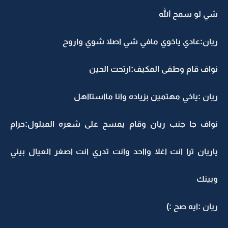
شي لو سمح الله
ريان:عادي ياخوي مافي شي اصلا شوي واروح
نواف قام وطفى المكيف:ارتحت الحين
ريان :ياخي مهتمين بزياده وانا مااستااهل
نواف جا جنب ريان وقام يمسح على شعره المبلول:حرام
ياريان ترا انت اغلا وااحد وانت تدري انت اصغر العيال بيني
وبينك
ريان :ايه صح :)