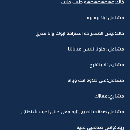
خالد:ههههههههه طيب طيب
مشاعل :يلا بره بره
خالد:ليش الاستراحه استراحة ابوك وانا مدري
مشاعل :خلونا نلبس عباياتنا
مشاري :لا بنتفرج
مشاعل:على حلاوه انت ويااه
مشاري:معااك
مشاعل صدقت انه يبي:ايه معي خلني اجيب شنطتي
ريما:وانتي صدقتيي غبيه