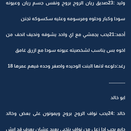
وليد :23صديق ريان الروح بروح ونفس جسم ريان وعيونه
سودا وكبار وحلوه ومرسومه وعليه سكسوكه تجنن
أحمد:21يحب يجمشي مع اي واحد يشوفه ونحيف انحف من
اخوه بس يناسب لشخصيته عيونه سودا مع ازرق غامق
رغد:دلوعه لانها البنت الوحيده واصغر وحده فيهم عمرها 18
..............
ابو خالد
خالد :24يحب نواف الروح بروح ويمونون على بعض وخالد
دايم يحب ادا زعل من نواف يتخبى بعيد عشان يعرف قد ايش