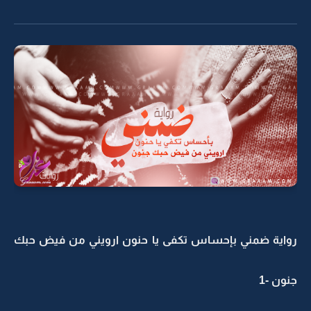
رواية ضمني بإحساس تكفى يا حنون ارويني من فيض حبك
جنون -1