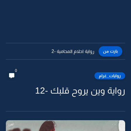
بارت من
رواية احلام المحامية -1
0
روايات_غرام
رواية وين يروح قلبك -12