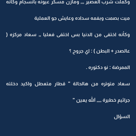
وكملت شرب العصير ,,, ومازن مسكر عيونه بانسجام وكأنه
ميت بصمت وبفمه سداده وعايش جو العملية
وكأنه اختفى من الدنيا بس اختفى فعليا ,, سعاد مركزه (
عالصدر + البطن ) : اي جروح ؟
الممرضة : نو دكتوره .
سعاد متوتره من هالحالة " قطار متعطل واكيد دخلته
جراثيم خطيرة ,,,, الله يعين "
السؤال