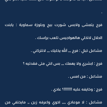
.
فرج يتمشى ولابس شورت بيج وبلوزة سماوية : يابنت
الحلال لاتخلي هالهواجيس تلعب براسك .
مشاعل تبكي : فرج ,,, الله يخليك ,,, لاتتركني .
فرج : ابشري ولا يهمك ,,, بس انتي متى فقدتيه ؟
مشاعل : من امس .
فرج : وخايفه عليه !!!!!!!؟ عادي .
مشاعل : لا موعادي ,,,, اخوي واعرفه زين ,, مايختفي من