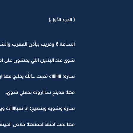
( الجزء الأول)
الساعة 6 وقريب بيأذن المغرب
شوي عند البنتين اللي يمشون على احد
سارة: آآآآآآآآه تعبت....الله يخليج مها 
مها: فديتج سآآآرونة تحملي شوي..
سارة وشويه وبتصيح: انا تعبااااانة ويوعا
مها لمت اختها لحضنها: خلاص الحينة 