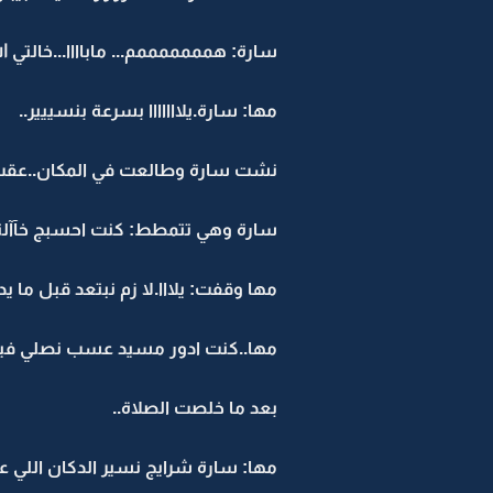
سارة: همممممممم... ماباااا...خالتي الل
مها: سارة.يلااااااا بسرعة بنسييير..
نشت سارة وطالعت في المكان..عقب
سارة وهي تتمطط: كنت احسبج خآآلتي..
مها وقفت: يلااا.لا زم نبتعد قبل ما يد
مها..كنت ادور مسيد عسب نصلي فيه.
بعد ما خلصت الصلاة..
مها: سارة شرايج نسير الدكان اللي ع