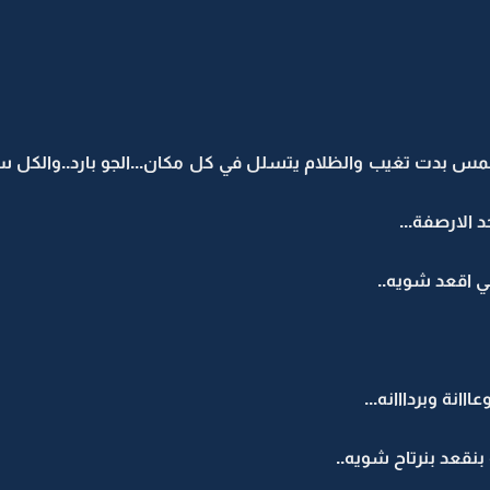
 والشمس بدت تغيب والظلام يتسلل في كل مكان...الجو بارد..والكل س
 الارصفة...
ابي اقعد شويه..
اانة وبردااانه...
بنقعد بنرتاح شويه..