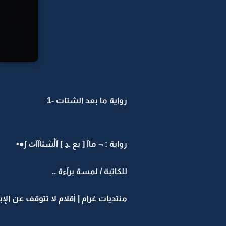
رواية ما بعد الشتات -1
رواية : ¬ مآآ [ بع ـڍ ] آڷشٺآآآٺ ∫●•
للكاتبة / لمسة برآءة ..
منتديات غرام | أقلام لا تتوقف عن الإب
ــــــــــــــــــــــــــــــــــ