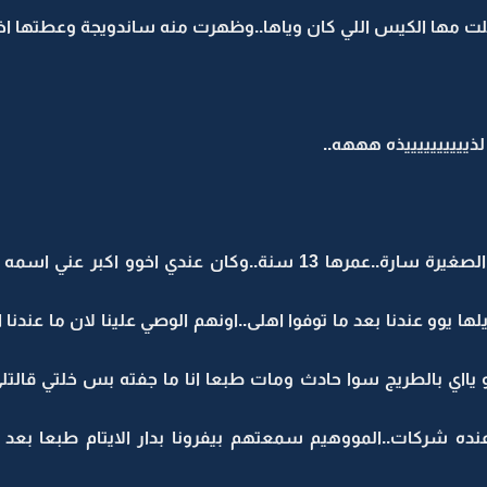
ت مها الكيس اللي كان وياها..وظهرت منه ساندويجة وعطتها اخت
ذييييييييييذه هههه..
ا يوو عندنا بعد ما توفوا اهلى..اونهم الوصي علينا لان ما عندنا ا
ااي بالطريج سوا حادث ومات طبعا انا ما جفته بس خلتي قالتلي
نده شركات..المووهيم سمعتهم بيفرونا بدار الايتام طبعا بعد 