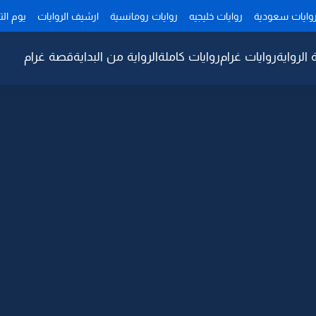
وايات سعودية
روايات خليجيه
روايات رومانسية
ارشيف الروايات
يوم ال
 الرواية
روايات غرام
روايات كاملة
الرواية من البداية
قصة غرام