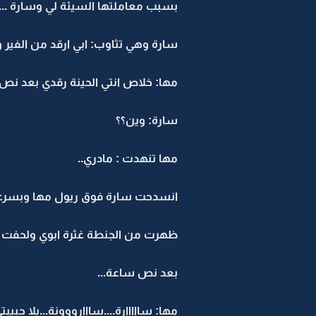
بسبب معاملتها السيئة لي وسارة ...)
سارة وهي تثاوب: ابي ارقد من الفير وا
مها: خلاص انتي الحينة رقدي بعد نص
سارة: وين؟؟
مها تنهدت : مادري..
انسدحت سارة فوق ريول مها وبسرعه
ظهرت من الجنطة غثرة ابوي ولحفت سا
بعد نص ساعة...
مها: سااااارة....سااارووونة...يلا حبيبت