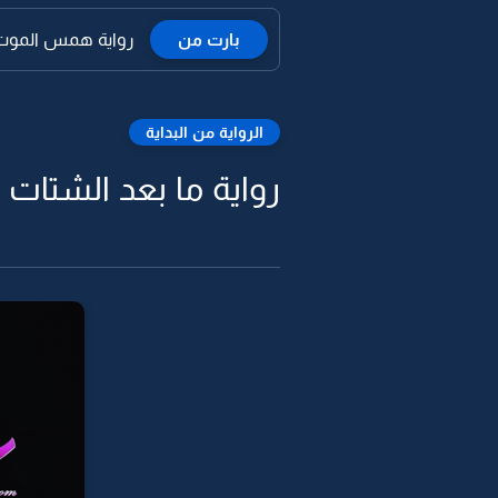
بارت من
رواية همس الموت - er Death ™ - 1
الرواية من البداية
رواية ما بعد الشتات -1