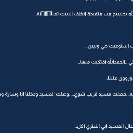
ه يخليييج مب متفيجة انظف البييت تعبآآآآآآآآآنة..
 استوعبت هي وييين..
.الحمدالله افتكيت منها..
وروون علينا..
..حصلت مسيد قريب شوي....وصلت المسيد ودخلنا انا وسارة وصل
دال المسيد ابي اشتري اكل..