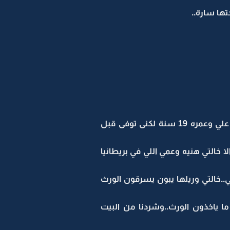
ها سارة..
((مها..أنا عمري 17 سنة..وهاي اختي الصغيرة سارة..عمرها 13 سنة..وكان عندي اخوو اكبر عني اسمه علي وعمره 19 سنة لكنى توفى قبل
لا خالتي هنيه وعمي اللي في بريطانيا
..خالتي وريلها يبون يسرقون الورث
ما ياخذون الورث..وشردنا من البيت