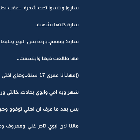
ساروا ويلسوا تحت شجرة....عقب بطل
سارة كلتها بشهية..
سارة: يمممم..باردة بس اليوع يخليها ل
مها طالعت فيها وابتسمت..
شهر ويه امي وابوي بحادث..خالتي وريله
بس بعد ما عرف ان اهلي توفوو وهو ي
مالنا لان ابوي تاجر غني ومعروف وع