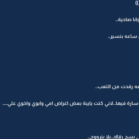
)
نا صاحية..
 ساعه بنسير..
 رقدت من التعب..
رة فيها..لاني كنت يايبة بعض اغراض امي وابوي واخوي علي....
ي بسج رقااد..يلا بنرووح..