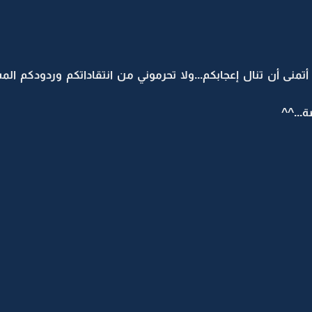
أتمنى أن تنال إعجابكم...ولا تحرموني من انتقاداتكم وردودكم 
...^^