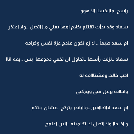
راسج..ماايخساا الا هوو
سعاد وقد بدأت تقتنع بكلام امها يعني ماا اتصل ..ولا اعتذر
ام سعد طبعاً .. لاازم تكون عندج عزة نفس وكرامه
سعاد ..نزلت رأسها ..تحاول ان تخفي دموعهاا بس ..يمه اناا
احب خالد..ومشتاااقه له
واخااف يزعل مني ويتركني
ام سعد لااتخاافين..ماايقدر يتركج ..عشان بنتكم
و اذا جاا ولا اتصل لاا تكلمينه ..الين اعلمج