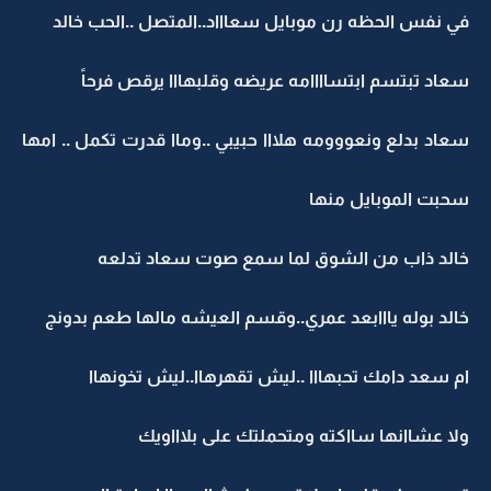
في نفس الحظه رن موبايل سعاااد..المتصل ..الحب خالد
سعاد تبتسم ابتساااامه عريضه وقلبهااا يرقص فرحاً
سعاد بدلع ونعووومه هلااا حبيبي ..وماا قدرت تكمل .. امها
سحبت الموبايل منها
خالد ذاب من الشوق لما سمع صوت سعاد تدلعه
خالد بوله يااابعد عمري..وقسم العيشه مالها طعم بدونج
ام سعد دامك تحبهااا ..ليش تقهرهاا..ليش تخونهاا
ولا عشاانها سااكته ومتحملتك على بلاااويك