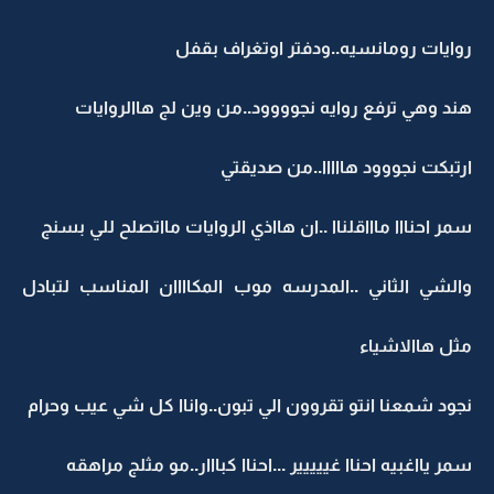
روايات رومانسيه..ودفتر اوتغراف بقفل
هند وهي ترفع روايه نجوووود..من وين لج هاالروايات
ارتبكت نجووود هااااا..من صديقتي
سمر احنااا ماااقلناا ..ان هااذي الروايات مااتصلح للي بسنج
والشي الثاني ..المدرسه موب المكاااان المناسب لتبادل
مثل هاالاشياء
نجود شمعنا انتو تقروون الي تبون..واناا كل شي عيب وحرام
سمر يااغبيه احناا غييييير ...احناا كبااار..مو مثلج مراهقه