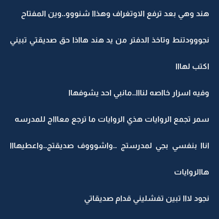
هند وهي بعد ترفع الاوتغراف وهذاا شنووو..وين المفتاح
نجووودتنط وتاخذ الدفتر من يد هند هااذا حق صديقتي تبيني
اكتب لهااا
وفيه اسرار خااصه لنااا..مانبي احد يشوفهاا
سمر تجمع الروايات هذي الروايات ما ترجع معاااج للمدرسه
اناا بنفسي بجي لمدرستج ..واشوووف صديقتج..واعطيهااا
هاالروايات
نجود لااا تبين تفشليني قدام صديقاتي