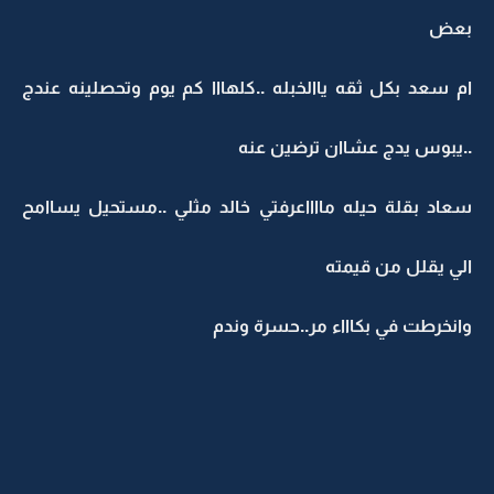
بعض
ام سعد بكل ثقه ياالخبله ..كلهااا كم يوم وتحصلينه عندج
..يبوس يدج عشاان ترضين عنه
سعاد بقلة حيله مااااعرفتي خالد مثلي ..مستحيل يساامح
الي يقلل من قيمته
وانخرطت في بكاااء مر..حسرة وندم