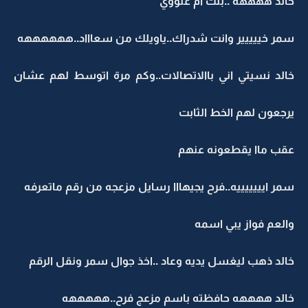
خالد ههههه ..بنت ام علووي
سمر خييييير وانت شدراك..ياويلك من سعاااد..ههههههه
خالد نسيتي اني باالاتصالات..وكم مرة اتوسط لهم عشان
يرجعون لهم الخط الثابت
عقب ماا يقطعونه عنهم
سمر ايييييييه..فرح يجيهااا رسايل مزعجه من رقم ماتعرفه
والعم فواز يبي اسمه
خالد ذهب ليغسل يديه وعاد ..اخذ جوال سمر ونقل الرقم
خالد ههههه حافظته باسم مزعج فرح..هههههه