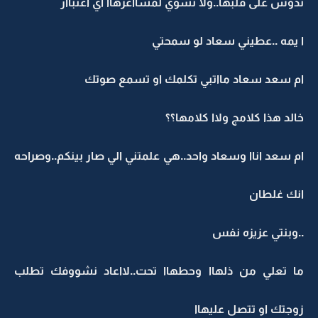
تدوس على قلبها..ولا تسوي لمشااعرهاا اي اعتباار
ا يمه ..عطيني سعاد لو سمحتي
ام سعد سعاد مااتبي تكلمك او تسمع صوتك
خالد هذا كلامج ولاا كلامها؟؟
ام سعد اناا وسعاد واحد..هي علمتني الي صار بينكم..وصراحه
انك غلطان
..وبنتي عزيزه نفس
ما تعلي من ذلهاا وحطهاا تحت..لااعاد نشووفك تطلب
زوجتك او تتصل عليهاا