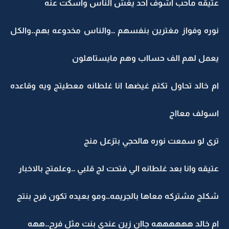
عتيقه ماحب اشوف احد يغش الناس واسكت عنه
نوره وفواز مغترين بنفسهم ..والناس مخدوعه بهم..والكل
يعمل لهم الف حسااب وهم مايستاهلون
ام خالد تحاول تكتم غيضها انا غلطانه معطيتج ويه وقاعده
اسولف معااج
ترى لو سمعت نوره هالحجي بتزعل منج
عتيقه وانا بعد غلطانه الي فتحت لج قلبي ..وعلمتج بالاخبار
شكلج مشتركه معاها بالجريمه..ومو بعيده تكون فرح بنتج
ام خالد ههههههه جاان زين عندي بنت مثل فرح..ههه