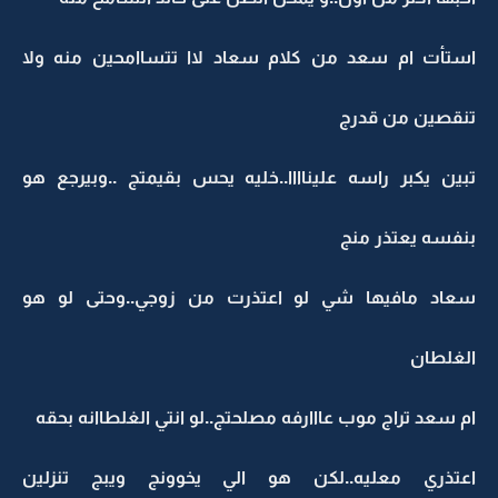
استأت ام سعد من كلام سعاد لاا تتساامحين منه ولا
تنقصين من قدرج
تبين يكبر راسه عليناااا..خليه يحس بقيمتج ..وبيرجع هو
بنفسه يعتذر منج
سعاد مافيها شي لو اعتذرت من زوجي..وحتى لو هو
الغلطان
ام سعد تراج موب عااارفه مصلحتج..لو انتي الغلطاانه بحقه
اعتذري معليه..لكن هو الي يخوونج ويبج تنزلين