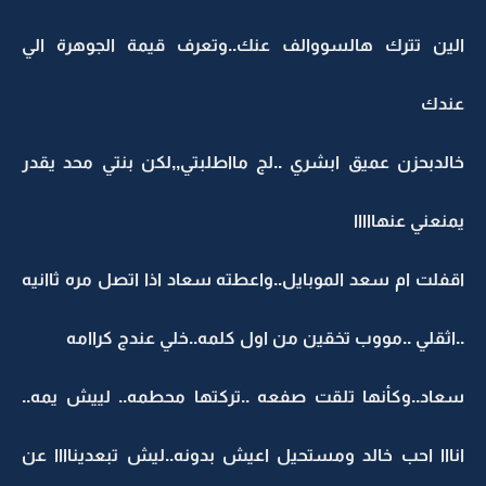
الين تترك هالسووالف عنك..وتعرف قيمة الجوهرة الي
عندك
خالدبحزن عميق ابشري ..لج مااطلبتي,,لكن بنتي محد يقدر
يمنعني عنهااااا
اقفلت ام سعد الموبايل..واعطته سعاد اذا اتصل مره ثاانيه
..اثقلي ..مووب تخقين من اول كلمه..خلي عندج كراامه
سعاد..وكأنها تلقت صفعه ..تركتها محطمه.. لييش يمه..
انااا احب خالد ومستحيل اعيش بدونه..ليش تبعديناااا عن