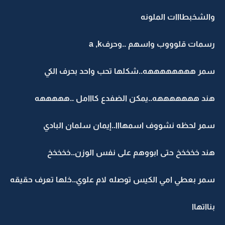
والشخبطااات الملونه
رسمات قلوووب واسهم ..وحرفa ,k
سمر ههههههههه..شكلها تحب واحد بحرف الكي
هند هههههههه..يمكن الضفدع كااامل ..هههههه
سمر لحظه نشووف اسمهااا..إيمان سلمان البادي
هند خخخخخ حتى ابووهم على نفس الوزن..خخخخخ
سمر بعطي امي الكيس توصله لام علوي..خلها تعرف حقيقه
بنااتهاا