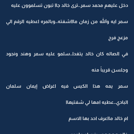
دخل عليهم محمد سمر..ترى خالد جاا تبون تسلموون عليه
سمر ايه والله من زمان ماااشفته..وبالمره اعطيه الرقم الي
مزعج فرح
في الصاله كان خالد يتغدا..سلمو عليه سمر وهند ونجود
وجلسن قريباً منه
سمر يمه هذا الكيس فيه اغراض إيمان سلمان
البادي..عطيه امها لي شفتيهاا
ام خالد مااعرف احد بها الاسم