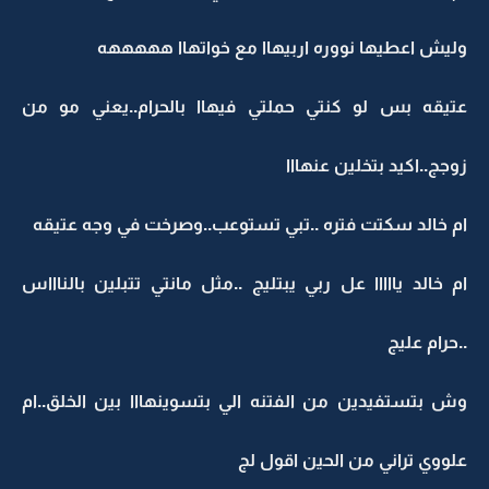
وليش اعطيها نووره اربيهاا مع خواتهاا هههههه
عتيقه بس لو كنتي حملتي فيهاا بالحرام..يعني مو من
زوجج..اكيد بتخلين عنهااا
ام خالد سكتت فتره ..تبي تستوعب..وصرخت في وجه عتيقه
ام خالد يااااا عل ربي يبتليج ..مثل مانتي تتبلين بالناااس
..حرام عليج
وش بتستفيدين من الفتنه الي بتسوينهااا بين الخلق..ام
علووي تراني من الحين اقول لج