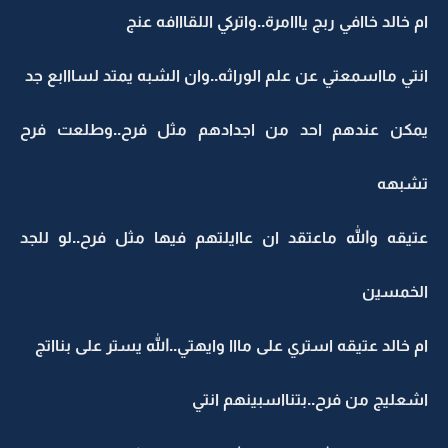
ام خالد خاافي ربج يااامرة..واتركي اللقااافه عنج
انتي مااسمعتي عن علم الوراثه..وان الشبه يمتد لسااابع جد
يمكن عندهم احد من اجدادهم مثل فرح..وطلعت فرح
تشبهه
عتيقه والله ماعتقد ان عاايلتهم فيها مثل فرح..لو للجد
الخمسين
ام خالد عتيقه استري على مااا وايهتي..الله يستر على بنااتج
اشعليج من فرح..بتنااسبينهم انتي