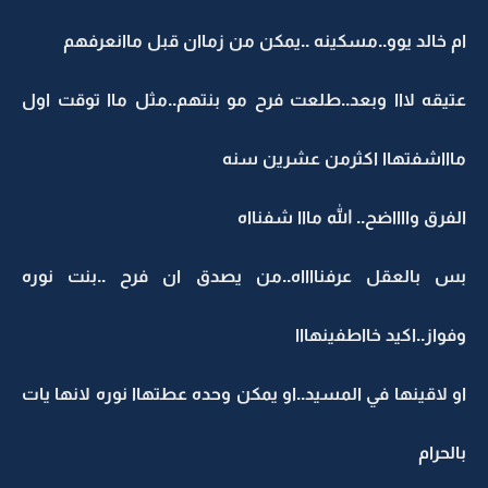
ام خالد يوو..مسكينه ..يمكن من زماان قبل ماانعرفهم
عتيقه لااا وبعد..طلعت فرح مو بنتهم..مثل ماا توقت اول
ماااشفتهاا اكثرمن عشرين سنه
الفرق وااااضح.. الله مااا شفنااه
بس بالعقل عرفنااااه..من يصدق ان فرح ..بنت نوره
وفواز..اكيد خااطفينهااا
او لاقينها في المسيد..او يمكن وحده عطتهاا نوره لانها يات
بالحرام