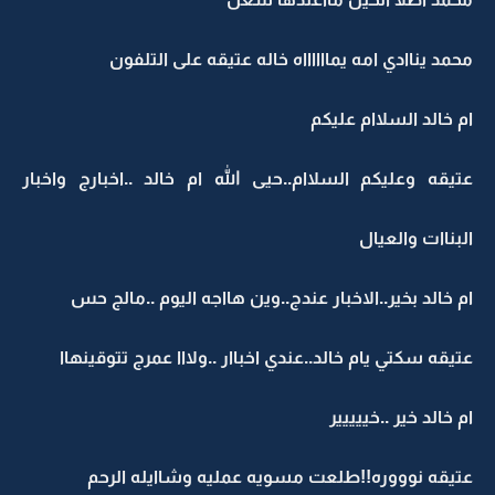
محمد يناادي امه يمااااااه خاله عتيقه على التلفون
ام خالد السلاام عليكم
عتيقه وعليكم السلاام..حيى الله ام خالد ..اخبارج واخبار
البناات والعيال
ام خالد بخير..الاخبار عندج..وين هااجه اليوم ..مالج حس
عتيقه سكتي يام خالد..عندي اخباار ..ولااا عمرج تتوقينهاا
ام خالد خير ..خييييير
عتيقه نوووره!!طلعت مسويه عمليه وشاايله الرحم