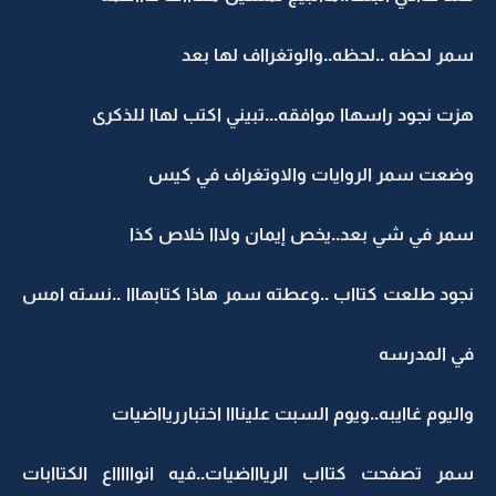
سمر لحظه ..لحظه..والوتغرااف لها بعد
هزت نجود راسهاا موافقه...تبيني اكتب لهاا للذكرى
وضعت سمر الروايات والاوتغراف في كيس
سمر في شي بعد..يخص إيمان ولااا خلاص كذا
نجود طلعت كتااب ..وعطته سمر هاذا كتابهااا ..نسته امس
في المدرسه
واليوم غاايبه..ويوم السبت علينااا اختبارريااضيات
سمر تصفحت كتااب الرياااضيات..فيه انواااااع الكتاابات