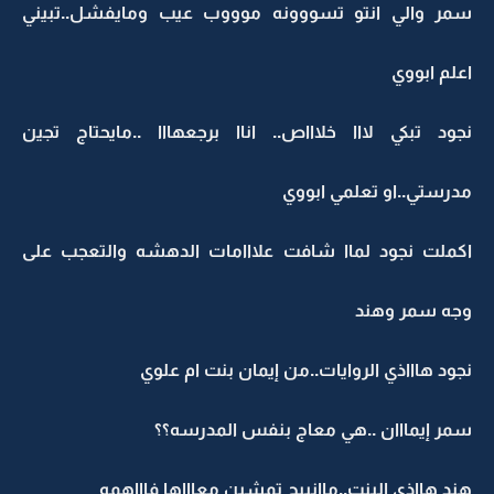
سمر والي انتو تسووونه موووب عيب ومايفشل..تبيني
اعلم ابووي
نجود تبكي لااا خلاااص.. اناا برجعهااا ..مايحتاج تجين
مدرستي..او تعلمي ابووي
اكملت نجود لماا شافت علااامات الدهشه والتعجب على
وجه سمر وهند
نجود هاااذي الروايات..من إيمان بنت ام علوي
سمر إيمااان ..هي معاج بنفس المدرسه؟؟
هند هااذي البنت..ماانبيج تمشين معاااها فاااهمه