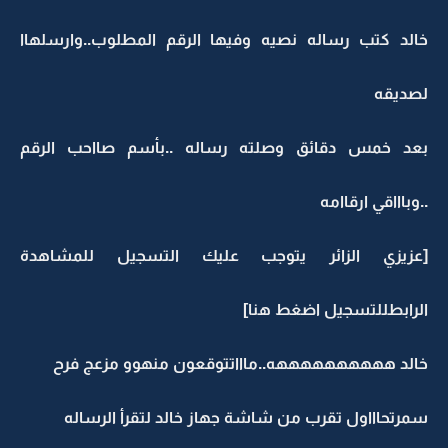
خالد كتب رساله نصيه وفيها الرقم المطلوب..وارسلهاا
لصديقه
بعد خمس دقائق وصلته رساله ..بأسم صااحب الرقم
..وباااقي ارقاامه
[عزيزي الزائر يتوجب عليك التسجيل للمشاهدة
الرابطللتسجيل اضغط هنا]
خالد ههههههههههه..ماااتتوقعون منهوو مزعج فرح
سمرتحاااول تقرب من شاشة جهاز خالد لتقرأ الرساله