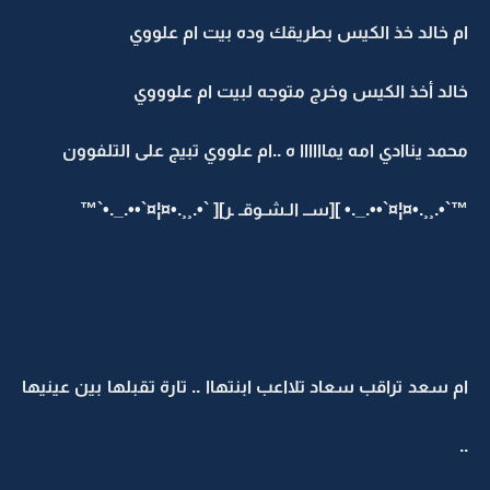
ام خالد خذ الكيس بطريقك وده بيت ام علووي
خالد أخذ الكيس وخرج متوجه لبيت ام علوووي
محمد يناادي امه يماااااا ه ..ام علووي تبيج على التلفوون
™`•.¸¸.•¤¦¤`••._.• ][ســ الـشـوقـ ـر][ `•.¸¸.•¤¦¤`••._.•`™
ام سعد تراقب سعاد تلااعب ابنتهاا .. تارة تقبلها بين عينيها
..