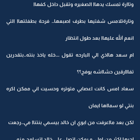
وتاارة تمسك يدهاا الصغيره وتقبل داخل كفهاا
وتارةتلامس شفتيها بطرف اصبعها.. فرحة بطفلتهاا التي
انعم الله عليهاا بعد طول انتظار
ام سعد هااذي الي البارحه تقول ...خله ياخذ بنته..بتقدرين
تفااارقين حشااشه يوفج؟؟
سعاد امس كانت اعصابي متوتره وحسيت اني ممكن اكره
بنتي لو سمااها ايمان
لكن بعد مااعرفت من ابوي ان خالد بيسمي بنتناا مي..رجعت
احبها اكثر من اول..و يمكن اتصل على خالد اتسامح منه