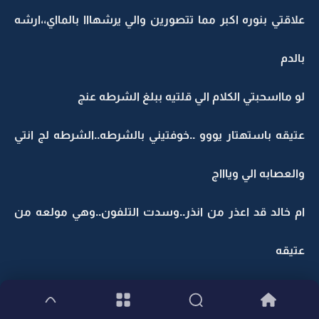
علاقتي بنوره اكبر مما تتصورين والي يرشهااا بالمااي،،ارشه
بالدم
لو مااسحبتي الكلام الي قلتيه ببلغ الشرطه عنج
عتيقه باستهتار يووو ..خوفتيني بالشرطه..الشرطه لج انتي
والعصابه الي وياااج
ام خالد قد اعذر من انذر..وسدت التلفون..وهي مولعه من
عتيقه
عتيقه سكرت من ام خالد ..واتصلت على ام سعد...ومااردت