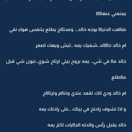
يمنعني عنهااااا
ضااقت الدنيااا بوجه خالد... ومحتااج يطلع يتنفس هواء نقي
ام خالد خاااالد..شفيك يمه ..ليش ويهك اصفر
خالد ماا في شي.. يمه بروح بيتي ارتاح شوي..تبون شي قبل
مااطلع
ام خالد ودي انك تقعد عندي وتناام وترتاااح
و اذا تشوف راحتح في بيتك ..على راحتك يمه
خالد يقبل رأس والدته الجاايات اكثر يمه