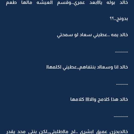
خالد بوله يااابعد عمري..وقسم العيشه مالها طعم
بدونج..؟؟
خالد يمه ..عطيني سعاد لو سمحتي
...........
خالد انا وسعااد بنتفاهم,,عطيني اكلمهاا
..........
خالد هذا كلامج والاااا كلامها
............
خالدبحزن عميق ابشري ..لج مااطلبتي,,لكن بنتي محد يقدر