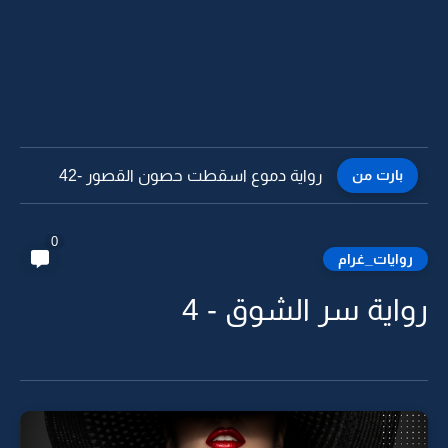
بارت من
رواية دموع اسقطت حصون القصور -42
0
روايات_غرام
رواية سر الشوق - 4