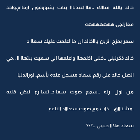
خالد يالله منااك ..مااااعندنااا بنات يشووفون ارقاام.واحد
مغازلجي.هههههههه
سمر بمزح انزين ياااخالد ان ماااعلمت عليك سعاااد
خالد ذكرتيني ..خلني اكلمهاا واعلمها اني سميت بنتهااااا ..مي
اتصل خالد على رقم سعاد مسجل عنده بأسم..نورالدنيا
من اول رنه ..سمع صوت سعااد..تساارع نبض قلبه
.مشتاااق .. ذاب مع صوت سعاااد الناعم
سعاد هلااا حبيبي...؟؟؟