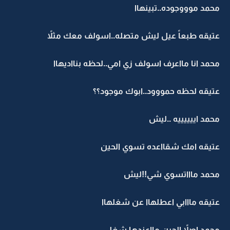
محمد موووجوده..تبينهاا
عتيقه طبعاً عيل ليش متصله..اسولف معك مثلاً
محمد انا مااعرف اسولف زي امي..لحظه بنااديهاا
عتيقه لحظه حمووود..ابوك موجود؟؟
محمد اييييييه ..ليش
عتيقه امك شقااعده تسوي الحين
محمد ماااتسوي شي!!ليش
عتيقه مااابي اعطلهاا عن شغلهاا
محمد اصلاً الحين مااعندها شغل