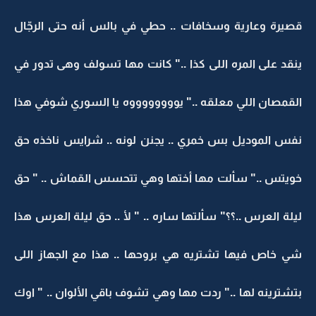
قصيرة وعارية وسخافات .. حطي في بالس أنه حتى الرجّال
ينقد على المره اللى كذا .." كانت مها تسولف وهى تدور في
القمصان اللي معلقه .." يووووووووه يا السوري شوفي هذا
نفس الموديل بس خمري .. يجنن لونه .. شرايس ناخذه حق
خويتس .." سألت مها أختها وهي تتحسس القماش .. " حق
ليلة العرس ..؟؟" سألتها ساره .. " لأ .. حق ليلة العرس هذا
شي خاص فيها تشتريه هي بروحها .. هذا مع الجهاز اللى
بتشترينه لها .." ردت مها وهي تشوف باقي الألوان .. " اوك