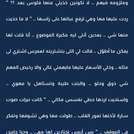
وملزومه فيهم .. لا تكونين خذيتي منها فلوس بعد ؟؟ "
ردت عليها مها وهي ترفع عباتها على راسها .. " لا ما خذيت
منها شي .. بعدين أنتي ليه مكبرة الموضوع .. أنا قلت لها
يمكن ما أطوّل .. قالت لي اللى بتشترينه لعمرس اشتري لى
مثله .. وخلي الأسعار عليها مايهمني غالي والا رخيص المهم
شي ذوق وحلو .. والبنت طيبة وتستاهل يا مهوي ..
واستحيت اردها حطي نفسس مكاني .. " كانت نبرات صوت
سارة لأختها تعور القلب .. طولت مها وهي تشوفها وتفكر
في الموقف .. " بس أبيس تختارين لها معي .. وحنا جايين