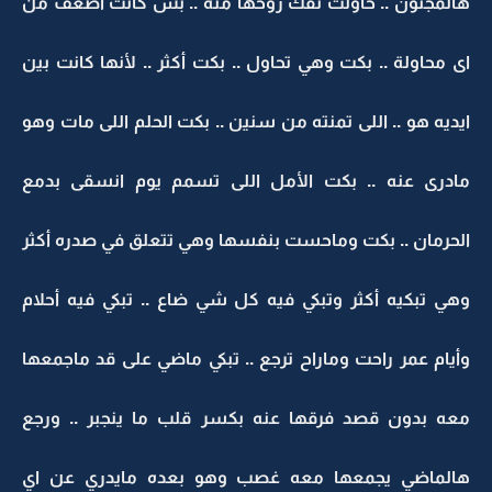
هالمجنون .. حاولت تفك روحها منه .. بس كانت اضعف من
اى محاولة .. بكت وهي تحاول .. بكت أكثر .. لأنها كانت بين
ايديه هو .. اللى تمنته من سنين .. بكت الحلم اللى مات وهو
مادرى عنه .. بكت الأمل اللى تسمم يوم انسقى بدمع
الحرمان .. بكت وماحست بنفسها وهي تتعلق في صدره أكثر
وهي تبكيه أكثر وتبكي فيه كل شي ضاع .. تبكي فيه أحلام
وأيام عمر راحت وماراح ترجع .. تبكي ماضي على قد ماجمعها
معه بدون قصد فرقها عنه بكسر قلب ما ينجبر .. ورجع
هالماضي يجمعها معه غصب وهو بعده مايدري عن اي