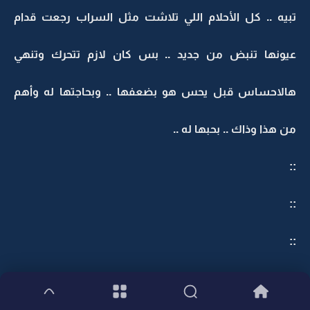
تبيه .. كل الأحلام اللي تلاشت مثل السراب رجعت قدام
عيونها تنبض من جديد .. بس كان لازم تتحرك وتنهي
هالاحساس قبل يحس هو بضعفها .. وبحاجتها له وأهم
من هذا وذاك .. بحبها له ..
::
::
::
حسها تتحرك بين ايدينه .. غصب عنه اضطر يحررها .. ابتعدت