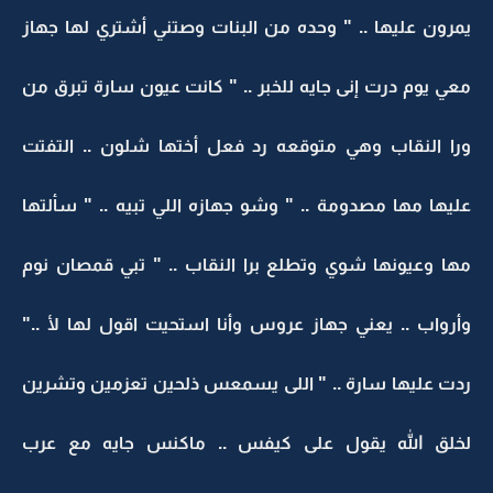
يمرون عليها .. " وحده من البنات وصتني أشتري لها جهاز
معي يوم درت إنى جايه للخبر .. " كانت عيون سارة تبرق من
ورا النقاب وهي متوقعه رد فعل أختها شلون .. التفتت
عليها مها مصدومة .. " وشو جهازه اللي تبيه .. " سألتها
مها وعيونها شوي وتطلع برا النقاب .. " تبي قمصان نوم
وأرواب .. يعني جهاز عروس وأنا استحيت اقول لها لأ .."
ردت عليها سارة .. " اللى يسمعس ذلحين تعزمين وتشرين
لخلق الله يقول على كيفس .. ماكنس جايه مع عرب