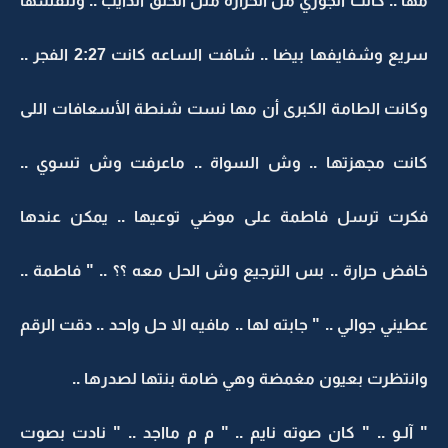
مها .. كانت الجوري من الحرارة مثل الخلق الذايب .. وتنفسها
سريع وشفايفها بيضا .. شافت الساعه كانت 2:27 الفجر ..
وكانت الطامة الكبرى أن مها نست شنطة الأسعافات اللى
كانت مجهزتها .. وش السواة .. ماعرفت وش تسوي ..
فكرت ترسل فاطمة على موضي توعيها .. يمكن عندها
خافض حرارة .. بس الترجيع وش الحل معه ؟؟ .. " فاطمة ..
عطيني جوالي .. " جابته لها .. مافيه الا حل واحد .. دقت الرقم
وانتظرت بعيون مغمضة وهي ضامة بنتها لصدرها ..
" آلـو .. " كان صوته نايم .. " م م مااجد .. " نادت بصوت