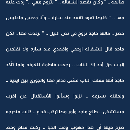
طالعه .. " وكان يقصد الشغاله .. " بتروح معي .." ردت عليه
مها .. " خليها تعود تقعد عند سارة .. وأنا معس ماعليس
خطر .. مالها حاجه تروح في نص الليل .. " ترددت مها .. لكن
ماجد قال للشغاله ارجعي واقعدي عند ساره ولا تفتحين
الباب حق أحد الا البنات .. رجعت فاطمة للغرفه ولما تأكد
ماجد أنها قفلت الباب مشى قدام مها والجوري بين ايديه ..
ولحقته بسرعه .. نزلوا وسألوا الأستقبال عن اقرب
مستشفى .. طلع ماجد وأمر مها تركب قدام .. كانت منحرجه
صرخ فيها أن هذا مهوب وقت الحيا .. ركبت قدام وحط