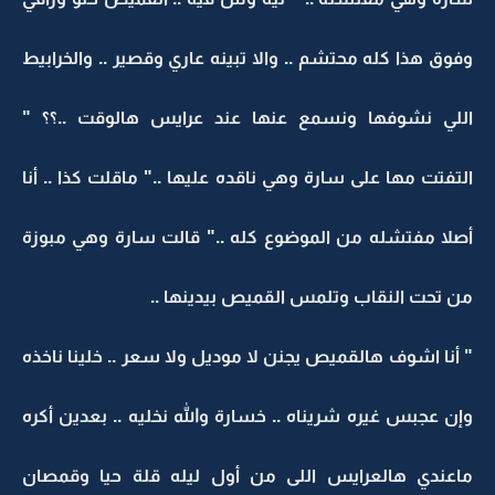
وفوق هذا كله محتشم .. والا تبينه عاري وقصير .. والخرابيط
اللي نشوفها ونسمع عنها عند عرايس هالوقت ..؟؟ "
التفتت مها على سارة وهي ناقده عليها .." ماقلت كذا .. أنا
أصلا مفتشله من الموضوع كله .." قالت سارة وهي مبوزة
من تحت النقاب وتلمس القميص بيدينها ..
" أنا اشوف هالقميص يجنن لا موديل ولا سعر .. خلينا ناخذه
وإن عجبس غيره شريناه .. خسارة والله نخليه .. بعدين أكره
ماعندي هالعرايس اللى من أول ليله قلة حيا وقمصان