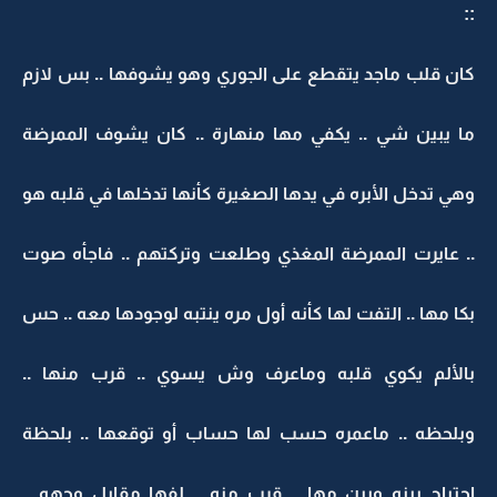
::
كان قلب ماجد يتقطع على الجوري وهو يشوفها .. بس لازم
ما يبين شي .. يكفي مها منهارة .. كان يشوف الممرضة
وهي تدخل الأبره في يدها الصغيرة كأنها تدخلها في قلبه هو
.. عايرت الممرضة المغذي وطلعت وتركتهم .. فاجأه صوت
بكا مها .. التفت لها كأنه أول مره ينتبه لوجودها معه .. حس
بالألم يكوي قلبه وماعرف وش يسوي .. قرب منها ..
وبلحظه .. ماعمره حسب لها حساب أو توقعها .. بلحظة
احتياج بينه وبين مها .. قرب منه .. لفها مقابل وجهه ..