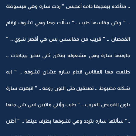
.. متأكده بيعجبها دامه أعجبس " ردت ساره وهي مبسوطة
.. " وش مقاسها طيب .." سألت مها وهي تشوف ارقام
القمصان .. " قريب من مقاسس بس هي أقصر شوي .. "
جاوبتها سارة وهي مشغوله بمكان ثاني تتخير بيجامات ..
طلعت مها المقاس قدام ساره عشان تشوفه .. " ايه
شكله مضبوط .. تصدقين حتى اللون روعه .. " انبهرت سارة
بلون القميص الغريب .. " طيب وأنتي ماتبين لس شي منها
.." سألتها ساره بتردد وهي تشوفها بطرف عينها .. " أظن