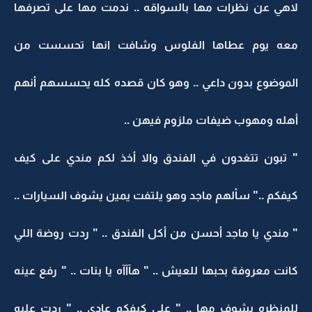
لاهي عن نظرات مها بالسواقه .. ندمت مها على تصرفها
معه يوم عطاها الفلوس وشافت انها تحسست من
الموضوع بدون داعي .. وهو كان قصده كله يحسسهم أنهم
أهله ومهوب ضيفات ملزوم فيهن ..
" تبون تتغدون في الفندق والا أخذ لكم مندي على كيف
كيفكم .." سألهم ماجد وهو يلتفت يمين يشوف السيارات ..
" مندي يا ماجد أحسن من أكل الفندق .. " ردت روضة اللي
كانت معروفة بحبها للعيش .. " هآآآه يا بنات .. " رفع عينه
للمنظره يشوف مها .. " على كيفكم عادي .. " ردت عليه