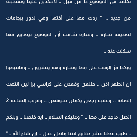
تكلمنا في الموضوع ذا من قبل .. لاتنكدين علينا وتفتحينه
من جديد .. " ردت مها على أختها وهي تدور بيجامات
لصديقة سارة .. وسارة شافت أن الموضوع بيضايق مها
سكتت عنه ..
وبكذا مرّ الوقت على مها وساره وهم يتشرون .. ومانتبهوا
أن الظهر أذن .. طلعن وقعدن على كراسي برا لين انتهت
الصلاة .. وعقبه رجعن يكملن سوقهن .. وقريب الساعه 2
اتصل ماجد على مها .. " وعليكم السلام .. ايه خلصنا .. وينكم
.. طيب عطنا عشر دقايق لاننا ماندل عدل .. ان شاء الله .."