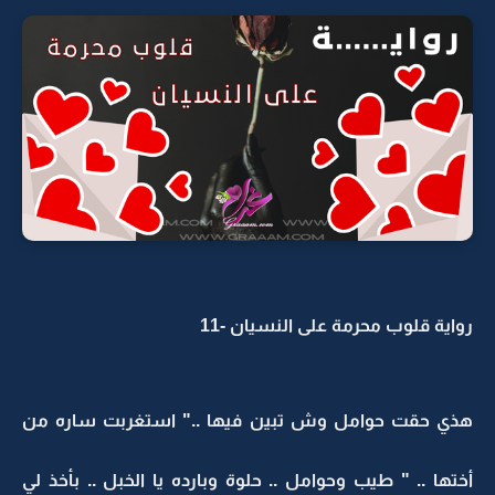
رواية قلوب محرمة على النسيان -11
هذي حقت حوامل وش تبين فيها .." استغربت ساره من
أختها .. " طيب وحوامل .. حلوة وبارده يا الخبل .. بأخذ لي