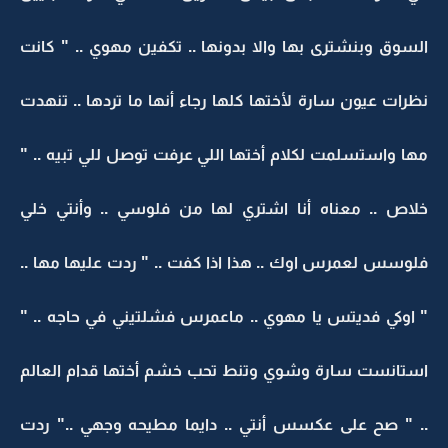
السوق وبنشترى بها والا بدونها .. تكفين مهوي .. " كانت
نظرات عيون سارة لأختها كلها رجاء أنها ما تردها .. تنهدت
مها واستسلمت لكلام أختها اللي عرفت توصل للي تبيه .. "
خلاص .. معناه أنا اشتري لها من فلوسي .. وأنتي خلي
فلوسس لعمرس اوك .. هذا اذا كفت .. " ردت عليها مها ..
" اوكي فديتس يا مهوي .. ماعمرس فشلتيني في حاجه .. "
استانست سارة وشوي وتنط تحب خشم أختها قدام العالم
.. " صح على عكسس أنتي .. دايما مطيحه وجهي .." ردت