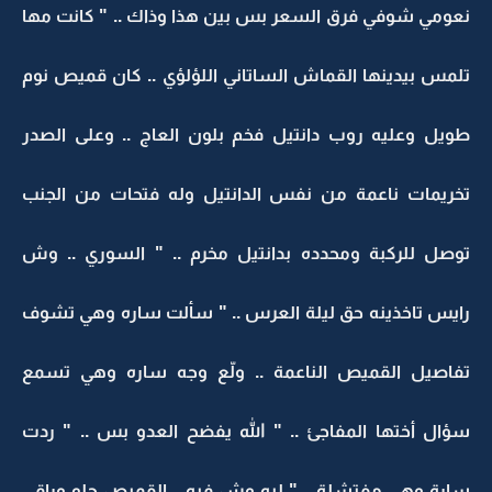
نعومي شوفي فرق السعر بس بين هذا وذاك .. " كانت مها
تلمس بيدينها القماش الساتاني اللؤلؤي .. كان قميص نوم
طويل وعليه روب دانتيل فخم بلون العاج .. وعلى الصدر
تخريمات ناعمة من نفس الدانتيل وله فتحات من الجنب
توصل للركبة ومحدده بدانتيل مخرم .. " السوري .. وش
رايس تاخذينه حق ليلة العرس .. " سألت ساره وهي تشوف
تفاصيل القميص الناعمة .. ولّع وجه ساره وهي تسمع
سؤال أختها المفاجئ .. " الله يفضح العدو بس .. " ردت
سارة وهي مفتشلة .. " ليه وش فيه .. القميص حلو وراقي