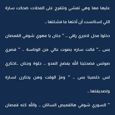
عليها مها وهي تمشي وتتفرج على المحلات ضحكت سارة
اللي استانست أن أختها ما فشلتها ..
دخلوا محل لانجري راقي .. " جنان يا مهوي شوفي القمصان
بس .." قالت ساره بصوت عالي من الوناسة .. " قصري
صوتس فضحتينا الله يفضح العدو .. حلوة وجنان ..اختاري
لس خلصينا بس .. " ومرّ الوقت وهن يختارن لسارة
ولصديقتها ..
" السوري شوفي هالقميص الساتان .. والله كنه قمصان