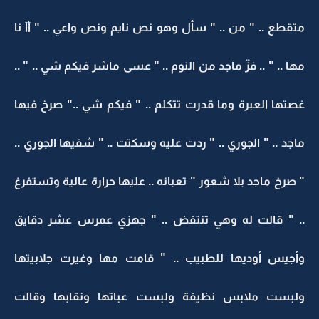
متقطع .. " من .. " سأل وهو نص نايم ونص واعي .. " أأ نا
مها .. " .. فزّ ماجد من النوم .. " عسى ماشر فيكم شي .. " ..
غصتها العبرة وما قدرت تتكلم .. " فيكم شي .." صرخ فيها
ماجد .. " الجوري .. " ردت عليه وسكتت .. " شفيها الجوري ..
" صرخ ماجد بلا شعور " تعبانه .. عليها حرارة عالية وتستفرغ
.. " قالت له وهي تنتفض .. " جهزي عمرس عشر دقايق
وأجيس أوديها للطبيب .. " قامت مها وغيرت جلابيتها
ولبست ملابس نظيفة ولبست عباتها ونقابها وقالت