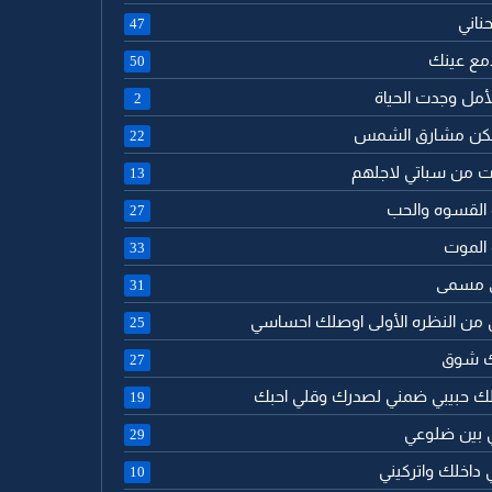
حناني
47
 دمع عينك
50
الأمل وجدت الحياة
2
تسكن مشارق الشمس
22
ت من سباتي لاجلهم
13
 القسوه والحب
27
 الموت
33
ى مسمى
31
 من النظره الأولى اوصلك احساسي
25
لك شوق
27
لك حبيبي ضمني لصدرك وقلي احبك
19
ي بين ضلوعي
29
 داخلك واتركيني
10