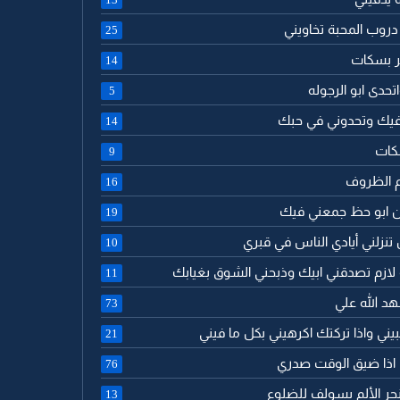
دروب المحبة تخاويني
25
مر بسكات
14
تحدى ابو الرجوله
5
 فيك وتحدوني في حبك
14
كات
9
م الظروف
16
ن ابو حظ جمعني فيك
19
 تنزلني أيادي الناس في قبري
10
 لازم تصدقني ابيك وذبحني الشوق بغيابك
11
هد الله علي
73
حبيني واذا تركتك اكرهيني بكل ما فيني
21
ك اذا ضيق الوقت صدري
76
جر الألم يسولف للضلوع
13