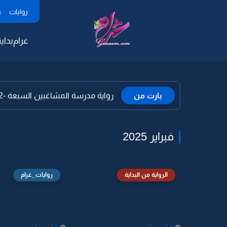
روايات
ر
غرام
بداية
بارت من
رواية مدرسة المشاغبين السبعة -22
فبراير 2025
الرواية من البداية
روايات_غرام