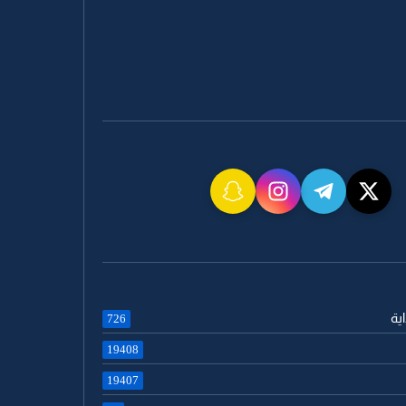
اية
726
19408
19407