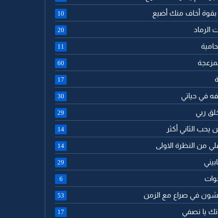
 بقوة أخاف منك أضيع
10
ت الرماد
20
حامية
11
لمزعجة
60
ة
17
فه في حياتي
30
خلق ربي
29
ن يحب الثاني أكثر
14
لي من النظرة الاولى
14
بيني
29
خوات
6
يشون في صراع مع الزمن
53
دتك يا نصفي
17