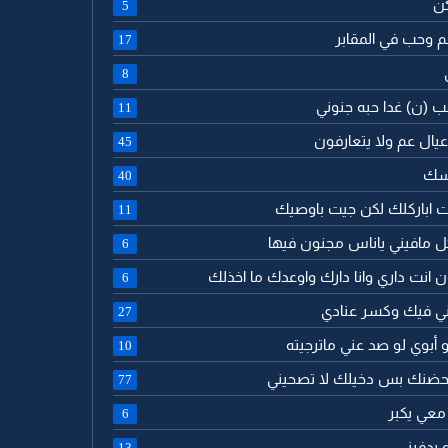
كن
5
جم وحب في المقابر
17
8
لب (ن) غدا حبه جنوني
11
ا عيال عم ولا يتعارفون
45
اسك
40
جيت اباركلك لكن جيت باوصيك
11
كل مافيني ياناس مجنون فيها
6
ن انت داري وانا دارك واوعدك ما اخذلك
6
رني فيك وكسر عنادي
27
 أبوي لو صد عني ماترجيته
10
م بحضنك بس دخيلك لا تصحيني
77
 معي يكبر
6
 يدفيني
13