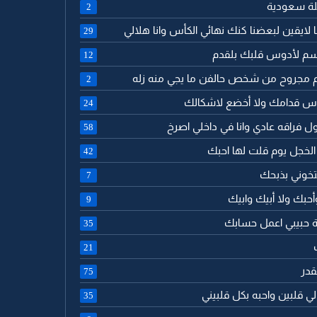
ئلة سعودية
2
نا لايقين لبعضنا كنك نهائي الكأس وانا هلالي
29
سم لأدوس قلبك بلقدم
12
لم مجروح من شخص حالفن ما يجي منه زله
2
راس قدامك ولا أخضع لاشكالك
24
قول فراقه عادي وانا في داخلي اصرخ
58
 الخجل يوم قلت لها احبك
42
تخوني بذبحك
7
أحبك ولا أبيك وابيك
9
امة حبيبي اعمل حسابك
35
21
لقدر
75
 لي قلبين واحبه بكل قلبيني
35