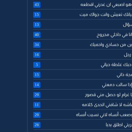
وهو اصبعي ان غدرني اقطعه
43
ياتك تعيش وانت جواك ميت
15
سؤال
13
نا في داخلي مجروح
40
ين من حسادي واحميك
34
 رجل
16
 حبك غلطة حياتي
5
جة ذاتي
15
 إذا سالت دمعتي
14
 يا غرام لو حصل مني قصور
29
اشه لا شافني اتحدى كلامه
11
وصعب أنساه لاني نسيت أنساه
29
يتي اطلق يديا
26