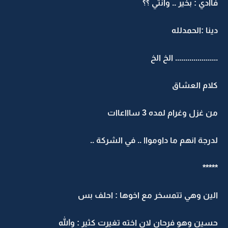
فاادي : بخير .. وانتي ؟؟
دينا :الحمدلله
..................... الخ الخ
كلام العشاق
من غزل وغرام لمده 3 ساااعاات
لدرجة انهم ما داومواا .. في الشركة ..
*****
الين وهي تتمسخر مع اخوها : احلف بس
حسين وهو فرحان لان اخته تغيرت كثير : والله