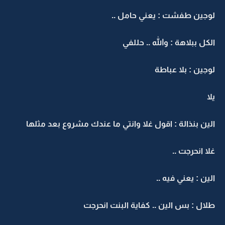
لوجين طفشت : يعني حامل ..
الكل ببلاهة : والله .. حللفي
لوجين : بلا عباطة
يلا
الين بنذالة : اقول غلا وانتي ما عندك مشروع بعد مثلها
غلا انحرجت ..
الين : يعني فيه ..
طلال : بس الين .. كفاية البنت انحرجت