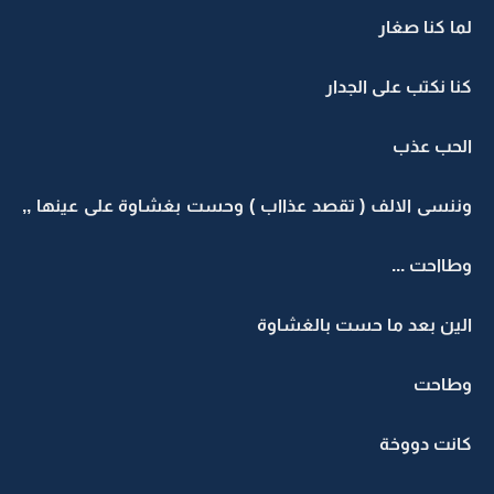
لما كنا صغار
كنا نكتب على الجدار
الحب عذب
وننسى الالف ( تقصد عذااب ) وحست بغشاوة على عينها ,,
وطااحت ...
الين بعد ما حست بالغشاوة
وطاحت
كانت دووخة