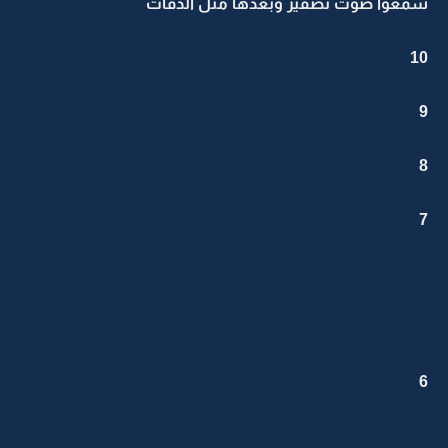
سمعوا صوت تصفير وبعدها مثل الدقات
10
9
8
7
6