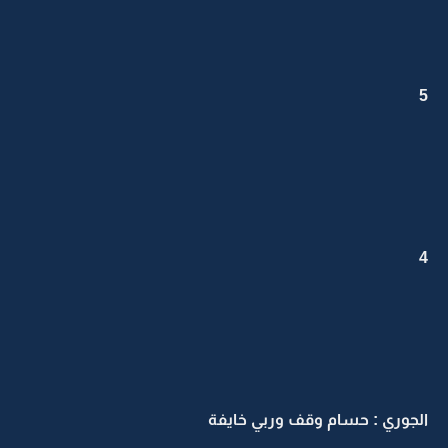
5
4
الجوري : حسام وقف وربي خايفة