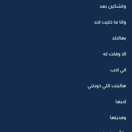
وتشكين بعد
وانا ما خليت احد
بهالبلد
الا وقلت له
اني احب
هالبنت اللي ذوبتني
احبها
وفديتها