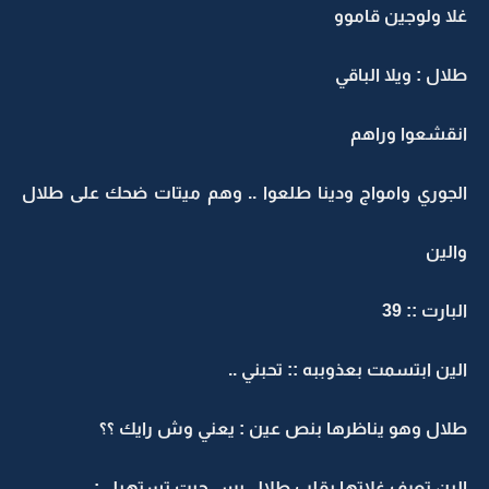
غلا ولوجين قاموو
طلال : ويلا الباقي
انقشعوا وراهم
الجوري وامواج ودينا طلعوا .. وهم ميتات ضحك على طلال
والين
البارت :: 39
الين ابتسمت بعذوببه :: تحبني ..
طلال وهو يناظرها بنص عين : يعني وش رايك ؟؟
الين تعرف غلاتها بقلب طلال بس حبت تستهبل :