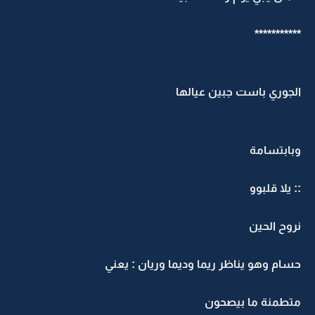
***********
الجوري باست جبين عيالها
وبابتسامة
:: يلا قلبوو
نروح الحين
حسام وهو يناظر ريما وديما وريان : يعني
متطمنة ما بيصحون