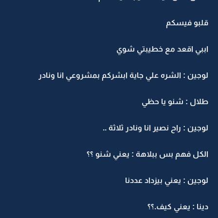
قلبو فيسكم
اببي اقعد مع خطيبتي شوي
لوجين : الشره علي جاية ابشركم بمشروعي انا ونادر
طلال : شنو يا حظي
لوجين : راح نصير انا ونادر ثلاثة ..
الكل فهم بس ببلاهة : يعني شنو ؟؟
لوجين : يعني بيزداد عددنا
دينا : يعني كيف.؟؟