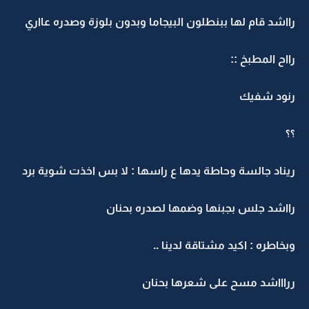
رااشد قام لها ببنطلون البيجاما وبدون بلوزة وصدره عااري
رااح المطبخ ::
رنود شفيك
؟؟
ريناد جالسة وحاطة يدها ع راسها : لا بس اخذت شوية برد
رااشد جلس بجبنها وضمها لصدره بحنان
وبخاطره : اكيد مشتاقة لدينا ..
رراااشد مسح على شعرها بحنان