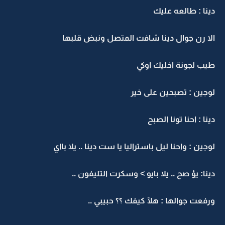
دينا : طالعه عليك
الا رن جوال دينا شافت المتصل ونبض قلبها
طيب لجونة اخليك اوكي
لوجين : تصبحين على خير
دينا : احنا تونا الصبح
لوجين : واحنا ليل باستراليا يا ست دينا .. يلا بااي
دينا: يؤ صح .. يلا بايو > وسكرت التليفون ..
ورفعت جوالها : هلآ كيفك ؟؟ حبيبي ..