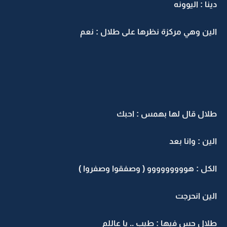
دينا : اليوونه
الين وهي مركزة نظرها على طلال : نعم
طلال قال لها بهمس : احبك
الين : وانا بعد
الكل : هووووووووو ( وصفقوا وصفروا )
الين انحرجت
طلال حس فيها : طيب .. يا عاللم