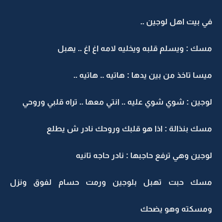
في بيت اهل لوجين ..
مسك : ويسلم قلبه ويخليه لامه اغ اغ .. يهبل
ميسا تاخذ من بين يدها : هاتيه .. هاتيه ..
لوجين : شوي شوي عليه .. انتي معها .. تراه قلبي وروحي
مسك بنذالة : اذا هو قلبك وروحك نادر ش يطلع
لوجين وهي ترفع حاجبها : نادر حاجه تانيه
مسك حبت تهبل بلوجين ورمت حسام لفوق ونزل
ومسكته وهو يضحك