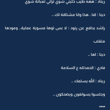
ريناد : ههه طيب خليني شوي تراني تعبانة شوي
دينا : افا . هذا وانا مشتاقة لك ..
راشد يدافع عن رنود : لا بس توها مسوية عملية.. ومودها
متقلب
دينا : اها ..
فادي : الحمدلله ع السلامة
ريناد : الله يسلمك ..
وجلسوا يسولفون ويضحكون ..
****