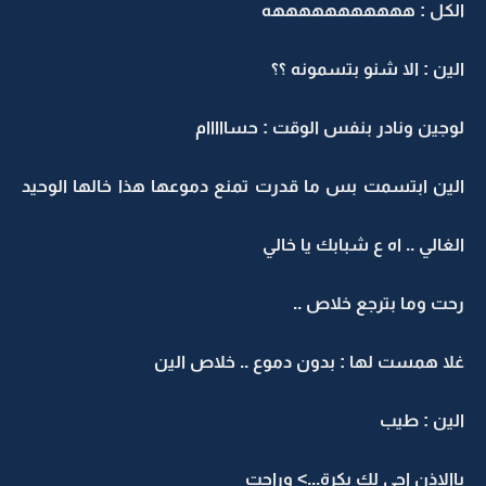
الكل : هههههههههههه
الين : الا شنو بتسمونه ؟؟
لوجين ونادر بنفس الوقت : حسااااام
الين ابتسمت بس ما قدرت تمنع دموعها هذا خالها الوحيد
الغالي .. اه ع شبابك يا خالي
رحت وما بترجع خلاص ..
غلا همست لها : بدون دموع .. خلاص الين
الين : طيب
باالاذن اجي لك بكرة...> وراحت