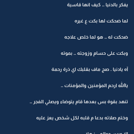
يفكر بالدنيا .. كيف انها قاسية
لما ضحكت لها بكت ع غيره
ضحكت له .. هو لما خلص علاجه
وبكت على حسام وزوجته .. بموته
آه يادنيا . صج ماف بقلبك اي ذرة رحمة
ياالله ارحم المؤمنين والمؤمنات ..
تنهد بقوة بس بعدها قام يتوضاء ويصلي الفجر ..
وختم صلاته بدعا م قلبه لكل شخص يعز عليه
الا ويرن جواله .. : هلا