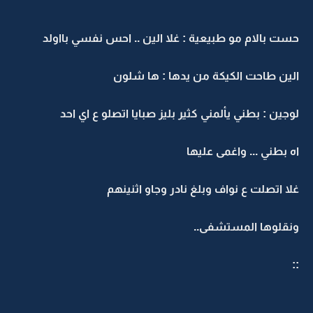
****
حست بالام مو طبيعية : غلا الين .. احس نفسي بااولد
الين طاحت الكيكة من يدها : ها شلون
لوجين : بطني يألمني كثير بليز صبايا اتصلو ع اي احد
اه بطني ... واغمى عليها
غلا اتصلت ع نواف وبلغ نادر وجاو اثنينهم
ونقلوها المستشفى..
::