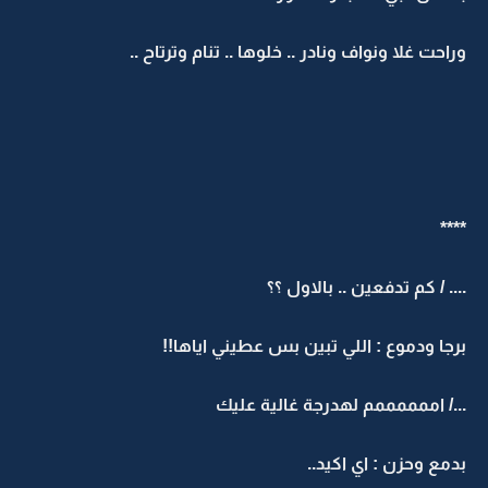
وراحت غلا ونواف ونادر .. خلوها .. تنام وترتاح ..
****
.... / كم تدفعين .. بالاول ؟؟
برجا ودموع : اللي تبين بس عطيني اياها!!
.../ اممممممم لهدرجة غالية عليك
بدمع وحزن : اي اكيد..