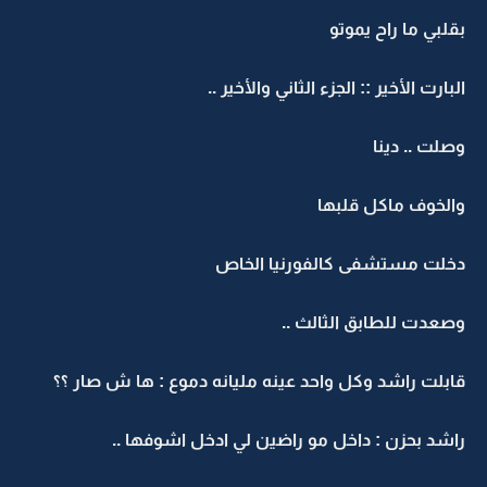
بقلبي ما راح يموتو
البارت الأخير :: الجزء الثاني والأخير ..
وصلت .. دينا
والخوف ماكل قلبها
دخلت مستشفى كالفورنيا الخاص
وصعدت للطابق الثالث ..
قابلت راشد وكل واحد عينه مليانه دموع : ها ش صار ؟؟
راشد بحزن : داخل مو راضين لي ادخل اشوفها ..