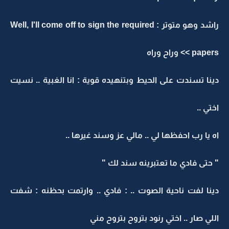
راشد وهو متوتر : Well, I'll come off to sign the required
papers >> وراح وراه
دينا تسندت على الحيط وبتنهيده قوية : انا الغبية .. نسيت
اختي ..
اه يا رب احفظها لي .. مالي عز وسند غيرها ..
" حتى فادي ما تعتبرينه سند لك "
دينا لفت ناحية الصوت .. : فادي .. وارتمت بحظنه : شفت
اللي صار .. اختي رنود بتروح بتروح مني