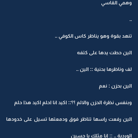
وهمي القاسي
..
تنهد بقوة وهو يناظر كاس الكوفي ..
الين حطت يدها على كتفه
لف وناظرها بحنية :: الين ..
الين بحزن : نعم
وبنفس نظرة الحزن والالم ؟؟:: اكيد انا احلم اكيد هذا حلم
الين رفعت راسها تناظر فوق ودمعتها تسيل على خدودها
الوردية .. :: انا مثلك يا حسين