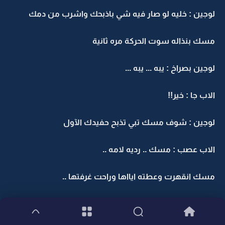
لوجين : خليه لو صار فيه شي باذبحك واشرب من دمك
مسك بنذاله سوت الحركة مره ثانية
لوجين بصراخ : يبه ... يبه ...
الاب جا : خير!!
لوجين : شوف مسك تبي تذبح حفيدك الآول
الاب عصب : مسك .. رديه لامه ..
مسك انقهرت وعطته ايااها وراحت غرفتها ..
لوجين ضمتها بقوة .. : فديتك والله