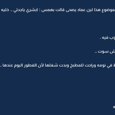
وع هذا لين عماد يصحى قالت بهمس : ابشري ياجدتي .. خليه ينام
ب فيه .
اش سوت ..
في نومه وراحت للمطبخ وبدت شغلها لأن الفطور اليوم عندها ..
ه