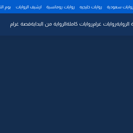
وايات سعودية
روايات خليجيه
روايات رومانسية
ارشيف الروايات
يوم ال
 الرواية
روايات غرام
روايات كاملة
الرواية من البداية
قصة غرام