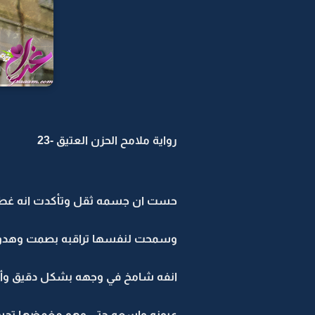
رواية ملامح الحزن العتيق -23
حست ان جسمه ثقل وتأكدت انه غط 
وسمحت لنفسها تراقبه بصمت وهدوء
انفه شامخ في وجهه بشكل دقيق وأني
عيونه واسعه حتى وهو مغمضها تحسه