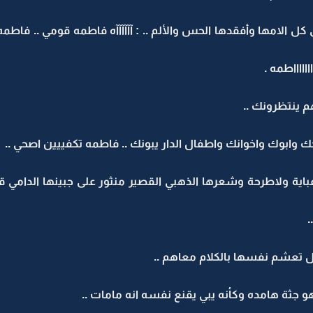
لامها وأفقدها الحس والألم .. : آآآآآآه فاطمه قومي .. فاطمه تح
ااااااطمه .
م ينتظرونك ..
ك وابوك واخوانك واطفال الدار يبونك .. فاطمه تكفييين اصحي ..
ة ولاطرحة وشعرها الذهبي القصير منثور على جبينها الدامي قالت 
.
 تعشم نفسها بالكلام معاهم ..
جثة هامده وكأنه يبي يقنع نفسه انه مامات ..