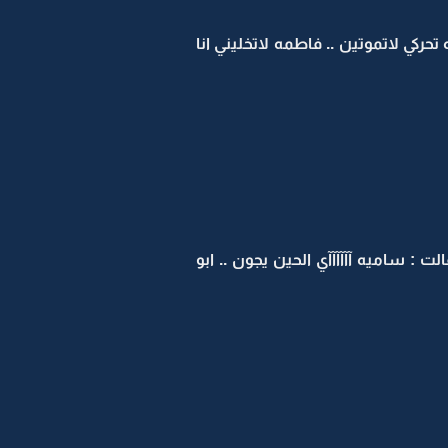
ركي لاتموتين .. فاطمه لاتخليني انا
: ساميه آآآآآآي الحين يجون .. ابو