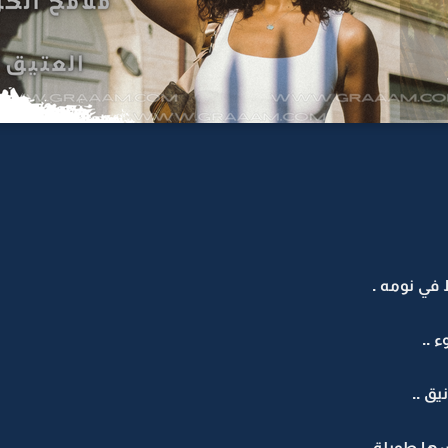
في نومه .
 ..
ق ..
ا طويلة ..