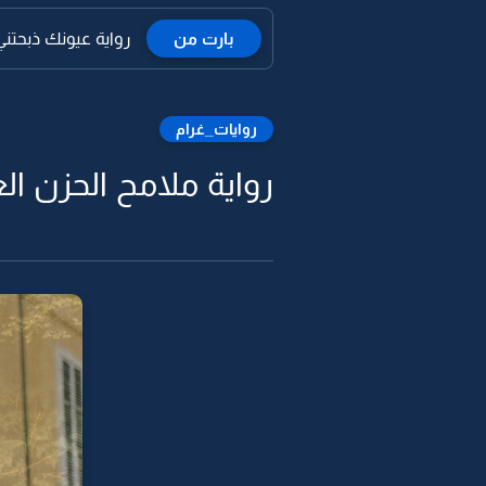
بارت من
رواية عيونك ذبحتن
روايات_غرام
رواية ملامح الحزن العت