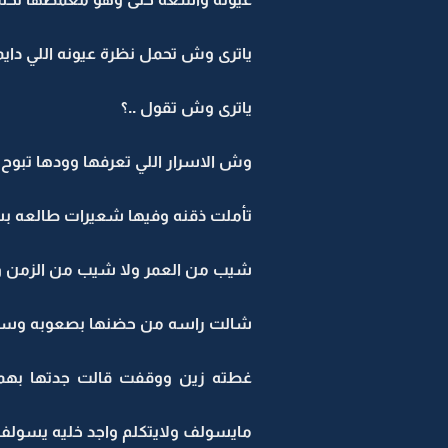
ياترى وش تحمل نظرة عيونه اللي دايماً
ياترى وش تقول ..؟
وش الاسرار اللي تعرفها وودها تبوح 
تأملت ذقنه وفيها شعيرات طالعه ب
شيب من العمر ولا شيب من الزمن واليت
شالت راسه من حضنها بصعوبه وسحبت
غطته زين ووقفت قالت جدتها بهم
مايسولف ولايتكلم واجد خليه يسول