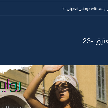
ي وبسمتك دوختني تعجبني -2
يق -23