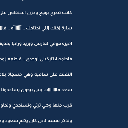
كانت تصرخ بوجع وحزن استفاض على كل ا
سارة اختك اللي تحتاجك .. آآآآآآآه .. فاااا
اميرة قومي لفارس ويزيد ورانيا يمديه
فاطمه لاتتركيني لوحدي .. فاطمه زوج
التفتت على ساميه وهي مسجاة بلاعباي
سعد ماااااااات بس بيجون يساعدونا .
قرب منها وهي ترثي وتستجدي وتحاول
وتذكر نفسه لمن كان يكلم سعود وهو 