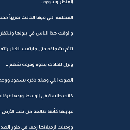
المنظر وسوءه .
المنطقة اللي فيها الحادث تقريباً محد 
والوقت هذا الناس في بيوتها وتنتظر 
تلثم بشماغه حتى مايتعب الغبار رئته ا
ونزل للحادث بنخوة وفزعة شهم ..
الصوت اللي وصله ذكره بسعود ووجع
كانت جالسة في الوسط ويدها غرقانه 
عبايتها كأنها طالعه من تحت الأرض بفعل التر
ووصلت لزميلاتها زحف في طور الصدمه