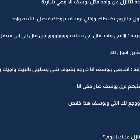
ده تتنازل عن واحد مثل يوسف الا وهي شارية
في اول ماتزوج بضبطك واخلي يوسف يزوجك فيصل الشبه واحد
 : اااانتي ماحد قال اني قليلة ذووووووق من قال اني ابي فيصل
وبعدين اقول لك
فه : اشبعي بيوسف انا خارجه بشوف شي يسليني بالبيت واجيك 
يهم ترى يوسف صار حقي انا
وووجع لك انتي ويوسف هذا خلاص
نازل عليك اليوم ؟