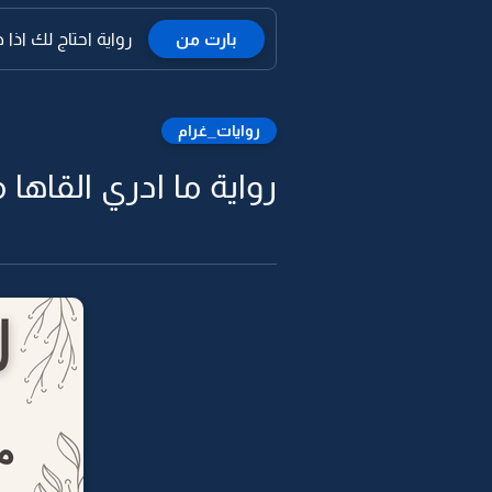
بارت من
رواية احتاج لك اذا
روايات_غرام
رواية ما ادري القاها 