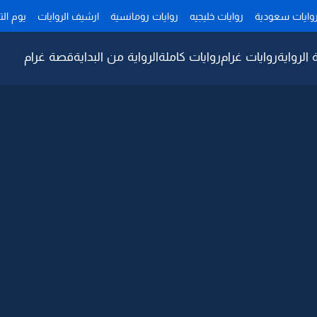
وايات سعودية
روايات خليجيه
روايات رومانسية
ارشيف الروايات
يوم ال
 الرواية
روايات غرام
روايات كاملة
الرواية من البداية
قصة غرام