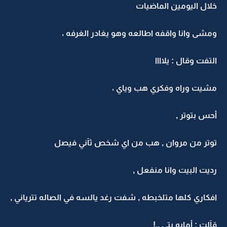
خلال اليومين الماضيات
ومشى وانا واقفه اطالعه وهو يغادر الغرفه ،
التفت وقال : يلاااا
مشيت وراه وفكري هب وياي ،
أحس بتوتر ,
توتر من مروان , هب من اي شخص ثآني فيصل
رديت البيت وانا منفعل ,
افكاري كلها متلخبطه , شفت رغد يالسه في الصاله تترياني ,
قآلت : أمايه بتي ..!