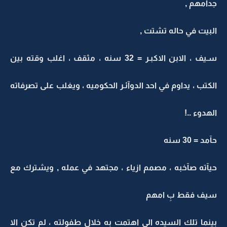
جدآمهم ,
البيت في حاله تشتت ,
سـيف ، الابن الاكبـر = 32 سنه ، مثقف ، اغلب وقته بين
الكتب ، يداوم في احد الدوآئـر الحكوميه ، ويغلب على تصرفاته
الهدوء ..!
حآمد = 30 سنه
حيآته صآخبه ، مصمم ازياء ، مجتهد في عمله , ويشترك مع
سيف فقط بِ امهم
بينما تلك السيده الي اهتمت به خلال طفولته ، لم تكن الا