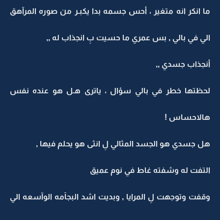
ما انكر انه متغير ، أحس جسمه بدا يكبـر من صوره المرآهق
الي في بالي , بس عمري ما حسيت بِ انجذاب له ,,
أنجذاب جسدي ,,
لحظتها خطر في بالي سؤال ، ياترى هـل هو عنده نفس
هالاحساس !
هل جسدي هو الجسد المثالي لِ انثى هو يحلم فيها ,
التفت له وشفته غاط في نوم عميق
وقفت وتوجهت لِ المرايا , وبديت اشد البجآمه الوآسعه الي