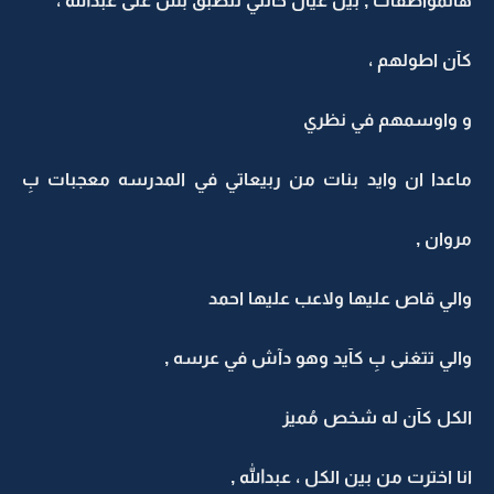
هالمواصفات , بين عيال خالتي تنطبق بس على عبدالله ،
كآن اطولهم ،
و واوسمهم في نظري
ماعدا ان وايد بنات من ربيعاتي في المدرسه معجبات بِ
مروان ,
والي قاص عليها ولاعب عليها احمد
والي تتغنى بِ كآيد وهو دآش في عرسه ,
الكل كآن له شخص مُميز
انا اخترت من بين الكل ، عبدالله ,