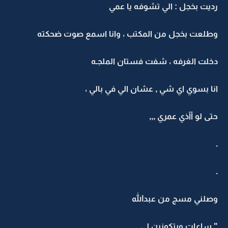
رديت بخجل : الي تشوفه يا عمي
وطلعت بخجل من المكتب ، وانا اسمع صوت ضحكته
دخلت الغرفه ، شفت فستان الملجـه
انا بسوي اي شي , عشان الي في بالي ،
حتى لو أأذي عمري ,,,
.
.
وصلني مسج من عبدالله
" ساعات وبتكونين لي ...