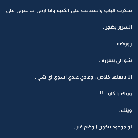
سكرت الباب وانسدحت على الكنبه وانا ارمي بِ غترتي على
السرير بضجر ,
رووضه ،
شو الي بتقرره ـ
انا بايعنها خلاص ، وعادي عندي اسوي اي شي ,
وينك يا كآيد ..!!
وينك ,
لو موجود بيكون الوضع غير ,