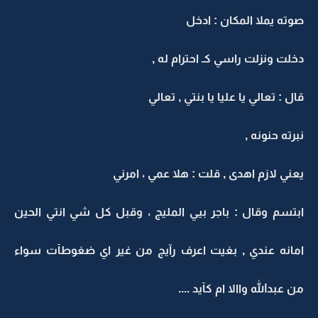
صوته يملا المكان : ادخل
دخلت ونزلت راسي كـ احترام له ,
قال : تعالي يا عليا يا بنتي , تعالي
نبرته حنونه ,
يعني لازم اهدى , قلت : هلا عمي ، امرني
ابتسم وقال : باجر بيي المليج ، وقبل كل شي انتي الحين
امانه عندي , بغيت اعرف رآيج من غير اي ضغوطآت سواء
من عبدالله واالا ام كآيد ....