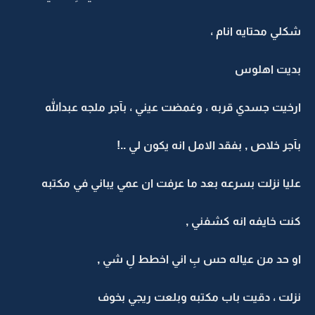
شكلي محتايه انام ،
بديت اهلوس
ارخيت جسدي قربه ، وغمضت عيني ، بآجر ملجه عبدالله
بآجر خلاص , بفقد الامل انه يكون لي ..!
عليا نزلت بسرعه بعد ما عرفت ان عمي يباني في مكتبه
كنت خايفه انه كشفني ,
او حد من عياله حس بِ اني اخطط لِ شي ,
نزلت ، دقيت باب مكتبه وبلعت ريجي بخوف