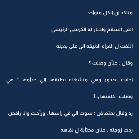
متآكد ان الكل متوآجد
القى السلام واختار له الكرسي الرئيسي
التفت لِ المرأه الانيقه الي على يمينه
وقال : حنآن وصلت ؟
اجابت بهدوء وهي منشغله بطبقها الي جدآمها : هي
وصلت ، كلمتها ,..!
رد وقال بمتعاض : سوت الي في راسها ، ورآحـت وانا رافض
ردت زوجته : حنان محتآية لِ نقاهه