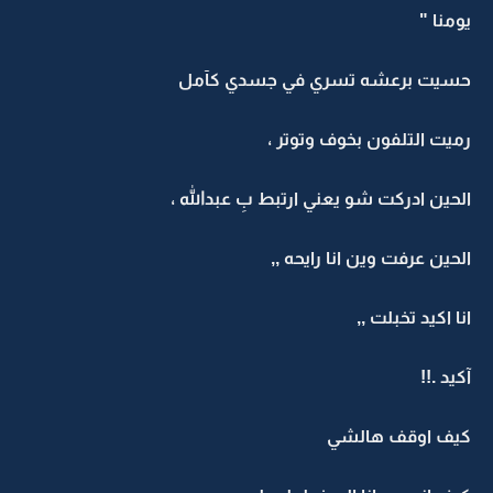
يومنا "
حسيت برعشه تسري في جسدي كآمل
رميت التلفون بخوف وتوتر ،
الحين ادركت شو يعني ارتبط بِ عبدالله ،
الحين عرفت وين انا رايحه ,,
انا اكيد تخبلت ,,
آكيد .!!
كيف اوقف هالشي