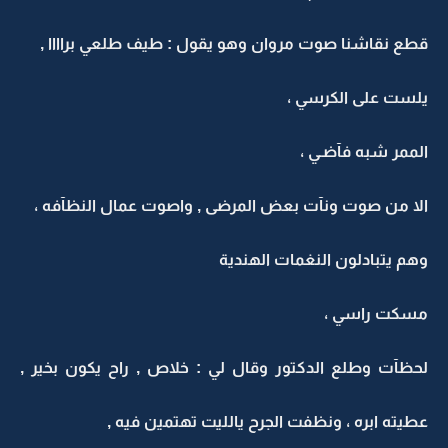
قطع نقاشنا صوت مروان وهو يقول : طيف طلعي براااا ,
يلست على الكرسي ،
الممر شبه فآضـي ،
الا من صوت ونآت بعض المرضى , واصوت عمال النظآفه ،
وهم يتبادلون النغمات الهندية
مسكت راسي ،
لحظآت وطلع الدكتور وقال لي : خلاص , راح يكون بخير ,
عطيته ابره ، ونظفت الجرح يالليت تهتمين فيه ,