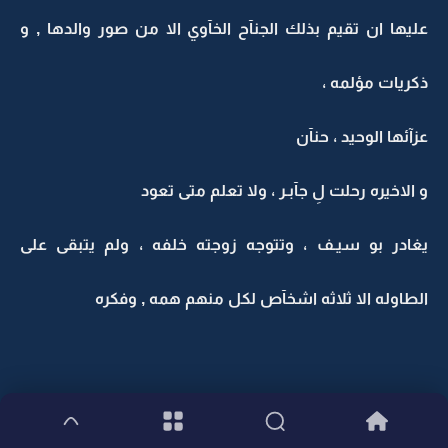
عليها ان تقيم بذلك الجنآح الخآوي الا من صور والدها , و
ذكريات مؤلمه ،
عزآئها الوحيد ، حنآن
و الاخيره رحلت لِ جآبـر ، ولا تعلم متى تعود
يغادر بو سيـف ، وتتوجه زوجته خلفه ، ولم يتبقى على
الطاوله الا ثلاثه اشخآص لكل منهم همه , وفكره