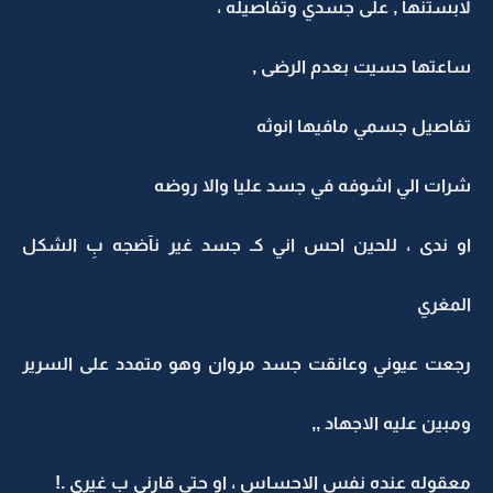
لابستنها , على جسدي وتفاصيله ،
ساعتها حسيت بعدم الرضى ,
تفاصيل جسمي مافيها انوثه
شرات الي اشوفه في جسد عليا والا روضه
او ندى ، للحين احس اني كـ جسد غير نآضجه بِ الشكل
المغري
رجعت عيوني وعانقت جسد مروان وهو متمدد على السرير
ومبين عليه الاجهاد ,,
معقوله عنده نفس الاحساس ، او حتى قارني بِ غيري .!