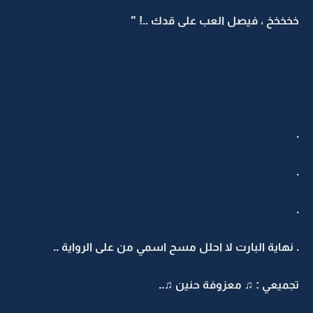
خخخخخ ، فيصل العب على قدك ..! "
.
.
.
. نهاية البارت لا احلل مسح اسمي من على الرواية ..
تجميعي : ♫ معزوفة حنين ♫..