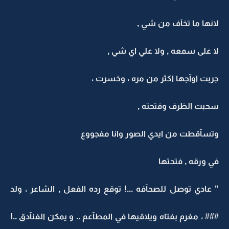
لانها ما تخآف من شي ,
لا على سمعه , ولا علي اي شي ,
جربت اوآجها اكثر من مره ، وخسرت ،
سحبت الظرف وفتحته ,
وتسآقطت من ايدي الصور وانا مفجووع
في ورقه , فتحتها
" عادي توصل للصحآفه ...! توقع رده الفعل , الشاعر ، ولد
### ، مغرم بفتاه ويلاقيها في المطآعم .. و يمكن الفنآدق ..!