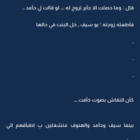
قال : وما حصلت الا جآبر تروح له ... لو قالت لِ حآمد ..
قآطعته زوجته : بو سيف , خل البنت في حالها
.
.
.
كآن النقاش بصوت خآفت ...
بينما سيف وحآمد والهنوف منشغلين بِ اطبآقهم الي