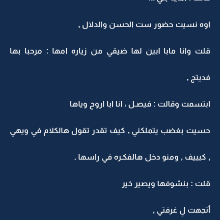
اوه نسيت حضور ست الحسن والدلال ,
قلت وانا مابا ابين لها ضيقي من زياره امها : مرحبا بها
فديتج ,
ابتسمت وقالت : فيصـل ، انا ابا اروح وياها
حسيت بغضب يتملكني , كيف تقدر تقول هالكلام في ويهي
, كيييف , ومنو دخل هالفكـره في راسها ـ
قلت : بنشوفها ويصير خير
أتجهت لِ غرفتي ,