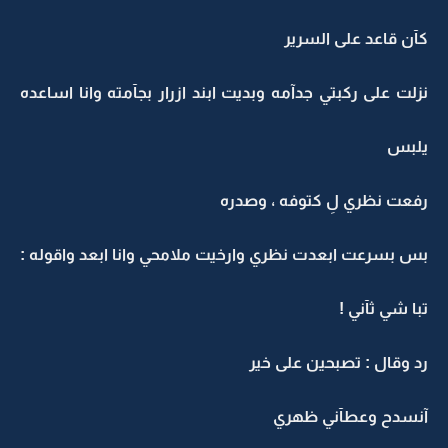
كآن قاعد على السرير
نزلت على ركبتي جدآمه وبديت ابند ازرار بجآمته وانا اساعده
يلبس
رفعت نظري لِ كتوفه ، وصدره
بس بسرعت ابعدت نظري وارخيت ملامحي وانا ابعد واقوله :
تبا شي ثآني !
رد وقال : تصبحين على خير
آنسدح وعطآني ظهري