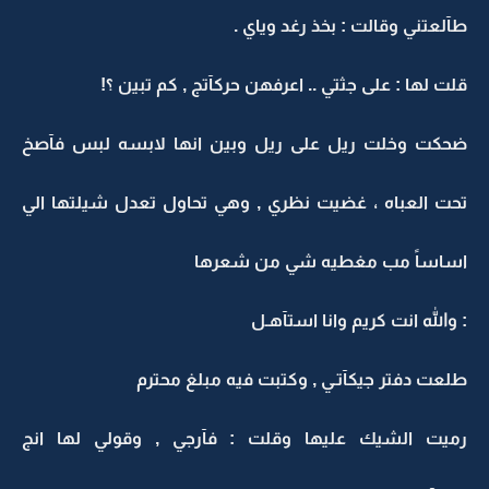
طآلعتني وقالت : بخذ رغد وياي .
قلت لها : على جثتي .. اعرفهن حركآتج , كم تبين ؟!
ضحكت وخلت ريل على ريل وبين انها لابسه لبس فآصخ
تحت العباه ، غضيت نظري , وهي تحاول تعدل شيلتها الي
اساساً مب مغطيه شي من شعرها
: والله انت كريم وانا استآهـل
طلعت دفتر جيكآتـي , وكتبت فيه مبلغ محترم
رميت الشيك عليها وقلت : فآرجي , وقولي لها انج