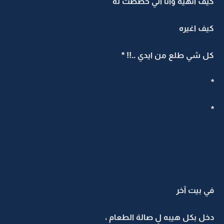
كيف انهيه وانا الي خططت له
كيف اغيره
كل شي طلع من ايدي ..!! *
*
*
في بيت آخر
دخل بكل هيبه لِ صالة الطعام ،