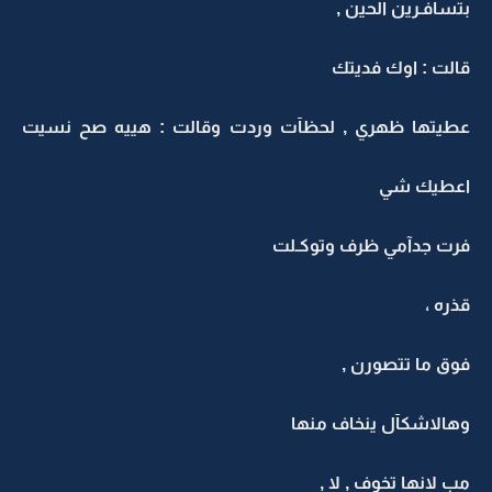
بتسآفـرين الحين ,
قالت : اوك فديتك
عطيتها ظهري , لحظآت وردت وقالت : هييه صح نسيت
اعطيك شي
فرت جدآمي ظرف وتوكـلت
قذره ،
فوق ما تتصورن ,
وهالاشكآل ينخاف منها
مب لانها تخوف , لا ,