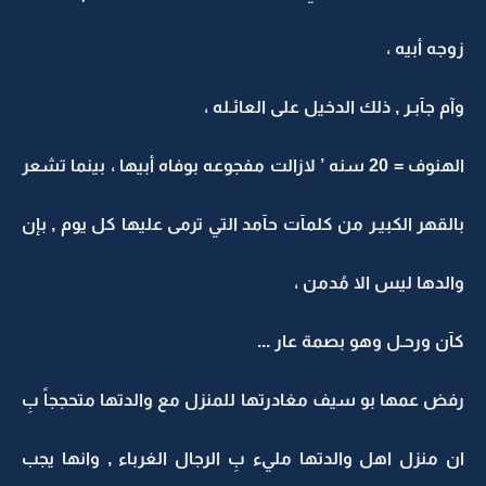
زوجه أبيه ،
وآم جآبـر , ذلك الدخيل على العائـله ،
الهنوف = 20 سنه ’ لازالت مفجوعه بوفاه أبيها ، بينما تشعر
بالقهر الكبيـر من كلمآت حآمد التي ترمى عليها كل يوم , بإن
والدها ليس الا مُدمن ،
كآن ورحـل وهو بصمة عار ...
رفض عمها بو سيف مغادرتها للمنزل مع والدتها متحججاً بِ
ان منزل اهل والدتها مليء بِ الرجال الغرباء , وانها يجب