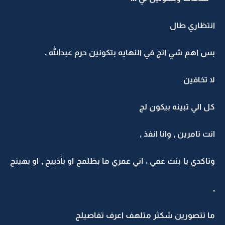
انتظاري طال
بس اهم شي انج في النهايه بتكونين حرم عبدالله ,
لا تخافين
كل الي تبينه بيكون لج
انت تامرين , وانا انفذ ,
وتاكدي يا بنت عمي ، اني عمري ما بظلمج او بأذييج , او بهينج
,
ما تتصورين شكثر متلهف اعرف تفاصيلج