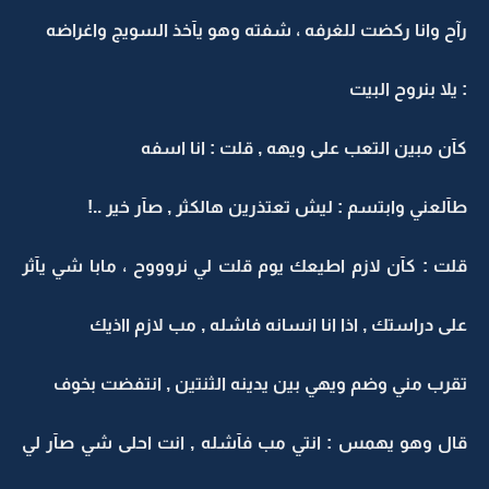
رآح وانا ركضت للغرفه ، شفته وهو يآخذ السويج واغراضه
: يلا بنروح البيت
كآن مبين التعب على ويهه , قلت : انا اسفه
طآلعني وابتسم : ليش تعتذرين هالكثر , صآر خير ..!
قلت : كآن لازم اطيعك يوم قلت لي نروووح ، مابا شي يآثر
على دراستك , اذا انا انسانه فاشله , مب لازم ااذيك
تقرب مني وضم ويهي بين يدينه الثنتين , انتفضت بخوف
قال وهو يهمس : انتي مب فآشله , انت احلى شي صآر لي