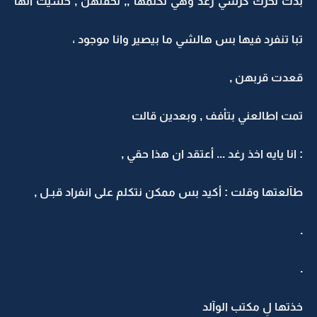
بدت تحرك كرسي رغد وهي تكلمها ,, لحقتهن , حسيت انها
تبا تنفرد فيها بس هالشي ما بيصير وانا موجود ،
قعدت قربهن ,
تمت اطالعني بتأفف , وبعدين قالت
: انا يايه اخذ رغد ... أعتقد ان هذا حقي ,
طآلعتها وقلت : أكيد بس ممكن نتكلم على انفراد قبـل ,
.
.
خذتها لِ مكتب الوآلد