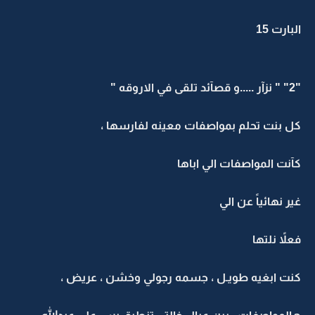
البارت 15
"2" " نزآر .....و قصآئد تلقى في الاروقه "
كل بنت تحلم بمواصفات معينه لفارسها ،
كآنت المواصفات الي اباها
غير نهائياً عن الي
فعلاً نلتها
كنت ابغيه طويـل ، جسمه رجولي وخشن ، عريض ،