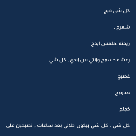
كل شي فيج
شعرج ,
ريحته ،ملمس ايدج
رعشه جسمج وانتي بين ايدي , كل شي
غضبج
هدوءج
خجلج
كل شي ، كل شي بيكون حلالي بعد ساعات , تصبحين على