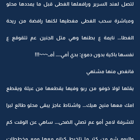
لتصل لعند السرير ورافعلها الغطى قبل ما يمددها محلو
ومباشرة سحب الغطى مغطيها لكنها رافضة من ريحة
الغطا... نايمة ع بطنها وهي متل الجنين عم تتقوقع ع
نفسها باكية بدون دموع: بدي أمي.... أمــ~~~!!!
فانغص منها مشتهي
يقلها لولا خوفو من ربو وفيها يقطعها من عيلة ويقطع
امك معها منيح هيك... واشتاط عاجز يبقى محلو طالع لبرا
للشرفة لامح أمو عم تصلي الضحى... ساهي عن الوقت كم
واليوم شو من كتر ما تلخبط كيانو معها ومع مخططات