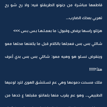
قاطعها مباشرة من جنونو الطربقتو فيه: ولا رح شو رح
تهربي بمخك الضارب...
هزتلو راسها برفض وقبول: ما بعمـلـهـا بـس بـس >>>
شاللي بس بس فعجلها بالكلام قبل ما يكفنها محلها معو
وينقرض نسلو هو وهيه معو: شاللي بس بس بدي أعرف
هلأ؟!!!!!
ملك مسحت دموعها وهي عم تستنشق الهوى لترد لوعيها
الطبيعي... وهو عم يقرب منها بلعانتو مقبلها ع خدها من