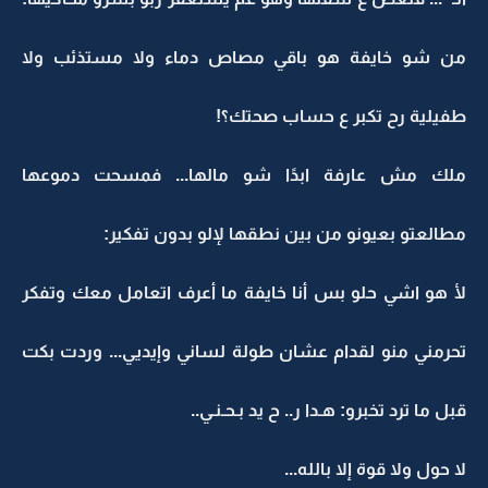
من شو خايفة هو باقي مصاص دماء ولا مستذئب ولا
طفيلية رح تكبر ع حساب صحتك؟!
ملك مش عارفة ابدًا شو مالها... فمسحت دموعها
مطالعتو بعيونو من بين نطقها لإلو بدون تفكير:
لأ هو اشي حلو بس أنا خايفة ما أعرف اتعامل معك وتفكر
تحرمني منو لقدام عشان طولة لساني وإيديي... وردت بكت
قبل ما ترد تخبرو: هـدا ر.. ح يد بـحـنـي..
لا حول ولا قوة إلا بالله...