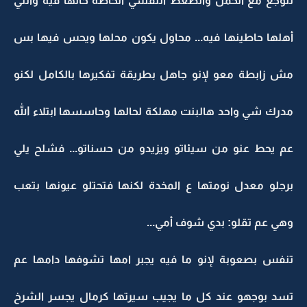
تتوجع مع الحمل والضغط النفسي الحاطة حالها فيه واللي
أهلها حاطينها فيه... محاول يكون محلها ويحس فيها بس
مش زابطة معو لإنو جاهل بطريقة تفكيرها بالكامل لكنو
مدرك شي واحد هالبنت مهلكة لحالها وحاسسها ابتلاء الله
عم يحط عنو من سيئاتو ويزيدو من حسناتو... فشلح يلي
برجلو معدل نومتها ع المخدة لكنها فتحتلو عيونها بتعب
وهي عم تقلو: بدي شوف أمي...
تنفس بصعوبة لإنو ما فيه يجبر امها تشوفها دامها عم
تسد بوجهو عند كل ما يجيب سيرتها كرمال يجسر الشرخ