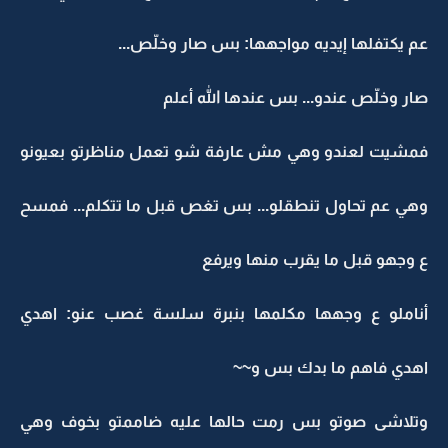
عم يكتفلها إيديه مواجهها: بس صار وخلّص...
صار وخلّص عندو... بس عندها الله أعلم
فمشيت لعندو وهي مش عارفة شو تعمل مناظرتو بعيونو
وهي عم تحاول تنطقلو... بس تغص قبل ما تتكلم... فمسح
ع وجهو قبل ما يقرب منها ويرفع
أناملو ع وجهها مكلمها بنبرة سلسة غصب عنو: اهدي
اهدي فاهم ما بدك بس و~~
وتلاشى صوتو بس رمت حالها عليه ضاممتو بخوف وهي