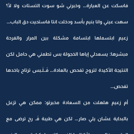
فاسكت عن العيارة... وخبرني شو سوت التستات ولا لأ؟
سهت عيني وانا بنيم بأسد ودخلت انتا فاستحيت دق الباب...
زعيم ابتسملها ابتسامة مشكلة بين المرار والفرحة
مبشرها: يسعدلي إياها الخجولة بس تطمني هي حامل لكن
النتيجة الأكيدة لتروح تفحص بالعادة... فَــلَـبس ترتاح باخدها
تفحص...
أم زعيم هلهلت من السعادة مخبرتو: ممكن هي تزعل
بالبداية عشان يلي صار... لكن هي طيبة فَـ رح ترضى مع