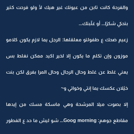
والفرحة كانت تابن من عيونك غير هيك لأ ولو فرحت كتير
بتحكي شكرًا... أو غلّبتك...
زعيم ضحك ع طفولتو معلقلها: الرجل يما لازم يكون كلامو
موزون وإن تكلم ما يكون إلا لخير اكيد ممكن نغلط بس
يعني غلط عن غلط وحال الرجال وحال المرا بفرق لكن بنت
خيْلان عكسك يما إنتي وخواتي و~
إلا بصوت ميلا المرشحة وهي ماسكة مسك من إيدها
مقاطع جوهم: Goog morning... شو ليش ما حد ع الفطور