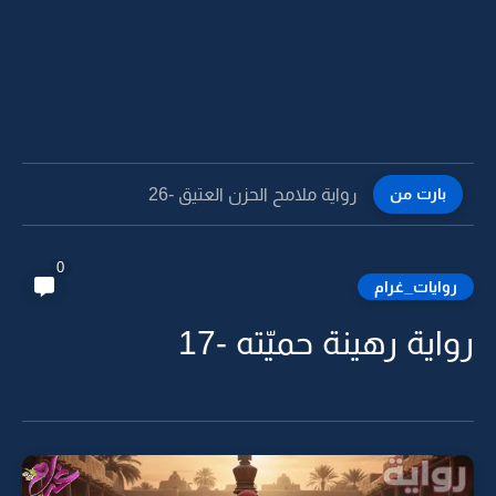
بارت من
رواية ملامح الحزن العتيق -26
0
روايات_غرام
رواية رهينة حميّته -17