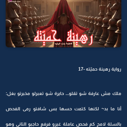
رواية رهينة حميّته -17
ملك مش عارفة شو تقلو... حايرة شو تعبرلو مخبرتو بغل:
أنا ما بد~ لكنها كتمت حسها بس شافتو رمى الفحص
بالسلة لامح كم فحص عاملة غيرو فرفع حاجبو التاني وهو