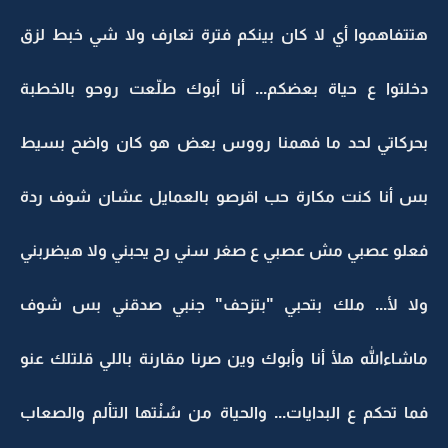
هتتفاهموا أي لا كان بينكم فترة تعارف ولا شي خبط لزق
دخلتوا ع حياة بعضكم... أنا أبوك طلّعت روحو بالخطبة
بحركاتي لحد ما فهمنا رووس بعض هو كان واضح بسيط
بس أنا كنت مكارة حب اقرصو بالعمايل عشان شوف ردة
فعلو عصبي مش عصبي ع صغر سني رح يحبني ولا هيضربني
ولا لأ... ملك بتحبي "بتزحف" جنبي صدقني بس شوف
ماشاءالله هلأ أنا وأبوك وين صرنا مقارنة باللي قلتلك عنو
فما تحكم ع البدايات... والحياة من سُنْتها التألم والصعاب