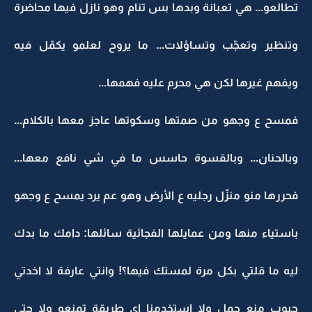
تطالعو... هي تعبانة وبدها بس تنام وهو نازل فيها محاضرة
وتنظير وتعجّب وتساؤلات... ما يروح لعلمو يكمّل فيه
ويفهم غيرها لكن هي محرم عليه فهمها...
فمسح ع وجهو من صمتها وسكوتها عاجز معها بالكلام...
وبالحنان... وبالقسوة حاسس ما في شي نافع معها...
فحررها منو منزّل رجليه ع الأرض وهو عم يرد يمسح ع وجهو
باستياء منها ومن عمايلها الفجائية سائلها: دامك ما بدك
ليه ما قلتي بكل مرة لمستك فيها؟! وانتي عارفة لا اخدتي
حبوب منع حمل ولا استخدمنا اي طريقة تمنعو ولا حتى