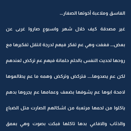
الفاسق وملاعبة أخوتها الصغار...
غير مصدقة كيف خلال شهر واسبوع صاروا غربى عن
بعض... فغفت وهي عم تفكر فيهم لدرجة انتقل تفكيرها مع
روحها لحديث النفس بالحلم حلمانة فيهم عم تركض لعندهم
لكن عم يصدوها.... فتركض وتركض وهمه ما عم يطالعوها
لامحة ابوها عم يشوفها بضعف وعمامها عم يجروها بدهم
ياكلوا من لحمها مرتعبة من اشكالهم الصارت متل الضباع
والذئاب والافاعي بدها تاكلها فبكت بصوت وهي بعمق