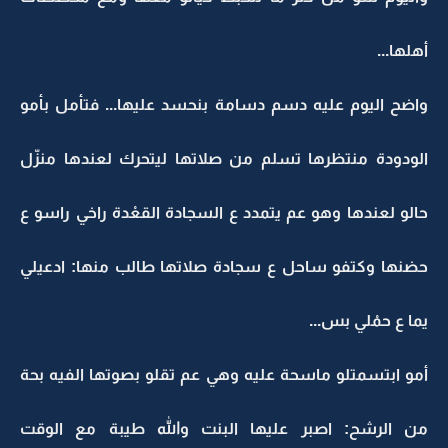
أهلها...
واضح اليوم عليه دسم دسامة بنحسد عليها... فتأمل بأمو
الودودة منتظرها تسلم من صلاتها ليتحرك لعندها منزّل
حالو لعندها وهو عم يتمدد ع السجادة القعْدة راخي راسو ع
حضنها وكتفو ساحل ع سجادة صلاتها طالب منها: ادعيلي
يما ع حمْلي بس...
أمو ابتسمتلو ماسحة عليه وهي عم تقلو بصوتها الفيه بحة
من الرشح: اصبر عليها البنت والله طيبة مع الوقت