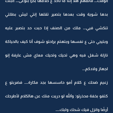
الوقت... فالمهم هلأ إنتا ما تاخد ع كلامها بكرا بتوعى... البنت
بدها شوية وقت بعدها بتصير تقلها إنتي ليش بطلتي
تنكشي فيي... ملك من الصنف إذا حبت حد بتصبر عليه
وبتيجي حتى ع نفسها وبتهتم براحتو شوف أنا كيف بالحياكة
نازلة شغل فيه وهي تحيك وتحيك معاي مش عارفة إنو
لجهاز ولادكم...
زعيم ضحك ع كلام أمو حاسسها بجد مكارة.... فضربتو ع
كتفو بخفة محذرتو: والله لو دريت منك عن هالكلام لأطرحك
أرضًا وانزل فيك شحك ولبك....