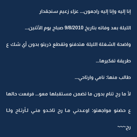
إنا إليه وإنا إليه راجعون... عزاء زعيم سنجقدار
الليلة بعد وفاته بتاريخ 9/8/2010 صباح يوم الأثنين...
واضحة الشغلة الليلة هتدفنو وتقطع ذريتو بدون أي شك ع
طريقة تفكيرها...
طالب منها: نامي وارتاحي...
لأ ما رح تنام بدون ما تضمن مستقبلها معو... فرفعت حالها
ع حضنو مواجهتو: اوعـدنـي مـا رح تاخـدو منـي لـأرتـاح ولـا
رح~~~