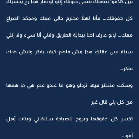
بين كلامو: بنصحك تنسي جنونك لإنو لو صار هدا رح يخسّرك
كل حقوقك... فأنا لهلأ محترم حالي معك ومجمّد الصراع
معك... لإنو عارف احنا ببداية الطريق ولاني أنا سيء ولا إنتي
سيئة بس عقلك هدا مش فاهم كيف بفكر وليش هيك
بفكر...
وسكت منتظر فيها تردلو وهو ما عندو علم هي ما همها
من كل يلي قال غير
تخسر كل حقوقها ويروح للصيادة ستيفاني وبنات أهل
أمو...