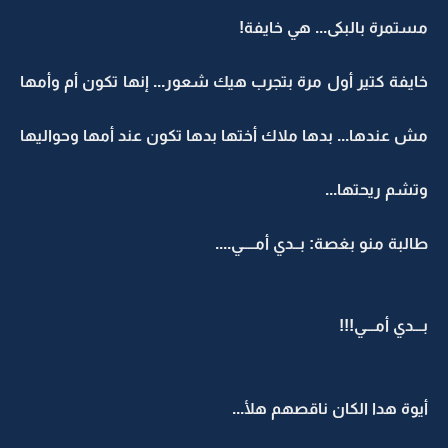
مستمرة بالبكى... هي خايفة!
خايفة كتير أول مرة بتجرب هيك شعور... إنها تكون أم وأمها
مش عندها... بدها ملاك أختها بدها تكون عند أمها وحواليها
وتشم ريحتها...
طالبة منو بغصة: بــدي أمــــي....
بـــدي أمـــي!!!
أيوة هدا الكان ناقصهم هلأ...