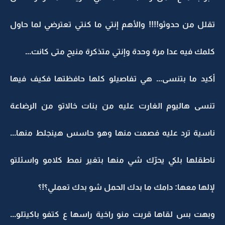
تقلل من حدوثو!!!! والأهم إنتي ما كنتي تعترضي لما حاول
كلمك فيه عدا مرة وحدة وإنتي متذكرة منيح متى كانت...
أكيد ما بتنسى... هي تفاصيلو كلها حافظتها فكيف فيها
تنسى هاليوم الغارت عليه من بنات خالاتو من الرضاعة
ناسية ترد عليه فصمت منها وهو حاسس هينجلط منها...
ناطقلها بلكي يحرّك شي منها بتغير نمط كلامو واسئلتو
لإلها معها: دامك ما بدك الحمل شو بدك تعملي؟!؟
وبهت بس لقاها قربت منو راخية راسها ع كتفو باكيتلو...