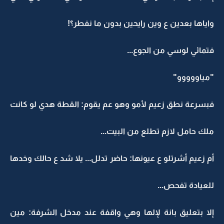
واياها بعدين ع وين رايحين بدون ما نفطر؟!
فتمائي لوسي من الجوع...
"مياووووو"
فبسرعة نطق زعيم لأمو وهو عم يقوم: القطة هدي لو كانت
ملك حامل لازم تطلع من البيت...
أم زعيم أشرتلو ع عيونها: حاضر تدلل... يلا شد ع حالك وخدها
للعيادة تفحص...
إلا بتعليق بانة لإلها وهي واقفة عند مدخل الشرفة: مين