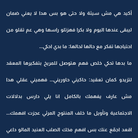
أكيد هي مش سيئة ولا حتى هو بس هدا لا يعني ضمان
ليبقى عندها اليوم ولا بكرا فهزتلو راسها وهي عم تقلو من
احتياجها تفكر مع حالها لحالها: ما بدي احكي...
ما بدها تحكي خلص فهم هتوصل للمريخ بتفكيرها المعقد
لتزيدو كمان تعقيد: حاكيني حاوريني... فهميني عقلي هدا
مش عارف يفهمك بالكامل انا يلي دارس بدلالات
الاجتماعية وتأويل ما خلف المنتوج المرئي عجزت افهمك...
اقعد اجمّع عنك بس افهم مخك الصلب العنيد المالو داعي