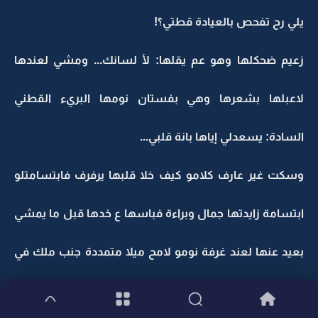
يلي رح تفحص بالعيادة قطتي؟!
زعيم ضحكلها وهو عم يقلها: لأ لسانك... ومشي لعندها
لاعبلها بشعرها وهي بفستان نومها البريء القطني
السادة: يسعدلي إياها بانة قلبي...
وسكت غير عارف كلامو كيف خلا قلبها يرفرف فابتسامتلو
ابتسامة زايدتها جمال وبراءة فباسها ع خدها قبل ما يمشي
بعيد عنها لعند غرفة نومو لامح ميلا متمددة جنب ملك في
حين مسك قاعدة عند رجليها...