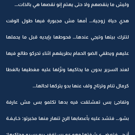
وليش ما ينقصهم ولا حتى يهتم إنو نقصها هي بالذات...
هدي حياة زوجية... أمها مش مجبورة فيها طول الوقت
لتترك بيتها وتيجي عندها... فحوطها بإيديه قبل ما يحملها
عليهم ويطفي الضو الحمام بطريقهم اثناء تحركو طالع فيها
لعند السرير بدون ما يحاكيها ونزّلها عليه مغطيها بالغطا
كرمال تنام وترتاح ولف عنها بدو يتركها لحالها...
وتفاجئ بس تعشلقت فيه بدها تكلمو بس مش عارفة
بشو... فتشد عليه بأعصابها الرح تنهار منها مخبرتو: خـايـفـة
أنـ~... فتعض ع شفتها وهو عم يستغفر ربو بسرو محاكيها: