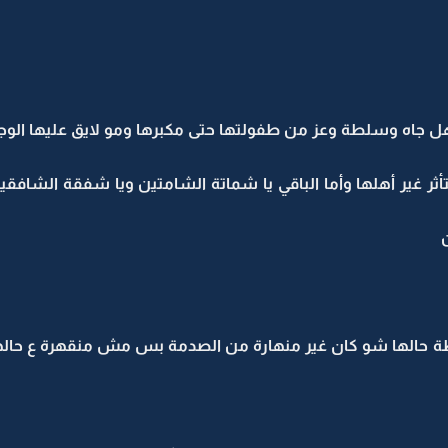
أهل جاه وسلطة وعز من طفولتها حتى مكبرها ومو لايق عليها الوج
تأثر غير أهلها وأما الباقي يا شماتة الشامتين ويا شفقة الشافقي
ن
طة حالها شو كان غير منهارة من الصدمة بس مش منقهرة ع حاله