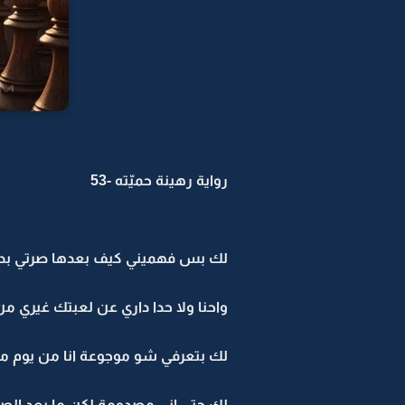
رواية رهينة حميّته -53
لك بس فهميني كيف بعدها صرتي بدك 
واحنا ولا حدا داري عن لعبتك غيري من
لك بتعرفي شو موجوعة انا من يوم م
لك حتى إني مصدومة لكن ما بعد الص