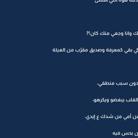
ك وانا وجعي منك كان؟!
خوكي بقي كمعرفة وصديق مقرّب من العيلة
بدون سبب منطقي،
قلب يبغضو ويكرهو،
من أمي من شدك ع إيدي،
ن بحس فيه