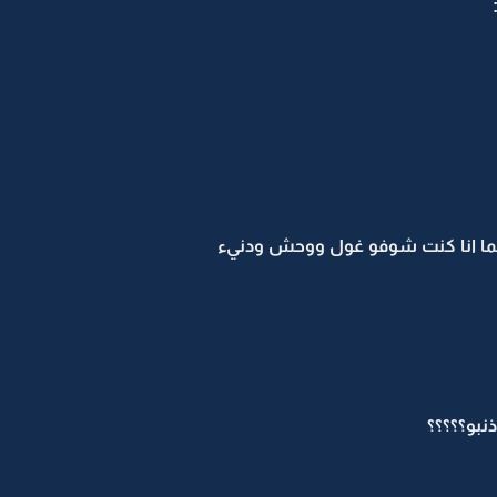
ينما انا كنت شوفو غول ووحش ودنيء
بو؟؟؟؟؟