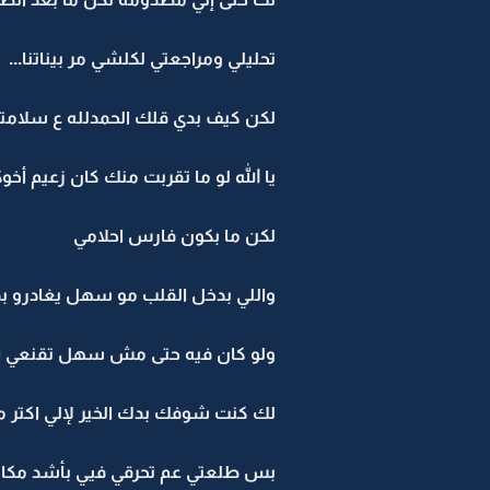
تحليلي ومراجعتي لكلشي مر بيناتنا...
لكن كيف بدي قلك الحمدلله ع سلامت
يا الله لو ما تقربت منك كان زعيم أ
لكن ما بكون فارس احلامي
واللي بدخل القلب مو سهل يغادرو 
ولو كان فيه حتى مش سهل تقنعي ال
لك كنت شوفك بدك الخير لإلي اكتر 
بس طلعتي عم تحرقي فيي بأشد مكا