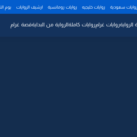
وايات سعودية
روايات خليجيه
روايات رومانسية
ارشيف الروايات
يوم ال
 الرواية
روايات غرام
روايات كاملة
الرواية من البداية
قصة غرام