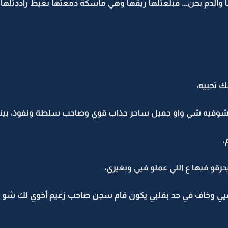
 والدم بحن... فبلعتلها ريقها وهي ماسكة دمعتها بغيظ راددتلها:
ك تحبيه،
نتي تشوفيه شي واو جميل ساحر جذاب قوي وصاحب سلطة ونفوذ، ب
،
حرقو فيها ع اللي عملو فيي وبغيري،
ي وخاف في حد بقلبي يكون قام سجن صاحب زعيم أخوي لك شو ذن