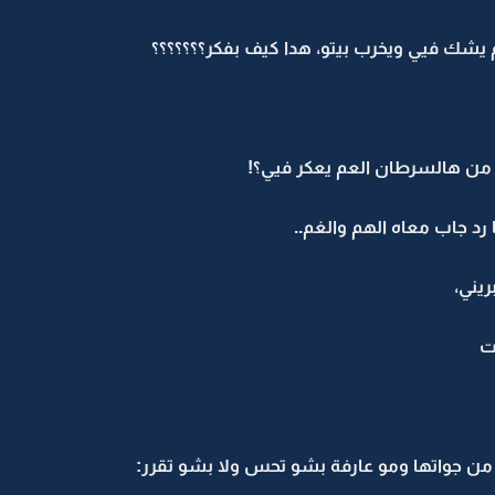
يشك فيي ويخرب بيتو، هدا كيف بفكر؟؟؟؟؟؟؟
 من هالسرطان العم يعكر فيي؟!
 جاب معاه الهم والغم..
يني،
رت
من جواتها ومو عارفة بشو تحس ولا بشو تقرر: