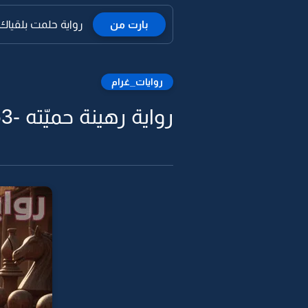
بارت من
رواية حلمت بلقياك بعد ماط
روايات_غرام
رواية رهينة حميّته -53