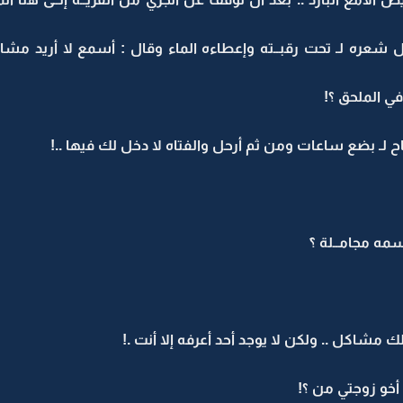
ـل شعره لـ تحت رقبــته وإعطاءه الماء وقال : أسمع لا أريد مش
في الملحق ؟!
 لـ بضع ساعات ومن ثم أرحل والفتاه لا دخل لك فيها ..!
ه مجامــلة ؟َ
 مشاكل .. ولكن لا يوجد أحد أعرفه إلا أنت .!
 أخو زوجتي من ؟!