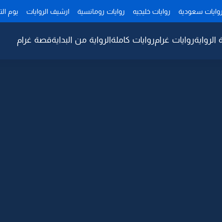
وايات سعودية
روايات خليجيه
روايات رومانسية
ارشيف الروايات
يوم ال
 الرواية
روايات غرام
روايات كاملة
الرواية من البداية
قصة غرام