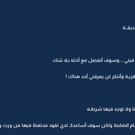
يقــة
فيني .. وسوف أنفصل مع أخته بـلا شك
ريـة وأتنكر لن يعرفني أحد هناك !
نا ولا توجد فيها شرطـه
أمام الضابط ولكن سوف أساعدكـ لدي نقود محتفظ فيها من ورث و