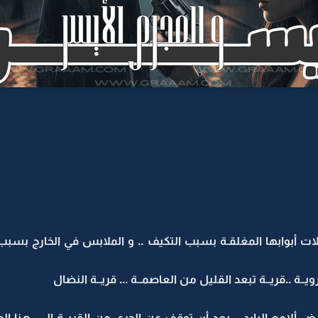
ات أبوابها المغلقـة بسبب التكيف .. و الملابس في الخارج بسب
يــة ..قريــة تبعد القليل من العاصمــة ... قريــة النضال
 ألامع البارد .. بعد أن توقف عن الجري من القريــة إلــى هن