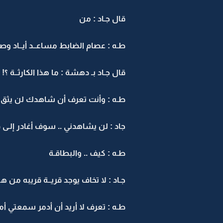
قال جـاد : من
طـه : عصام الضابط مساعــد أيــاد وصد
قال جـاد بـ دهشة : ما هذا الكارثــة ؟!
طـه : وأنت تعرف أن شاهدك لن يثق 
جاد : لن يشاهدني .. سوف أغادر إلـى ق
طـه : كيف .. والبطاقـة
جـاد : لا تخاف يوجد قريــة قريبه من ه
طـه : تعرف لا أريد أن أدمر سمعتي 