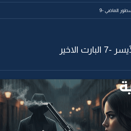
طور الماضي -9
رت الاخير