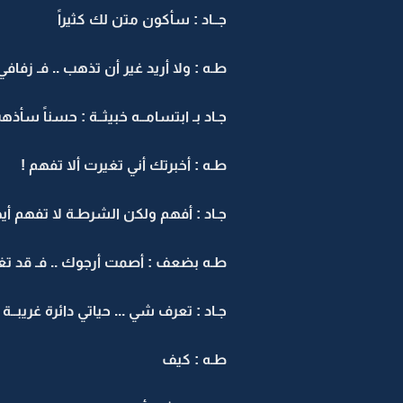
جــاد : سأكون متن لك كثيراً
طـه : ولا أريد غير أن تذهب .. فـ زف
جـاد بـ ابتسامــه خبيثــة : حسناً سأذ
طـه : أخبرتك أني تغيرت ألا تفهم !
جـاد : أفهم ولكن الشرطـة لا تفهم أي
طـه بضعف : أصمت أرجوك .. فـ قد تغير
جـاد : تعرف شي ... حياتي دائرة غريبــ
طـه : كيف