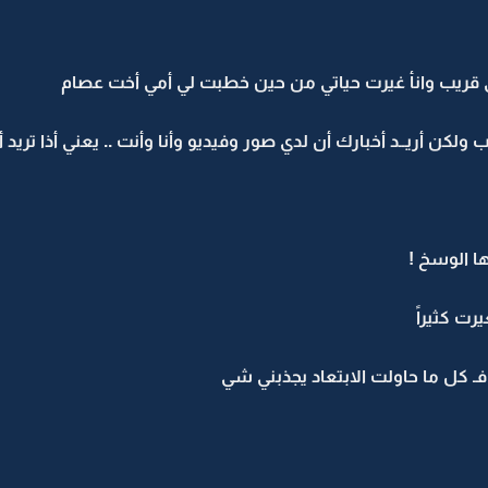
افي قريب وانأ غيرت حياتي من حين خطبت لي أمي أخت عصام
هب ولكن أريــد أخبارك أن لدي صور وفيديو وأنا وأنت .. يعني أذا تر
ها الوسخ !
ت كثيراً
ة فـ كل ما حاولت الابتعاد يجذبني شي