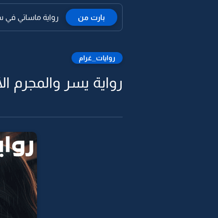
بارت من
رواية ماساتي في س
روايات_غرام
رواية يسر والمجرم الأيسر -7 البا