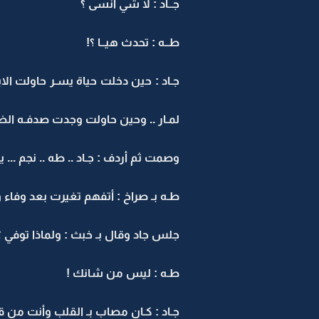
جــاد : لا شي أنسى ؟
طــه : تحدث هيــا ؟!
جـاد : حين دخلت حياة يسـر حاولت ال
لمـار .. وحين حاولت وجدت صدفـه الض
وصمت ثم أردف : جـاد .. طه .. نجم ...
طـه بـ صراخ : أتفهم تغيرت بعد وفاء 
جلس جاد وقال بـ خبث : ولماذا توفي ؟
طـه : ليس من شانك !
جـاد : كـان مصاب بـ القلب وأنت من 