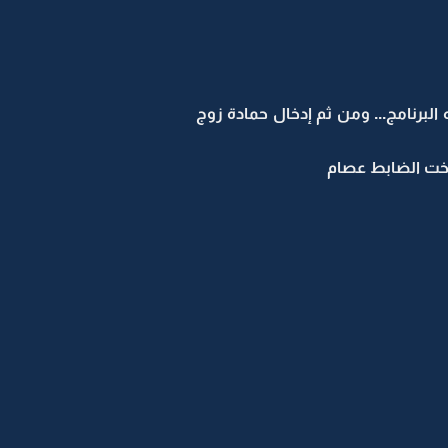
لبرنامج... ومن ثم إدخال حمادة زوج
 أخت الضابط عصام