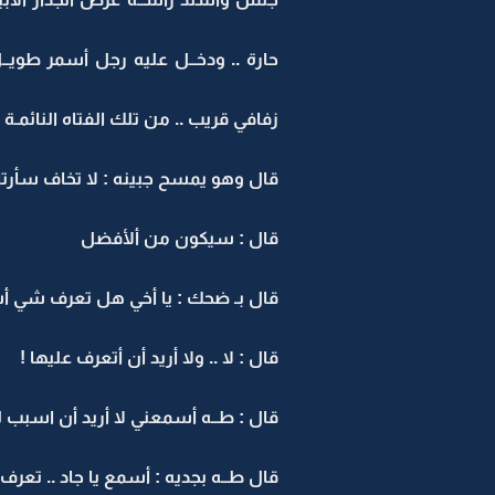
حارة .. ودخــل عليه رجل أسمر طويـ
زفافي قريب .. من تلك الفتاه النائمـة 
قال وهو يمسح جبينه : لا تخاف سأرتاح
قال : سيكون من ألأفضل
قال بـ ضحك : يا أخي هل تعرف شي أسم
قال : لا .. ولا أريد أن أتعرف عليها !
قال : طــه أسمعني لا أريد أن اسبب لك
قال طــه بجديه : أسمع يا جاد .. تعرف