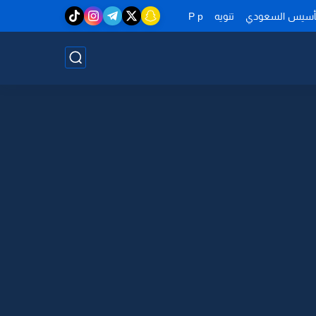
تأسيس السعودي
تنويه
P p