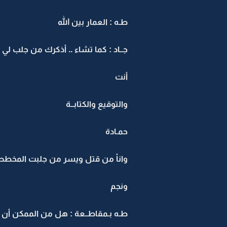
طـه : العمار بين الله
جــاد : كما تشاء .. أذكرك من جلب لي
أنت
والتوقيع والكتابــة
حمـادة
وانأ من قتل ويسر من جلبت المخطط
ونجم
طـه بـمقاطــعة : هل من الممكن أن 