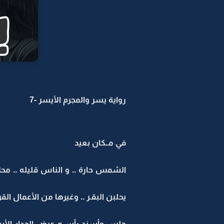
رواية يسر والمجرم الأيسر -7
في مــكان بعيد
الشمس حارة .. و الناس قليله .. محل
يحلبن البقـر .. وغيرها من الأعمال القرو
جلس وأسند رأســه عرض الجدار الأبيض