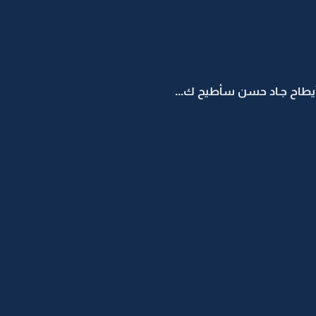
يد أيطاح جـاد حسن سأطيح ك...