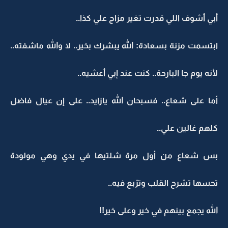
أبي أشوف اللي قدرت تغير مزاج علي كذا..
ابتسمت مزنة بسعادة: الله يبشرك بخير.. لا والله ماشفته..
لأنه يوم جا البارحة.. كنت عند إبي أعشيه..
أما على شعاع.. فسبحان الله يازايد.. على إن عيال فاضل
كلهم غالين علي..
بس شعاع من أول مرة شلتيها في يدي وهي مولودة
تحسها تشرح القلب وترّبع فيه..
الله يجمع بينهم في خير وعلى خير!!