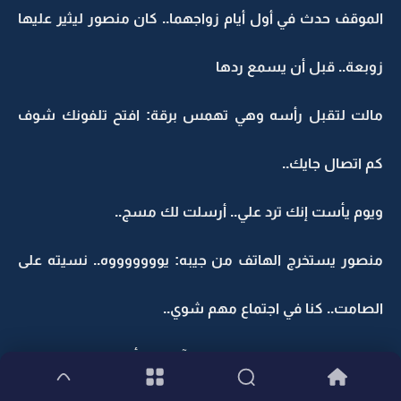
الموقف حدث في أول أيام زواجهما.. كان منصور ليثير عليها
زوبعة.. قبل أن يسمع ردها
مالت لتقبل رأسه وهي تهمس برقة: افتح تلفونك شوف
كم اتصال جايك..
ويوم يأست إنك ترد علي.. أرسلت لك مسج..
منصور يستخرج الهاتف من جيبه: يوووووووه.. نسيته على
الصامت.. كنا في اجتماع مهم شوي..
ابتسمت عفراء وهي تنظر للمرآة وتسأل بعفوية: خير إن