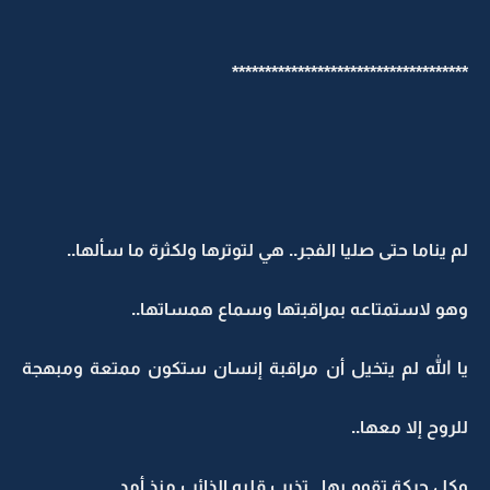
************************************
لم يناما حتى صليا الفجر.. هي لتوترها ولكثرة ما سألها..
وهو لاستمتاعه بمراقبتها وسماع همساتها..
يا الله لم يتخيل أن مراقبة إنسان ستكون ممتعة ومبهجة
للروح إلا معها..
وكل حركة تقوم بها.. تذيب قلبه الذائب منذ أمد..