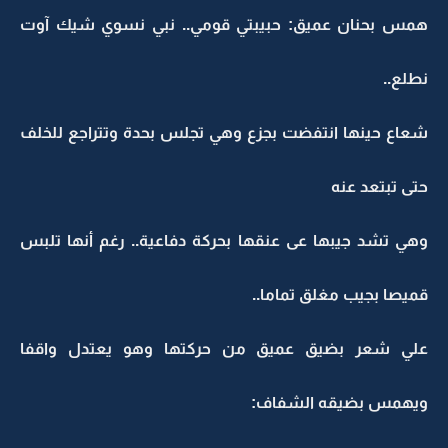
همس بحنان عميق: حبيبتي قومي.. نبي نسوي شيك آوت
نطلع..
شعاع حينها انتفضت بجزع وهي تجلس بحدة وتتراجع للخلف
حتى تبتعد عنه
وهي تشد جيبها عى عنقها بحركة دفاعية.. رغم أنها تلبس
قميصا بجيب مغلق تماما..
علي شعر بضيق عميق من حركتها وهو يعتدل واقفا
ويهمس بضيقه الشفاف: