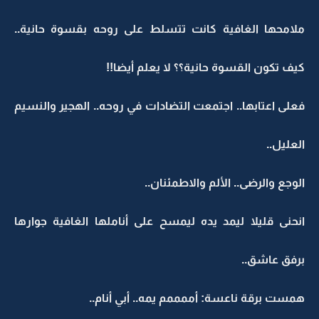
ملامحها الغافية كانت تتسلط على روحه بقسوة حانية..
كيف تكون القسوة حانية؟؟ لا يعلم أيضا!!
فعلى اعتابها.. اجتمعت التضادات في روحه.. الهجير والنسيم
العليل..
الوجع والرضى.. الألم والاطمئنان..
انحنى قليلا ليمد يده ليمسح على أناملها الغافية جوارها
برفق عاشق..
همست برقة ناعسة: أممممم يمه.. أبي أنام..