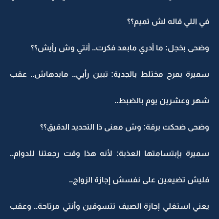
في اللي قاله لش تميم؟؟
وضحى بخجل: ما أدري مابعد فكرت.. أنتي وش رأيش؟؟
سميرة بمرح مختلط بالجدية: تبين رأيي.. مابدهاش.. عقب
شهر وعشرين يوم بالضبط..
وضحى ضحكت برقة: وش معنى ذا التحديد الدقيق؟؟
سميرة بإبتسامتها العذبة: لأنه هذا وقت رجعتنا للدوام..
فليش تضيعين على نفسش إجازة الزواج..
يعني استغلي إجازة الصيف تتسوقين وأنتي مرتاحة.. وعقب