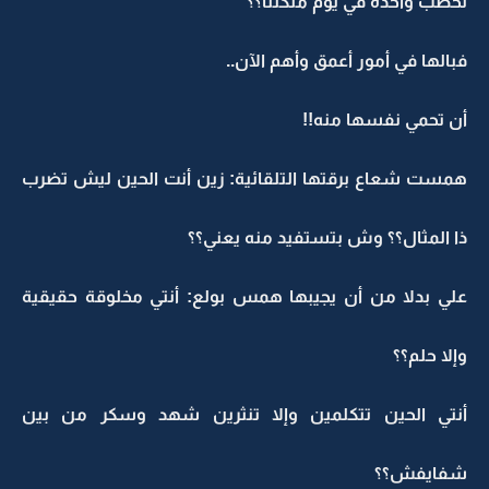
تخطب واحدة في يوم ملكتنا؟؟
فبالها في أمور أعمق وأهم الآن..
أن تحمي نفسها منه!!
همست شعاع برقتها التلقائية: زين أنت الحين ليش تضرب
ذا المثال؟؟ وش بتستفيد منه يعني؟؟
علي بدلا من أن يجيبها همس بولع: أنتي مخلوقة حقيقية
وإلا حلم؟؟
أنتي الحين تتكلمين وإلا تنثرين شهد وسكر من بين
شفايفش؟؟