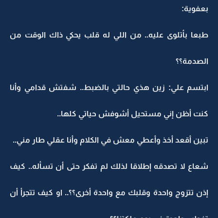
بعفوية:
طبعا بأتلوى عليه.. من اللي له قلب يحكي ذاك الوقت من
الصدمة؟؟
ابتسم علي: زين هذي حالتي بالضبط.. شفتش قدامي وأنا
كنت أظن إني مستحيل أشوفش حياتي كلها..
تبين أقعد أخذ وأعطي معش في الكلام وأنا عقلي طار مني..
شعاع لا تصدقه إطلاقا لذلك لم تفكر حتى أن تسأله.. كيف
إذن تتزوج واحدة وقلبك مع واحدة أخرى؟؟.. او كيف تتجرأ أن