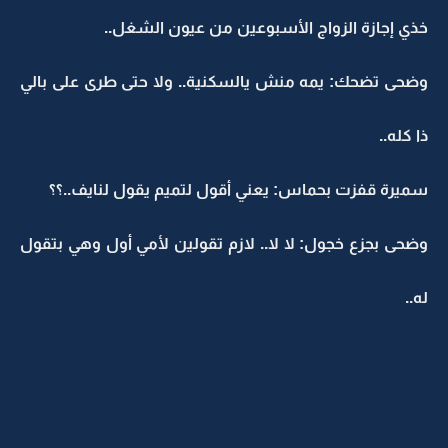
خذي إجازة الزواج الأسبوعين من عيون الشغل..
وضحى تضحك: يمه منش يالسكنية.. ولا حتى طرى على بالي
ذا كله..
سميرة قفزت بحماس: يعني أقول لتميم يقول لنايف..؟؟
وضحى بجزع خجول: لا لا.. لازم تقولين لأمي أول وهي بتقول
له..