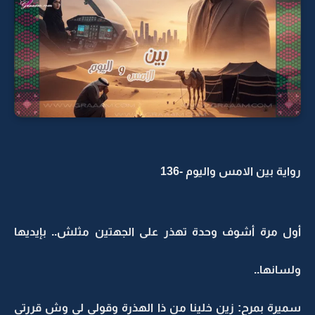
رواية بين الامس واليوم -136
أول مرة أشوف وحدة تهذر على الجهتين مثلش.. بإيديها
ولسانها..
سميرة بمرح: زين خلينا من ذا الهذرة وقولي لي وش قررتي