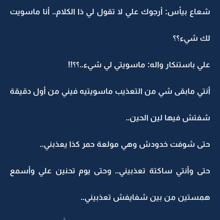
شعاع بيأس: أرجوك علي لا تقول لي ذا الكلام.. أنا ماسويت
لك شيء؟؟
علي باستنكار واله: ماسويتي لي شيء..؟؟!!
أنتي مابقى شي من التعذيب ماسويتيه فيني من أول دقيقة
شفتش فيها لين الحين..
حتى شوفت خدودش وهي مولعة حمر كذا يعذبني..
حتى وأنتي ساكتة تعذبيني.. وحتى يوم تحنين علي وأسمع
همستين من بين شفايفش تعذبيني..