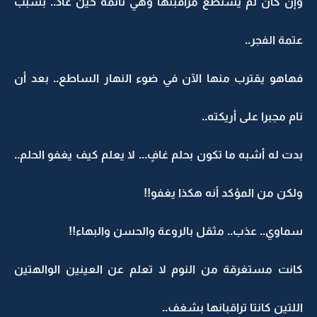
وإن كان لم يستطع مراقبتها وهي نائمة حين عاد.. بسبب
عتمة الفجر..
فهاهو يقترب منها الآن في ضوء النهار الساطع.. بعد أن
نام مجبرا على أريكته..
بدت له أشبه ما تكون بحلم غافٍ... لا يعلم كيف يغفو الحلم..
ولكن من المؤكد أنه هكذا يغفو!!
سماوي.. عذب.. مثقل بالروعة والحسن والبهاء!!
كانت مستغرقة من النوم لا تعلم عن العينين الوالهتين
اللتين كانتا تراقبانها بشغف..