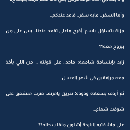
وأما السفر.. مابه سفر.. قاعد عندكم..
مزنة بتساؤل باسم: أفرح ماعلي تقعد عندنا.. بس علي من
بيروح معه؟؟
زايد بإبتسامة شامعة: ماحد.. على قولته .. من اللي يأخذ
معه مرافقين في شهر العسل..
ثم أردف بسعادة ودودة: تدرين يامزنة.. صرت متشفق على
شوفت شعاع...
علي ماشفتيه البارحة أشلون منقلب حاله؟؟