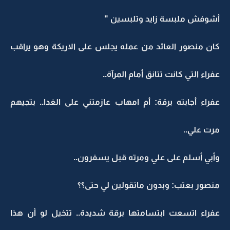
أشوفش ملبسة زايد وتلبسين "
كان منصور العائد من عمله يجلس على الاريكة وهو يراقب
عفراء التي كانت تتانق أمام المرآة..
عفراء أجابته برقة: أم امهاب عازمتني على الغدا.. بتجيهم
مرت علي..
وأبي أسلم على علي ومرته قبل يسفرون..
منصور بعتب: وبدون ماتقولين لي حتى؟؟
عفراء اتسعت ابتسامتها برقة شديدة.. تتخيل لو أن هذا