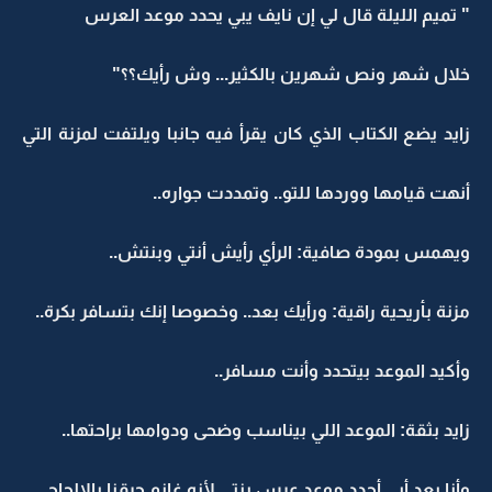
" تميم الليلة قال لي إن نايف يبي يحدد موعد العرس
خلال شهر ونص شهرين بالكثير... وش رأيك؟؟"
زايد يضع الكتاب الذي كان يقرأ فيه جانبا ويلتفت لمزنة التي
أنهت قيامها ووردها للتو.. وتمددت جواره..
ويهمس بمودة صافية: الرأي رأيش أنتي وبنتش..
مزنة بأريحية راقية: ورأيك بعد.. وخصوصا إنك بتسافر بكرة..
وأكيد الموعد بيتحدد وأنت مسافر..
زايد بثقة: الموعد اللي بيناسب وضحى ودوامها براحتها..
وأنا بعد أبي أحدد موعد عرس بنتي لأنه غانم حرقنا بالإلحاح..