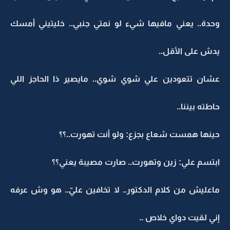
وحدة.. يعني مافيها شيء لو نمتي جنبي.. خليتيني أمسك
يدش على الأقل..
عشان تتعودين علي شوي شوي.. مايصير ذا الحاجز اللي
حاطته بيننا..
حينها همست شعاع بجزع: ولو أنت تهورت..؟؟
ابتسم علي: زين وتهورت.. صارت مصيبة يعني؟؟
ماعليش من كلام الدكتور.. لا تخافين عليّ.. هو وش عرفه
إني لقيت دواي خلاص ..