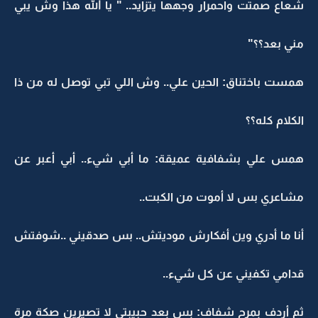
شعاع صمتت واحمرار وجهها يتزايد.. " يا الله هذا وش يبي
مني بعد؟؟"
همست باختناق: الحين علي.. وش اللي تبي توصل له من ذا
الكلام كله؟؟
همس علي بشفافية عميقة: ما أبي شيء.. أبي أعبر عن
مشاعري بس لا أموت من الكبت..
أنا ما أدري وين أفكارش موديتش.. بس صدقيني ..شوفتش
قدامي تكفيني عن كل شيء..
ثم أردف بمرح شفاف: بس بعد حبيبتي لا تصيرين صكة مرة