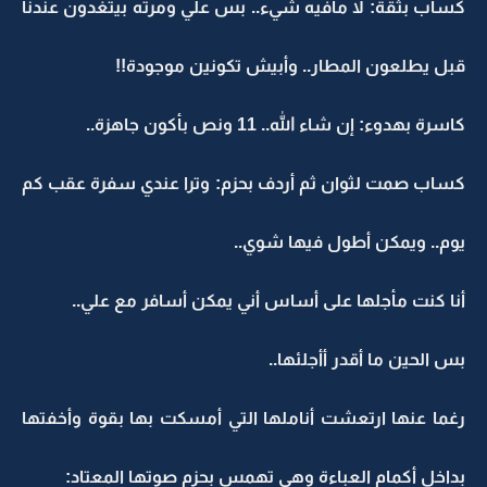
كساب بثقة: لا مافيه شيء.. بس علي ومرته بيتغدون عندنا
قبل يطلعون المطار.. وأبيش تكونين موجودة!!
كاسرة بهدوء: إن شاء الله.. 11 ونص بأكون جاهزة..
كساب صمت لثوان ثم أردف بحزم: وترا عندي سفرة عقب كم
يوم.. ويمكن أطول فيها شوي..
أنا كنت مأجلها على أساس أني يمكن أسافر مع علي..
بس الحين ما أقدر أأجلئها..
رغما عنها ارتعشت أناملها التي أمسكت بها بقوة وأخفتها
بداخل أكمام العباءة وهي تهمس بحزم صوتها المعتاد: