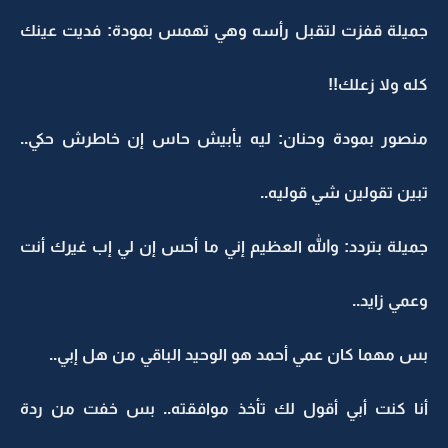
جميلة قفزت لتقبل رأسه وهي تهمس بمودة: فديت عينك
كله ولا زعلك!!
منصور بمودة وحنان: ليه يأبيش حاس إن خاطرش حكي..
تبين تقولين شي قوليه..
جميلة بتردد: والله العظيم إني ما أحس إن لي إب غيرك أنت
وعمي زايد..
بس مهما كان عمي أحمد هو الوحيد الباقي من هل إبي..
أنا كنت أبي أقول لك تأخذ موافقته.. بس خفت من ردة