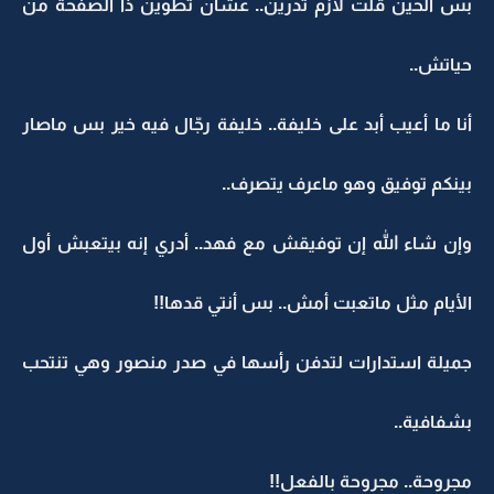
بس الحين قلت لازم تدرين.. عشان تطوين ذا الصفحة من
حياتش..
أنا ما أعيب أبد على خليفة.. خليفة رجّال فيه خير بس ماصار
بينكم توفيق وهو ماعرف يتصرف..
وإن شاء الله إن توفيقش مع فهد.. أدري إنه بيتعبش أول
الأيام مثل ماتعبت أمش.. بس أنتي قدها!!
جميلة استدارات لتدفن رأسها في صدر منصور وهي تنتحب
بشفافية..
مجروحة.. مجروحة بالفعل!!