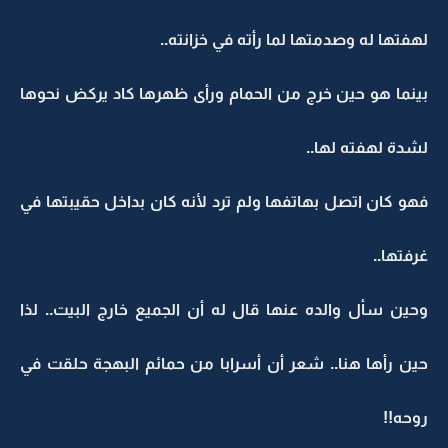
لهفتها له وصدمتها لما رأته في خزانته..
بينما هو حين خرج من الحمام ورأى ظهرها كاد يركض نحوها
لشدة لهفته لها..
فهو كان اتصل بهاتفها ولم ترد لأنه كان بداخل حقيبتها في
غرفتها..
وحين سأل والده عنها قال له أن الجميع خارج البيت.. لذا
حين رأها هنا.. شعر أن أسرابا من حمائم البهجة حلقت في
روحه!!