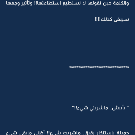
والكلمة حين نقولها لا نستطيع استطاعتها!! وتأثير وجعها
سيبقى كذلك!!!!
*********************************
" يأبيش.. ماشريتي شيء!!"
جميلة باستنكار رقيق: ماشريت شيء!! أظني مابقى شيء