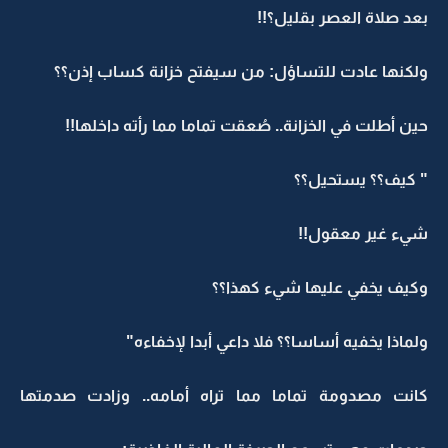
بعد صلاة العصر بقليل؟!!
ولكنها عادت للتساؤل: من سيفتح خزانة كساب إذن؟؟
حين أطلت في الخزانة.. صُعقت تماما مما رأته داخلها!!
" كيف؟؟ يستحيل؟؟
شيء غير معقول!!
وكيف يخفي عليها شيء كهذا؟؟
ولماذا يخفيه أساسا؟؟ فلا داعي أبدا لإخفاءه"
كانت مصدومة تماما مما تراه أمامه.. وزادت صدمتها