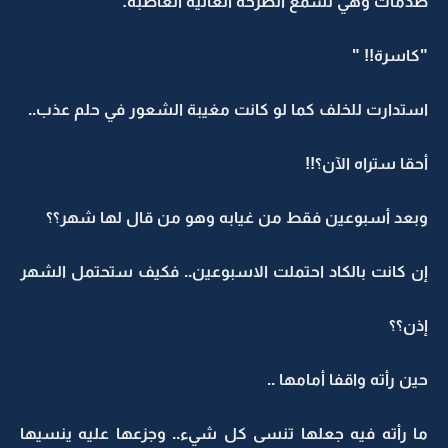
صدمات وهي تسمع الصرخة العالية الغاضبة:
"كاسرة!! "
استدارت للخلف كما لو كانت مغيبة الشعور في حلم عذب..
أحقا ستراه الآن؟!!
وبعد أسبوعين فقط من غيابه وهو من قال لها شهر؟؟
إن كانت بالكاد احتملت الاسبوعين.. فكيف ستحتمل الشهر
إذن؟؟
حين رأته واقفا أمامها ..
ما رأته فيه جعلها تنسى كل شيء.. وجزعها عليه ينسيها