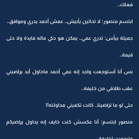
فعلك..
ابتسم منصور: لا تحاتين يأبيش.. عمش أحمد يدري وموافق..
جميلة بيأس: تدري عمي.. يمكن هو حكي ماله فايدة ولا حتى
قيمة..
بس أنا أستوجعت واجد إنه عمي أحمد ماحاول أبد يراضيني
عقب طلاقي من خليفة..
حتى لو ما تراضينا.. كانت تكفيني محاولته!!
منصور ابتسم: أنا عكسش كنت خايف إنه يحاول يراضيكم
وترجعين لخليفة