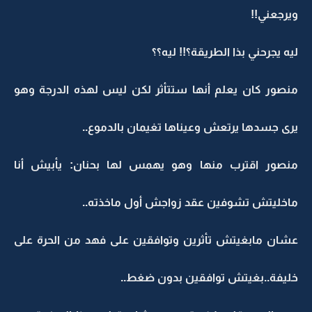
ويرجعني!!
ليه يجرحني بذا الطريقة؟!! ليه؟؟
منصور كان يعلم أنها ستتأثر لكن ليس لهذه الدرجة وهو
يرى جسدها يرتعش وعيناها تغيمان بالدموع..
منصور اقترب منها وهو يهمس لها بحنان: يأبيش أنا
ماخليتش تشوفين عقد زواجش أول ماخذته..
عشان مابغيتش تأثرين وتوافقين على فهد من الحرة على
خليفة..بغيتش توافقين بدون ضغط..