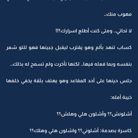
مهوب منك..
لا تحاتي.. ومتى كنت أطلع اسرارك؟!!
كساب تنهد بألم وهو يقترب ليقبل جبينها فهو للتو شعر
بنفسه وبما فعله فيها.. لكنها تأخرت ولم تسمح له بذلك..
جلس حينها على أحد المقاعد وهو يهتف بثقة يخفي خلفها
خيبة أمله:
أشلونش؟؟ وأشلون هلي وهلش؟؟
كاسرة بصدمة: أشلوني؟؟ واشلون هلي وهلك؟؟