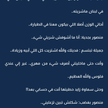
في لبنان ماشريته..
أحاتي الوزن أصلا اللي بيكون معنا في الطيارة..
منصور بجدية: أنا ما أشوفش شريتي شيء..
جميلة تبتسم : فديتك والله اشتريت كل اللي أبيه وزيادة..
وأنت حتى ماخليتني أصرف شيء من مهري.. غير إني عندي
فلوس والله العظيم..
وحتى سماوة زايد حطيتها أنت في حسابي بعد!!
منصور بغضب: شكلش تبين تزعليني..