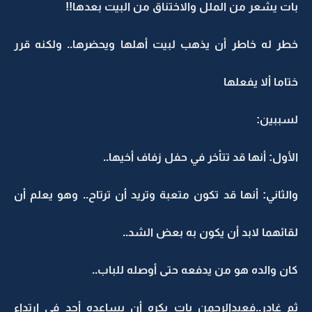
بات يشعر من الملل والاختناق من البيت بعدها!!
خطر له خاطر أن يذهب لبيت أهلها ويحضرها.. ولكنه قرر
ختاما ألا يفعلها
لسببين:
الأول: أنها قد تتأخر في حفل زفاف أخيها..
والثاني: أنها قد تكون متعبة وتريد أن ترتاح.. وهو يعلم أن
لقائهما لابد أن يكون به بعض الشد..
كان والده هو من يدفعه حتى أوصله للباب..
ثم غادر..فعبدالرحمن بات يكره أن يساعده أحد في ارتداء