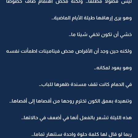
ليس فضولا مطلقا.. ولكنه محض اهتمام صاف خصوصا
وهو يرى إرهاقها طيلة الأيام الماضية..
خشي أن تكون تخفي شيئا ما..
ولكنه حين وجد أن الأقراص محض فيتامينات اطمأنت نفسه
وهو يعود لمكانه..
في الحمام كانت تقف مسندة ظهرها للباب..
وتنهيدة بعمق الكون تخترم روحها من أقصاها إلى أقصاها..
هذه الليلة تشعر بالفعل أنها في أضعف في حالاتها..
ربما لو قال لها كلمة حلوة واحدة ستنهار تماما..