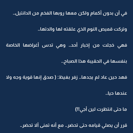
في آن بدون أكمام ولكن معها روبها الفخم من الدانتيل..
وتركت قميص النوم الذي علقته لها والدتها..
فهي خجلت من إخبار أحد.. وهي تدس أغراضها الخاصة
بنفسها في الحقيبة هذا الصباح..
فهد حين عاد لم يجدها.. زفر بغيظ: ( صدق إنها قوية وجه ولا
عندها حيا..
ما حتى انتظرت لين أجي!!)
قرر أن يصلي قيامه حتى تحضر.. مع أنه تمنى ألا تحضر..