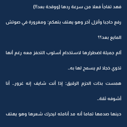
فهد تفاجأ فعلا من سرعة ردها (ووقحة بعد!!)
رفع حاجبا وأنزل آخر وهو يهتف بتهكم: ومغرورة في صوتش
المايع بعد؟؟
آلم جميلة اضطرارها لاستخدام أسلوب التحفز معه رغم أنها
تذوي خجلا لم يسمح لها به..
همست بذات الحزم الرقيق: إذا أنت شايف إنه غرور.. أنا
أشوفه ثقة..
حينها صدمها تماما أنه مد أنامله ليحرك شعرها وهو يهتف