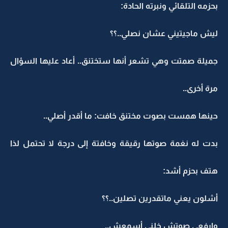
بحزمه التلقائي ونبرته الحادة:
ليش ماجيتيني عشان نصلي..؟؟
جميلة صمتت وهي تشعر أنها ستختنق.. أعاد عليها السؤال
مرة أخرى..
حينها همست بصوت مختنق خافت: ما أقدر أصلي..
بدت له نغمة صوتها رقيقة وخافتة إلى درجة لا تحتمل لذا
هتف بحزم أشد:
أشلون يعني ماتقدرين تصلين..؟؟
وارفعي صوتش خلني أسمعش..