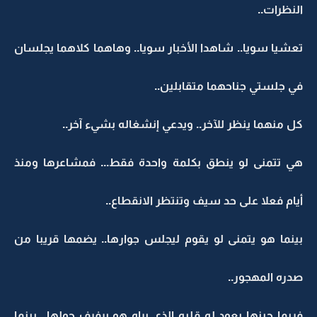
النظرات..
تعشيا سويا.. شاهدا الأخبار سويا.. وهاهما كلاهما يجلسان
في جلستي جناحهما متقابلين..
كل منهما ينظر للآخر.. ويدعي إنشغاله بشيء آخر..
هي تتمنى لو ينطق بكلمة واحدة فقط... فمشاعرها ومنذ
أيام فعلا على حد سيف وتنتظر الانقطاع..
بينما هو يتمنى لو يقوم ليجلس جوارها.. يضمها قريبا من
صدره المهجور..
فربما حينها يعود له قلبه الذي يراه هو يرفرف حولها ..بينما