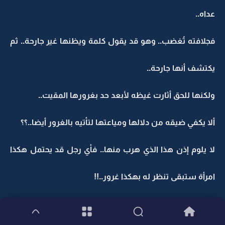
عداه..
فجلافته تُغضب.. وهو قد يقول كلمة ويظنها غير جارحة.. ثم
يكتشف أنها جارحة..
ولكنها للحق أثارت غيظه لأبعد حد بغرورها المقيت..
ألا يكفي ضيقه من دلالها ومياعتها لتأتيه بالغرور أيضا..؟؟
لا يلوم إذن هذا الذي هرب منها.. فأي رجل قد يحتمل هكذا
امرأة ستبقى تنظر له بهكذا غرور..!!
والغرور لا يأتي إلا من عقل فارغ تماما..