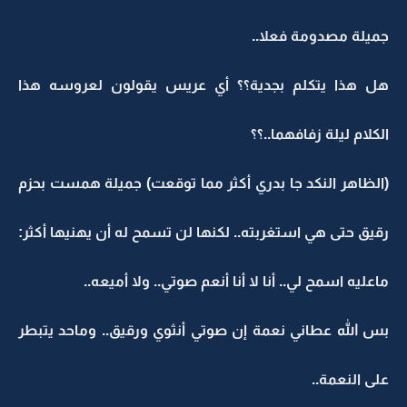
جميلة مصدومة فعلا..
هل هذا يتكلم بجدية؟؟ أي عريس يقولون لعروسه هذا
الكلام ليلة زفافهما..؟؟
(الظاهر النكد جا بدري أكثر مما توقعت) جميلة همست بحزم
رقيق حتى هي استغربته.. لكنها لن تسمح له أن يهنيها أكثر:
ماعليه اسمح لي.. أنا لا أنا أنعم صوتي.. ولا أميعه..
بس الله عطاني نعمة إن صوتي أنثوي ورقيق.. وماحد يتبطر
على النعمة..