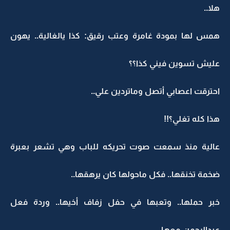
هلا..
همس لها بمودة غامرة وعتب رقيق: كذا يالغالية.. يهون
عليش تسوين فيني كذا؟؟
احترقت اعصابي أتصل وماتردين علي..
هذا كله تغلي؟!!
عالية منذ سمعت صوت تحريكه للباب وهي تشعر بعبرة
ضخمة تخنقها.. فكل ماحولها كان يرهقها..
خبر حملها.. وتعبها في حفل زفاف أخيها.. وردة فعل
عبدالرحمن معها..