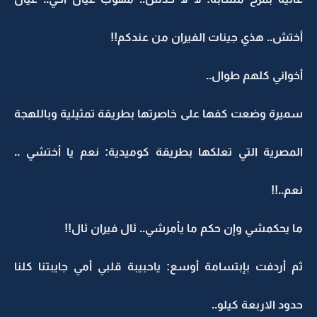
أختش.. هذي جينات الفيران من عندكم!!
أخواني كلهم طوال..
سميرة وضعت كفها على خاصرتها بطريقة تمثيلية وباللهجة
المصرية التي تعلكها بطريقة كوميدية: نعم يا أختشي ..
نعم..!!
ما يحكمشي وإن حكم ما يأمرشي.. ئال فيران ئال!!
ثم أردفت بإبتسامة أوسع: ياحبيبة قلبي أمي جايبتنا كلنا
حدود الاربعة كيلو..