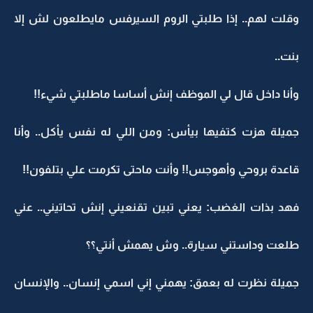
وقلت لهم.. إذا طلبتي الروم السيرفس مايطلعون لش إلا
بنت..
وأنا داخل قال لي الموظف إنش أساسا ماطلبتي شيء!!
جميلة هزت كتفيها بيأس: ومن اللي له نفس يأكل.. وأنا
قاعدة بروحي وأهوجس!! وأنت ماحتى تكرمت علي بتلفون!!
فهد بذات الغضب: يعني تبين تقنعيني إنش تحاتيني.. عني
طلعت وداستني سيارة.. وش يهمش أنتي؟؟
جميلة نظرت له بعمق: يهمني إني اسمي إنسان.. والإنسان