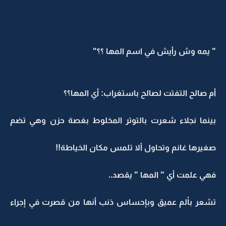
" يمه وش رأيش في اسم المها ؟؟"
أم صالح التفتت لصالح باستغراب: أي المها؟؟
بينما نجلاء شعرت بالتوتر المخلوط بغصة حزن وهي تضم
صغيرها غانم وتحاول ألا تلمس مكان الخياطة!!
فهي علمت أي " المها " يقصد..
تشعر بألم عميق وبإحساس ذنب أنها من قصرت في إجراء