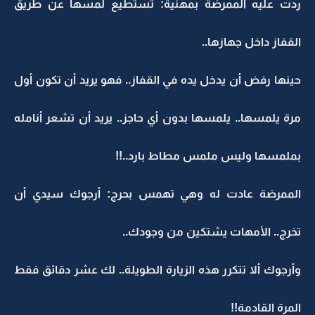
ردت عليه الممرضة بمهنية: تستطيع لمسها عن طريق
القفاز داخل جهازها..
حينها رفض أن يدخل يده في القفاز.. فهو يريد أن تكون أول
مرة يلمسها.. يلمسها بدون أي حاجز.. يريد أن تشعر أنامله
بملمسها وليس ملمس مطاط بارد..!!
الممرضة عادت له وهي تهمس بحرج: أرجوك سيدي أن
تخرج.. الأمهات يشتكين من وجودك..
وأرجوك ألا تتكرر هذه الزيارة الطويلة.. لك عشر دقائق فقط
المرة القادمة!!