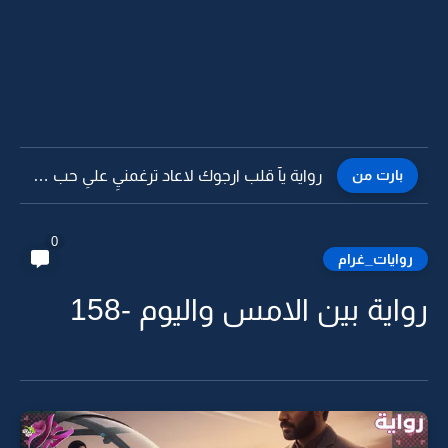
بارت من
رواية يآ قلب ارجوك لاعاد ترغمنيِ علىِ حب جديد وفيِه...
0
روايات_غرام
رواية بين الامس واليوم -158