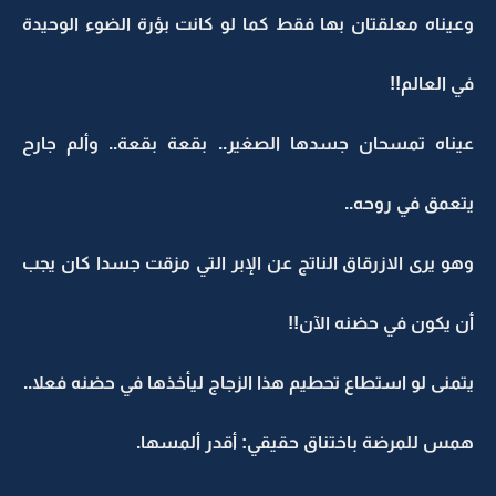
وعيناه معلقتان بها فقط كما لو كانت بؤرة الضوء الوحيدة
في العالم!!
عيناه تمسحان جسدها الصغير.. بقعة بقعة.. وألم جارح
يتعمق في روحه..
وهو يرى الازرقاق الناتج عن الإبر التي مزقت جسدا كان يجب
أن يكون في حضنه الآن!!
يتمنى لو استطاع تحطيم هذا الزجاج ليأخذها في حضنه فعلا..
همس للمرضة باختناق حقيقي: أقدر ألمسها.