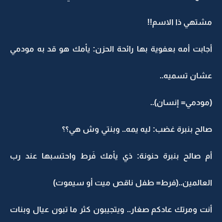
مشتهي ذا الاسم!!
أجابت أمه بعفوية بها رائحة الحزن: يأمك هو قد به مودمي
عشان تسميه..
(مودمي= إنسان)..
صالح بنبرة غضب: ليه يمه.. وبنتي وش هي؟؟
أم صالح بنبرة حنونة: ذي يأمك فَرط واحتسبها عند رب
العالمين..(فرط= طفل ناقص ميت أو سيموت)
أنت ومرتك عادكم صغار.. ويتجيبون كثر ما تبون عيال وبنات