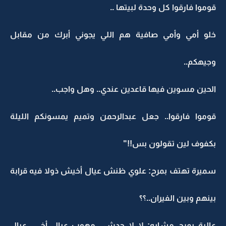
قوموا فارقوا كل وحدة لبيتها ..
خلو أمي وأمي صافية هم اللي يجوني أبرك من مقابل
وجيهكم..
الحين مسوين فيها قاعدين عندي.. وهل واجب..
قوموا فارقوا.. جعل عبدالرحمن وتميم يمسونكم الليلة
بكفوف لين تقولون بس!!"
سميرة تهتف بمرح: علوي ظنش عيال أخيش ذولا فيه قرابة
بينهم وبين الفيران..؟؟
عالية بمرح مشابه: لا لا حدش.. مهوب عيال أخي.. عيال