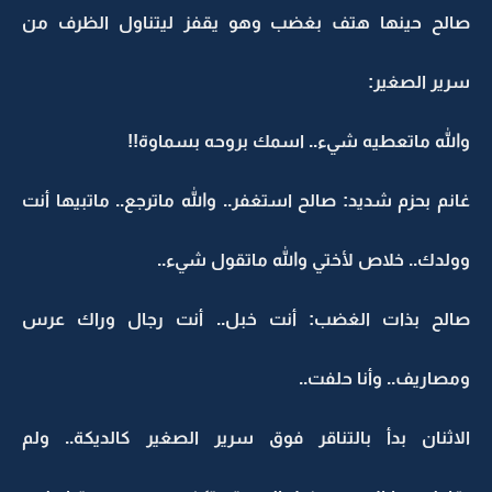
صالح حينها هتف بغضب وهو يقفز ليتناول الظرف من
سرير الصغير:
والله ماتعطيه شيء.. اسمك بروحه بسماوة!!
غانم بحزم شديد: صالح استغفر.. والله ماترجع.. ماتبيها أنت
وولدك.. خلاص لأختي والله ماتقول شيء..
صالح بذات الغضب: أنت خبل.. أنت رجال وراك عرس
ومصاريف.. وأنا حلفت..
الاثنان بدأ بالتناقر فوق سرير الصغير كالديكة.. ولم