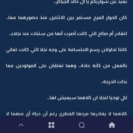
بعيد عن شواربكم يا آل خالد الجياكر..
كان الحوار المرح مستمر بين الاثنتين منذ حضورهما معا..
لتغادر أم صالح التي كانت أصرت أنها من ستبات عند نجلاء..
كانتا تحاولان رسم الابتسامة على وجه نجلا التي كانت تعاني
بالفعل من كآبة حادة.. وهما تعلقان على المولودين معا
بذات الدرجة..
لكي توحيا لنجلا ان كلاهما سيعيش لها..
كلاهما لا يغادرها مرحها الفطري رغم أن حياة أي منهما لا
تخلو من المشاكل..