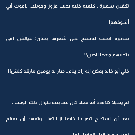
تكفين سميرة.. كلميه خليه يجيب عزوز وخويلد.. باموت أبي
أشوفهم!!
سميرة انحنت لتمسح على شعرها بحنان: عيالش أمي
بتجيبهم معها الحين!!
خلي أبو خالد يمكن إنه راح ينام.. صار له يومين مارقد كلش!!
لم يتخيلا كلاهما أنه فعلا كان عند بنته طوال ذلك الوقت..
بعد أن استخرج تصريحا خاصا لزيارتها.. وتعهد أن يعقم
نفسه جيدا قبل الدخول لها..