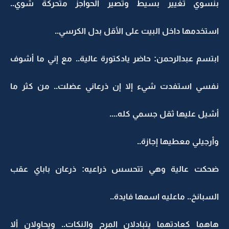
بنسوي تغيير بسيط وتصير الحواجز متحركة شوي..
استخدمها داخل البيت على الأقل بدل الكرسي..
ابتسم عبدالرحمن: حاضر يادكتورة عالية.. مع إني ما أشوف
نفسي استفدت شيء إلا إن ذرعاني عضلت.. من كثر ما
أشيل عليها ثقل جسمي كله....
وأرجيلي معطيها إجازة..
ضحكت عالية وهي تتحسس ذراعيه: ذرعان باباي عقب
السبانخ.. ماعليه اسمها فايدة..
هاهما كعادتهما يتبادلان المرح والنكات.. ويحاولان ألا