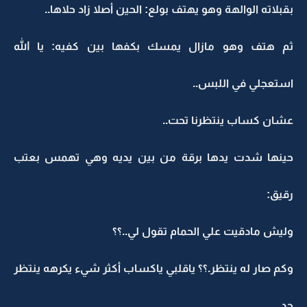
بقبلاته الوالهة وهو يهتف بولع: الحين أصلا زاد حلاها..
ثم هتف وهو مازال يمسك بكفها بين كفيه: يا الله
استعجلي في اللبس..
عشان كساب ينتظرنا تحت..
حينها شدت يدها برقة من بين يديه وهي تهمس بعتب
رقيق:
وليش مادقيت علي الحمام تقول لي..؟؟
وكم صار له ينتظر.؟؟ ياقلبي ياكساب أكثر شيء يكرهه ينتظر
حد..