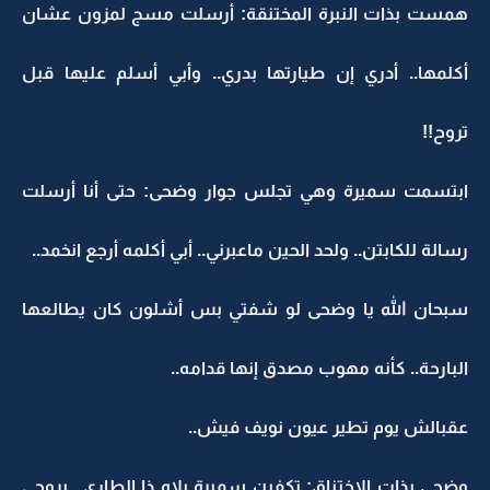
همست بذات النبرة المختنقة: أرسلت مسج لمزون عشان
أكلمها.. أدري إن طيارتها بدري.. وأبي أسلم عليها قبل
تروح!!
ابتسمت سميرة وهي تجلس جوار وضحى: حتى أنا أرسلت
رسالة للكابتن.. ولحد الحين ماعبرني.. أبي أكلمه أرجع انخمد..
سبحان الله يا وضحى لو شفتي بس أشلون كان يطالعها
البارحة.. كأنه مهوب مصدق إنها قدامه..
عقبالش يوم تطير عيون نويف فيش..
وضحى بذات الاختناق: تكفين سميرة بلاه ذا الطاري.. بروحي