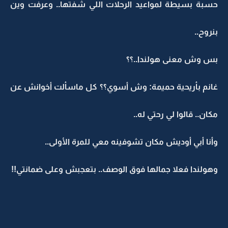
حسبة بسيطة لمواعيد الرحلات اللي شفتها.. وعرفت وين
بنروح..
بس وش معنى هولندا..؟؟
غانم بأريحية حميمة: وش أسوي؟؟ كل ماسألت أخوانش عن
مكان.. قالوا لي رحتي له..
وأنا أبي أوديش مكان تشوفينه معي للمرة الأولى..
وهولندا فعلا جمالها فوق الوصف.. بتعجبش وعلى ضمانتي!!