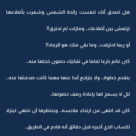
هل تصدق أنك تنفست رائحة الشمس وشعرت بأضلاعها
ترتعش بين أضلاعك.. ومازلت لم تحترق!!
أو ربما احترقت.. وما بقي منك هو الرماد!!
كان غانم بارعا تماما في تفكيك حصون خجلها منه..
يتقدم خطوة.. ولا يتراجع أبدا عنها مهما كانت صدمتها منه..
لكي لا يسمح لها بإعادة رصف حصونها..
كان قد انتهى من ارتداء ملابسه.. وينتظرها أن تنتهي لينزلا
لكساب الذي أخبره قبل دقائق أنه قادم في الطريق..