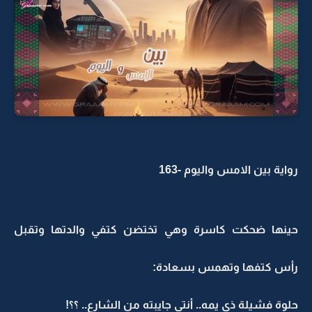
رواية بين الامس واليوم -163
حينها ضحكت كاسرة وهي تختضن كتفي والدتها وتقبل
رأس كتفها وتهمس بسعادة:
حلوة فشيلة ذي يمه.. أنتي جايبته من الشارع.. ؟؟!