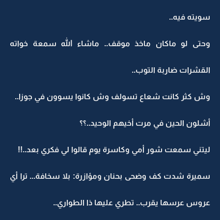
سويته فيه..
وحتى لو ماكان ماخذ موقف.. ماشاء الله سمعة خواته
القشرات ضاربة التوب..
وش كثر كانت شعاع تسولف وش كانوا يسوون في جوزا..
أشلون الحين في مرت أخيهم الوحيد..؟؟
ليتني سمعت شور أمي وكاسرة يوم قالوا لي فكري بعد..!!
سميرة شدت كف وضحى بحنان ومؤازرة: بلا سخافة... ترا أي
عروس عرسها يقرب.. تطري عليها ذا الطواري..