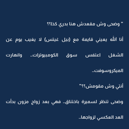
" وضحى وش مقعدش هنا بدري كذا؟؟
أنا الله يعيني قايمة مع (بيل غيتس) لا يغيب يوم عن
الشغل اعتفس سوق الكومبيوترات.. وانهارت
الميكروسوفت..
أنتي وش مقومش؟؟"
وضحى تنظر لسميرة باختناق.. فهي بعد زواج مزون بدأت
العد العكسي لزواجها..