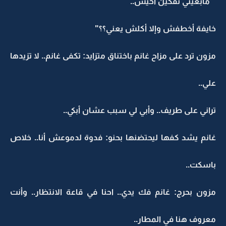
" مابغيتي تفكين أخيش..
خايفة أخطفش وإلا أكلش يعني؟؟"
مزون ترد على مزاح غانم باختناق متزايد: تكفى غانم.. لا تزيدها
علي..
تراني على طريف.. وأبي لي سبب عشان أبكي..
غانم يشد كفها ليحتضنها بحنو: فدوة لدموعش أنا.. خلاص
باسكت..
مزون بحرج: غانم فك يدي.. احنا في قاعة الانتظار.. وأنت
معروف هنا في المطار..