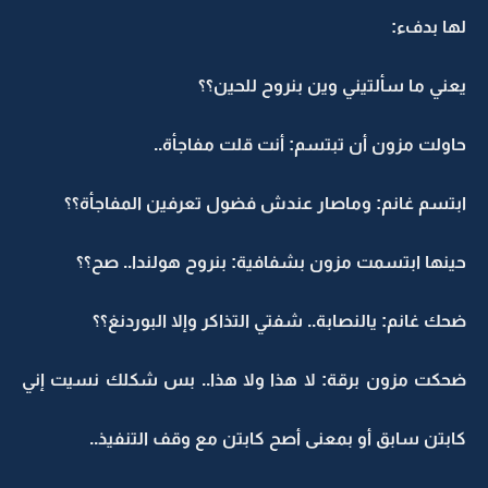
لها بدفء:
يعني ما سألتيني وين بنروح للحين؟؟
حاولت مزون أن تبتسم: أنت قلت مفاجأة..
ابتسم غانم: وماصار عندش فضول تعرفين المفاجأة؟؟
حينها ابتسمت مزون بشفافية: بنروح هولندا.. صح؟؟
ضحك غانم: يالنصابة.. شفتي التذاكر وإلا البوردنغ؟؟
ضحكت مزون برقة: لا هذا ولا هذا.. بس شكلك نسيت إني
كابتن سابق أو بمعنى أصح كابتن مع وقف التنفيذ..