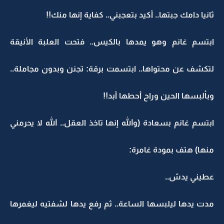
ثانيا دامك جبتها.. أكيد بتعجبني.. كفاية إنها منك!!
ابتسم غانم وهو يمدها بالكيس.. فتحت العلبة الأنيقة
لتكشف عن محتواها.. ابتسمت برقة: تجنن وبدون مجاملة..
وبألبسها الحين وراح أحطها أبد!!
ابتسم غانم بسعادة (والله إنها تاخذ العقل.. الله لا يحرمني
منها) هتف بمودة غامرة:
عطيني يدش..
مدت يدها ليلبسها الساعة.. ثم رفع يدها لشفتيه ليغمرها