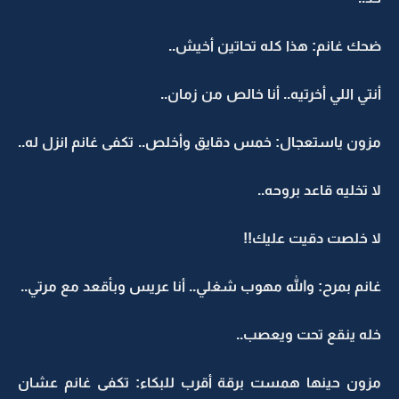
ضحك غانم: هذا كله تحاتين أخيش..
أنتي اللي أخرتيه.. أنا خالص من زمان..
مزون ياستعجال: خمس دقايق وأخلص.. تكفى غانم انزل له..
لا تخليه قاعد بروحه..
لا خلصت دقيت عليك!!
غانم بمرح: والله مهوب شغلي.. أنا عريس وبأقعد مع مرتي..
خله ينقع تحت ويعصب..
مزون حينها همست برقة أقرب للبكاء: تكفى غانم عشان