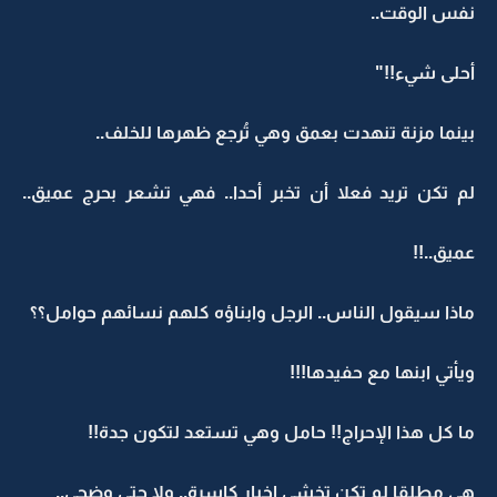
نفس الوقت..
أحلى شيء!!"
بينما مزنة تنهدت بعمق وهي تُرجع ظهرها للخلف..
لم تكن تريد فعلا أن تخبر أحدا.. فهي تشعر بحرج عميق..
عميق..!!
ماذا سيقول الناس.. الرجل وابناؤه كلهم نسائهم حوامل؟؟
ويأتي ابنها مع حفيدها!!!
ما كل هذا الإحراج!! حامل وهي تستعد لتكون جدة!!
هي مطلقا لم تكن تخشى اخبار كاسرة.. ولا حتى وضحى..