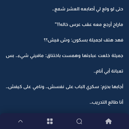
حتى لو ولع لي أصابعه العشر شمع..
ماراح أرجع معه عقب عرس خاله!!"
فهد هتف لجميلة بسكون: وش فيش؟؟
جميلة خلعت عباءتها وهمست باختناق: مافيني شيء.. بس
تعبانة أبي أنام..
أجابها بحزم: سكري الباب على نفسش.. ونامي على كيفش..
أنا طالع التدريب..
جميلة بصدمة: فهد أنت لك عبارت 3 أيام ما نمت حتى