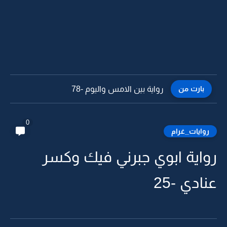
بارت من
رواية بين الامس واليوم -78
0
روايات_غرام
رواية ابوي جبرني فيك وكسر
عنادي -25