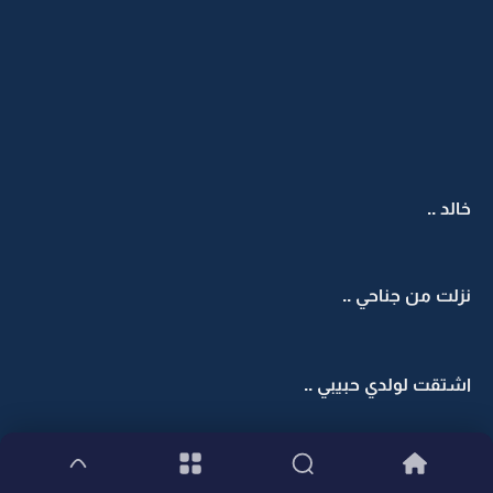
خالد ..
نزلت من جناحي ..
اشتقت لولدي حبيبي ..
لقيته في الصالة و امي تلاعبة ...