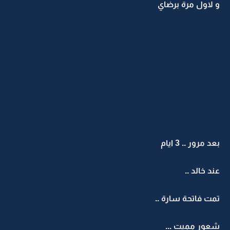
و لاول مرة برضاي
بعد مرور .. 3 ايام
عند خالد ..
تمت فاتحة سارة ..
شعور مميت ...