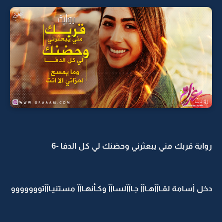
رواية قربك مني يبعثرني وحضنك لي كل الدفا -6
دخل أسامة لقـاآآهـاآآ جـاآآلساآآ وكـأنهـاآآ مستنيـاآآتووووووو