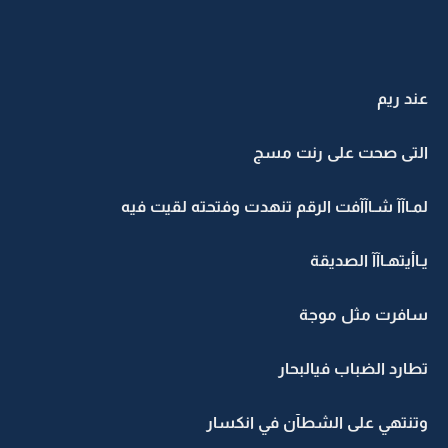
عند ريم
التى صحت على رنت مسج
لمـاآآ شـاآآفت الرقم تنهدت وفتحته لقيت فيه
يـاأيتهـاآآ الصديقة
سافرت مثل موجة
تطارد الضباب فيالبحار
وتنتهي على الشطآن في انكسار