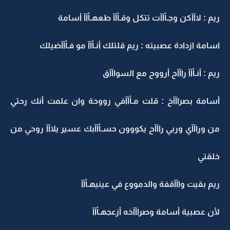
ريم : لاآآكن وجـأآآت تتكل وقـأآآ طعهـأآآ أسامة
اسامة ازدادة عصبيته : ريم قلتلك أنـأآآ مو فـأآآضيلك
ريم : أنـأآآ راآآح أرووح مع السواآآق
أسامة بصراآآخ : قلت مـأآآفي رووحة وان علمت أنك رحتي
من وراآآي وربي راآآح يكووون حسـأآآبك عسير يلاآآ روحي من
خلقتي
ريم بقيت واآآقفة والدمووع في عينيهـأآآ
لأن عصبية أسامة وصراآآخه أزعجهـأآآ