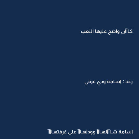
كـاآآن واضح عليها التعب
رغد : اسامة ودي غرفي
اسامة شـاآآلهـاآآ ووداهـاآآ على غرفتهـاآآآ