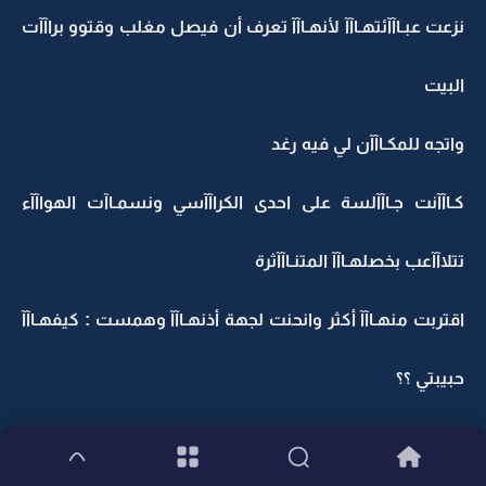
نزعت عبـاآآئتهـاآآ لأنهـاآآ تعرف أن فيصل مغلب وقتوو براآآت
البيت
واتجه للمكـاآآن لي فيه رغد
كـاآآنت جـاآآلسة على احدى الكراآآسي ونسمـاآت الهواآآء
تتلاآآعب بخصلهـاآآ المتنـاآآثرة
اقتربت منهـاآآ أكثر وانحنت لجهة أذنهـاآآ وهمست : كيفهـاآآ
حبيبتي ؟؟
رغد انتفضت لسمـاآآعهـاآآ هذا الصووت الذي غـاآآب عنهـاآآ