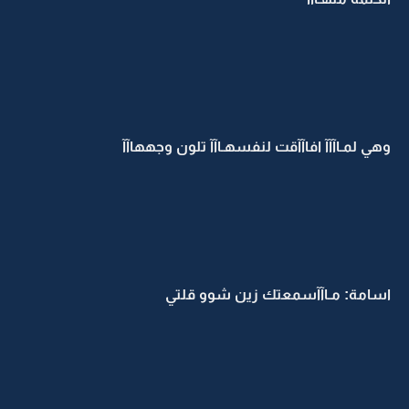
وهي لمـاآآآ افاآآقت لنفسهـاآآ تلون وجههاآآ
اسامة: مـاآآسمعتك زين شوو قلتي