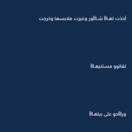
أخذت لهـاآآ شـاآآور وغيرت ملابسها وخرجت
لقاتوو مستنيهـاآآ
وراآآحو على بيتهـاآآ