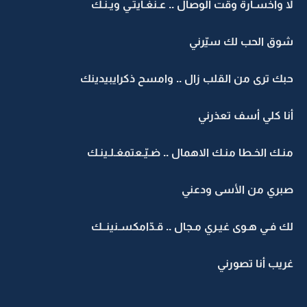
لا واخسـارة وقت الوصال .. عـنغـايتـي ويـنـك
شوق الحب لك سيّرني
حبك ترى من القلب زال .. وامسح ذكرايبيدينك
أنا كلي أسف تعذرني
منـك الخـطا منـك الاهمال .. ضـيّـعتمغـلـينـك
صبري من الأسى ودعني
لك فـي هـوى غيـري مـجال .. قـدّامكسـنينــك
غريب أنا تصورني