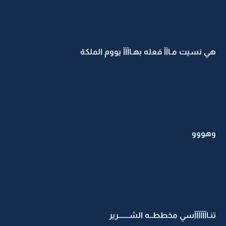
هي نسيت مـاآآ فعله بهـاآآآ يووم الملكة
وهووو
تنـاآآآآآآسي مخططــه الشـــــــرير