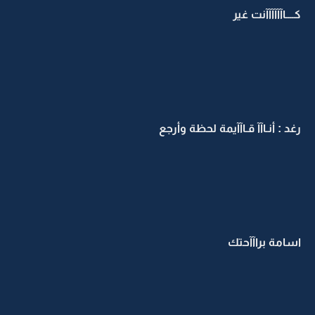
كــــاآآآآآآنت غير
رغد : أنـاآآ قـاآآيمة لحظة وأرجع
اسامة براآآحتك