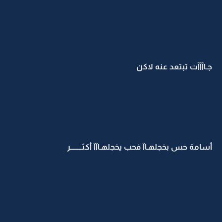
جـاآآآت تبتعد عنه لاكن
أسامة حس بخجلهـاآ فحب يخجلهـاآآ أكثــــــــر