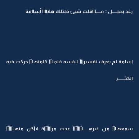
رغد بخجـــــل : مـــــاآآقلت شيئ قلتلك هلاآآآآ أساامة
اسامة لم يعرف تفسيراآآ لنفسه فلمـاآآ كلمتهـاآآ حركت فيه
الكثــــــــر
سمعهـاآآ من غيرهــــــاآآآآآآآ عدت مراآآآآآة لاآكن منهـاآآآآآ