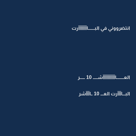
انتضرووني في البـــــــاآآآآآآآرت
العــــــــاآآآآآآآآآآشـــــ 10 ــــــر
البـــاآآآرت العـــ 10 ــاآآآشر