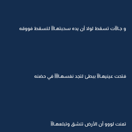
و جـاآآت تسقط لولا أن يده سحبتهـاآآ لتسقط فووقه
فتحت عينيهـاآآ ببطئ لتجد نفسهـاآآآ في حضنه
تمنت لووو أن الأرض تنشق وتبلعهـاآآ