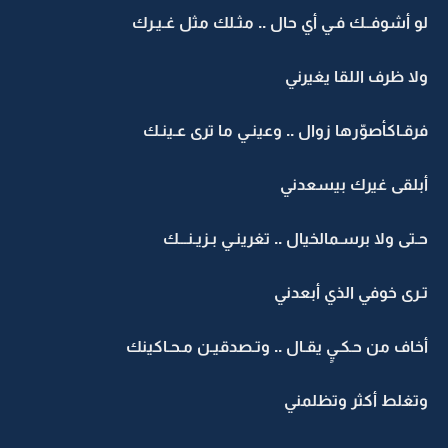
لو أشوفــك فـي أي حال .. مثـلك مثل غـيـرك
ولا ظرف اللقا يغيرني
فرقـاكأصوّرها زوال .. وعينـي ما ترى عـينـك
أبلقى غيرك بيسعدني
حـتى ولا برسـمالخيال .. تغرينـي بـزيـنـــك
تـرى خوفي الذي أبعدني
أخاف من حـكـيٍ يقـال .. وتـصدقيـن مـحـاكينك
وتغلط أكثر وتظلمني