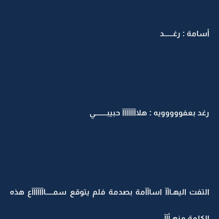
أسامة : رغــــــد
رغد بعفووووويه : هلاآآآآآآآ حبيبــــــــي
التفت اليهـاآآ اساآآمة بصدمة فلم يتوقع سمـــــاآآآآآآع هذه
الكلمة منهـأآآ