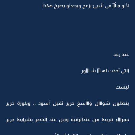
لأنو مـأآآ في شيئ يزعج ويجعلو يصرخ هكذا
عند رغد
التى أخذت لهـاآآ شـاآآور
لبست
بنطلون شواآآل واآآسع حرير ثقيل أسود .. وبلوزة حرير
حمراآآء تنربط من عندالرقبة ومن عند الخصر بشرايط حرير