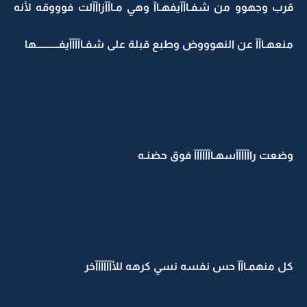
قرب وجهوو من شفـاآآيفهـاآ وهي مـاآآزاآآلت فوووقه لأنه
منعهـاآآ عن النهوووض وطبع قبلة على شفـاآآآآيفـــــــــــها
وضعت راآآآآآسهـاآآآآآآ فوق حضنـه
كل منهمـاآآ حس نفسه نسي كرهه للأآآآآآآخر