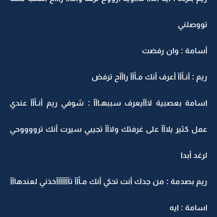
تووصلني
أسامة : وان رفضت
ريم : أنـأآآ أعرف أنك مـأآآ راآآح ترفض
اسامة بعصبية لاآآيعرف سببهـاآآ : شوفي ريم أنـأآآ عندي
عمل كثير يلاآآ على غرفتك ولاآآ تجيبي سيرت أنك ترووووحي
لرغد أبدا
ريم بصدمة : من جدك أنت تحكي أنك مـأآآ تآآآآآآآخذني لعندهاآآ
اسامة : ايه