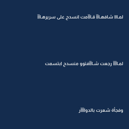
لمـااا شافهـاآآ قـاآآمت انسدح على سريرهـاآآ
لمـاآآآ رجعت شـاآآفتوو منسدح ابتسمت
وفجأة شعرت بالدواآآآر