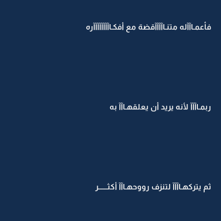
فأعمـاآآله متنـاآآآآقضة مع أفكـاآآآآآآآآره
ربمـاآآآ لأنه يريد أن يعلقهـاآآ به
ثم يتركهـاآآآ لتنزف رووحهـاآآ أكثــــــر