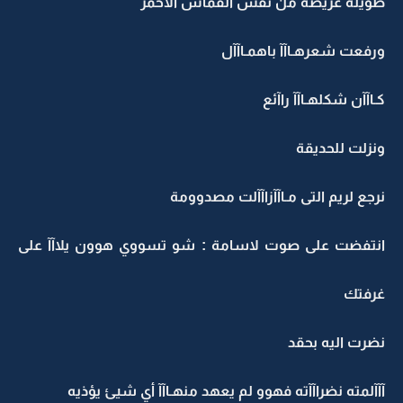
طويلة عريضة من نفس القماش الأحمر
ورفعت شعرهـاآآ باهمـاآآل
كـاآآن شكلهـاآآ راآئع
ونزلت للحديقة
نرجع لريم التى مـاآآزاآآلت مصدوومة
انتفضت على صوت لاسامة : شو تسووي هوون يلاآآ على
غرفتك
نضرت اليه بحقد
آآآلمته نضراآآته فهوو لم يعهد منهـاآآ أي شيئ يؤذيه