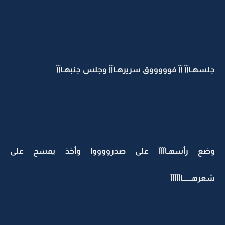
جلسهـاآآ آآ فوووووق سريرهـاآآ وجلس جنبهـاآآ
وضع رأسهـاآآآ على صدرووووا وأخذ يمسح على
شعرهــــــاآآآآآ