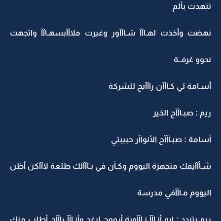
تنهدت بألم
نهضت وأخذت لهـاآآ شـاآآور وغيرت ملاآآبسهـاآآ واتجهت
نحوو غرفــة
أسـامة لي كـاآآن راآآيح للشركة
ريم : صبـاآآح الخير
أسامة : صبـاآآح الأنواآر حبيبتي
شـأآآيفك متجهزة اليووم وكـأن في بـاآآلك طلعة لاآآكن أظن
اليووم مـاآآفي مدرسة
ريم بتردد : ايه أنـاآآ نـاآآوية أرووح لرغد وأنـاآآ راآآح أطلب منك