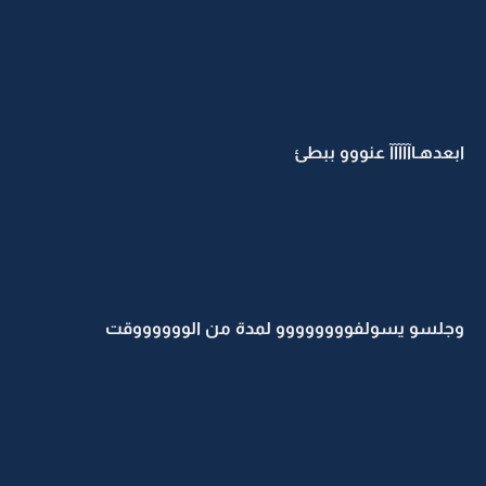
ابعدهـاآآآآآ عنووو ببطئ
وجلسو يسولفوووووووو لمدة من الووووووقت