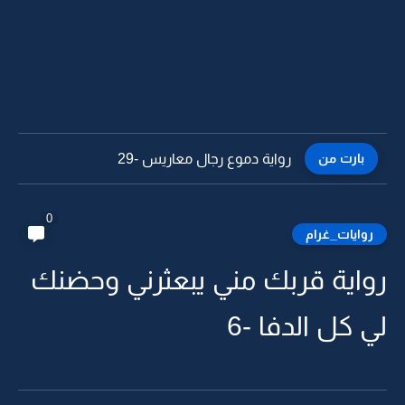
بارت من
رواية دموع رجال معاريس -28
0
روايات_غرام
رواية قربك مني يبعثرني وحضنك
لي كل الدفا -6