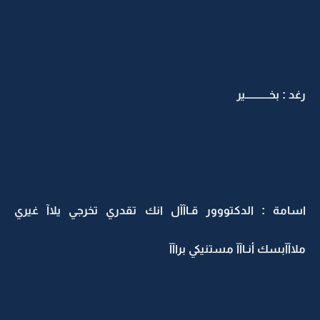
رغد : بخـــــــــــير
اسامة : الدكتووور قـاآآل انك تقدري تخرجي يلاآ غيري
ملاآآبسك أنـاآآ مستنيكي براآآ