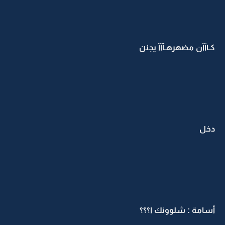
كـاآآن مضهرهـآآآ يجنن
دخل
أسامة : شلوونك ا؟؟؟