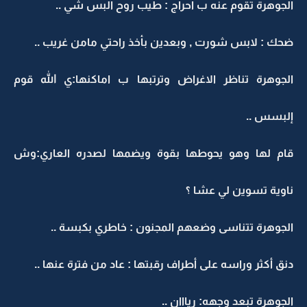
الجوهرة تقوم عنه ب احراج : طيب روح البس شي ..
ضحك : لابس شورت , وبعدين بأخذ راحتي مامن غريب ..
الجوهرة تناظر الاغراض وترتبها ب اماكنها:ي الله قوم
إلبسس ..
قام لها وهو يحوطها بقوة ويضمها لصدره العاري:وش
ناوية تسوين لي عشا ؟
الجوهرة تتناسى وضعهم المجنون : خاطري بكبسة ..
دنق أكثر وراسه على أطراف رقبتها : عاد من فترة عنها ..
الجوهرة تبعد وجهه: ريااان ..