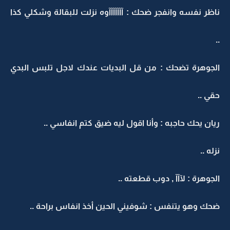
ناظر نفسه وانفجر ضحك : آآآآآآآوه نزلت للبقالة وشكلي كذا
..
الجوهرة تضحك : من قل البديات عندك لاجل تلبس البدي
حقي ..
ريان يحك حاجبه : وأنا اقول ليه ضيق كتم انفاسي ..
نزله ..
الجوهرة : لآآآ , دوب قطعته ..
ضحك وهو يتنفس : شوفيني الحين أخذ انفاس براحة ..