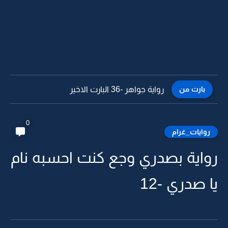
بارت من
رواية جواهر -35
0
روايات_غرام
رواية بصدري وجع كنت احسبه نام
يا صدري -12