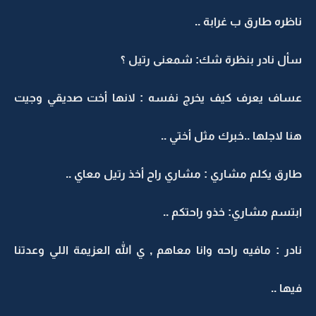
ناظره طارق ب غرابة ..
سأل نادر بنظرة شك: شمعنى رتيل ؟
عساف يعرف كيف يخرج نفسه : لانها أخت صديقي وجيت
هنا لاجلها ..خبرك مثل أختي ..
طارق يكلم مشاري : مشاري راح أخذ رتيل معاي ..
ابتسم مشاري: خذو راحتكم ..
نادر : مافيه راحه وانا معاهم , ي الله العزيمة اللي وعدتنا
فيها ..