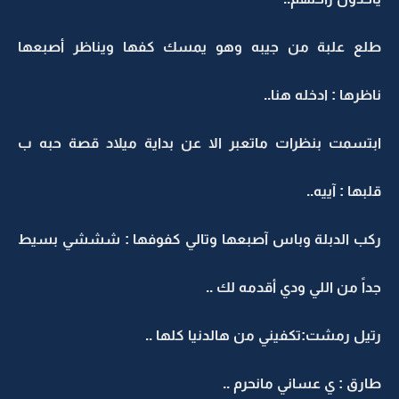
طلع علبة من جيبه وهو يمسك كفها ويناظر أصبعها
ناظرها : ادخله هنا..
ابتسمت بنظرات ماتعبر الا عن بداية ميلاد قصة حبه ب
قلبها : آييه..
ركب الدبلة وباس آصبعها وتالي كفوفها : شششي بسيط
جداً من اللي ودي أقدمه لك ..
رتيل رمشت:تكفيني من هالدنيا كلها ..
طارق : ي عساني مانحرم ..