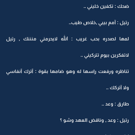
ضحك : تكفين خليني ..
رتيل : آمم بيبي ,خلاص طيب..
لمها لصدره بحب غريب : الله لايحرمني منننك , رتيل
لاتفكرين بيوم تتركيني ..
تناظره ورفعت راسها له وهو ضامها بقوة : آترك آنفاسي
ولا آتركك ..
طارق : وعد ..
رتيل : وعد , وناقض العهد وشو ؟