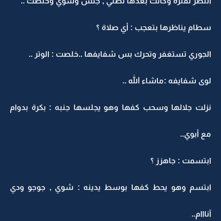
آنتظر لفترة وكانت بعدها تصلي , جلس وشوي وخلصت ..
سطام يناظرها بتعجب : أي صلاة ؟
الجوري تستغفر وتحرك بس شفايفها ..خلصت : الوتر ..
لوى شفايفه :ماشاء الله ..
نزلت جلالها وسحب كفها وهو يجلسها جنبه : بكرة بدوام
مع أبوي..
ابتسمت : جاهزز ؟
ابتسم وهو يحط كفها بوسط يدينه : شوي , جوجو ودي
آنااام..