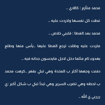
محمد متأزم : كااادي ..
غطت كل نفسها ولاردت عليه ..
محمد بعد الغطا : قلببي خلاص ..
ماردت عليه وظلت ترجع الغطا عليها ..يأس منها وطلع
بهدوء تام مثلما دخل لاجل مايحسون جدانه فيه ..
دفنت وجهها أكثر ب المخدة وهي تبكي بقهر ..كرهت محمد
ب لحظه وهي تضرب السرير وهي تبدأ تبكي ب شكل أكبر :ي
ررربي ي الله ..