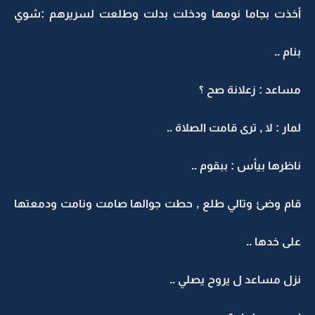
أخذت بجاما نومها ودخلت بدلت وطلعت لسريرهم :شوي
بنام ..
مساعد : زعلانة صح ؟
لمار : لا , ترى قامت الصلاة ..
ناظرها بيأس : ببقوم ..
قام وضئ وتالي طلع , حطت جوالها صامت ونامت ودمعتها
على خدها ..
نزل مساعد ل يروح يصلي ..