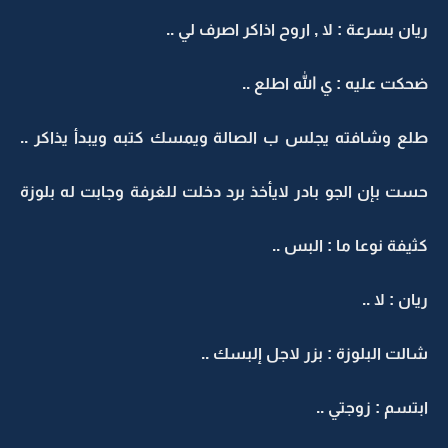
ريان بسرعة : لا , اروح اذاكر اصرف لي ..
ضحكت عليه : ي الله اطلع ..
طلع وشافته يجلس ب الصالة ويمسك كتبه ويبدأ يذاكر ..
حست بإن الجو بادر لايأخذ برد دخلت للغرفة وجابت له بلوزة
كثيفة نوعا ما : البس ..
ريان : لا ..
شالت البلوزة : بزر لاجل إلبسك ..
ابتسم : زوجتي ..