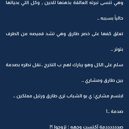
وهي تنسى نبرته العالقة بذهنها للحين , وكل اللي بحياتها
حالياً بسببه ..
تعلق كفها على خصر طارق وهي تشد قميصه من الطرف
بتوتر ..
سلم على الكل وهو يبارك لهم ب التخرج ..نقل نظره بصدمة
بين طارق ومشاري ..
ابتسم مشاري: ي بو الشباب ترى طارق ورتيل مملكين ..
صدمة ..!
صددددددمة آكتست وجهه : تزوجوا ؟!