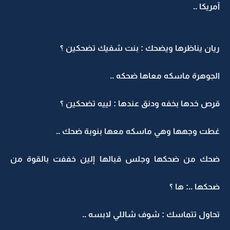
آمريكا ..
ريان يناظرها ويضحك : بنت شفيك تضحكين ؟
الجوهرة ماسكه معاها ضحكه ..
قرص خدها بخفه ودنق عندها : لييه تضحكين ؟
غطت وجهها وهي ماسكه معها بنوبة ضحك ..
ضحك من ضحكها وجلس قبالها إلين خففت بالقوة من
ضحكها ..: ها ؟
تحاول تتماسك : شوف شاللي لابسه ..