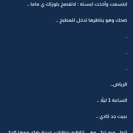
ابتسمت وأخذت لبسته : لاتفصخ بلوزتك ي ماما ..
ضحك وهو يناظرها تدخل للمطبخ ..
.
.
.
الرياض..
الساعة 1 ليلاً ..
ببيت جد كادي ..
لاول مره تبكي وهي تناظره بنظرات غريبة ضاع معها الحكي