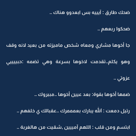
ضحك طارق : آيييه بس ابعدوو هناك ..
ضحكوا ربعهم ..
جا أخوها مشاري ومعاه شخص ماميزته من بعيد لانه وقف
وهو يكلم..تقدمت لاخوها بسرعة وهي تضمه :حبييييي
عزوتي ..
ضمها أخوها بقوة: بعد عيين أخوها ..مببروك ..
رتيل دمعت : الله يبارك بعمممرك ..عقبالك ي خلفهم ..
ابتسم ومن قلب : اللهم آمييين ,شقيت من هالغربة ..