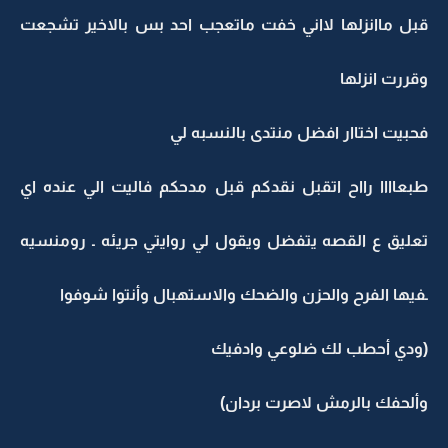
قبل ماانزلها لااني خفت ماتعجب احد بس بالاخير تشجعت
وقررت انزلها
فحبيت اختاار افضل منتدى بالنسبه لي
طبعاااا رااح اتقبل نقدكم قبل مدحكم فاليت الي عنده اي
تعليق ع القصه يتفضل ويقول لي روايتي جريئه ـ رومنسيه
ـفيها الفرح والحزن والضحك والاستهبال وأنتوا شوفوا
(ودي أحطب لك ضلوعي وادفيك
وألحفك بالرمش لاصرت بردان)