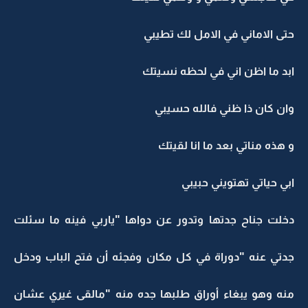
حتى الاماني في الامل لك تطيبي
ابد ما اظن اني في لحظه نسيتك
وان كان ذا ظني فالله حسيبي
و هذه مناتي بعد ما انا لقيتك
ابي حياتي تهتويني حبيبي
دخلت جناح جدتها وتدور عن دواها "ياربي فينه ما سئلت
جدتي عنه "دوراة في كل مكان وفجئه أن فتح الباب ودخل
منه وهو يبغاء أوراق طلبها جده منه "مالقى غيري عشان