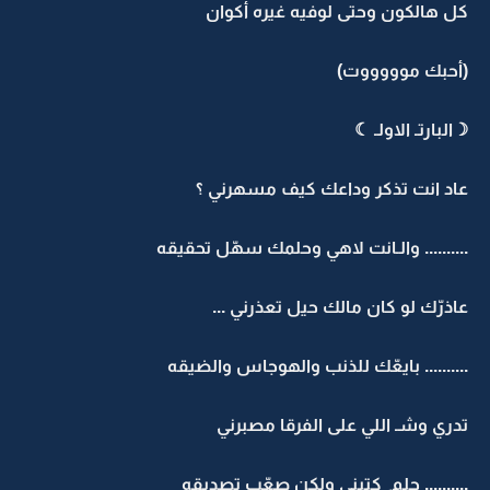
كل هالكون وحتى لوفيه غيره أكوان
(أحبك موووووت)
☽البارتـ الاولـ ☾
عاد انت تذكر وداعك كيف مسهرني ؟
.......... والـانت لاهي وحلمك سهّل تحقيقه
عاذرّك لو كان مالك حيل تعذرني ...
.......... بايعّك للذنب والهوجاس والضيقه
تدري وشـ اللي على الفرقا مصبرني
.......... حلم ٍ كتبني ولكن صعّب تصديقه