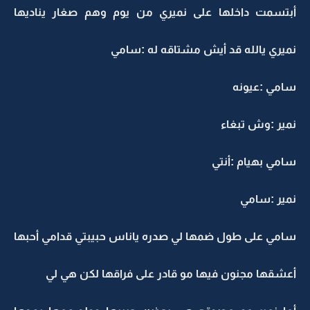
أبتسمت داخلها على نميري من يوم وهم صغار يناديها
نميري يالله قد أيش مشتاقه له :سامي
سامي :عيونه
نمير :وش تبغاء
سامي بهيام :أنتي
نمير :سامي
سامي على طول ضمها لي صدره ياناس حبيبتي قدامي أحبها
أعشقها مجنون فيها مو قادر على فراقها لكن هي لي