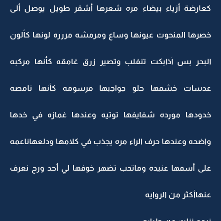
كعارضة أزياء بيضاء مره شعرها أشقر طويل يوصل ألى
خصرها المنحوت عيونها وساع ومرمشه مررره لونها كألون
البحر بس أذابكت تنفلب وتصير زرق غامقه كأنها مركبه
عدسات خشمها حلو جواجبها مرسومه كأنها نامصه
خدودها مورده شفايفها توتيه وعندها غمازه في خدها
واضحه وعندها حرف الراء مره يجذب في كلامها ودلعهاناعمه
على أسمها عنيده وماتحب تضهر خوفها لي أحد ورح نعرف
عنهاأكثر من الروايه