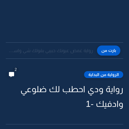
بارت من
رواية غمض عيونك حبيبي بقولك شي واسمعني بقلب -20
2
الرواية من البداية
رواية ودي احطب لك ضلوعي
وادفيك -1