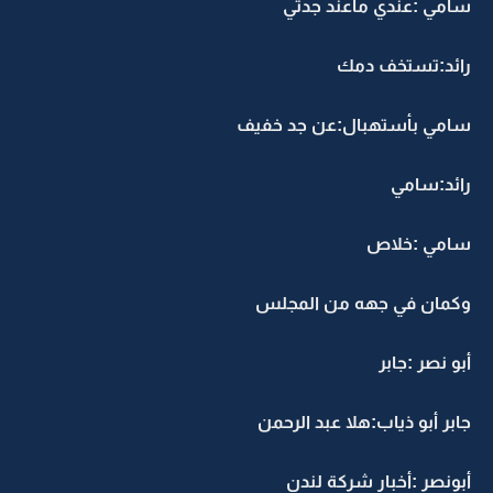
سامي :عندي ماعند جدتي
رائد:تستخف دمك
سامي بأستهبال:عن جد خفيف
رائد:سامي
سامي :خلاص
وكمان في جهه من المجلس
أبو نصر :جابر
جابر أبو ذياب:هلا عبد الرحمن
أبونصر :أخبار شركة لندن