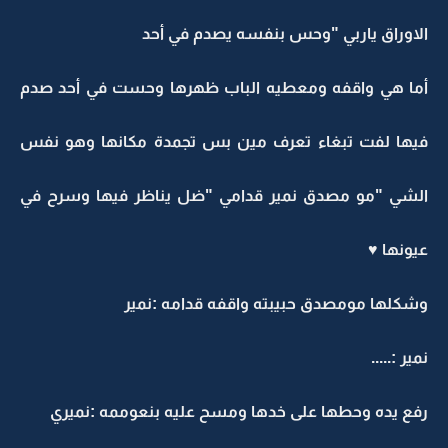
الاوراق ياربي "وحس بنفسه يصدم في أحد
أما هي واقفه ومعطيه الباب ظهرها وحست في أحد صدم
فيها لفت تبغاء تعرف مين بس تجمدة مكانها وهو نفس
الشي "مو مصدق نمير قدامي "ضل يناظر فيها وسرح في
عيونها ♥
وشكلها مومصدق حبيبته واقفه قدامه :نمير
نمير :.....
رفع يده وحطها على خدها ومسح عليه بنعوممه :نميري