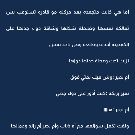
أما هي كانت متجمده بعد حركته مو قادره تستوعب بس
تمالكة نفسها وضبطة شكلها وشاقة دواء جدتها على
الكمدينه أخذته وطلعة وهي تاخذ نفس
نزلت تحت وعطة جدتها دواها
أم نمير :وش فيك نمتي فوق
نمير بربكه :كنت أدور على دواء جدتي
أم نمير :هااااا
ولفت تكمل سوالفها مع أم ذياب وأم نصر أم رائد وعماتها