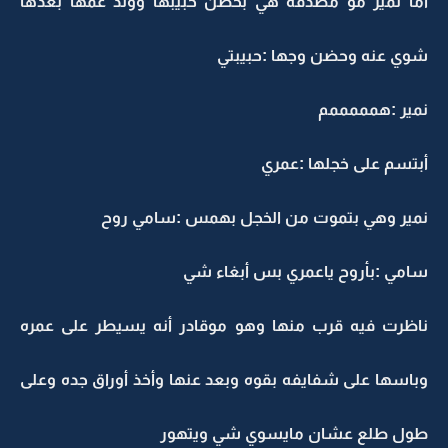
أما نمير مو مصدقه هي بحضن حبيبها وولد عمها بعدها
شوي عنه وحضن وجها :حبيبتي
نمير :همممممم
أبتسم على خجلها :عمري
نمير وهي بتموت من الخجل بهمس :سامي روح
سامي :بأروح ياعمري بس أبغاء شي
ناظرت فيه قرب منها وهو موقادر أنه يسيطر على عمره
وباسها على شفايفه بقوه وبعد عنها وأخذ أوراق جده وعلى
طول طلع عشان مايسوي شي ويتهور