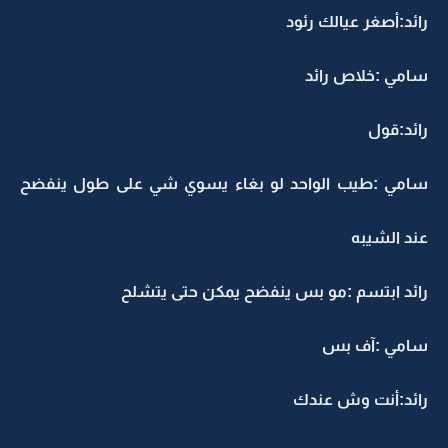
رائد:أصغر عيالك رئود
سامي :خلاص رائد
رائد:قول
سامي :طيب الواحد لو بغاء يسوي شي على طول ينفضح
عند الشيبه
رائد ابتسم :مو بس ينفضح يمكن حتى يتشلح
سامي :آف بس
رائد:أنت وش عندك