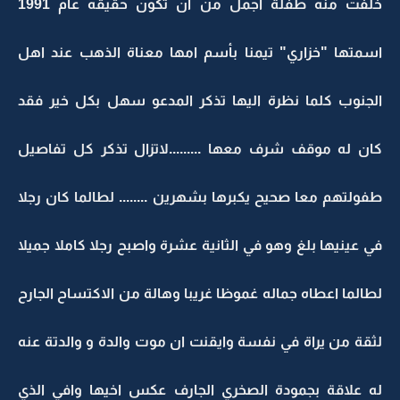
خلفت منه طفلة اجمل من ان تكون حقيقه عام 1991
اسمتها "خزاري" تيمنا بأسم امها معناة الذهب عند اهل
الجنوب كلما نظرة اليها تذكر المدعو سهل بكل خير فقد
كان له موقف شرف معها .........لاتزال تذكر كل تفاصيل
طفولتهم معا صحيح يكبرها بشهرين ........ لطالما كان رجلا
في عينيها بلغ وهو في الثانية عشرة واصبح رجلا كاملا جميلا
لطالما اعطاه جماله غموظا غريبا وهالة من الاكتساح الجارح
لثقة من يراة في نفسة وايقنت ان موت والدة و والدتة عنه
له علاقة بجمودة الصخري الجارف عكس اخيها وافي الذي