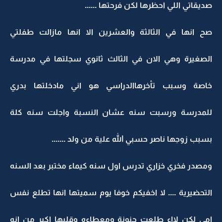
صديقاتي اللي احظرها لكن فرحتها ......
صح انها في الثالثة والعشرين الا انها مازالت طفلتي
الصغيرة وهي الان في الثالث ثانوي سجلتها في مدرسة
خاصة وسبب تأخرهاالدراسي هو اني مادخلتها بدري
للمدرسة ورسبت سنه عشان النسبة واجلت سنه كلة
بسبب زوجها ناصر حسبي الله علية من ولد .......
ومصدر فخري خزاري تدرس اول سنه كيماء مختبر بعد السنه
التحضيرية .... لا اخفيكم خوفا يوم سميتها انها تطلع نفس
امي لكن لااء طلعت حنونة ومعطاءه وقلبها اكبر من انه