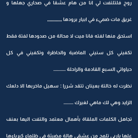
روح فلتلتفت لي انا من هام عشقا في صحاري جهلها و
غريق مات ضميء في ابيار برودها ,,,,,,,,,,,,
استحق منها لفته فانا ميت لا محالة من صدودها لفتة فقط
تكفيني كل سنيني الماضية والحاظرة وتكفيني في كل
حياواتي السبع القادمة والراحلة ..........
نظرت له خالتة بعينان تتقد شررا : سهيل ماخربها الا دلعك
الزايد وهي لك ماهي لغيرك ........
تجاهل الكلمات الملقاة بأهمال معتمد والتفت اليها بعنف
علها ياربي تلمح من عشقي هالة مضيئة في ظلماء كبرياءها