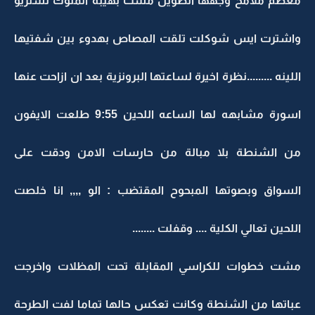
معظم ملامح وجهها الطويل مشت بهيبة الملوك لسنزيو
واشترت ايس شوكلت تلقت المصاص بهدوء بين شفتيها
اللينه .........نظرة اخيرة لساعتها البرونزية بعد ان ازاحت عنها
اسورة مشابهه لها الساعه اللحين 9:55 طلعت الايفون
من الشنطة بلا مبالة من حارسات الامن ودقت على
السواق وبصوتها المبحوح المقتضب : الو ,,,, انا خلصت
اللحين تعالي الكلية .... وقفلت ........
مشت خطوات للكراسي المقابلة تحت المظلات واخرجت
عباتها من الشنطة وكانت تعكس حالها تماما لفت الطرحة