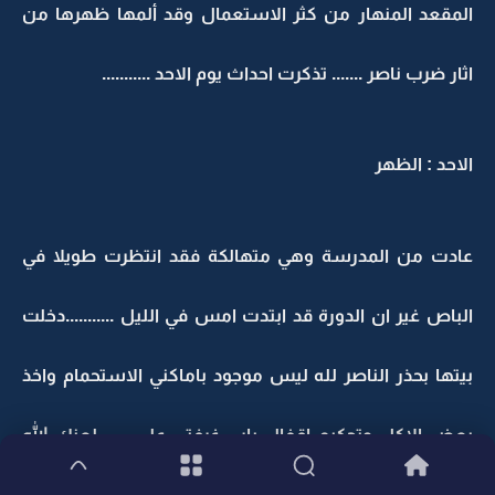
المقعد المنهار من كثر الاستعمال وقد ألمها ظهرها من
اثار ضرب ناصر ....... تذكرت احداث يوم الاحد ...........
الاحد : الظهر
عادت من المدرسة وهي متهالكة فقد انتظرت طويلا في
الباص غير ان الدورة قد ابتدت امس في الليل ...........دخلت
بيتها بحذر الناصر لله ليس موجود باماكني الاستحمام واخذ
بعض الاكل وتحكيم اقفال باب غرفتي علي .......لعنك الله
ياناصر لقد حطمتني الاسبوع الفائت بضربك الجائر ..........