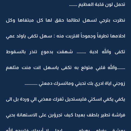
تحمل لون قلبة العظيم .......
نظرت بترجي لسهل لطالما حقق لها كل مبتغاها وكل
احلامها تطرفاً وجموحاً اقتربت منه : سهل تكفى ياولد عمي
تكفى والله احبة ........ شهقت بدموع تنذر بالسقوط
.......والله قلبي متولع به تكفى ياسهل انت منت مثلهم
زوجني اياة ادري بك تحبني وماتسرك دمعتي ...........
يكفي يكفي اسكتي فليستحيل ثغرك معذبي الي وردة بل الى
فراشة تطير بلطف بعيدا كيف تجرؤين على الاستهانة بحبي
بعشقي بغرامي بهيامي ....... ارحلي لا أريدك فليرحم الله