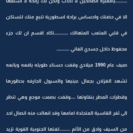
..........يامقبرة الصالحين لا اكذب ولكن لك رائحة لا اشتمها
الا في حضنك واحساس براحة اسطورية تنبع منك لتستكن
في قلبي المتعب المتهالك ............اكاد اقسم ان لك جزء
محفوظ داخل جسدي الفاني ...........
صيف عام 1990 ميلادي وقفت حسناء طويله يافعه ويانعه
تشهد الغزلان بجمال عينيها والسيول الجارفه بحظورها
وقطرات المطر بنقاوتها ....وقفت بصمت موجع وهي تنظر
الى ثغر القاسية المتجلدة امامها وقد انهالت منه انصال احد
من السيف وادق من الألم .........لغتها الجنوبية القوية تزيد