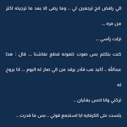
الي رافض انج ترجعين لي .. وما رضى الا بعد ما ترجيته اكثر
من مره ...
نزلت رآسي ...
كنت بتكلم بس صوت تلفونه قطع نقاشنا ... قال : هذا
عبدالله .. آكيد مب قآدر يرقد من الي صار له اليوم ... انا بروح
له
تركني وانا احس بغثيان ..
يلست على الكرفايه ابا استجمع قوتي .. بس ما قدرت ..