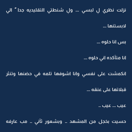
نزلت نظري لِ لبسي ... ولِ شنطتي التقليديه جدا ً الي
لابستنها ...
بس انا حلوه ...
انا متآكده اني حلوه ...
انكمشت على نفسي وانا اشوفها تلمه في حضنها وتنثر
قبلاتها على عنقه ...
عيب ... عيب ..
حسيت بخجل من المشهد .. وبشعور ثآني .. مب عارفه