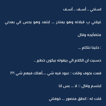
استحي .. أسـف .. أسـف
غرقني بِ قبلاته وهو يعتذر ... ابتعد وهو يحس اني بعدني
متضآيجه وقال
: خلينا نتكلم ...
حسيت ان الكلام الي بيقوله بيكون خطير ..
قمت بخوف وقلت : عبود فيه شي ....أهلك فيهم شي ؟؟!
ابتسم وقال :: لا ... بس انا
قلت له : انطق منصور ... خوفتني