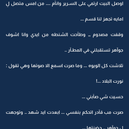
اوصل البيت ارتمي على السـرير وانآم .... من امس متصل لِ
امايه تجهز لنا قسم ...
وقفت مصدوم ,, وطآحت الشنطه من ايدي وانا اشوف
جوآهر تستقبلني في المطـآر ..
تلاشت كل الويوه ... وما صرت اسمع الا صوتها وهي تقول :
نورت البلاد ...!
حسيت شي صآبني ...
صرت مب قآدر اتحكم بنفسي ... ابعدت ايد شهد .. وتوجهت
لِ جوآهر .. حضنتها ...