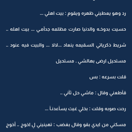
رد وهو يعطيني ظهره ويقوم : بيت اهلي ...
حسيت بدوخـه والدنيا صارت مظلمه جدآمـي ... بيت اهله ..
شريط ذكرياتي السقيمه ينعاد ...لالا ... والبيت فيه عنود ..
مستحيل ارضى بهالشي . مستحيل
قلت بسرعه : بس
قآطعني وقال : ماشي حل ثآني ..
رحت صوبه وقلت : بخلي غيث يسآعدنـآ ...
مسكني من ايدي بقو وقال بغضب : تهينيني لِ اخوج .. أخوج