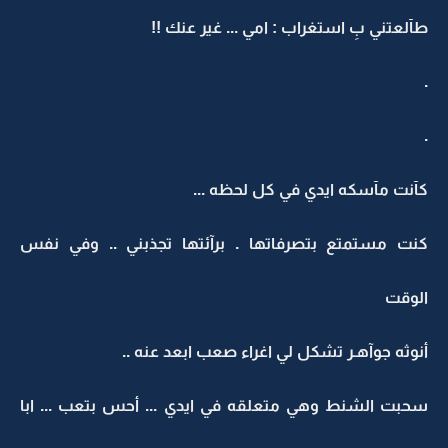
طآلعتني بِ استغراب : امي ... غير عنك !!
.
.
كآنت مآسكه ايدي في كل لحظه ...
كنت مستمتع بتصرفاتها . برآئتها تجذبني .. وفي نفس
الوقت
أنوثه جوآهـر تشكل لي اغراء صعب ابعد عنه ..
سحبت الشنط وهي متعلقه في ايدي ... أحس بتعب ... ابا