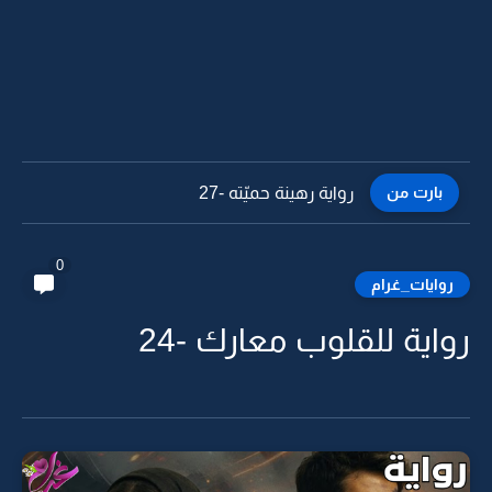
بارت من
رواية رهينة حميّته -26
0
روايات_غرام
رواية للقلوب معارك -24