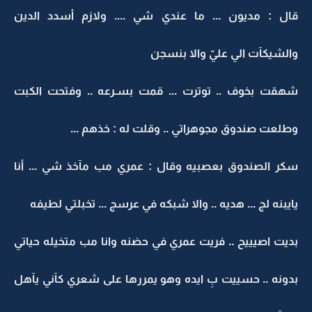
قال : مديون ... ما عندي شي .... ولازم أسدد الدين
والشيكآت الي عليّ والا بنسجن
شهقت بخوف .. توترت ... قمت بسـرعه .. وفتحت الكبت
وطلعت صندوق مجوهراتي .. وقلت له : خذهم ...
سكر الصندوق بعصبيه وقال : عمري مب مآخذ شي ... أنا
يايبنه لج ... هديه .. والا شبكه في عرسج ... تخبلتي لطيفه
بديت اصيييح .. فريت عمري في حضنه وانا مب متخيله حياتي
بدونه .. حسييت بِ ايده وهو يمررها على شعري كآني يآهل