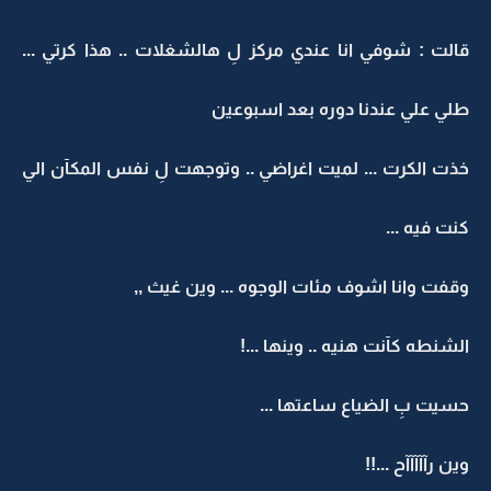
قالت : شوفي انا عندي مركز لِ هالشغلات .. هذا كرتي ...
طلي علي عندنا دوره بعد اسبوعين
خذت الكرت ... لميت اغراضي .. وتوجهت لِ نفس المكآن الي
كنت فيه ...
وقفت وانا اشوف مئات الوجوه ... وين غيث ,,
الشنطه كآنت هنيه .. وينها ...!
حسيت بِ الضياع ساعتها ...
وين رآآآآآح ...!!