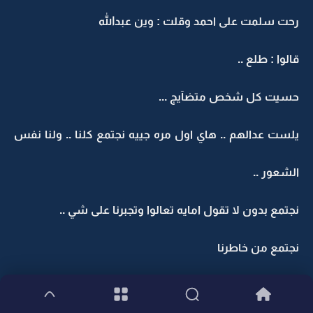
رحت سلمت على احمد وقلت : وين عبدالله
قالوا : طلع ..
حسيت كل شخص متضآيج ...
يلست عدالهم .. هاي اول مره جييه نجتمع كلنا .. ولنا نفس
الشعور ..
نجتمع بدون لا تقول امايه تعالوا وتجبرنا على شي ..
نجتمع من خاطرنا
ونحزن لِ حزن وآحد من افراد البيت من خآطرنـآ ..