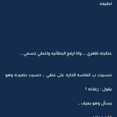
لطيفه
عطيته ظهري ... وانا ارفع البطآنيه واغطي جسمي ..
حسييت بِ انفاسه الحاره على عنقي .. حسيت بضيجـه وهو
يقول : زعلانه ؟
يسأل وهو يعرف ..