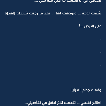
مكيآجي الي انا اساساً ما اخلي منه شي ....
شفت لوحه ... وتوجهت لها ... بعد ما رميت شنطة الهدايا
على الارض ...!
.
.
.
.
وقفت جدآم المـرايا ...
اطالع نفسي ... تقدمت اكثر ادقق في تفآصيلي...