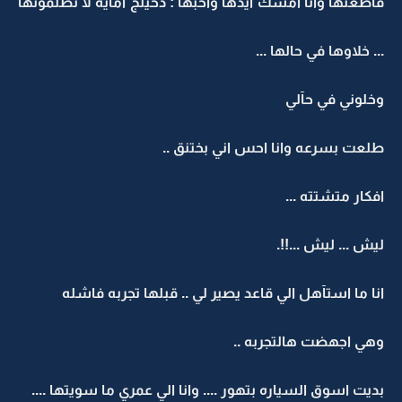
قآطعتها وآنا امسك ايدها واحبها : دخيلج امآيه لا تظلمونها
... خلاوها في حالها ...
وخلوني في حآلي
طلعت بسرعه وانا احس اني بختنق ..
افكار متشتته ...
ليش ... ليش ...!!.
انا ما استآهل الي قاعد يصير لي .. قبلها تجربه فاشله
وهي اجهضت هالتجربه ..
بديت اسوق السياره بتهور .... وانا الي عمري ما سويتها ....