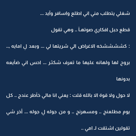
شغلي يتطلب مني اني اطلع واسافر وآيد ...
قطع حبل افكاري صوتهـآ .. وهي تقول
: كششششخه الاغراض الي شريتها لي ... وبعد لِ امايه ,..
بروح لها ولهانه عليها ما تعرف شكثـر ... احس اني ضآيعه
بدونها
لا حول ولا قوة الا بالله قلت : يعني انا مالي خآطر عندج .. كل
يوم مطلعنج .. ومسهرنج .. و من جوله لِ جوله ... أخر شي
تقولين اشتقت لـ امي ..