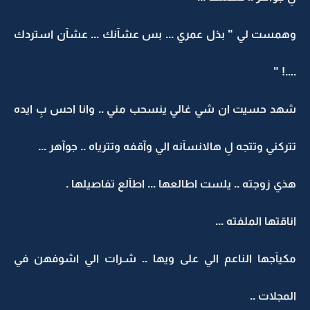
وهمست لي " بذل عمري ... بس عشآنك ... عشآن استردك
....! "
شهد حسيت ان شي غالي ينسحب مني .. وانا احس بِ ايده
تتركني وتتجه لِ هالانسآنه الي وآقفه وتترياه .. جوآهر ...
هذي زوجته .. يلست اطالعها ... اطآلع تفاصيلها .
اناقتها الملفته ...
مكيآجها الناعم الي على ويها .. شـرات الي اشوفهن في
المجلات ..