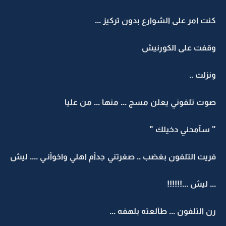
كنت امر على الشوارع بدون تركيز ...
وقفت على الكورنيش
ونزلت ..
صوت تلفوني يعلن مسج ... منها ... من عليا
" سآمحني دخيلك "
فريت التلفون بغضب .. صغرتني جدآم اهلي واخوآنـي .... ليش
... ليش ...!!!!!!
رن التلفون ... طآلعته بلهفه ...