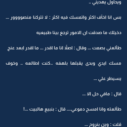
ويحآول يهديني ..
بس انا اخآف اكثر واتمسك فيه اكثر : لا تتركنا منصوووور ...
دخيلك ما صدقت ان الامور ترجع بينا طبيعيه
طآلعني بصمت ... وقال : اصلاً انا ما اقدر ... ما اقدر ابعد عنج
مسك ايدي وبدى يقبلها بلهفه ..كنت اطالعه .. وخوف
يسيطر علي ...
قال : مافي حل الا ...
طآلعته وانا امسح دموعي.... قال : بنبيع هالبيت ...!
قلت : وين بنروح ...