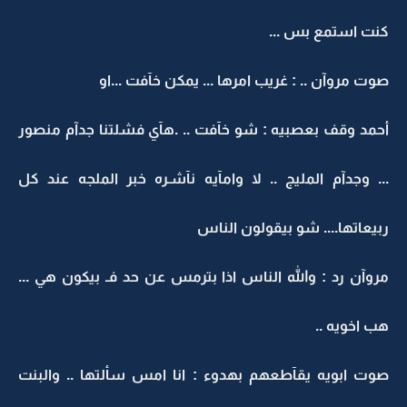
كنت استمع بس ...
صوت مروآن .. : غريب امرها ... يمكن خآفت ...او
أحمد وقف بعصبيه : شو خآفت .. .هآي فشلتنا جدآم منصور
... وجدآم المليج .. لا وامآيه نآشـره خبر الملجه عند كل
ربيعاتها.... شو بيقولون الناس
مروآن رد : والله الناس اذا بترمس عن حد فـ بيكون هي ...
هب اخويه ..
صوت ابويه يقآطعهم بهدوء : انا امس سألتها .. والبنت