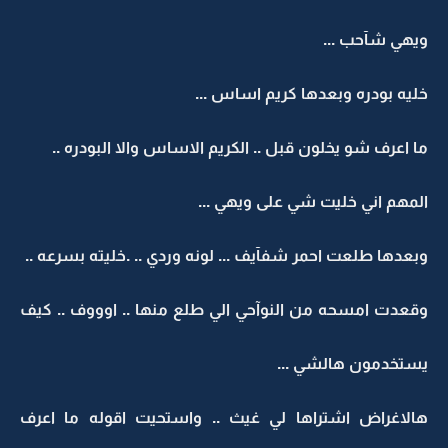
ويهي شآحب ...
خليه بودره وبعدها كريم اساس ...
ما اعرف شو يخلون قبل .. الكريم الاساس والا البودره ..
المهم اني خليت شي على ويهي ...
وبعدها طلعت احمر شفآيف ... لونه وردي .. .خليته بسرعه ..
وقعدت امسحه من النوآحي الي طلع منها .. اوووف .. كيف
يستخدمون هالشي ...
هالاغراض اشتراها لي غيث .. واستحيت اقوله ما اعرف