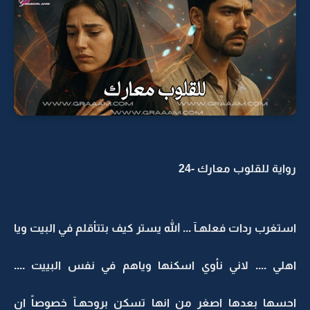
رواية للقلوب معارك -24
استغرب ردات فعلهـآ ... الله يستر كيف بتتأقلم في البيت ويا
اهلي .... لاني نأوي اسكنها وياهم في نفس البييت ....
احسها بعدها اصغر من انها تسكن بروحهـآ خصوصاً ان