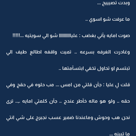
وبدت تصيييح ...
ما عرفت شو اسوي ..
صوت امايه يآني بغضب : علياااااااااا شو الي سويتيه ...!!!!!
وغادرت الغرفه بسرعه .. تميت واقفه اطالع طيف الي
تبتسم او تحاول تخفي ابتسآمتها ..
قلت لِ عليا : جآن قلتي من امس ... مب حلوه في حقج وفي
حقه .. ولو هو ماله خآطر عندج .. جآن كلمتي امايه .,.. ترى
نحن هب وحوش وماعندنا ضمير عسب نجبرج على شي انتي
ما تبينه ...