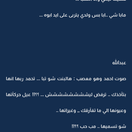
مابا شي ..ابا بس ولدي يتربى على ايد ابوه ...
عبدالله
صوت احمد وهو معصب : هالبنت شو تبا ... تحمد ربها انها
بتآخذك .. ترفض ليشششششششش ... ؟؟!! عيل حركآتها
وعيونها الي ما تفآرقك ,, وغيراتها ..
شو تسميها .. مب حب ؟؟!!