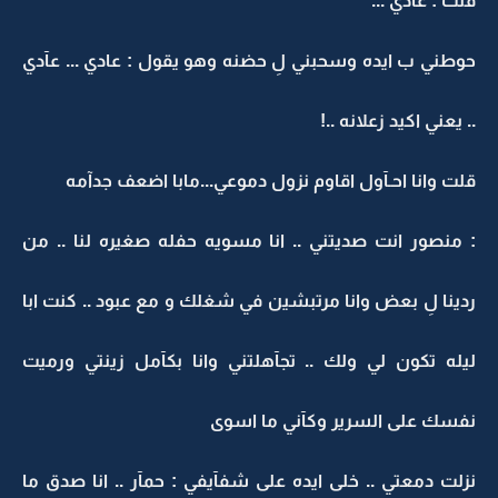
قلت : عادي ...
حوطني ب ايده وسحبني لِ حضنه وهو يقول : عادي ... عآدي
.. يعني اكيد زعلانه ..!
قلت وانا احـآول اقاوم نزول دموعي...مابا اضعف جدآمه
: منصور انت صديتني .. انا مسويه حفله صغيره لنا .. من
ردينا لِ بعض وانا مرتبشين في شغلك و مع عبود .. كنت ابا
ليله تكون لي ولك .. تجآهلتني وانا بكآمل زينتي ورميت
نفسك على السرير وكآني ما اسوى
نزلت دمعتي .. خلى ايده على شفآيفي : حمآر .. انا صدق ما