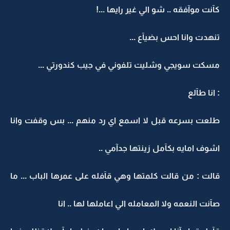
كآنت موآفقه .. شو الي غير رايها ...!
تنهدت وانا احس بضيآع ...
مسكت سويجي وشليت تلفوني في جيب كندورتي ...
: انا طآلع
طلعت بسرعه قبل لا اسمع اي رد منهم ... بس وقفت وانا
اشوف امايه بكآمل زينتها جدآمي ..
قالت : من قالت كلمتها وهي قآفله على عمرها الباب ... ما
صآنت النعمه ولا المعامله الي اعاملها لها .. انا