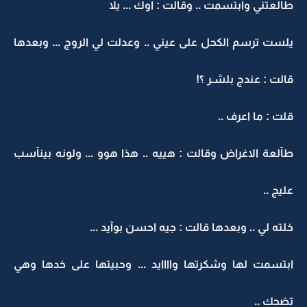
طآلعتني وابتسمت .. وقالت : اوك ... يلا
يلست ترسم الكحل على عيني .. وعدلت لي الروج ... وبعدها
قالت : عندج بلشـر ؟!
قلت : ما اعرف ..
طآلعة الاغراض وقالت : هييه .. هذا هوو ... ولونه بينآسب
عليج ..
خلته لي .. وبعدها قالت : جيه احسن بوآيد ...
ابتسمت لها وشكرتها واااايد ... وحبيتها على خدها وهي
تضحك ..