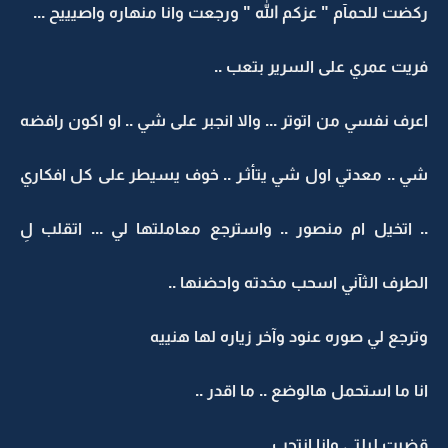
ركضت للحمآم " عزكم الله " ورجعت وانا منهاره واصيييح ...
فريت عمري على السرير بتعب ..
اعرف نفسي من اتوتر ... والا انجبر على شي .. او اكون رافضه
شي .. معدتي اول شي يتأثـر .. خوف يسيطر على كل افكاري
.. اتخيل ام منصور .. واسترجع معاملتها لي ... اتقلب لِ
الطرف الثآني اسحب مخدته واحضنها ..
وترجع لي صوره عنود وآخر زياره لها هنييه
انا ما استحمل هالوضع .. ما اقدر ..
قضيت ليلتي وانا انتحب ...