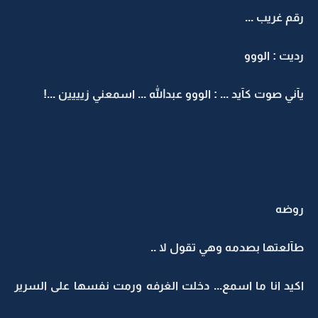
رقم غريب ...
رديت : الووو
يآني صوت كآيد ... : الووو عبدالله ... اسمعني زيييين ...!
روضه
طآلعتها بصدمه وهي تقول لا ..
اكيد انا ما اسمع... دخلت الغرفه ورمت نفسها على السرير