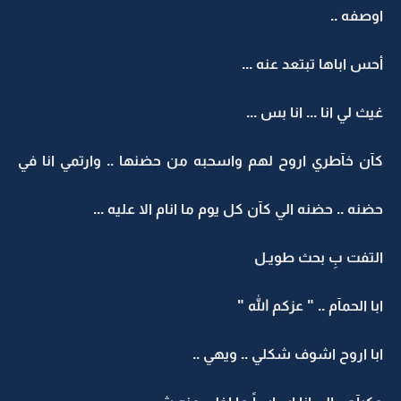
اوصفه ..
أحس اباها تبتعد عنه ...
غيث لي انا ... انا بس ...
كآن خآطري اروح لهم واسحبه من حضنها .. وارتمي انا في
حضنه .. حضنه الي كآن كل يوم ما انام الا عليه ...
التفت بِ بحث طويـل
ابا الحمآم .. " عزكم الله "
ابا اروح اشوف شكلي .. ويهي ..