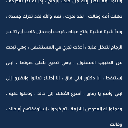
وبينما أمه تنظر إليه من خلف الزجاج ، إذا به بدأ بالحركة ،
ذهلت أمه وقالت ، لقد تحرك ، نعم والله لقد تحرك جسده ،
وبدأ شيئا فشيئا يفتح عيناه ، فرحت أمه حتى كادت أن تكسر
الزجاج لتدخل عليه ، أخذت تجري في المستشفى ، وهي تبحث
عن الطبيب المسئول ، وهي تصيح بأعلى صوتها ، ابني
استيقظ ، أيا دكتور ابني فاق ، أيا أطباء تعالوا وانظروا إلى
ابني وأنتم يا رفاق ، أسرع الأطباء إلى خالد ، ودخلوا عليه ،
وعملوا له الفحوص اللازمة ، ثم خرجوا ، استوقفتهم أم خالد ،
وقالت