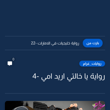
بارت من
رواية خليجيات في الامارات -22
0
روايات_غرام
رواية يا خالتي اريد امي -4