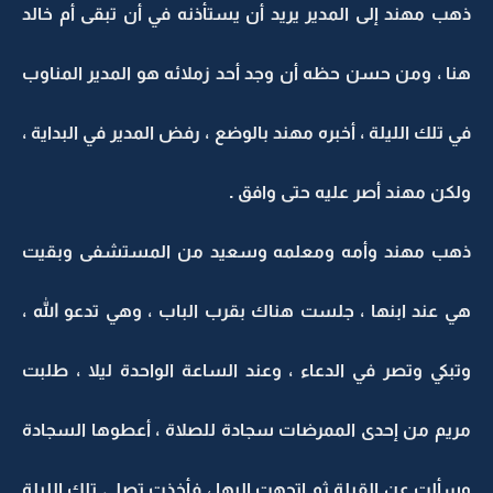
ذهب مهند إلى المدير يريد أن يستأذنه في أن تبقى أم خالد
هنا ، ومن حسن حظه أن وجد أحد زملائه هو المدير المناوب
في تلك الليلة ، أخبره مهند بالوضع ، رفض المدير في البداية ،
ولكن مهند أصر عليه حتى وافق .
ذهب مهند وأمه ومعلمه وسعيد من المستشفى وبقيت
هي عند ابنها ، جلست هناك بقرب الباب ، وهي تدعو الله ،
وتبكي وتصر في الدعاء ، وعند الساعة الواحدة ليلا ، طلبت
مريم من إحدى الممرضات سجادة للصلاة ، أعطوها السجادة
وسألت عن القبلة ثم اتجهت إليها ، فأخذت تصلي تلك الليلة