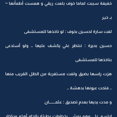
خفيفة سببت لماما خوف بلعت ريقي و همست أطمأنها ~
بـ خيـر
لفت سارة لحسين بخوف : لو ناخذها للمستشفى
حسين بحيرة : ننتظر علي يكشف عليها .. ولو أستدعى
بناخذها للمستشفى
هزت راسها بضيق ولفت مستغربة من الظل القريب منها
.. فتحت عيونها بدهشة ..
و مدت يديها بعدم تصديق : عثمــــــــان
ابتسم علي وهو يمشي بخطوات بطيئة باتجاه أهله ويناظر