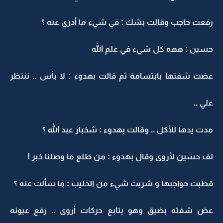
رفعت حاجب وقالت بشك : في شيء ما أدري عنه ؟
حسين : ههه كل شيء في علم الله
عضت شفتها بابتسامة ثم قالت بهدوء : لا بأس .. ننتظر
علي ..
مدت يدها للأكل .. وقالت بهدوء : شخبار عبد الله ؟
لف حسين لأروى وقال بهدوء : من طلع ما وصلنا خبر !
قطبت حواجبها و شربت شيء من الحليب : ما سألت عنه ؟
عض شفته بضيق وهو يتابع حركات أروى .. رفع عيونه