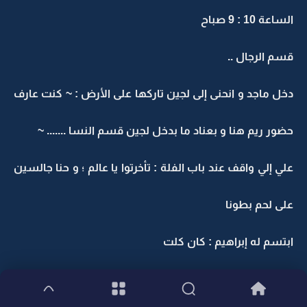
الساعة 10 : 9 صباح
قسم الرجال ..
دخل ماجد و انحنى إلى لجين تاركها على الأرض : ~ كنت عارف
حضور ريم هنا و بعناد ما بدخل لجين قسم النسا ....... ~
علي إلي واقف عند باب الفلة : تأخرتوا يا عالم ؛ و حنا جالسين
على لحم بطونا
ابتسم له إبراهيم : كان كلت
باس راس إبراهيم و ابتسم : تو ما نور المكان