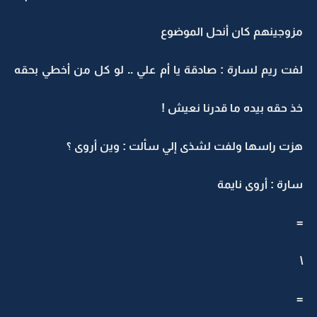
مزوجينهم كان أنحل الموضوع
لفت ريم لسارة : صادقة يا أم علي .. لو كل من أخطي بحقه
خذ حقه بيده ما قدرنا نعيش !
هزت راسها ولفت لشذى إلي سألت : وين أروى ؟
سارة : أروى نايمة
=
\
=