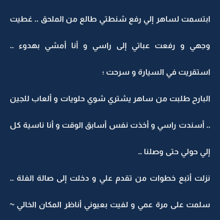
ابتسمت لساهر إلي رفع شنطتي طالع من الملحق .. غطيت
وجهي و رفعت عباتي إلى راسي و أنا أمشي بهدوء ..
استقريت في السيارة و سرحت ؛
البارح طلبت من ساهر يشتري شوي حلويات و ألعاب للجين
.. أسندت راسي و أخذت نفس أسابق الوقت و أنا ناسية كل
إلي حولي حتى وصلنا ..
نزلت أتبع خطوات من تقدم علي و دخلت إلى صالة الفلة ..
سلمت على مرة عمي و لفيت بعيوني أناظر المكان الخالي ~