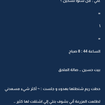
علي : من شنوا تشكين ؟
=
\
=
الساعة 44 : 8 صباح
بيت حسين .. صالة الملحق
حطت ريم شنطتها بهدوء و جلست : ~ أكثر شيء مسعدني
لطلعت المزرعة أني بشوف بنتي إلي اشتقت لها كثير ..