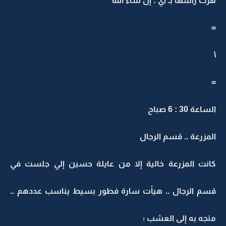
هزت راسها بـ أي : إن شاء الله
=
\
=
الساعة 30 : 6 صباح
المزرعة .. قسم الرجال
كانت المزرعة خالية إلا من عايلة حسين إلي جلست في
قسم الرجال .. هيأت سارة فطور بسيط يناسب عددهم ..
متجه به إلى العشب ؛