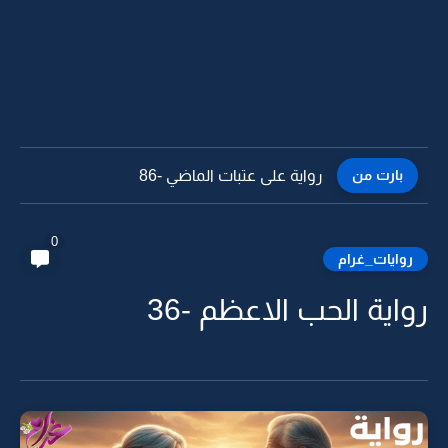
بارت من
رواية على عتبات الماضي -85
0
روايات_غرام
رواية الحب الاعظم -36