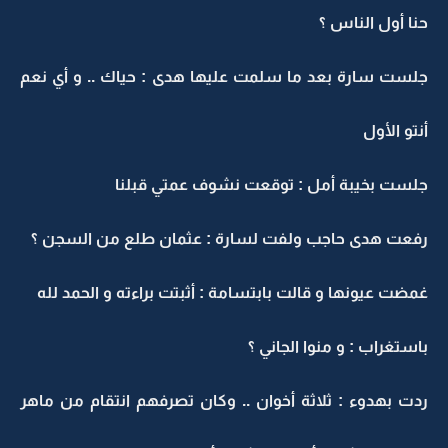
حنا أول الناس ؟
جلست سارة بعد ما سلمت عليها هدى : حياك .. و أي نعم
أنتو الأول
جلست بخيبة أمل : توقعت نشوف عمتي قبلنا
رفعت هدى حاجب ولفت لسارة : عثمان طلع من السجن ؟
غمضت عيونها و قالت بابتسامة : أثبتت براءته و الحمد لله
باستغراب : و منوا الجاني ؟
ردت بهدوء : ثلاثة أخوان .. وكان تصرفهم انتقام من ماهر