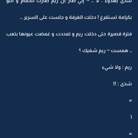
شذى بهدوء : لا .. ~ إلي صار أن ريم طارت للحمام و انتو
بكرامة تستفرغ ! دخلت الغرفة و جلست على السرير ..
فترة قصيرة حتى دخلت ريم و تمددت و غمضت عيونها بتعب
.. همست ~ ريم شفيك ؟
ريم : ولا شيء
شذى : !!
=
\
=