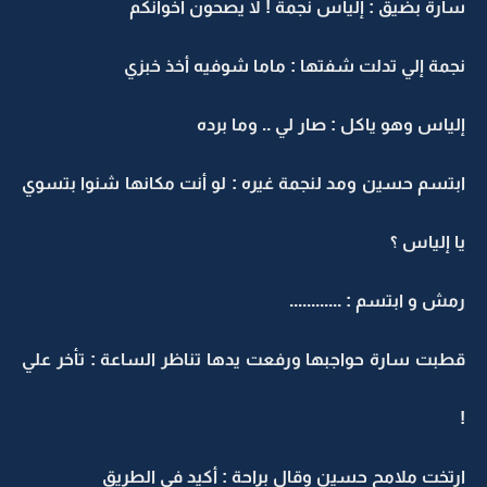
سارة بضيق : إلياس نجمة ! لا يصحون أخوانكم
نجمة إلي تدلت شفتها : ماما شوفيه أخذ خبزي
إلياس وهو ياكل : صار لي .. وما برده
ابتسم حسين ومد لنجمة غيره : لو أنت مكانها شنوا بتسوي
يا إلياس ؟
رمش و ابتسم : ............
قطبت سارة حواجبها ورفعت يدها تناظر الساعة : تأخر علي
!
ارتخت ملامح حسين وقال براحة : أكيد في الطريق