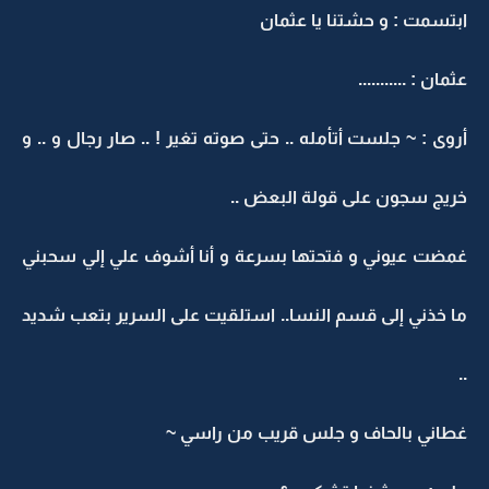
ابتسمت : و حشتنا يا عثمان
عثمان : ...........
أروى : ~ جلست أتأمله .. حتى صوته تغير ! .. صار رجال و .. و
خريج سجون على قولة البعض ..
غمضت عيوني و فتحتها بسرعة و أنا أشوف علي إلي سحبني
ما خذني إلى قسم النسا.. استلقيت على السرير بتعب شديد
..
غطاني بالحاف و جلس قريب من راسي ~