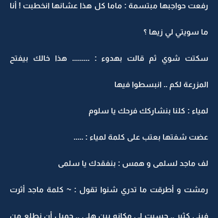
رفعت حواجبها مبتسمة : ماما كل هذا عشانها انخطبت ! أنا
ما سويتي لي زيها ؟
سكتت شوي ثم قالت بهدوء : ......... هذا خالك بيفتح
المزرعة لكم .. انبسطوا فيها
لمياء : كلنا بنشاركك فرحك يا سلوم
عضت شفتها بعتب على كلمة لمياء : .....
لف ماجد لسلمى و همس : بنفقدك يا سلمى
رمشت و أطرقت ما تدري شنوا تقول : ~ كلمة ماجد أثرت
فيني كثير .. حسيت لي مكانه بين هلي .. جميل أن نطلع من